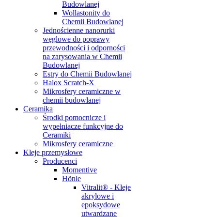
Budowlanej
Wollastonity do
Chemii Budowlanej
Jednościenne nanorurki
węglowe do poprawy
przewodności i odporności
na zarysowania w Chemii
Budowlanej
Estry do Chemii Budowlanej
Halox Scratch-X
Mikrosfery ceramiczne w
chemii budowlanej
Ceramika
Środki pomocnicze i
wypełniacze funkcyjne do
Ceramiki
Mikrosfery ceramiczne
Kleje przemysłowe
Producenci
Momentive
Hönle
Vitralit® - Kleje
akrylowe i
epoksydowe
utwardzane