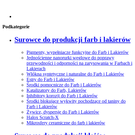
Podkategorie
Surowce do produkcji farb i lakierów
Pigmenty, wypełniacze funkcyjne do Farb i Lakierów
Jednościenne nanorurki węglowe do poprawy
przewodności i odporności na zarysowania w Farbach i
Lakierach
Włókna syntetyczne i naturalne do Farb i Lakierów
Estry do Farb i Lakierów
Środki pomocnicze do Farb i Lakierów
Katalizatory do Farb, Lakierów
Inhibitory korozji do Farb i Lakierów
Środki blokujące wykwity pochodzące od taniny do
Farb i Lakierów
Żywice, dyspersje do Farb i Lakierów
Halox Scratch-X
Mikrosfery ceramiczne do farb i lakierów