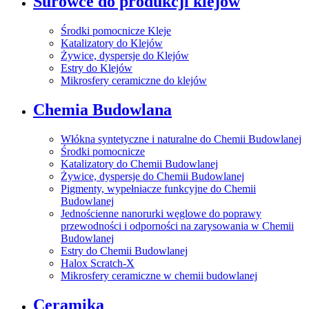
Surowce do produkcji klejów
Środki pomocnicze Kleje
Katalizatory do Klejów
Żywice, dyspersje do Klejów
Estry do Klejów
Mikrosfery ceramiczne do klejów
Chemia Budowlana
Włókna syntetyczne i naturalne do Chemii Budowlanej
Środki pomocnicze
Katalizatory do Chemii Budowlanej
Żywice, dyspersje do Chemii Budowlanej
Pigmenty, wypełniacze funkcyjne do Chemii
Budowlanej
Jednościenne nanorurki węglowe do poprawy
przewodności i odporności na zarysowania w Chemii
Budowlanej
Estry do Chemii Budowlanej
Halox Scratch-X
Mikrosfery ceramiczne w chemii budowlanej
Ceramika