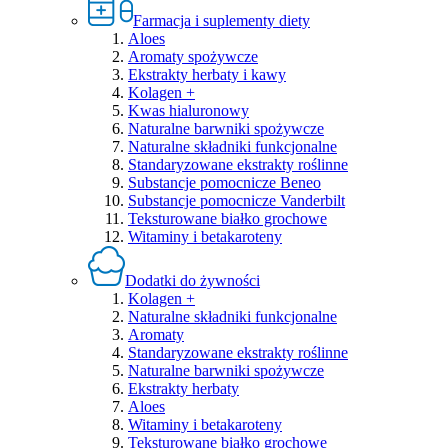
Farmacja i suplementy diety
Aloes
Aromaty spożywcze
Ekstrakty herbaty i kawy
Kolagen +
Kwas hialuronowy
Naturalne barwniki spożywcze
Naturalne składniki funkcjonalne
Standaryzowane ekstrakty roślinne
Substancje pomocnicze Beneo
Substancje pomocnicze Vanderbilt
Teksturowane białko grochowe
Witaminy i betakaroteny
Dodatki do żywności
Kolagen +
Naturalne składniki funkcjonalne
Aromaty
Standaryzowane ekstrakty roślinne
Naturalne barwniki spożywcze
Ekstrakty herbaty
Aloes
Witaminy i betakaroteny
Teksturowane białko grochowe