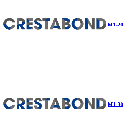
M1-20
M1-30