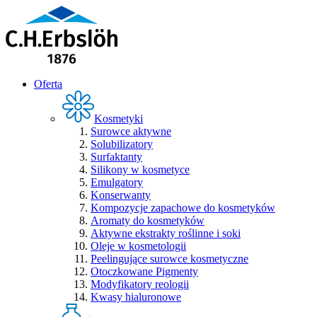
Oferta
Kosmetyki
Surowce aktywne
Solubilizatory
Surfaktanty
Silikony w kosmetyce
Emulgatory
Konserwanty
Kompozycje zapachowe do kosmetyków
Aromaty do kosmetyków
Aktywne ekstrakty roślinne i soki
Oleje w kosmetologii
Peelingujące surowce kosmetyczne
Otoczkowane Pigmenty
Modyfikatory reologii
Kwasy hialuronowe