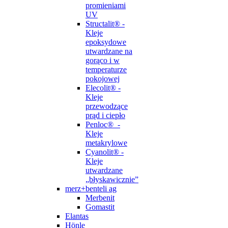
promieniami
UV
Structalit® -
Kleje
epoksydowe
utwardzane na
gorąco i w
temperaturze
pokojowej
Elecolit® -
Kleje
przewodzące
prąd i ciepło
Penloc® -
Kleje
metakrylowe
Cyanolit® -
Kleje
utwardzane
„błyskawicznie”
merz+benteli ag
Merbenit
Gomastit
Elantas
Hönle