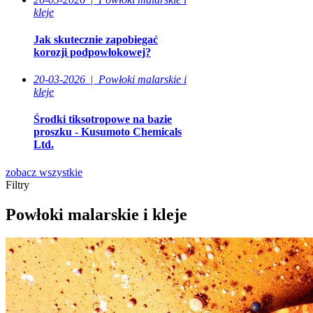
kleje
Jak skutecznie zapobiegać
korozji podpowłokowej?
20-03-2026
|
Powłoki malarskie i
kleje
Środki tiksotropowe na bazie
proszku - Kusumoto Chemicals
Ltd.
zobacz wszystkie
Filtry
Powłoki malarskie i kleje