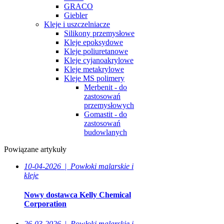
GRACO
Giebler
Kleje i uszczelniacze
Silikony przemysłowe
Kleje epoksydowe
Kleje poliuretanowe
Kleje cyjanoakrylowe
Kleje metakrylowe
Kleje MS polimery
Merbenit - do
zastosowań
przemysłowych
Gomastit - do
zastosowań
budowlanych
Powiązane artykuły
10-04-2026
|
Powłoki malarskie i
kleje
Nowy dostawca Kelly Chemical
Corporation
26-03-2026
|
Powłoki malarskie i