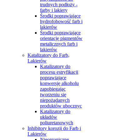
trudnych podłoży -
farby i lakiery
Środki poprawiające
hydrofobowość farb i
lakierów
Środki poprawiające
orientację pigmentów
metalicznych farb i
lakierów
Katalizatory do Farb,
Lakierów
Katalizatory do
procesu estryfikacji
poprawiające
konwersję alkoholu
zapobiegając
tworzeniu się
niepożądanych
produktów ubocznyc
Katalizatory do
układów
poliuretanowych
Inhibitory korozji do Farb i
Lakierów
Nieorganiczne