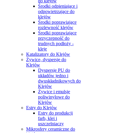
do klejów
Środki odpieniające i
odpowietrzające do
klejów
Środki poprawiające
rozlewność klejów
Środki poprawiające
przyczepność do
trudnych podłoży -
kleje
Katalizatory do Klejów
Żywice, dyspersje do
Klejów
Dyspersje PU do
układów jedno i
dwuskładnikowych do
Klejów
Żywice i emulsje
poliwinylowe do
Klejów
Estry do Klejów
Estry do produkcji
farb, klei i
uszczelniaczy
Mikrosfery ceramiczne do