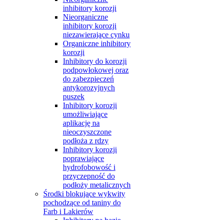
inhibitory korozji
Nieorganiczne
inhibitory korozji
niezawierające cynku
Organiczne inhibitory
korozji
Inhibitory do korozji
podpowłokowej oraz
do zabezpieczeń
antykorozyjnych
puszek
Inhibitory korozji
umożliwiające
aplikację na
nieoczyszczone
podłoża z rdzy
Inhibitory korozji
poprawiające
hydrofobowość i
przyczepność do
podłoży metalicznych
Środki blokujące wykwity
pochodzące od taniny do
Farb i Lakierów