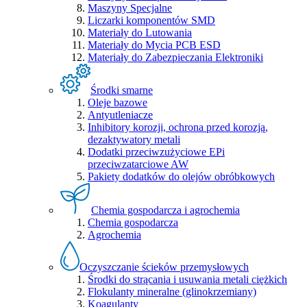
Maszyny Specjalne
Liczarki komponentów SMD
Materiały do Lutowania
Materiały do Mycia PCB ESD
Materiały do Zabezpieczania Elektroniki
Środki smarne
Oleje bazowe
Antyutleniacze
Inhibitory korozji, ochrona przed korozją,
dezaktywatory metali
Dodatki przeciwzużyciowe EPi
przeciwzatarciowe AW
Pakiety dodatków do olejów obróbkowych
Chemia gospodarcza i agrochemia
Chemia gospodarcza
Agrochemia
Oczyszczanie ścieków przemysłowych
Środki do strącania i usuwania metali ciężkich
Flokulanty mineralne (glinokrzemiany)
Koagulanty