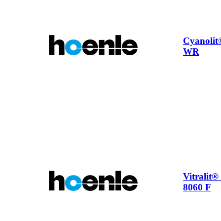
Cyanolit
WR
Vitralit
8060 F