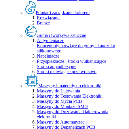
Pomiar i zarządzanie kolorem
Rozwiązania
Branże
Guma i tworzywa sztuczne
Antyutleniacze
Koncentraty barwiące do gumy i kauczuku
silikonowego
Napełniacze
Przyspieszacze i środki wulkanizujące
Środki antyadhezyjne
Środki ułatwiające przetwórstwo
Maszyny i materiały do elektroniki
Maszyny do Lutowania
Maszyny do Testowania Elektroniki
Maszyny do Mycia PCB
Maszyny do Montażu SMD
Maszyny do Dozowania i lakierowania
elektroniki
Maszyny do Automatyzacji
Maszyny do Depanelizacji PCB