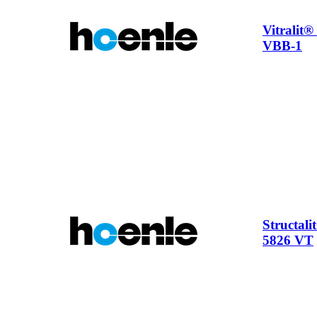
Vitralit®
VBB-1
Structali
5826 VT