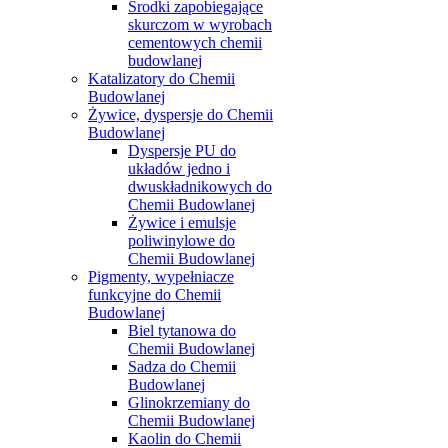
Środki zapobiegające
skurczom w wyrobach
cementowych chemii
budowlanej
Katalizatory do Chemii
Budowlanej
Żywice, dyspersje do Chemii
Budowlanej
Dyspersje PU do
układów jedno i
dwuskładnikowych do
Chemii Budowlanej
Żywice i emulsje
poliwinylowe do
Chemii Budowlanej
Pigmenty, wypełniacze
funkcyjne do Chemii
Budowlanej
Biel tytanowa do
Chemii Budowlanej
Sadza do Chemii
Budowlanej
Glinokrzemiany do
Chemii Budowlanej
Kaolin do Chemii