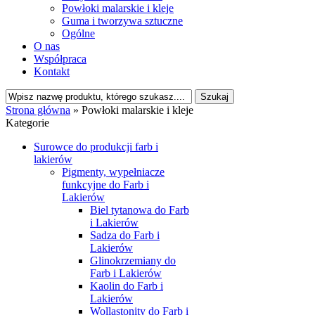
Powłoki malarskie i kleje
Guma i tworzywa sztuczne
Ogólne
O nas
Współpraca
Kontakt
Strona główna
»
Powłoki malarskie i kleje
Kategorie
Surowce do produkcji farb i
lakierów
Pigmenty, wypełniacze
funkcyjne do Farb i
Lakierów
Biel tytanowa do Farb
i Lakierów
Sadza do Farb i
Lakierów
Glinokrzemiany do
Farb i Lakierów
Kaolin do Farb i
Lakierów
Wollastonity do Farb i