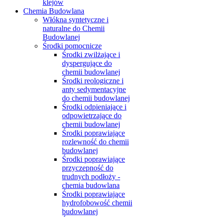
klejów
Chemia Budowlana
Włókna syntetyczne i
naturalne do Chemii
Budowlanej
Środki pomocnicze
Środki zwilżające i
dyspergujące do
chemii budowlanej
Środki reologiczne i
anty sedymentacyjne
do chemii budowlanej
Środki odpieniające i
odpowietrzające do
chemii budowlanej
Środki poprawiające
rozlewność do chemii
budowlanej
Środki poprawiające
przyczepność do
trudnych podłoży -
chemia budowlana
Środki poprawiające
hydrofobowość chemii
budowlanej