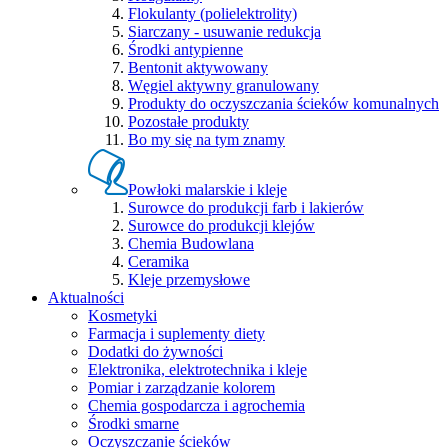
Flokulanty (polielektrolity)
Siarczany - usuwanie redukcja
Środki antypienne
Bentonit aktywowany
Węgiel aktywny granulowany
Produkty do oczyszczania ścieków komunalnych
Pozostałe produkty
Bo my się na tym znamy
Powłoki malarskie i kleje
Surowce do produkcji farb i lakierów
Surowce do produkcji klejów
Chemia Budowlana
Ceramika
Kleje przemysłowe
Aktualności
Kosmetyki
Farmacja i suplementy diety
Dodatki do żywności
Elektronika, elektrotechnika i kleje
Pomiar i zarządzanie kolorem
Chemia gospodarcza i agrochemia
Środki smarne
Oczyszczanie ścieków