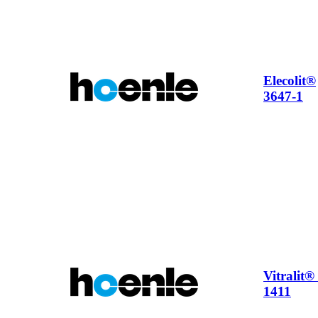
Elecolit®
3647-1
Vitralit
1411