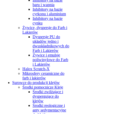
Inhibitory na bazie
baru i wapnia
Inhibitory na bazie
cyrkonu i aluminium
Inhibitory na bazie
cynku
Żywice, dyspersje do Farb i
Lakierów
Dyspersje PU do
układów jedno i
dwuskładnikowych do
Farb i Lakierów
Żywice i emulsje
poliwinylowe do Farb
i Lakierów
Halox Scratch-X
Mikrosfery ceramiczne do
farb i lakierów
Surowce do produkcji klejów
Środki pomocnicze Kleje
Środki zwilżające i
dyspergujące do
klejów
Środki reologiczne i
anty sedymentacyjne