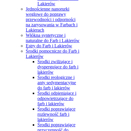
Lakierów
Jednościenne nanorurki
węglowe do poprawy
przewodności i odporności
na zarysowania w Farbach i
Lakierach
Włókna syntetyczne i
naturalne do Farb i Lakierów
Estry do Farb i Lakierów
Środki pomocnicze do Farb i
Lakierów
Środki zwilżające i
dyspergujące do farb i
lakierów
Środki reologiczne i
anty sedymentacyjne
do farb i lakierów
Środki odpieniające i
odpowietrzające do
farb i lakierów
Środki poprawiające
rozlewność farb i
lakierów
Środki poprawiające
przyczepność do