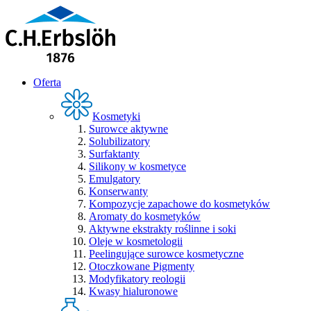
Oferta
Kosmetyki
Surowce aktywne
Solubilizatory
Surfaktanty
Silikony w kosmetyce
Emulgatory
Konserwanty
Kompozycje zapachowe do kosmetyków
Aromaty do kosmetyków
Aktywne ekstrakty roślinne i soki
Oleje w kosmetologii
Peelingujące surowce kosmetyczne
Otoczkowane Pigmenty
Modyfikatory reologii
Kwasy hialuronowe