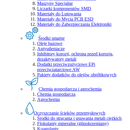
Maszyny Specjalne
Liczarki komponentów SMD
Materiały do Lutowania
Materiały do Mycia PCB ESD
Materiały do Zabezpieczania Elektroniki
Środki smarne
Oleje bazowe
Antyutleniacze
Inhibitory korozji, ochrona przed korozją,
dezaktywatory metali
Dodatki przeciwzużyciowe EPi
przeciwzatarciowe AW
Pakiety dodatków do olejów obróbkowych
Chemia gospodarcza i agrochemia
Chemia gospodarcza
Agrochemia
Oczyszczanie ścieków przemysłowych
Środki do strącania i usuwania metali ciężkich
Flokulanty mineralne (glinokrzemiany)
Koagulanty