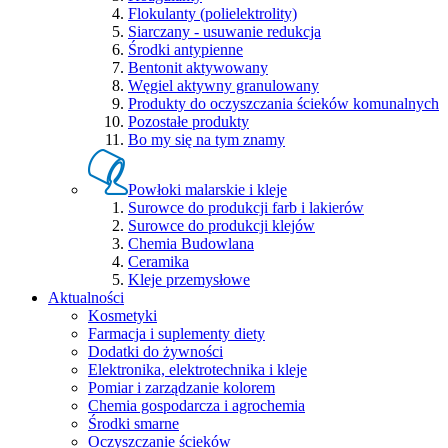
Flokulanty (polielektrolity)
Siarczany - usuwanie redukcja
Środki antypienne
Bentonit aktywowany
Węgiel aktywny granulowany
Produkty do oczyszczania ścieków komunalnych
Pozostałe produkty
Bo my się na tym znamy
Powłoki malarskie i kleje
Surowce do produkcji farb i lakierów
Surowce do produkcji klejów
Chemia Budowlana
Ceramika
Kleje przemysłowe
Aktualności
Kosmetyki
Farmacja i suplementy diety
Dodatki do żywności
Elektronika, elektrotechnika i kleje
Pomiar i zarządzanie kolorem
Chemia gospodarcza i agrochemia
Środki smarne
Oczyszczanie ścieków