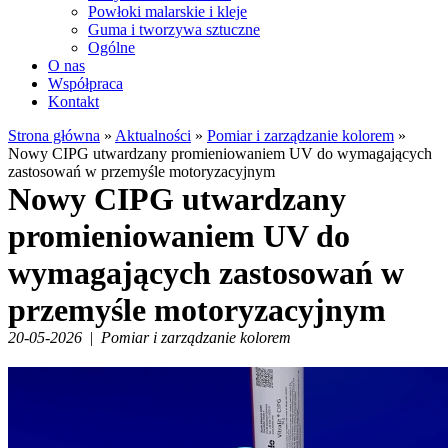
Powłoki malarskie i kleje
Guma i tworzywa sztuczne
Ogólne
O nas
Współpraca
Kontakt
Strona główna
»
Aktualności
»
Pomiar i zarządzanie kolorem
»
Nowy CIPG utwardzany promieniowaniem UV do wymagających
zastosowań w przemyśle motoryzacyjnym
Nowy CIPG utwardzany
promieniowaniem UV do
wymagających zastosowań w
przemyśle motoryzacyjnym
20-05-2026
|
Pomiar i zarządzanie kolorem