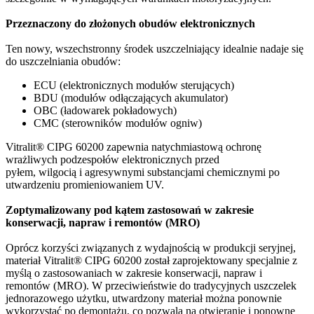
Przeznaczony do złożonych obudów elektronicznych
Ten nowy, wszechstronny środek uszczelniający idealnie nadaje się
do uszczelniania obudów:
ECU (elektronicznych modułów sterujących)
BDU (modułów odłączających akumulator)
OBC (ładowarek pokładowych)
CMC (sterowników modułów ogniw)
Vitralit® CIPG 60200 zapewnia natychmiastową ochronę
wrażliwych podzespołów elektronicznych przed
pyłem, wilgocią i agresywnymi substancjami chemicznymi po
utwardzeniu promieniowaniem UV.
Zoptymalizowany pod kątem zastosowań w zakresie
konserwacji, napraw i remontów (MRO)
Oprócz korzyści związanych z wydajnością w produkcji seryjnej,
materiał Vitralit® CIPG 60200 został zaprojektowany specjalnie z
myślą o zastosowaniach w zakresie konserwacji, napraw i
remontów (MRO). W przeciwieństwie do tradycyjnych uszczelek
jednorazowego użytku, utwardzony materiał można ponownie
wykorzystać po demontażu, co pozwala na otwieranie i ponowne