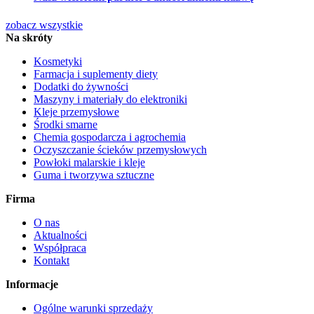
zobacz wszystkie
Na skróty
Kosmetyki
Farmacja i suplementy diety
Dodatki do żywności
Maszyny i materiały do elektroniki
Kleje przemysłowe
Środki smarne
Chemia gospodarcza i agrochemia
Oczyszczanie ścieków przemysłowych
Powłoki malarskie i kleje
Guma i tworzywa sztuczne
Firma
O nas
Aktualności
Współpraca
Kontakt
Informacje
Ogólne warunki sprzedaży