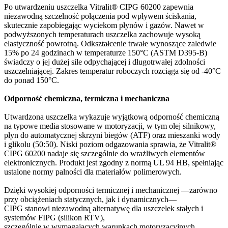
Po utwardzeniu uszczelka Vitralit® CIPG 60200 zapewnia
niezawodną szczelność połączenia pod wpływem ściskania,
skutecznie zapobiegając wyciekom płynów i gazów. Nawet w
podwyższonych temperaturach uszczelka zachowuje wysoką
elastyczność powrotną. Odkształcenie trwałe wynoszące zaledwie
15% po 24 godzinach w temperaturze 150°C (ASTM D395-B)
świadczy o jej dużej sile odpychającej i długotrwałej zdolności
uszczelniającej. Zakres temperatur roboczych rozciąga się od -40°C
do ponad 150°C.
Odporność chemiczna, termiczna i mechaniczna
Utwardzona uszczelka wykazuje wyjątkową odporność chemiczną
na typowe media stosowane w motoryzacji, w tym olej silnikowy,
płyn do automatycznej skrzyni biegów (ATF) oraz mieszanki wody
i glikolu (50:50). Niski poziom odgazowania sprawia, że Vitralit®
CIPG 60200 nadaje się szczególnie do wrażliwych elementów
elektronicznych. Produkt jest zgodny z normą UL 94 HB, spełniając
ustalone normy palności dla materiałów polimerowych.
Dzięki wysokiej odporności termicznej i mechanicznej —zarówno
przy obciążeniach statycznych, jak i dynamicznych—
CIPG stanowi niezawodną alternatywę dla uszczelek stałych i
systemów FIPG (silikon RTV),
szczególnie w wymagających warunkach motoryzacyjnych.