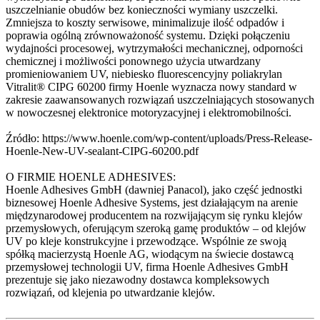
uszczelnianie obudów bez konieczności wymiany uszczelki.
Zmniejsza to koszty serwisowe, minimalizuje ilość odpadów i
poprawia ogólną zrównoważoność systemu. Dzięki połączeniu
wydajności procesowej, wytrzymałości mechanicznej, odporności
chemicznej i możliwości ponownego użycia utwardzany
promieniowaniem UV, niebiesko fluorescencyjny poliakrylan
Vitralit® CIPG 60200 firmy Hoenle wyznacza nowy standard w
zakresie zaawansowanych rozwiązań uszczelniających stosowanych
w nowoczesnej elektronice motoryzacyjnej i elektromobilności.
Źródło: https://www.hoenle.com/wp-content/uploads/Press-Release-
Hoenle-New-UV-sealant-CIPG-60200.pdf
O FIRMIE HOENLE ADHESIVES:
Hoenle Adhesives GmbH (dawniej Panacol), jako część jednostki
biznesowej Hoenle Adhesive Systems, jest działającym na arenie
międzynarodowej producentem na rozwijającym się rynku klejów
przemysłowych, oferującym szeroką gamę produktów – od klejów
UV po kleje konstrukcyjne i przewodzące. Wspólnie ze swoją
spółką macierzystą Hoenle AG, wiodącym na świecie dostawcą
przemysłowej technologii UV, firma Hoenle Adhesives GmbH
prezentuje się jako niezawodny dostawca kompleksowych
rozwiązań, od klejenia po utwardzanie klejów.