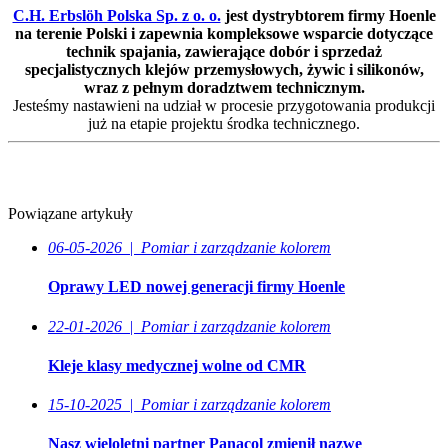
C.H. Erbslöh Polska Sp. z o. o.
jest dystrybtorem firmy Hoenle
na terenie Polski i zapewnia kompleksowe wsparcie dotyczące
technik spajania, zawierające dobór i sprzedaż
specjalistycznych klejów przemysłowych, żywic i silikonów,
wraz z pełnym doradztwem technicznym.
Jesteśmy nastawieni na udział w procesie przygotowania produkcji
już na etapie projektu środka technicznego.
Powiązane artykuły
06-05-2026
|
Pomiar i zarządzanie kolorem
Oprawy LED nowej generacji firmy Hoenle
22-01-2026
|
Pomiar i zarządzanie kolorem
Kleje klasy medycznej wolne od CMR
15-10-2025
|
Pomiar i zarządzanie kolorem
Nasz wieloletni partner Panacol zmienił nazwę