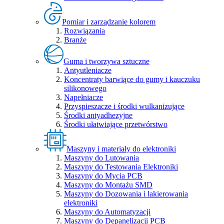
Pomiar i zarządzanie kolorem
Rozwiązania
Branże
Guma i tworzywa sztuczne
Antyutleniacze
Koncentraty barwiące do gumy i kauczuku
silikonowego
Napełniacze
Przyspieszacze i środki wulkanizujące
Środki antyadhezyjne
Środki ułatwiające przetwórstwo
Maszyny i materiały do elektroniki
Maszyny do Lutowania
Maszyny do Testowania Elektroniki
Maszyny do Mycia PCB
Maszyny do Montażu SMD
Maszyny do Dozowania i lakierowania
elektroniki
Maszyny do Automatyzacji
Maszyny do Depanelizacji PCB