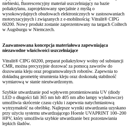
niebieski, fluorescencyjny materiał uszczelniający na bazie
poliakrylanu, zaprojektowany specjalnie z myślą o
wysokowydajnych obudowach elektronicznych w zastosowaniach
motoryzacyjnych i związanych z e-mobilnością: Vitralit® CIPG
60200. Nowy produkt zostanie zaprezentowany na targach Coiltech
w Augsburgu w Niemczech.
Zaawansowana koncepcja materiałowa zapewniająca
niezawodne właściwości uszczelniające
Vitralit® CIPG 60200, preparat poliakrylowy wolny od substancji
CMR, można precyzyjnie dozować za pomocą zaworów do
dozowania kleju oraz programowalnych robotów. Zapewnia to
dokładną geometrię strumienia kleju oraz doskonałą stabilność
wymiarową w stanie nieutwardzonym.
Szybkie utwardzanie pod wpływem promieniowania UV (diody
LED o długości fali 365 nm lub 405 nm albo lampy wyładowcze)
umożliwia skrócenie czasu cyklu i zapewnia natychmiastową
wytrzymałość na obróbkę. Najlepsze wyniki utwardzania uzyskano
przy użyciu systemu utwardzającego Hoenle UVAPRINT 100–200
HPV, który umożliwia szybkie utwardzanie bez pozostawiania
lepkich śladów.