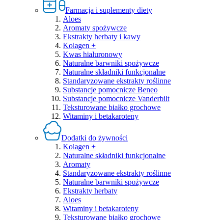
Farmacja i suplementy diety
Aloes
Aromaty spożywcze
Ekstrakty herbaty i kawy
Kolagen +
Kwas hialuronowy
Naturalne barwniki spożywcze
Naturalne składniki funkcjonalne
Standaryzowane ekstrakty roślinne
Substancje pomocnicze Beneo
Substancje pomocnicze Vanderbilt
Teksturowane białko grochowe
Witaminy i betakaroteny
Dodatki do żywności
Kolagen +
Naturalne składniki funkcjonalne
Aromaty
Standaryzowane ekstrakty roślinne
Naturalne barwniki spożywcze
Ekstrakty herbaty
Aloes
Witaminy i betakaroteny
Teksturowane białko grochowe