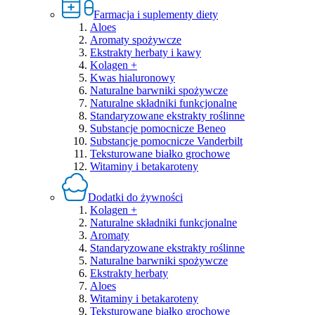
Farmacja i suplementy diety
Aloes
Aromaty spożywcze
Ekstrakty herbaty i kawy
Kolagen +
Kwas hialuronowy
Naturalne barwniki spożywcze
Naturalne składniki funkcjonalne
Standaryzowane ekstrakty roślinne
Substancje pomocnicze Beneo
Substancje pomocnicze Vanderbilt
Teksturowane białko grochowe
Witaminy i betakaroteny
Dodatki do żywności
Kolagen +
Naturalne składniki funkcjonalne
Aromaty
Standaryzowane ekstrakty roślinne
Naturalne barwniki spożywcze
Ekstrakty herbaty
Aloes
Witaminy i betakaroteny
Teksturowane białko grochowe