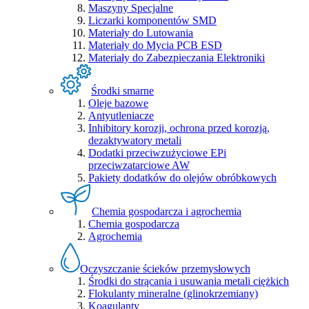
Maszyny Specjalne
Liczarki komponentów SMD
Materiały do Lutowania
Materiały do Mycia PCB ESD
Materiały do Zabezpieczania Elektroniki
Środki smarne
Oleje bazowe
Antyutleniacze
Inhibitory korozji, ochrona przed korozją,
dezaktywatory metali
Dodatki przeciwzużyciowe EPi
przeciwzatarciowe AW
Pakiety dodatków do olejów obróbkowych
Chemia gospodarcza i agrochemia
Chemia gospodarcza
Agrochemia
Oczyszczanie ścieków przemysłowych
Środki do strącania i usuwania metali ciężkich
Flokulanty mineralne (glinokrzemiany)
Koagulanty