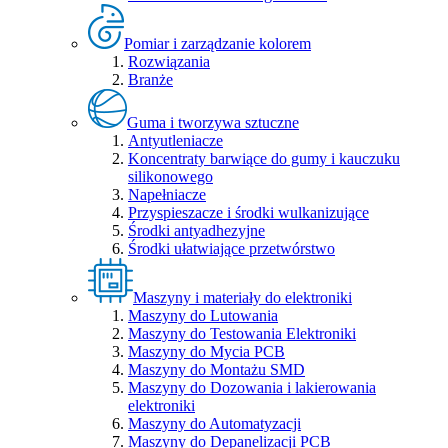
Pomiar i zarządzanie kolorem
Rozwiązania
Branże
Guma i tworzywa sztuczne
Antyutleniacze
Koncentraty barwiące do gumy i kauczuku
silikonowego
Napełniacze
Przyspieszacze i środki wulkanizujące
Środki antyadhezyjne
Środki ułatwiające przetwórstwo
Maszyny i materiały do elektroniki
Maszyny do Lutowania
Maszyny do Testowania Elektroniki
Maszyny do Mycia PCB
Maszyny do Montażu SMD
Maszyny do Dozowania i lakierowania
elektroniki
Maszyny do Automatyzacji
Maszyny do Depanelizacji PCB