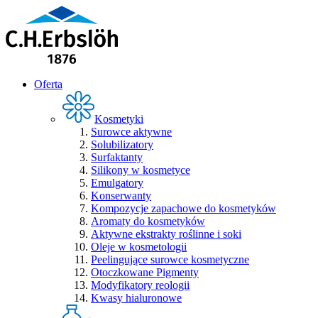
Oferta
Kosmetyki
Surowce aktywne
Solubilizatory
Surfaktanty
Silikony w kosmetyce
Emulgatory
Konserwanty
Kompozycje zapachowe do kosmetyków
Aromaty do kosmetyków
Aktywne ekstrakty roślinne i soki
Oleje w kosmetologii
Peelingujące surowce kosmetyczne
Otoczkowane Pigmenty
Modyfikatory reologii
Kwasy hialuronowe