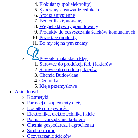
Flokulanty (polielektrolity)
Siarczany - usuwanie redukcja
Środki antypienne
Bentonit aktywowany
Węgiel aktywny granulowany
Produkty do oczyszczania ścieków komunalnych
Pozostałe produkty
Bo my się na tym znamy
Powłoki malarskie i kleje
Surowce do produkcji farb i lakierów
Surowce do produkcji klejów
Chemia Budowlana
Ceramika
Kleje przemysłowe
Aktualności
Kosmetyki
Farmacja i suplementy diety
Dodatki do żywności
Elektronika, elektrotechnika i kleje
Pomiar i zarządzanie kolorem
Chemia gospodarcza i agrochemia
Środki smarne
Oczyszczanie ścieków