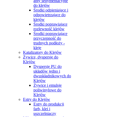
anty sedymentacyjne
do klejów
Środki odpieniające i
odpowietrzające do
klejów
Środki poprawiające
rozlewność klejów
Środki poprawiające
przyczepność do
trudnych podłoży -
kleje
Katalizatory do Klejów
Żywice, dyspersje do
Klejów
Dyspersje PU do
układów jedno i
dwuskładnikowych do
Klejów
Żywice i emulsje
poliwinylowe do
Klejów
Estry do Klejów
Estry do produkcji
farb, klei i
uszczelniaczy