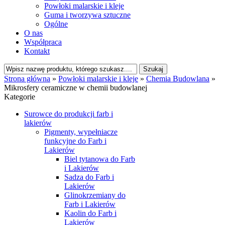
Powłoki malarskie i kleje
Guma i tworzywa sztuczne
Ogólne
O nas
Współpraca
Kontakt
Strona główna
»
Powłoki malarskie i kleje
»
Chemia Budowlana
»
Mikrosfery ceramiczne w chemii budowlanej
Kategorie
Surowce do produkcji farb i
lakierów
Pigmenty, wypełniacze
funkcyjne do Farb i
Lakierów
Biel tytanowa do Farb
i Lakierów
Sadza do Farb i
Lakierów
Glinokrzemiany do
Farb i Lakierów
Kaolin do Farb i
Lakierów