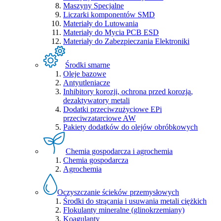
Maszyny Specjalne
Liczarki komponentów SMD
Materiały do Lutowania
Materiały do Mycia PCB ESD
Materiały do Zabezpieczania Elektroniki
Środki smarne
Oleje bazowe
Antyutleniacze
Inhibitory korozji, ochrona przed korozją,
dezaktywatory metali
Dodatki przeciwzużyciowe EPi
przeciwzatarciowe AW
Pakiety dodatków do olejów obróbkowych
Chemia gospodarcza i agrochemia
Chemia gospodarcza
Agrochemia
Oczyszczanie ścieków przemysłowych
Środki do strącania i usuwania metali ciężkich
Flokulanty mineralne (glinokrzemiany)
Koagulanty