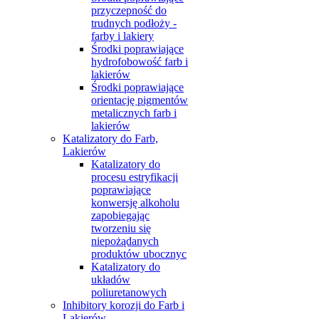
przyczepność do
trudnych podłoży -
farby i lakiery
Środki poprawiające
hydrofobowość farb i
lakierów
Środki poprawiające
orientację pigmentów
metalicznych farb i
lakierów
Katalizatory do Farb,
Lakierów
Katalizatory do
procesu estryfikacji
poprawiające
konwersję alkoholu
zapobiegając
tworzeniu się
niepożądanych
produktów ubocznyc
Katalizatory do
układów
poliuretanowych
Inhibitory korozji do Farb i
Lakierów