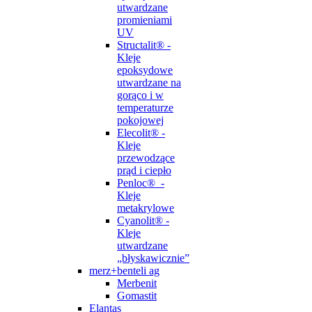
utwardzane
promieniami
UV
Structalit® -
Kleje
epoksydowe
utwardzane na
gorąco i w
temperaturze
pokojowej
Elecolit® -
Kleje
przewodzące
prąd i ciepło
Penloc® -
Kleje
metakrylowe
Cyanolit® -
Kleje
utwardzane
„błyskawicznie”
merz+benteli ag
Merbenit
Gomastit
Elantas