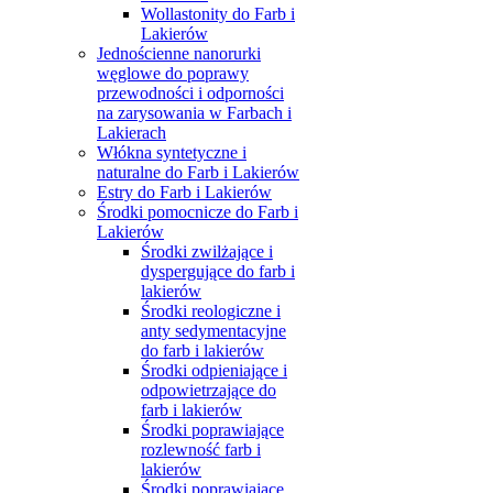
Wollastonity do Farb i
Lakierów
Jednościenne nanorurki
węglowe do poprawy
przewodności i odporności
na zarysowania w Farbach i
Lakierach
Włókna syntetyczne i
naturalne do Farb i Lakierów
Estry do Farb i Lakierów
Środki pomocnicze do Farb i
Lakierów
Środki zwilżające i
dyspergujące do farb i
lakierów
Środki reologiczne i
anty sedymentacyjne
do farb i lakierów
Środki odpieniające i
odpowietrzające do
farb i lakierów
Środki poprawiające
rozlewność farb i
lakierów
Środki poprawiające