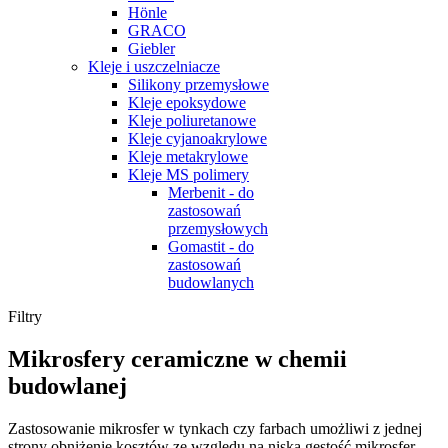
Hönle
GRACO
Giebler
Kleje i uszczelniacze
Silikony przemysłowe
Kleje epoksydowe
Kleje poliuretanowe
Kleje cyjanoakrylowe
Kleje metakrylowe
Kleje MS polimery
Merbenit - do
zastosowań
przemysłowych
Gomastit - do
zastosowań
budowlanych
Filtry
Mikrosfery ceramiczne w chemii
budowlanej
Zastosowanie mikrosfer w tynkach czy farbach umożliwi z jednej
strony obniżenie kosztów ze względu na niską gęstość mikrosfer