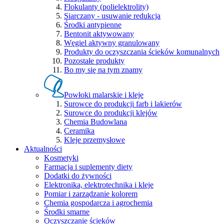
Flokulanty (polielektrolity)
Siarczany - usuwanie redukcja
Środki antypienne
Bentonit aktywowany
Węgiel aktywny granulowany
Produkty do oczyszczania ścieków komunalnych
Pozostałe produkty
Bo my się na tym znamy
Powłoki malarskie i kleje
Surowce do produkcji farb i lakierów
Surowce do produkcji klejów
Chemia Budowlana
Ceramika
Kleje przemysłowe
Aktualności
Kosmetyki
Farmacja i suplementy diety
Dodatki do żywności
Elektronika, elektrotechnika i kleje
Pomiar i zarządzanie kolorem
Chemia gospodarcza i agrochemia
Środki smarne
Oczyszczanie ścieków