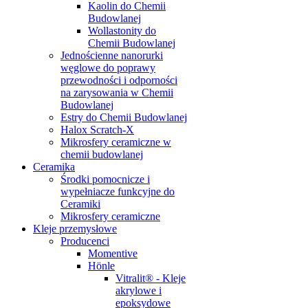
Kaolin do Chemii
Budowlanej
Wollastonity do
Chemii Budowlanej
Jednościenne nanorurki
węglowe do poprawy
przewodności i odporności
na zarysowania w Chemii
Budowlanej
Estry do Chemii Budowlanej
Halox Scratch-X
Mikrosfery ceramiczne w
chemii budowlanej
Ceramika
Środki pomocnicze i
wypełniacze funkcyjne do
Ceramiki
Mikrosfery ceramiczne
Kleje przemysłowe
Producenci
Momentive
Hönle
Vitralit® - Kleje
akrylowe i
epoksydowe