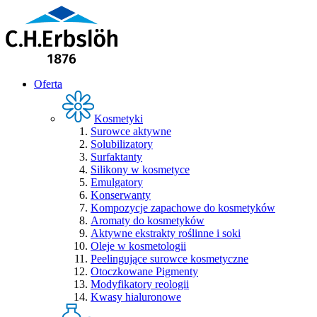
Oferta
Kosmetyki
Surowce aktywne
Solubilizatory
Surfaktanty
Silikony w kosmetyce
Emulgatory
Konserwanty
Kompozycje zapachowe do kosmetyków
Aromaty do kosmetyków
Aktywne ekstrakty roślinne i soki
Oleje w kosmetologii
Peelingujące surowce kosmetyczne
Otoczkowane Pigmenty
Modyfikatory reologii
Kwasy hialuronowe