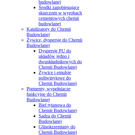
budowlanej
Środki zapobiegające
skurczom w wyrobach
cementowych chemii
budowlanej
Katalizatory do Chemii
Budowlanej
Żywice, dyspersje do Chemii
Budowlanej
Dyspersje PU do
układów jedno i
dwuskładnikowych do
Chemii Budowlanej
Żywice i emulsje
poliwinylowe do
Chemii Budowlanej
Pigmenty, wypełniacze
funkcyjne do Chemii
Budowlanej
Biel tytanowa do
Chemii Budowlanej
Sadza do Chemii
Budowlanej
Glinokrzemiany do
Chemii Budowlanej