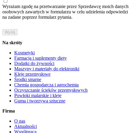
Wyrażam zgodę na przetwarzanie przez Sprzedawcę moich danych
osobowych zawartych w formularzu w celu udzielenia odpowiedzi
na zadane poprzez formularz pytania.
Na skróty
Kosmetyki
Farmacja i suplementy diety
Dodatki do żywności
Maszyny i materiały do elektroniki
Kleje przemysłowe
Środki smarne
Chemia gospodarcza i agrochemia
Oczyszczanie ścieków przemysłowych
Powłoki malarskie i kleje
Guma i tworzywa sztuczne
Firma
O nas
Aktualności
Współpraca