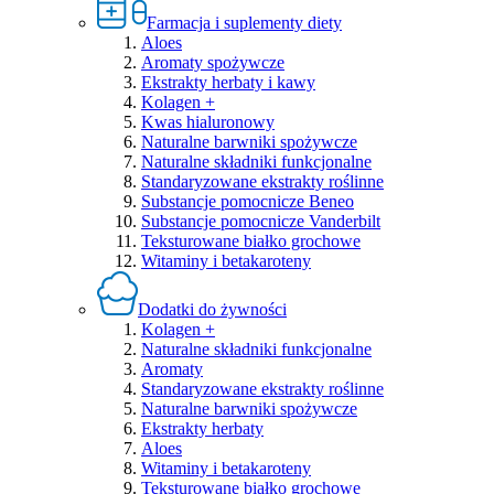
Farmacja i suplementy diety
Aloes
Aromaty spożywcze
Ekstrakty herbaty i kawy
Kolagen +
Kwas hialuronowy
Naturalne barwniki spożywcze
Naturalne składniki funkcjonalne
Standaryzowane ekstrakty roślinne
Substancje pomocnicze Beneo
Substancje pomocnicze Vanderbilt
Teksturowane białko grochowe
Witaminy i betakaroteny
Dodatki do żywności
Kolagen +
Naturalne składniki funkcjonalne
Aromaty
Standaryzowane ekstrakty roślinne
Naturalne barwniki spożywcze
Ekstrakty herbaty
Aloes
Witaminy i betakaroteny
Teksturowane białko grochowe