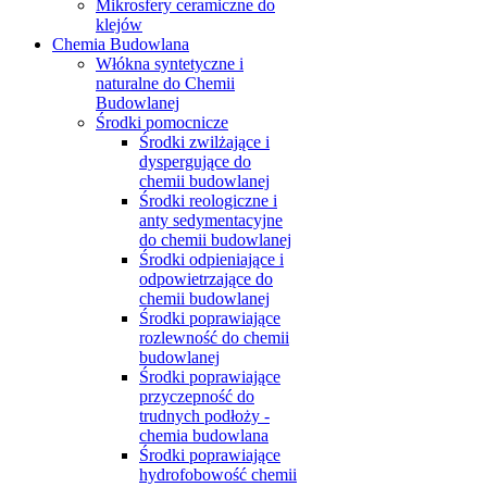
Mikrosfery ceramiczne do
klejów
Chemia Budowlana
Włókna syntetyczne i
naturalne do Chemii
Budowlanej
Środki pomocnicze
Środki zwilżające i
dyspergujące do
chemii budowlanej
Środki reologiczne i
anty sedymentacyjne
do chemii budowlanej
Środki odpieniające i
odpowietrzające do
chemii budowlanej
Środki poprawiające
rozlewność do chemii
budowlanej
Środki poprawiające
przyczepność do
trudnych podłoży -
chemia budowlana
Środki poprawiające
hydrofobowość chemii