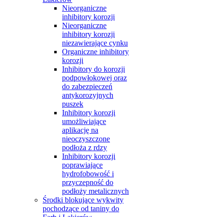
Nieorganiczne
inhibitory korozji
Nieorganiczne
inhibitory korozji
niezawierające cynku
Organiczne inhibitory
korozji
Inhibitory do korozji
podpowłokowej oraz
do zabezpieczeń
antykorozyjnych
puszek
Inhibitory korozji
umożliwiające
aplikację na
nieoczyszczone
podłoża z rdzy
Inhibitory korozji
poprawiające
hydrofobowość i
przyczepność do
podłoży metalicznych
Środki blokujące wykwity
pochodzące od taniny do