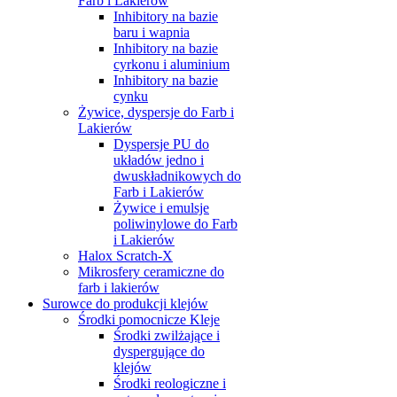
Farb i Lakierów
Inhibitory na bazie
baru i wapnia
Inhibitory na bazie
cyrkonu i aluminium
Inhibitory na bazie
cynku
Żywice, dyspersje do Farb i
Lakierów
Dyspersje PU do
układów jedno i
dwuskładnikowych do
Farb i Lakierów
Żywice i emulsje
poliwinylowe do Farb
i Lakierów
Halox Scratch-X
Mikrosfery ceramiczne do
farb i lakierów
Surowce do produkcji klejów
Środki pomocnicze Kleje
Środki zwilżające i
dyspergujące do
klejów
Środki reologiczne i