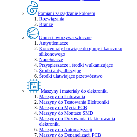
Pomiar i zarządzanie kolorem
Rozwiązania
Branże
Guma i tworzywa sztuczne
Antyutleniacze
Koncentraty barwiące do gumy i kauczuku
silikonowego
Napełniacze
Przyspieszacze i środki wulkanizujące
Środki antyadhezyjne
Środki ułatwiające przetwórstwo
Maszyny i materiały do elektroniki
Maszyny do Lutowania
Maszyny do Testowania Elektroniki
Maszyny do Mycia PCB
Maszyny do Montażu SMD
Maszyny do Dozowania i lakierowania
elektroniki
Maszyny do Automatyzacji
Maszyny do Depanelizacji PCB