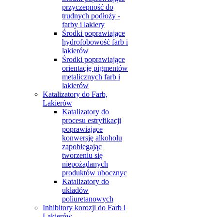
przyczepność do
trudnych podłoży -
farby i lakiery
Środki poprawiające
hydrofobowość farb i
lakierów
Środki poprawiające
orientację pigmentów
metalicznych farb i
lakierów
Katalizatory do Farb,
Lakierów
Katalizatory do
procesu estryfikacji
poprawiające
konwersję alkoholu
zapobiegając
tworzeniu się
niepożądanych
produktów ubocznyc
Katalizatory do
układów
poliuretanowych
Inhibitory korozji do Farb i
Lakierów