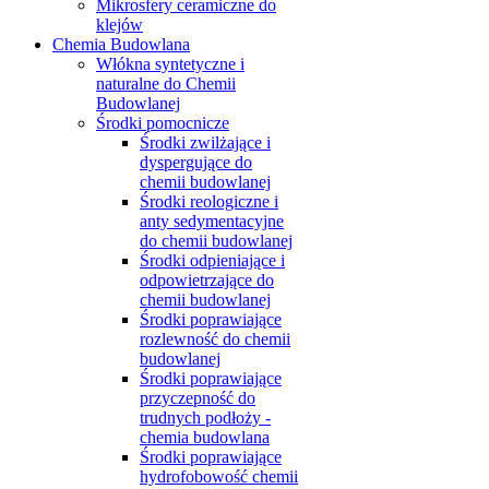
Mikrosfery ceramiczne do
klejów
Chemia Budowlana
Włókna syntetyczne i
naturalne do Chemii
Budowlanej
Środki pomocnicze
Środki zwilżające i
dyspergujące do
chemii budowlanej
Środki reologiczne i
anty sedymentacyjne
do chemii budowlanej
Środki odpieniające i
odpowietrzające do
chemii budowlanej
Środki poprawiające
rozlewność do chemii
budowlanej
Środki poprawiające
przyczepność do
trudnych podłoży -
chemia budowlana
Środki poprawiające
hydrofobowość chemii