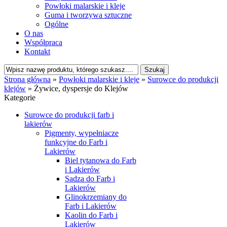
Powłoki malarskie i kleje
Guma i tworzywa sztuczne
Ogólne
O nas
Współpraca
Kontakt
Strona główna
»
Powłoki malarskie i kleje
»
Surowce do produkcji
klejów
»
Żywice, dyspersje do Klejów
Kategorie
Surowce do produkcji farb i
lakierów
Pigmenty, wypełniacze
funkcyjne do Farb i
Lakierów
Biel tytanowa do Farb
i Lakierów
Sadza do Farb i
Lakierów
Glinokrzemiany do
Farb i Lakierów
Kaolin do Farb i
Lakierów