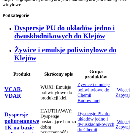
winylowe.
Podkategorie
Dyspersje PU do układów jedno i
dwuskładnikowych do Klejów
Żywice i emulsje poliwinylowe do
Klejów
Grupa
Produkt
Skrócony opis
produktów
Żywice i emulsje
WUXI: Emulsje
VCAR,
poliwinylowe do
Więcej
poliwinylowe do
Chemii
Zapytaj
VDAR
produkcji klei.
Budowlanej
HAUTHAWAY:
Dyspersje PU do
Dyspersje
Dyspersje
układów jedno i
poliuretanowe
posiadające bardzo
Więcej
dwuskładnikowych
dobrą
Zapytaj
1K na bazie
do Chemii
przyczepność i