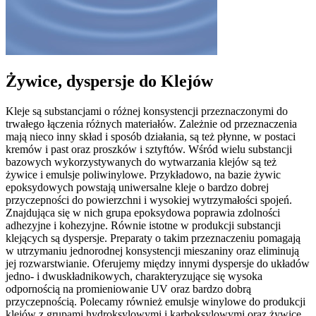
Żywice, dyspersje do Klejów
Kleje są substancjami o różnej konsystencji przeznaczonymi do
trwałego łączenia różnych materiałów. Zależnie od przeznaczenia
mają nieco inny skład i sposób działania, są też płynne, w postaci
kremów i past oraz proszków i sztyftów. Wśród wielu substancji
bazowych wykorzystywanych do wytwarzania klejów są też
żywice i emulsje poliwinylowe. Przykładowo, na bazie żywic
epoksydowych powstają uniwersalne kleje o bardzo dobrej
przyczepności do powierzchni i wysokiej wytrzymałości spojeń.
Znajdująca się w nich grupa epoksydowa poprawia zdolności
adhezyjne i kohezyjne. Równie istotne w produkcji substancji
klejących są dyspersje. Preparaty o takim przeznaczeniu pomagają
w utrzymaniu jednorodnej konsystencji mieszaniny oraz eliminują
jej rozwarstwianie. Oferujemy między innymi dyspersje do układów
jedno- i dwuskładnikowych, charakteryzujące się wysoka
odpornością na promieniowanie UV oraz bardzo dobrą
przyczepnością. Polecamy również emulsje winylowe do produkcji
klejów z grupami hydroksylowymi i karboksylowymi oraz żywice