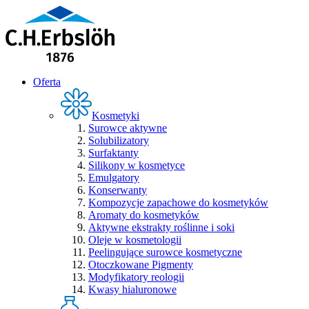
Oferta
Kosmetyki
Surowce aktywne
Solubilizatory
Surfaktanty
Silikony w kosmetyce
Emulgatory
Konserwanty
Kompozycje zapachowe do kosmetyków
Aromaty do kosmetyków
Aktywne ekstrakty roślinne i soki
Oleje w kosmetologii
Peelingujące surowce kosmetyczne
Otoczkowane Pigmenty
Modyfikatory reologii
Kwasy hialuronowe