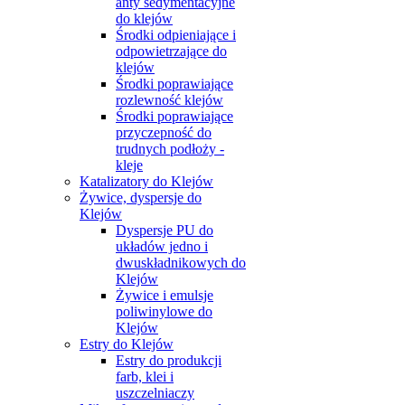
anty sedymentacyjne
do klejów
Środki odpieniające i
odpowietrzające do
klejów
Środki poprawiające
rozlewność klejów
Środki poprawiające
przyczepność do
trudnych podłoży -
kleje
Katalizatory do Klejów
Żywice, dyspersje do
Klejów
Dyspersje PU do
układów jedno i
dwuskładnikowych do
Klejów
Żywice i emulsje
poliwinylowe do
Klejów
Estry do Klejów
Estry do produkcji
farb, klei i
uszczelniaczy