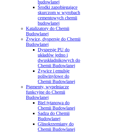
budowlanej
Środki zapobiegające
skurczom w wyrobach
cementowych chemii
budowlanej
Katalizatory do Chemii
Budowlanej
Żywice, dyspersje do Chemii
Budowlanej
Dyspersje PU do
układów jedno i
dwuskładnikowych do
Chemii Budowlanej
Żywice i emulsje
poliwinylowe do
Chemii Budowlanej
Pigmenty, wypełniacze
funkcyjne do Chemii
Budowlanej
Biel tytanowa do
Chemii Budowlanej
Sadza do Chemii
Budowlanej
Glinokrzemiany do
Chemii Budowlanej