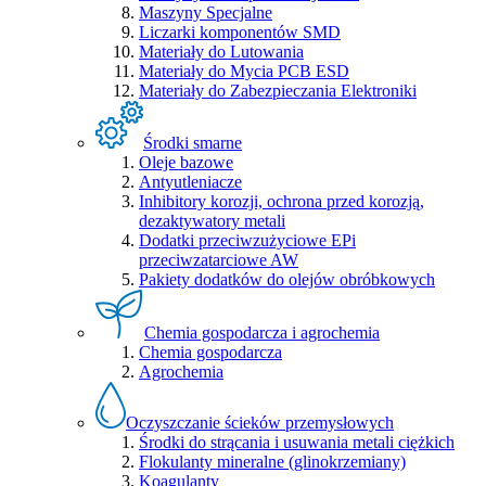
Maszyny Specjalne
Liczarki komponentów SMD
Materiały do Lutowania
Materiały do Mycia PCB ESD
Materiały do Zabezpieczania Elektroniki
Środki smarne
Oleje bazowe
Antyutleniacze
Inhibitory korozji, ochrona przed korozją,
dezaktywatory metali
Dodatki przeciwzużyciowe EPi
przeciwzatarciowe AW
Pakiety dodatków do olejów obróbkowych
Chemia gospodarcza i agrochemia
Chemia gospodarcza
Agrochemia
Oczyszczanie ścieków przemysłowych
Środki do strącania i usuwania metali ciężkich
Flokulanty mineralne (glinokrzemiany)
Koagulanty