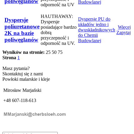
poliwęglanów
Budowlanej
odporność na UV
HAUTHAWAY:
Dyspersje PU do
Dyspersje
Dyspersje
układów jedno i
poliuretanowe
posiadające bardzo
Więcej
dwuskładnikowych
dobrą
Zapytaj
2K na bazie
do Chemii
przyczepność i
poliwęglanów
Budowlanej
odporność na UV.
Wyników na stronie:
25
50
75
Strona
1
Masz pytania?
Skontaktuj się z nami
Powłoki malarskie i kleje
Mirosław Marjański
+48 607-118-613