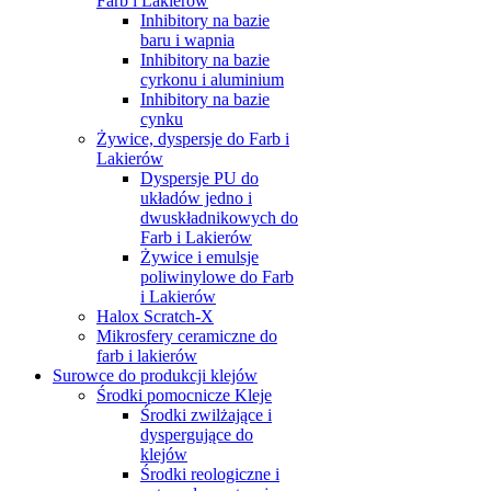
Farb i Lakierów
Inhibitory na bazie
baru i wapnia
Inhibitory na bazie
cyrkonu i aluminium
Inhibitory na bazie
cynku
Żywice, dyspersje do Farb i
Lakierów
Dyspersje PU do
układów jedno i
dwuskładnikowych do
Farb i Lakierów
Żywice i emulsje
poliwinylowe do Farb
i Lakierów
Halox Scratch-X
Mikrosfery ceramiczne do
farb i lakierów
Surowce do produkcji klejów
Środki pomocnicze Kleje
Środki zwilżające i
dyspergujące do
klejów
Środki reologiczne i