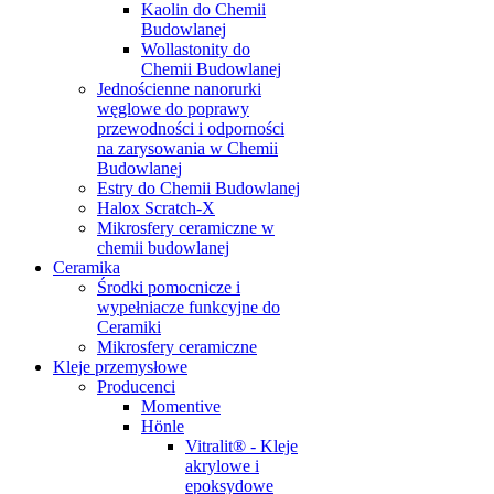
Kaolin do Chemii
Budowlanej
Wollastonity do
Chemii Budowlanej
Jednościenne nanorurki
węglowe do poprawy
przewodności i odporności
na zarysowania w Chemii
Budowlanej
Estry do Chemii Budowlanej
Halox Scratch-X
Mikrosfery ceramiczne w
chemii budowlanej
Ceramika
Środki pomocnicze i
wypełniacze funkcyjne do
Ceramiki
Mikrosfery ceramiczne
Kleje przemysłowe
Producenci
Momentive
Hönle
Vitralit® - Kleje
akrylowe i
epoksydowe