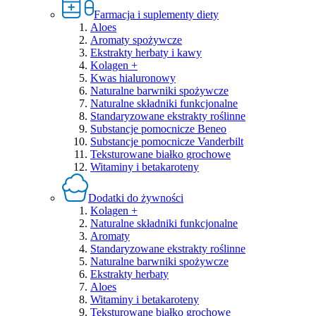
Farmacja i suplementy diety
Aloes
Aromaty spożywcze
Ekstrakty herbaty i kawy
Kolagen +
Kwas hialuronowy
Naturalne barwniki spożywcze
Naturalne składniki funkcjonalne
Standaryzowane ekstrakty roślinne
Substancje pomocnicze Beneo
Substancje pomocnicze Vanderbilt
Teksturowane białko grochowe
Witaminy i betakaroteny
Dodatki do żywności
Kolagen +
Naturalne składniki funkcjonalne
Aromaty
Standaryzowane ekstrakty roślinne
Naturalne barwniki spożywcze
Ekstrakty herbaty
Aloes
Witaminy i betakaroteny
Teksturowane białko grochowe