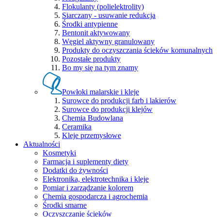
Flokulanty (polielektrolity)
Siarczany - usuwanie redukcja
Środki antypienne
Bentonit aktywowany
Węgiel aktywny granulowany
Produkty do oczyszczania ścieków komunalnych
Pozostałe produkty
Bo my się na tym znamy
Powłoki malarskie i kleje
Surowce do produkcji farb i lakierów
Surowce do produkcji klejów
Chemia Budowlana
Ceramika
Kleje przemysłowe
Aktualności
Kosmetyki
Farmacja i suplementy diety
Dodatki do żywności
Elektronika, elektrotechnika i kleje
Pomiar i zarządzanie kolorem
Chemia gospodarcza i agrochemia
Środki smarne
Oczyszczanie ścieków