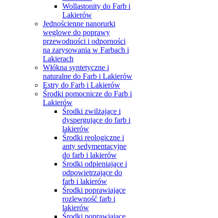
Wollastonity do Farb i
Lakierów
Jednościenne nanorurki
węglowe do poprawy
przewodności i odporności
na zarysowania w Farbach i
Lakierach
Włókna syntetyczne i
naturalne do Farb i Lakierów
Estry do Farb i Lakierów
Środki pomocnicze do Farb i
Lakierów
Środki zwilżające i
dyspergujące do farb i
lakierów
Środki reologiczne i
anty sedymentacyjne
do farb i lakierów
Środki odpieniające i
odpowietrzające do
farb i lakierów
Środki poprawiające
rozlewność farb i
lakierów
Środki poprawiające