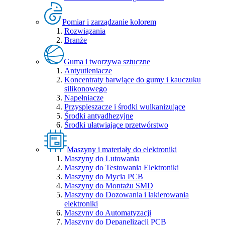
Pomiar i zarządzanie kolorem
Rozwiązania
Branże
Guma i tworzywa sztuczne
Antyutleniacze
Koncentraty barwiące do gumy i kauczuku
silikonowego
Napełniacze
Przyspieszacze i środki wulkanizujące
Środki antyadhezyjne
Środki ułatwiające przetwórstwo
Maszyny i materiały do elektroniki
Maszyny do Lutowania
Maszyny do Testowania Elektroniki
Maszyny do Mycia PCB
Maszyny do Montażu SMD
Maszyny do Dozowania i lakierowania
elektroniki
Maszyny do Automatyzacji
Maszyny do Depanelizacji PCB