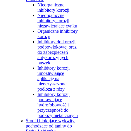
Nieorganiczne
inhibitory korozji
Nieorganiczne
inhibitory korozji
niezawierające cynku
Organiczne inhibitory
korozji
Inhibitory do korozji
podpowłokowej oraz
do zabezpieczeń
antykorozyjnych
puszek
Inhibitory korozji
umożliwiające
aplikację na
nieoczyszczone
podłoża z rdzy
Inhibitory korozji
poprawiające
hydrofobowość i
przyczepność do
podłoży metalicznych
Środki blokujące wykwity
pochodzące od taniny do