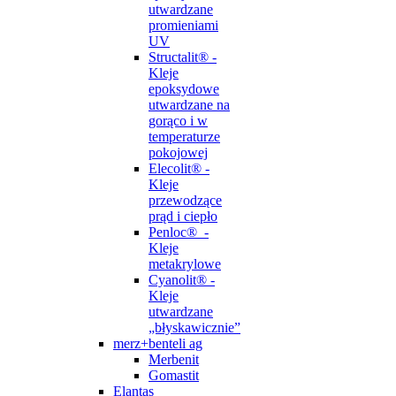
utwardzane
promieniami
UV
Structalit® -
Kleje
epoksydowe
utwardzane na
gorąco i w
temperaturze
pokojowej
Elecolit® -
Kleje
przewodzące
prąd i ciepło
Penloc® -
Kleje
metakrylowe
Cyanolit® -
Kleje
utwardzane
„błyskawicznie”
merz+benteli ag
Merbenit
Gomastit
Elantas