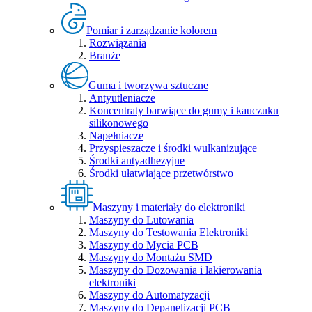
Pomiar i zarządzanie kolorem
Rozwiązania
Branże
Guma i tworzywa sztuczne
Antyutleniacze
Koncentraty barwiące do gumy i kauczuku
silikonowego
Napełniacze
Przyspieszacze i środki wulkanizujące
Środki antyadhezyjne
Środki ułatwiające przetwórstwo
Maszyny i materiały do elektroniki
Maszyny do Lutowania
Maszyny do Testowania Elektroniki
Maszyny do Mycia PCB
Maszyny do Montażu SMD
Maszyny do Dozowania i lakierowania
elektroniki
Maszyny do Automatyzacji
Maszyny do Depanelizacji PCB