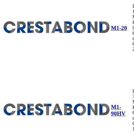
M1-20
M1-
90HV