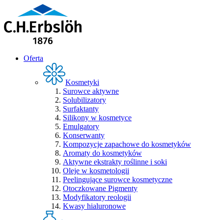
Oferta
Kosmetyki
Surowce aktywne
Solubilizatory
Surfaktanty
Silikony w kosmetyce
Emulgatory
Konserwanty
Kompozycje zapachowe do kosmetyków
Aromaty do kosmetyków
Aktywne ekstrakty roślinne i soki
Oleje w kosmetologii
Peelingujące surowce kosmetyczne
Otoczkowane Pigmenty
Modyfikatory reologii
Kwasy hialuronowe