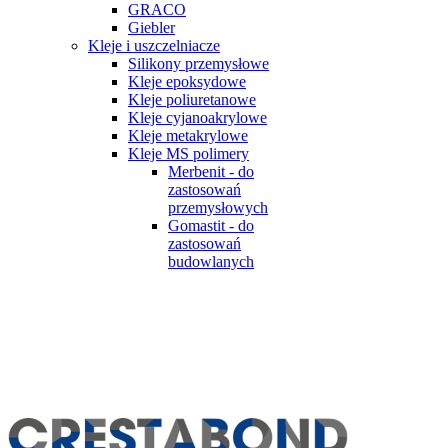
GRACO
Giebler
Kleje i uszczelniacze
Silikony przemysłowe
Kleje epoksydowe
Kleje poliuretanowe
Kleje cyjanoakrylowe
Kleje metakrylowe
Kleje MS polimery
Merbenit - do
zastosowań
przemysłowych
Gomastit - do
zastosowań
budowlanych