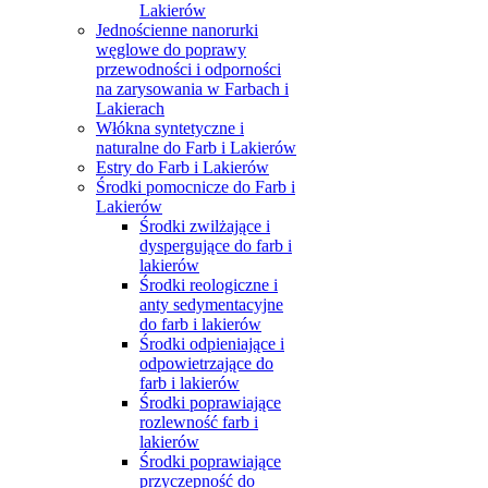
Lakierów
Jednościenne nanorurki
węglowe do poprawy
przewodności i odporności
na zarysowania w Farbach i
Lakierach
Włókna syntetyczne i
naturalne do Farb i Lakierów
Estry do Farb i Lakierów
Środki pomocnicze do Farb i
Lakierów
Środki zwilżające i
dyspergujące do farb i
lakierów
Środki reologiczne i
anty sedymentacyjne
do farb i lakierów
Środki odpieniające i
odpowietrzające do
farb i lakierów
Środki poprawiające
rozlewność farb i
lakierów
Środki poprawiające
przyczepność do