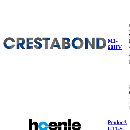
M1-
60HV
Penloc®
GTI-S