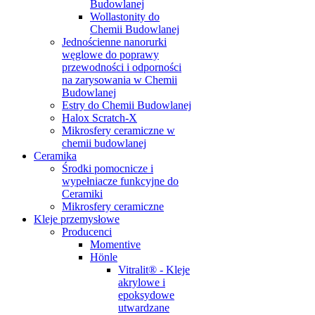
Budowlanej
Wollastonity do
Chemii Budowlanej
Jednościenne nanorurki
węglowe do poprawy
przewodności i odporności
na zarysowania w Chemii
Budowlanej
Estry do Chemii Budowlanej
Halox Scratch-X
Mikrosfery ceramiczne w
chemii budowlanej
Ceramika
Środki pomocnicze i
wypełniacze funkcyjne do
Ceramiki
Mikrosfery ceramiczne
Kleje przemysłowe
Producenci
Momentive
Hönle
Vitralit® - Kleje
akrylowe i
epoksydowe
utwardzane