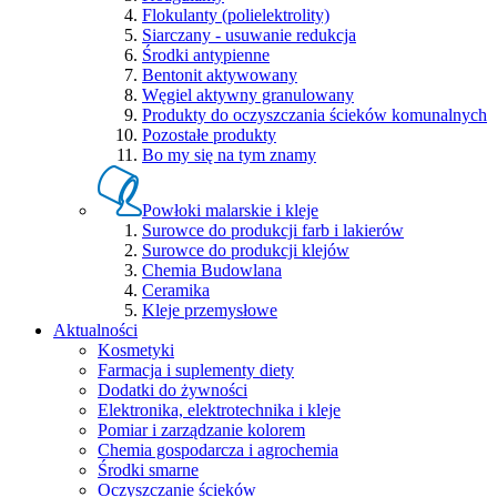
Flokulanty (polielektrolity)
Siarczany - usuwanie redukcja
Środki antypienne
Bentonit aktywowany
Węgiel aktywny granulowany
Produkty do oczyszczania ścieków komunalnych
Pozostałe produkty
Bo my się na tym znamy
Powłoki malarskie i kleje
Surowce do produkcji farb i lakierów
Surowce do produkcji klejów
Chemia Budowlana
Ceramika
Kleje przemysłowe
Aktualności
Kosmetyki
Farmacja i suplementy diety
Dodatki do żywności
Elektronika, elektrotechnika i kleje
Pomiar i zarządzanie kolorem
Chemia gospodarcza i agrochemia
Środki smarne
Oczyszczanie ścieków