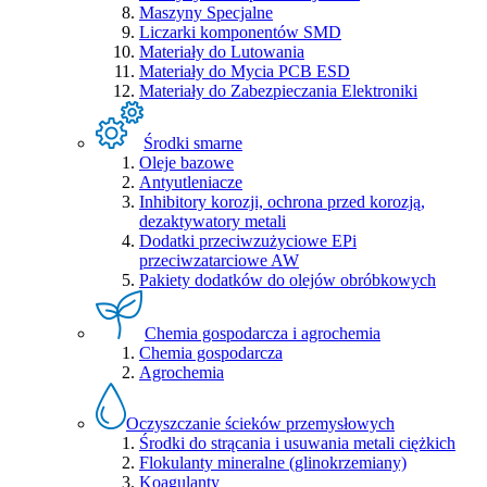
Maszyny Specjalne
Liczarki komponentów SMD
Materiały do Lutowania
Materiały do Mycia PCB ESD
Materiały do Zabezpieczania Elektroniki
Środki smarne
Oleje bazowe
Antyutleniacze
Inhibitory korozji, ochrona przed korozją,
dezaktywatory metali
Dodatki przeciwzużyciowe EPi
przeciwzatarciowe AW
Pakiety dodatków do olejów obróbkowych
Chemia gospodarcza i agrochemia
Chemia gospodarcza
Agrochemia
Oczyszczanie ścieków przemysłowych
Środki do strącania i usuwania metali ciężkich
Flokulanty mineralne (glinokrzemiany)
Koagulanty