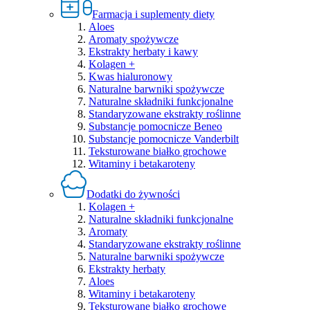
Farmacja i suplementy diety
Aloes
Aromaty spożywcze
Ekstrakty herbaty i kawy
Kolagen +
Kwas hialuronowy
Naturalne barwniki spożywcze
Naturalne składniki funkcjonalne
Standaryzowane ekstrakty roślinne
Substancje pomocnicze Beneo
Substancje pomocnicze Vanderbilt
Teksturowane białko grochowe
Witaminy i betakaroteny
Dodatki do żywności
Kolagen +
Naturalne składniki funkcjonalne
Aromaty
Standaryzowane ekstrakty roślinne
Naturalne barwniki spożywcze
Ekstrakty herbaty
Aloes
Witaminy i betakaroteny
Teksturowane białko grochowe