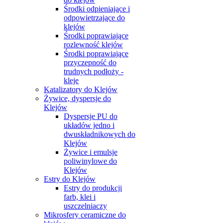
Środki odpieniające i
odpowietrzające do
klejów
Środki poprawiające
rozlewność klejów
Środki poprawiające
przyczepność do
trudnych podłoży -
kleje
Katalizatory do Klejów
Żywice, dyspersje do
Klejów
Dyspersje PU do
układów jedno i
dwuskładnikowych do
Klejów
Żywice i emulsje
poliwinylowe do
Klejów
Estry do Klejów
Estry do produkcji
farb, klei i
uszczelniaczy
Mikrosfery ceramiczne do