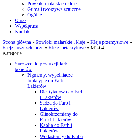
Powłoki malarskie i kleje
Guma i tworzywa sztuczne
Ogólne
O nas
Współpraca
Kontakt
Strona główna
»
Powłoki malarskie i kleje
»
Kleje przemysłowe
»
Kleje i uszczelniacze
»
Kleje metakrylowe
»
M1-04
Kategorie
Surowce do produkcji farb i
lakierów
Pigmenty, wypełniacze
funkcyjne do Farb i
Lakierów
Biel tytanowa do Farb
i Lakierów
Sadza do Farb i
Lakierów
Glinokrzemiany do
Farb i Lakierów
Kaolin do Farb i
Lakierów
Wollastonity do Farb i