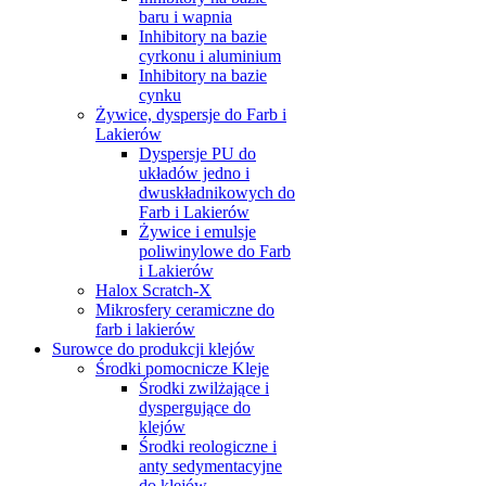
baru i wapnia
Inhibitory na bazie
cyrkonu i aluminium
Inhibitory na bazie
cynku
Żywice, dyspersje do Farb i
Lakierów
Dyspersje PU do
układów jedno i
dwuskładnikowych do
Farb i Lakierów
Żywice i emulsje
poliwinylowe do Farb
i Lakierów
Halox Scratch-X
Mikrosfery ceramiczne do
farb i lakierów
Surowce do produkcji klejów
Środki pomocnicze Kleje
Środki zwilżające i
dyspergujące do
klejów
Środki reologiczne i
anty sedymentacyjne
do klejów