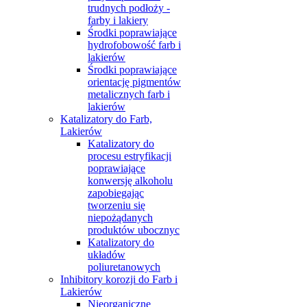
trudnych podłoży -
farby i lakiery
Środki poprawiające
hydrofobowość farb i
lakierów
Środki poprawiające
orientację pigmentów
metalicznych farb i
lakierów
Katalizatory do Farb,
Lakierów
Katalizatory do
procesu estryfikacji
poprawiające
konwersję alkoholu
zapobiegając
tworzeniu się
niepożądanych
produktów ubocznyc
Katalizatory do
układów
poliuretanowych
Inhibitory korozji do Farb i
Lakierów
Nieorganiczne