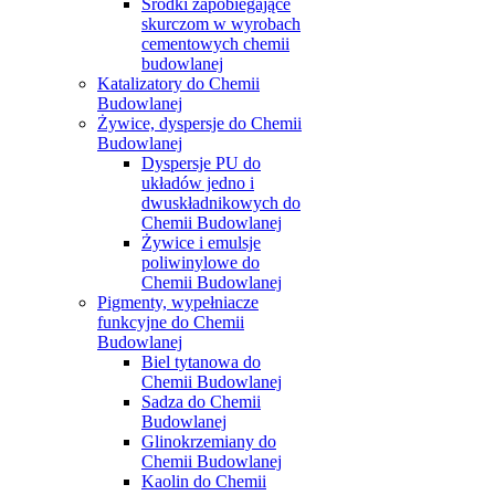
Środki zapobiegające
skurczom w wyrobach
cementowych chemii
budowlanej
Katalizatory do Chemii
Budowlanej
Żywice, dyspersje do Chemii
Budowlanej
Dyspersje PU do
układów jedno i
dwuskładnikowych do
Chemii Budowlanej
Żywice i emulsje
poliwinylowe do
Chemii Budowlanej
Pigmenty, wypełniacze
funkcyjne do Chemii
Budowlanej
Biel tytanowa do
Chemii Budowlanej
Sadza do Chemii
Budowlanej
Glinokrzemiany do
Chemii Budowlanej
Kaolin do Chemii