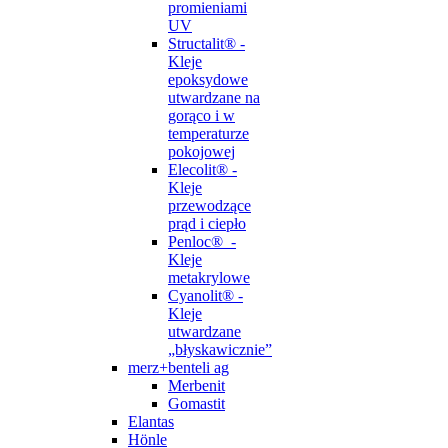
promieniami
UV
Structalit® -
Kleje
epoksydowe
utwardzane na
gorąco i w
temperaturze
pokojowej
Elecolit® -
Kleje
przewodzące
prąd i ciepło
Penloc® -
Kleje
metakrylowe
Cyanolit® -
Kleje
utwardzane
„błyskawicznie”
merz+benteli ag
Merbenit
Gomastit
Elantas
Hönle