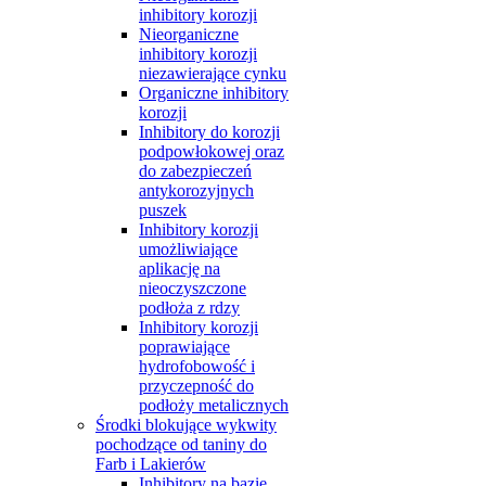
inhibitory korozji
Nieorganiczne
inhibitory korozji
niezawierające cynku
Organiczne inhibitory
korozji
Inhibitory do korozji
podpowłokowej oraz
do zabezpieczeń
antykorozyjnych
puszek
Inhibitory korozji
umożliwiające
aplikację na
nieoczyszczone
podłoża z rdzy
Inhibitory korozji
poprawiające
hydrofobowość i
przyczepność do
podłoży metalicznych
Środki blokujące wykwity
pochodzące od taniny do
Farb i Lakierów
Inhibitory na bazie