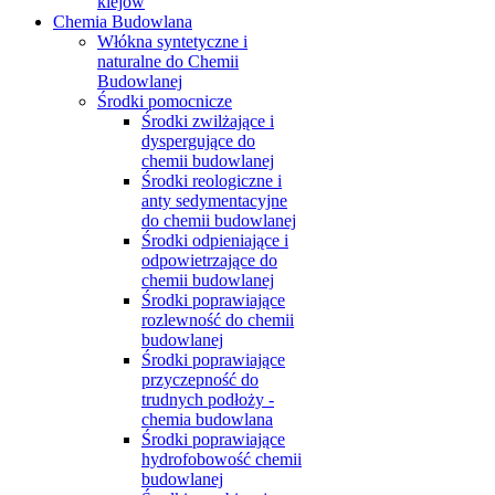
klejów
Chemia Budowlana
Włókna syntetyczne i
naturalne do Chemii
Budowlanej
Środki pomocnicze
Środki zwilżające i
dyspergujące do
chemii budowlanej
Środki reologiczne i
anty sedymentacyjne
do chemii budowlanej
Środki odpieniające i
odpowietrzające do
chemii budowlanej
Środki poprawiające
rozlewność do chemii
budowlanej
Środki poprawiające
przyczepność do
trudnych podłoży -
chemia budowlana
Środki poprawiające
hydrofobowość chemii
budowlanej