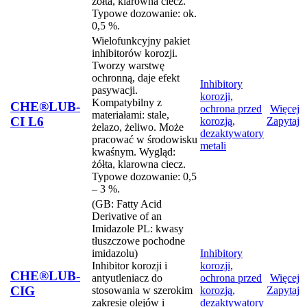
żółta, klarowna ciecz.
Typowe dozowanie: ok.
0,5 %.
Wielofunkcyjny pakiet
inhibitorów korozji.
Tworzy warstwę
ochronną, daje efekt
Inhibitory
pasywacji.
korozji,
Kompatybilny z
CHE®LUB-
ochrona przed
Więcej
materiałami: stale,
CI L6
korozją,
Zapytaj
żelazo, żeliwo. Może
dezaktywatory
pracować w środowisku
metali
kwaśnym. Wygląd:
żółta, klarowna ciecz.
Typowe dozowanie: 0,5
– 3 %.
(GB: Fatty Acid
Derivative of an
Imidazole PL: kwasy
tłuszczowe pochodne
imidazolu)
Inhibitory
Inhibitor korozji i
korozji,
CHE®LUB-
antyutleniacz do
ochrona przed
Więcej
CIG
stosowania w szerokim
korozją,
Zapytaj
zakresie olejów i
dezaktywatory