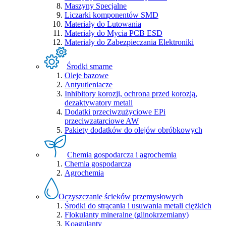
Maszyny Specjalne
Liczarki komponentów SMD
Materiały do Lutowania
Materiały do Mycia PCB ESD
Materiały do Zabezpieczania Elektroniki
Środki smarne
Oleje bazowe
Antyutleniacze
Inhibitory korozji, ochrona przed korozją,
dezaktywatory metali
Dodatki przeciwzużyciowe EPi
przeciwzatarciowe AW
Pakiety dodatków do olejów obróbkowych
Chemia gospodarcza i agrochemia
Chemia gospodarcza
Agrochemia
Oczyszczanie ścieków przemysłowych
Środki do strącania i usuwania metali ciężkich
Flokulanty mineralne (glinokrzemiany)
Koagulanty