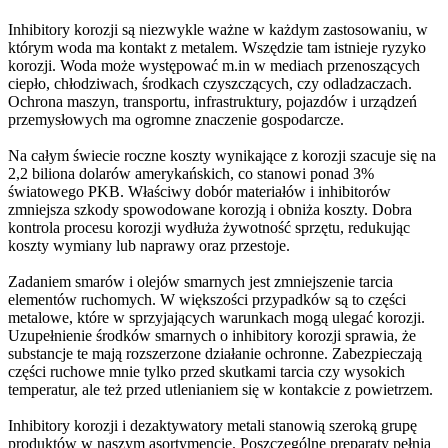
Inhibitory korozji są niezwykle ważne w każdym zastosowaniu, w
którym woda ma kontakt z metalem. Wszędzie tam istnieje ryzyko
korozji. Woda może występować m.in w mediach przenoszących
ciepło, chłodziwach, środkach czyszczących, czy odladzaczach.
Ochrona maszyn, transportu, infrastruktury, pojazdów i urządzeń
przemysłowych ma ogromne znaczenie gospodarcze.
Na całym świecie roczne koszty wynikające z korozji szacuje się na
2,2 biliona dolarów amerykańskich, co stanowi ponad 3%
światowego PKB. Właściwy dobór materiałów i inhibitorów
zmniejsza szkody spowodowane korozją i obniża koszty. Dobra
kontrola procesu korozji wydłuża żywotność sprzętu, redukując
koszty wymiany lub naprawy oraz przestoje.
Zadaniem smarów i olejów smarnych jest zmniejszenie tarcia
elementów ruchomych. W większości przypadków są to części
metalowe, które w sprzyjających warunkach mogą ulegać korozji.
Uzupełnienie środków smarnych o inhibitory korozji sprawia, że
substancje te mają rozszerzone działanie ochronne. Zabezpieczają
części ruchowe mnie tylko przed skutkami tarcia czy wysokich
temperatur, ale też przed utlenianiem się w kontakcie z powietrzem.
Inhibitory korozji i dezaktywatory metali stanowią szeroką grupę
produktów w naszym asortymencie. Poszczególne preparaty pełnią