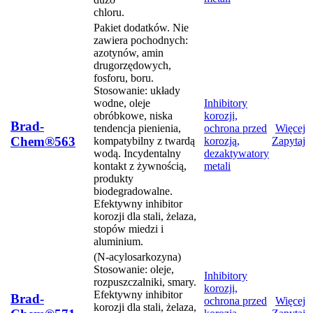
chloru.
Pakiet dodatków. Nie
zawiera pochodnych:
azotynów, amin
drugorzędowych,
fosforu, boru.
Stosowanie: układy
wodne, oleje
Inhibitory
obróbkowe, niska
korozji,
Brad-
tendencja pienienia,
ochrona przed
Więcej
Chem®563
kompatybilny z twardą
korozją,
Zapytaj
wodą. Incydentalny
dezaktywatory
kontakt z żywnością,
metali
produkty
biodegradowalne.
Efektywny inhibitor
korozji dla stali, żelaza,
stopów miedzi i
aluminium.
(N-acylosarkozyna)
Stosowanie: oleje,
Inhibitory
rozpuszczalniki, smary.
korozji,
Efektywny inhibitor
Brad-
ochrona przed
Więcej
korozji dla stali, żelaza,