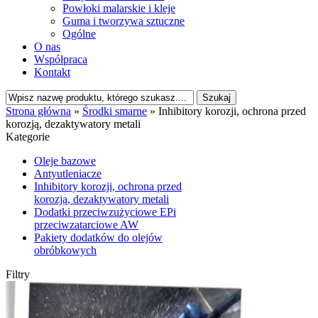
Powłoki malarskie i kleje
Guma i tworzywa sztuczne
Ogólne
O nas
Współpraca
Kontakt
Strona główna
»
Środki smarne
»
Inhibitory korozji, ochrona przed
korozją, dezaktywatory metali
Kategorie
Oleje bazowe
Antyutleniacze
Inhibitory korozji, ochrona przed
korozją, dezaktywatory metali
Dodatki przeciwzużyciowe EPi
przeciwzatarciowe AW
Pakiety dodatków do olejów
obróbkowych
Filtry