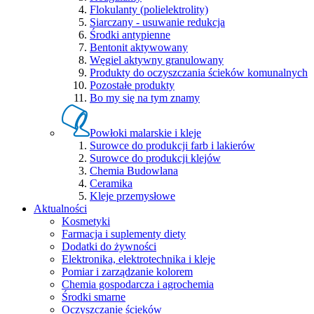
Flokulanty (polielektrolity)
Siarczany - usuwanie redukcja
Środki antypienne
Bentonit aktywowany
Węgiel aktywny granulowany
Produkty do oczyszczania ścieków komunalnych
Pozostałe produkty
Bo my się na tym znamy
Powłoki malarskie i kleje
Surowce do produkcji farb i lakierów
Surowce do produkcji klejów
Chemia Budowlana
Ceramika
Kleje przemysłowe
Aktualności
Kosmetyki
Farmacja i suplementy diety
Dodatki do żywności
Elektronika, elektrotechnika i kleje
Pomiar i zarządzanie kolorem
Chemia gospodarcza i agrochemia
Środki smarne
Oczyszczanie ścieków