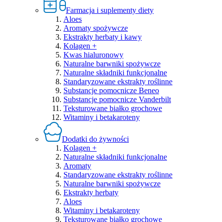
Farmacja i suplementy diety
Aloes
Aromaty spożywcze
Ekstrakty herbaty i kawy
Kolagen +
Kwas hialuronowy
Naturalne barwniki spożywcze
Naturalne składniki funkcjonalne
Standaryzowane ekstrakty roślinne
Substancje pomocnicze Beneo
Substancje pomocnicze Vanderbilt
Teksturowane białko grochowe
Witaminy i betakaroteny
Dodatki do żywności
Kolagen +
Naturalne składniki funkcjonalne
Aromaty
Standaryzowane ekstrakty roślinne
Naturalne barwniki spożywcze
Ekstrakty herbaty
Aloes
Witaminy i betakaroteny
Teksturowane białko grochowe