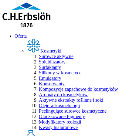
Oferta
Kosmetyki
Surowce aktywne
Solubilizatory
Surfaktanty
Silikony w kosmetyce
Emulgatory
Konserwanty
Kompozycje zapachowe do kosmetyków
Aromaty do kosmetyków
Aktywne ekstrakty roślinne i soki
Oleje w kosmetologii
Peelingujące surowce kosmetyczne
Otoczkowane Pigmenty
Modyfikatory reologii
Kwasy hialuronowe