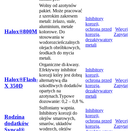
Wolny od azotynów
pakiet. Może pracować
z szerokim zakresem
Inhibitory
metali: żelazo, stale,
korozji,
aluminium, metale
ochrona przed
Więcej
Halox®800M
kolorowe. Do
korozją,
Zapytaj
stosowania w
dezaktywatory
wodorozcieńczalnych
metali
olejach obróbkowych,
środkach do mycia
metali.
Organiczne di-kwasy.
Efektywny inhibitor
Inhibitory
korozji który jest dobrą
korozji,
Halox®Flash-
alternatywą dla
ochrona przed
Więcej
X 350D
szkodliwych dodatków
korozją,
Zapytaj
opartych na
dezaktywatory
azotynach.Typowe
metali
dozowanie: 0,2 – 0,8 %.
Sulfoniany wapnia.
Inhibitory
Inhibitory korozji do
korozji,
Rodzina
olejów smarowych,
ochrona przed
Więcej
dodatków
smarów, układów
korozją,
Zapytaj
wodnych, olejów
Syncal®