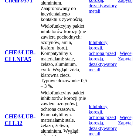
Chem®571
korozją,
Zapytaj
aluminium.
dezaktywatory
Zaaprobowany do
metali
incydentalnego
kontaktu z żywnością.
Wielofunkcyjny pakiet
inhibitorów korozji (nie
zawiera pochodnych:
azotynów, amin,
Inhibitory
fosforu, boru).
korozji,
CHE®LUB-
Kompatybilny z
ochrona przed
Więcej
CI LNFA5
materiałami: stale,
korozją,
Zapytaj
żelazo, aluminium,
dezaktywatory
cynk. Wygląd: żółta,
metali
klarowna ciecz.
Typowe dozowanie: 0,5
– 3 %.
Wielofunkcyjny pakiet
inhibitorów korozji (nie
zawiera azotynów),
Inhibitory
ochrona czasowa.
korozji,
Kompatybilny z
CHE®LUB-
ochrona przed
Więcej
materiałami: stale,
CI L32
korozją,
Zapytaj
żelazo, żeliwo,
dezaktywatory
aluminium. Wygląd:
metali