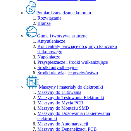
Pomiar i zarządzanie kolorem
Rozwiązania
Branże
Guma i tworzywa sztuczne
Antyutleniacze
Koncentraty barwiące do gumy i kauczuku
silikonowego
Napełniacze
Przyspieszacze i środki wulkanizujące
Środki antyadhezyjne
Środki ułatwiające przetwórstwo
Maszyny i materiały do elektroniki
Maszyny do Lutowania
Maszyny do Testowania Elektroniki
Maszyny do Mycia PCB
Maszyny do Montażu SMD
Maszyny do Dozowania i lakierowania
elektroniki
Maszyny do Automatyzacji
Maszyny do Depanelizacji PCB