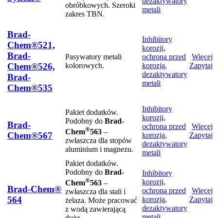
dezaktywatory
obróbkowych. Szeroki
metali
zakres TBN.
Brad-
Inhibitory
Chem®521,
korozji,
Brad-
Pasywatory metali
ochrona przed
Więcej
kolorowych.
korozją,
Zapytaj
Chem®526,
dezaktywatory
Brad-
metali
Chem®535
Inhibitory
Pakiet dodatków.
korozji,
Podobny do
Brad-
Brad-
ochrona przed
Więcej
®
Chem
563
–
Chem®567
korozją,
Zapytaj
zwłaszcza dla stopów
dezaktywatory
aluminium i magnezu.
metali
Pakiet dodatków.
Podobny do
Brad-
Inhibitory
®
korozji,
Chem
563
–
Brad-Chem®
ochrona przed
Więcej
zwłaszcza dla stali i
564
korozją,
Zapytaj
żelaza. Może pracować
dezaktywatory
z wodą zawierającą
metali
dużo