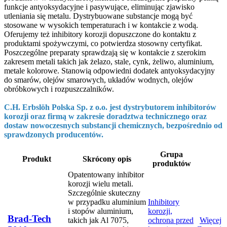
funkcje antyoksydacyjne i pasywujące, eliminując zjawisko
utleniania się metalu. Dystrybuowane substancje mogą być
stosowane w wysokich temperaturach i w kontakcie z wodą.
Oferujemy też inhibitory korozji dopuszczone do kontaktu z
produktami spożywczymi, co potwierdza stosowny certyfikat.
Poszczególne preparaty sprawdzają się w kontakcie z szerokim
zakresem metali takich jak żelazo, stale, cynk, żeliwo, aluminium,
metale kolorowe. Stanowią odpowiedni dodatek antyoksydacyjny
do smarów, olejów smarowych, układów wodnych, olejów
obróbkowych i rozpuszczalników.
C.H. Erbslöh Polska Sp. z o.o. jest dystrybutorem inhibitorów
korozji oraz firmą w zakresie doradztwa technicznego oraz
dostaw nowoczesnych substancji chemicznych, bezpośrednio od
sprawdzonych producentów.
Grupa
Produkt
Skrócony opis
produktów
Opatentowany inhibitor
korozji wielu metali.
Szczególnie skuteczny
w przypadku aluminium
Inhibitory
i stopów aluminium,
korozji,
Brad-Tech
takich jak Al 7075,
ochrona przed
Więcej