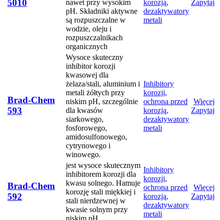
5010
nawet przy wysokim
korozją,
Zapytaj
pH. Składniki aktywne
dezaktywatory
są rozpuszczalne w
metali
wodzie, oleju i
rozpuszczalnikach
organicznych
Wysoce skuteczny
inhibitor korozji
kwasowej dla
żelaza/stali, aluminium i
Inhibitory
metali żółtych przy
korozji,
Brad-Chem
niskim pH, szczególnie
ochrona przed
Więcej
593
dla kwasów
korozją,
Zapytaj
siarkowego,
dezaktywatory
fosforowego,
metali
amidosulfonowego,
cytrynowego i
winowego.
jest wysoce skutecznym
Inhibitory
inhibitorem korozji dla
korozji,
kwasu solnego. Hamuje
Brad-Chem
ochrona przed
Więcej
korozję stali miękkiej i
592
korozją,
Zapytaj
stali nierdzewnej w
dezaktywatory
kwasie solnym przy
metali
niskim pH.