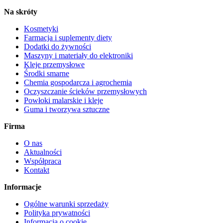
Na skróty
Kosmetyki
Farmacja i suplementy diety
Dodatki do żywności
Maszyny i materiały do elektroniki
Kleje przemysłowe
Środki smarne
Chemia gospodarcza i agrochemia
Oczyszczanie ścieków przemysłowych
Powłoki malarskie i kleje
Guma i tworzywa sztuczne
Firma
O nas
Aktualności
Współpraca
Kontakt
Informacje
Ogólne warunki sprzedaży
Polityka prywatności
Informacja o cookie