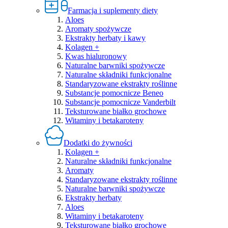
Farmacja i suplementy diety
Aloes
Aromaty spożywcze
Ekstrakty herbaty i kawy
Kolagen +
Kwas hialuronowy
Naturalne barwniki spożywcze
Naturalne składniki funkcjonalne
Standaryzowane ekstrakty roślinne
Substancje pomocnicze Beneo
Substancje pomocnicze Vanderbilt
Teksturowane białko grochowe
Witaminy i betakaroteny
Dodatki do żywności
Kolagen +
Naturalne składniki funkcjonalne
Aromaty
Standaryzowane ekstrakty roślinne
Naturalne barwniki spożywcze
Ekstrakty herbaty
Aloes
Witaminy i betakaroteny
Teksturowane białko grochowe