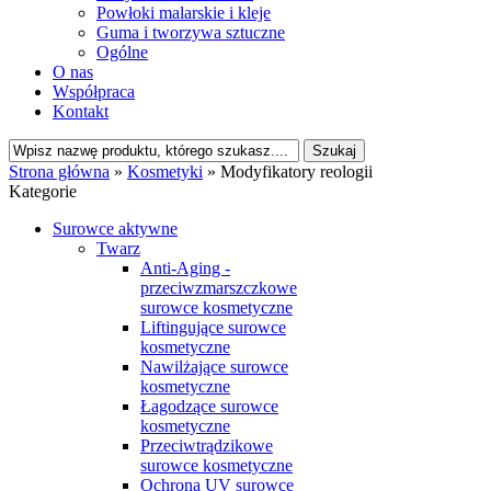
Powłoki malarskie i kleje
Guma i tworzywa sztuczne
Ogólne
O nas
Współpraca
Kontakt
Strona główna
»
Kosmetyki
»
Modyfikatory reologii
Kategorie
Surowce aktywne
Twarz
Anti-Aging -
przeciwzmarszczkowe
surowce kosmetyczne
Liftingujące surowce
kosmetyczne
Nawilżające surowce
kosmetyczne
Łagodzące surowce
kosmetyczne
Przeciwtrądzikowe
surowce kosmetyczne
Ochrona UV surowce