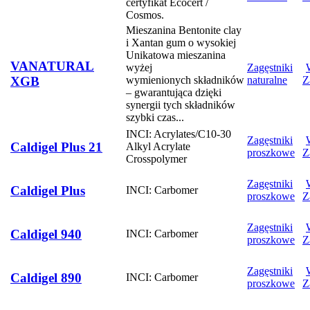
certyfikat Ecocert /
Cosmos.
Mieszanina Bentonite clay
i Xantan gum o wysokiej
Unikatowa mieszanina
VANATURAL
wyżej
Zagęstniki
XGB
wymienionych składników
naturalne
Z
– gwarantująca dzięki
synergii tych składników
szybki czas...
INCI: Acrylates/C10-30
Zagęstniki
Caldigel Plus 21
Alkyl Acrylate
proszkowe
Z
Crosspolymer
Zagęstniki
Caldigel Plus
INCI: Carbomer
proszkowe
Z
Zagęstniki
Caldigel 940
INCI: Carbomer
proszkowe
Z
Zagęstniki
Caldigel 890
INCI: Carbomer
proszkowe
Z