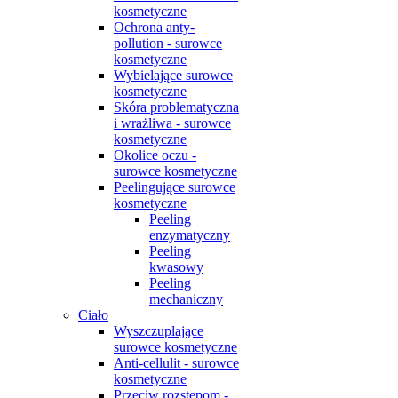
kosmetyczne
Ochrona anty-
pollution - surowce
kosmetyczne
Wybielające surowce
kosmetyczne
Skóra problematyczna
i wrażliwa - surowce
kosmetyczne
Okolice oczu -
surowce kosmetyczne
Peelingujące surowce
kosmetyczne
Peeling
enzymatyczny
Peeling
kwasowy
Peeling
mechaniczny
Ciało
Wyszczuplające
surowce kosmetyczne
Anti-cellulit - surowce
kosmetyczne
Przeciw rozstępom -