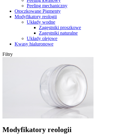
Peeling kwasowy
Peeling mechaniczny
Otoczkowane Pigmenty
Modyfikatory reologii
Układy wodne
Zagęstniki proszkowe
Zagęstniki naturalne
Układy olejowe
Kwasy hialuronowe
Filtry
Modyfikatory reologii