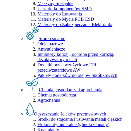
Maszyny Specjalne
Liczarki komponentów SMD
Materiały do Lutowania
Materiały do Mycia PCB ESD
Materiały do Zabezpieczania Elektroniki
Środki smarne
Oleje bazowe
Antyutleniacze
Inhibitory korozji, ochrona przed korozją,
dezaktywatory metali
Dodatki przeciwzużyciowe EPi
przeciwzatarciowe AW
Pakiety dodatków do olejów obróbkowych
Chemia gospodarcza i agrochemia
Chemia gospodarcza
Agrochemia
Oczyszczanie ścieków przemysłowych
Środki do strącania i usuwania metali ciężkich
Flokulanty mineralne (glinokrzemiany)
Koagulanty