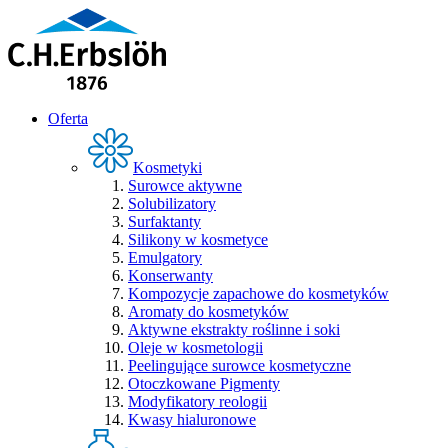
Oferta
Kosmetyki
Surowce aktywne
Solubilizatory
Surfaktanty
Silikony w kosmetyce
Emulgatory
Konserwanty
Kompozycje zapachowe do kosmetyków
Aromaty do kosmetyków
Aktywne ekstrakty roślinne i soki
Oleje w kosmetologii
Peelingujące surowce kosmetyczne
Otoczkowane Pigmenty
Modyfikatory reologii
Kwasy hialuronowe