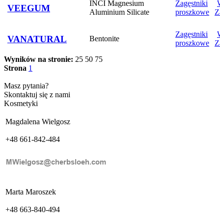
INCI Magnesium
Zagęstniki
VEEGUM
Aluminium Silicate
proszkowe
Z
Zagęstniki
VANATURAL
Bentonite
proszkowe
Z
Wyników na stronie:
25
50
75
Strona
1
Masz pytania?
Skontaktuj się z nami
Kosmetyki
Magdalena Wielgosz
+48 661-842-484
Marta Maroszek
+48 663-840-494