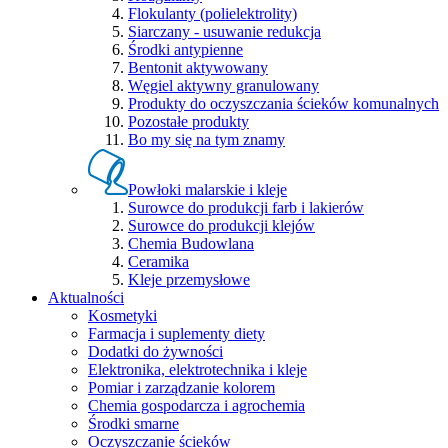
Flokulanty (polielektrolity)
Siarczany - usuwanie redukcja
Środki antypienne
Bentonit aktywowany
Węgiel aktywny granulowany
Produkty do oczyszczania ścieków komunalnych
Pozostałe produkty
Bo my się na tym znamy
Powłoki malarskie i kleje
Surowce do produkcji farb i lakierów
Surowce do produkcji klejów
Chemia Budowlana
Ceramika
Kleje przemysłowe
Aktualności
Kosmetyki
Farmacja i suplementy diety
Dodatki do żywności
Elektronika, elektrotechnika i kleje
Pomiar i zarządzanie kolorem
Chemia gospodarcza i agrochemia
Środki smarne
Oczyszczanie ścieków