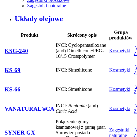
Zagęstniki proszkowe
Zagęstniki naturalne
Układy olejowe
Grupa
Produkt
Skrócony opis
produktów
INCI: Cyclopentasiloxane
KSG-240
(and) Dimethicone/PEG-
Kosmetyki
Z
10/15 Crosspolymer
KS-69
INCI: Simethicone
Kosmetyki
Z
KS-66
INCI: Simethicone
Kosmetyki
Z
INCI:
Bentonite
(and)
VANATURAL®CA
Kosmetyki
Citric Acid
Z
Połączenie gumy
ksantanowej z gumą guar.
Zagęstniki
SYNER GX
Surowiec posiada
naturalne
Z