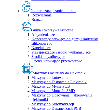
Pomiar i zarządzanie kolorem
Rozwiązania
Branże
Guma i tworzywa sztuczne
Antyutleniacze
Koncentraty barwiące do gumy i kauczuku
silikonowego
Napełniacze
Przyspieszacze i środki wulkanizujące
Środki antyadhezyjne
Środki ułatwiające przetwórstwo
Maszyny i materiały do elektroniki
Maszyny do Lutowania
Maszyny do Testowania Elektroniki
Maszyny do Mycia PCB
Maszyny do Montażu SMD
Maszyny do Dozowania i lakierowania
elektroniki
Maszyny do Automatyzacji
Maszyny do Depanelizacji PCB