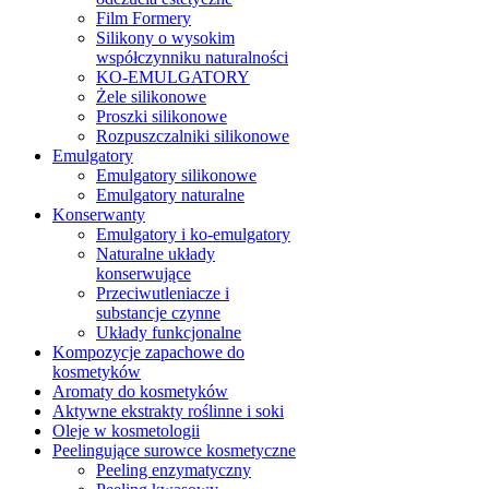
Film Formery
Silikony o wysokim
współczynniku naturalności
KO-EMULGATORY
Żele silikonowe
Proszki silikonowe
Rozpuszczalniki silikonowe
Emulgatory
Emulgatory silikonowe
Emulgatory naturalne
Konserwanty
Emulgatory i ko-emulgatory
Naturalne układy
konserwujące
Przeciwutleniacze i
substancje czynne
Układy funkcjonalne
Kompozycje zapachowe do
kosmetyków
Aromaty do kosmetyków
Aktywne ekstrakty roślinne i soki
Oleje w kosmetologii
Peelingujące surowce kosmetyczne
Peeling enzymatyczny