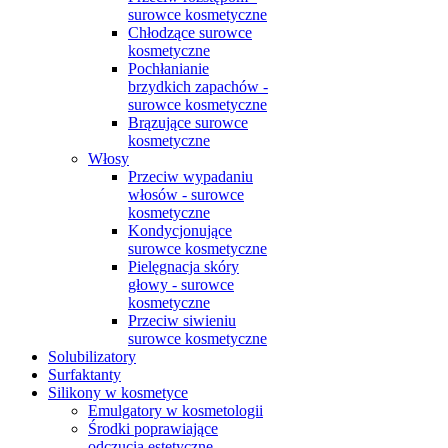
surowce kosmetyczne
Chłodzące surowce
kosmetyczne
Pochłanianie
brzydkich zapachów -
surowce kosmetyczne
Brązujące surowce
kosmetyczne
Włosy
Przeciw wypadaniu
włosów - surowce
kosmetyczne
Kondycjonujące
surowce kosmetyczne
Pielęgnacja skóry
głowy - surowce
kosmetyczne
Przeciw siwieniu
surowce kosmetyczne
Solubilizatory
Surfaktanty
Silikony w kosmetyce
Emulgatory w kosmetologii
Środki poprawiające
odczucia estetyczne