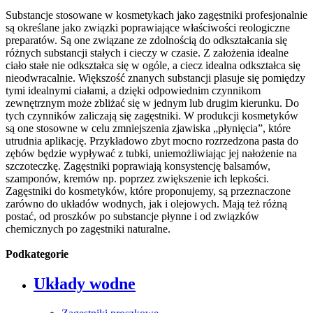
Substancje stosowane w kosmetykach jako zagęstniki profesjonalnie
są określane jako związki poprawiające właściwości reologiczne
preparatów. Są one związane ze zdolnością do odkształcania się
różnych substancji stałych i cieczy w czasie. Z założenia idealne
ciało stałe nie odkształca się w ogóle, a ciecz idealna odkształca się
nieodwracalnie. Większość znanych substancji plasuje się pomiędzy
tymi idealnymi ciałami, a dzięki odpowiednim czynnikom
zewnętrznym może zbliżać się w jednym lub drugim kierunku. Do
tych czynników zaliczają się zagęstniki. W produkcji kosmetyków
są one stosowne w celu zmniejszenia zjawiska „płynięcia”, które
utrudnia aplikację. Przykładowo zbyt mocno rozrzedzona pasta do
zębów będzie wypływać z tubki, uniemożliwiając jej nałożenie na
szczoteczkę. Zagęstniki poprawiają konsystencję balsamów,
szamponów, kremów np. poprzez zwiększenie ich lepkości.
Zagęstniki do kosmetyków, które proponujemy, są przeznaczone
zarówno do układów wodnych, jak i olejowych. Mają też różną
postać, od proszków po substancje płynne i od związków
chemicznych po zagęstniki naturalne.
Podkategorie
Układy wodne