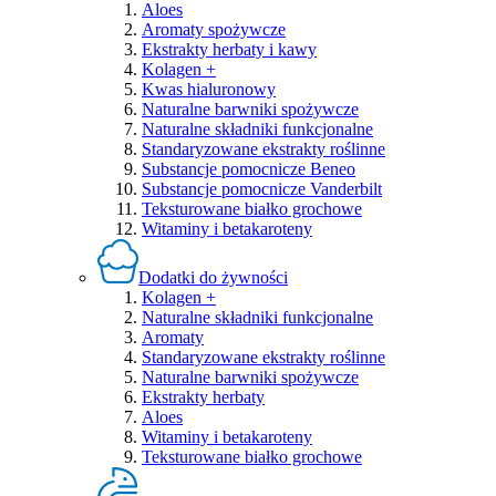
Aloes
Aromaty spożywcze
Ekstrakty herbaty i kawy
Kolagen +
Kwas hialuronowy
Naturalne barwniki spożywcze
Naturalne składniki funkcjonalne
Standaryzowane ekstrakty roślinne
Substancje pomocnicze Beneo
Substancje pomocnicze Vanderbilt
Teksturowane białko grochowe
Witaminy i betakaroteny
Dodatki do żywności
Kolagen +
Naturalne składniki funkcjonalne
Aromaty
Standaryzowane ekstrakty roślinne
Naturalne barwniki spożywcze
Ekstrakty herbaty
Aloes
Witaminy i betakaroteny
Teksturowane białko grochowe