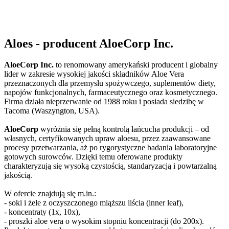
Aloes - producent AloeCorp Inc.
AloeCorp Inc.
to renomowany amerykański producent i globalny
lider w zakresie wysokiej jakości składników Aloe Vera
przeznaczonych dla przemysłu spożywczego, suplementów diety,
napojów funkcjonalnych, farmaceutycznego oraz kosmetycznego.
Firma działa nieprzerwanie od 1988 roku i posiada siedzibę w
Tacoma (Waszyngton, USA).
AloeCorp
wyróżnia się pełną kontrolą łańcucha produkcji – od
własnych, certyfikowanych upraw aloesu, przez zaawansowane
procesy przetwarzania, aż po rygorystyczne badania laboratoryjne
gotowych surowców. Dzięki temu oferowane produkty
charakteryzują się wysoką czystością, standaryzacją i powtarzalną
jakością.
W ofercie znajdują się m.in.:
- soki i żele z oczyszczonego miąższu liścia (inner leaf),
- koncentraty (1x, 10x),
- proszki aloe vera o wysokim stopniu koncentracji (do 200x).