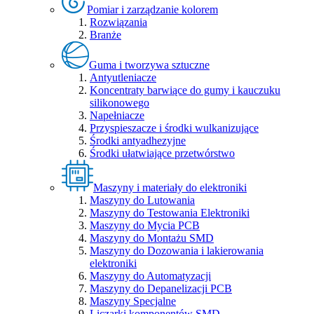
Pomiar i zarządzanie kolorem
Rozwiązania
Branże
Guma i tworzywa sztuczne
Antyutleniacze
Koncentraty barwiące do gumy i kauczuku
silikonowego
Napełniacze
Przyspieszacze i środki wulkanizujące
Środki antyadhezyjne
Środki ułatwiające przetwórstwo
Maszyny i materiały do elektroniki
Maszyny do Lutowania
Maszyny do Testowania Elektroniki
Maszyny do Mycia PCB
Maszyny do Montażu SMD
Maszyny do Dozowania i lakierowania
elektroniki
Maszyny do Automatyzacji
Maszyny do Depanelizacji PCB
Maszyny Specjalne
Liczarki komponentów SMD