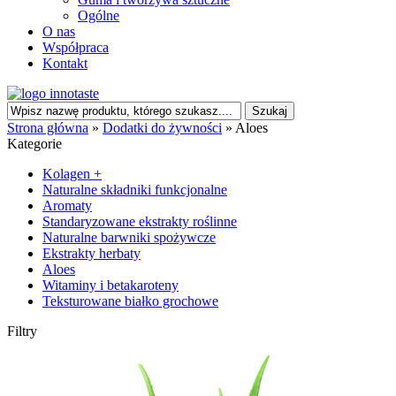
Ogólne
O nas
Współpraca
Kontakt
Strona główna
»
Dodatki do żywności
»
Aloes
Kategorie
Kolagen +
Naturalne składniki funkcjonalne
Aromaty
Standaryzowane ekstrakty roślinne
Naturalne barwniki spożywcze
Ekstrakty herbaty
Aloes
Witaminy i betakaroteny
Teksturowane białko grochowe
Filtry