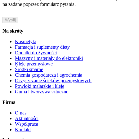
na zadane poprzez formularz pytania.
Na skróty
Kosmetyki
Farmacja i suplementy diety
Dodatki do żywności
Maszyny i materiały do elektroniki
Kleje przemysłowe
Środki smarne
Chemia gospodarcza i agrochemia
Oczyszczanie ścieków przemysłowych
Powłoki malarskie i kleje
Guma i tworzywa sztuczne
Firma
O nas
Aktualności
Współpraca
Kontakt