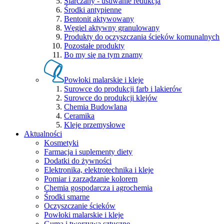
Siarczany - usuwanie redukcja
Środki antypienne
Bentonit aktywowany
Węgiel aktywny granulowany
Produkty do oczyszczania ścieków komunalnych
Pozostałe produkty
Bo my się na tym znamy
Powłoki malarskie i kleje
Surowce do produkcji farb i lakierów
Surowce do produkcji klejów
Chemia Budowlana
Ceramika
Kleje przemysłowe
Aktualności
Kosmetyki
Farmacja i suplementy diety
Dodatki do żywności
Elektronika, elektrotechnika i kleje
Pomiar i zarządzanie kolorem
Chemia gospodarcza i agrochemia
Środki smarne
Oczyszczanie ścieków
Powłoki malarskie i kleje
Guma i tworzywa sztuczne