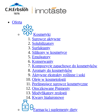
Oferta
Kosmetyki
Surowce aktywne
Solubilizatory
Surfaktanty
Silikony w kosmetyce
Emulgatory
Konserwanty
Kompozycje zapachowe do kosmetyków
Aromaty do kosmetyków
Aktywne ekstrakty roślinne i soki
Oleje w kosmetologii
Peelingujące surowce kosmetyczne
Otoczkowane Pigmenty
Modyfikatory reologii
Kwasy hialuronowe
Farmacja i suplementy diety