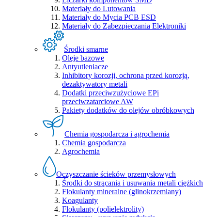
Materiały do Lutowania
Materiały do Mycia PCB ESD
Materiały do Zabezpieczania Elektroniki
Środki smarne
Oleje bazowe
Antyutleniacze
Inhibitory korozji, ochrona przed korozją,
dezaktywatory metali
Dodatki przeciwzużyciowe EPi
przeciwzatarciowe AW
Pakiety dodatków do olejów obróbkowych
Chemia gospodarcza i agrochemia
Chemia gospodarcza
Agrochemia
Oczyszczanie ścieków przemysłowych
Środki do strącania i usuwania metali ciężkich
Flokulanty mineralne (glinokrzemiany)
Koagulanty
Flokulanty (polielektrolity)