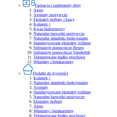
Farmacja i suplementy diety
Aloes
Aromaty spożywcze
Ekstrakty herbaty i kawy
Kolagen +
Kwas hialuronowy
Naturalne barwniki spożywcze
Naturalne składniki funkcjonalne
Standaryzowane ekstrakty roślinne
Substancje pomocnicze Beneo
Substancje pomocnicze Vanderbilt
Teksturowane białko grochowe
Witaminy i betakaroteny
Dodatki do żywności
Kolagen +
Naturalne składniki funkcjonalne
Aromaty
Standaryzowane ekstrakty roślinne
Naturalne barwniki spożywcze
Ekstrakty herbaty
Aloes
Witaminy i betakaroteny
Teksturowane białko grochowe