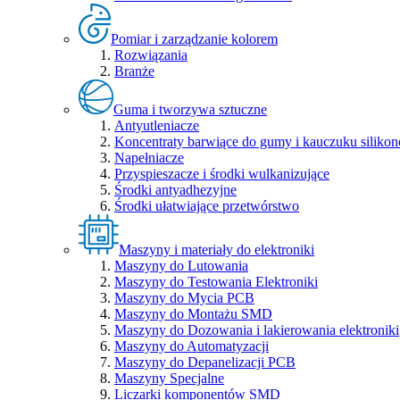
Pomiar i zarządzanie kolorem
Rozwiązania
Branże
Guma i tworzywa sztuczne
Antyutleniacze
Koncentraty barwiące do gumy i kauczuku siliko
Napełniacze
Przyspieszacze i środki wulkanizujące
Środki antyadhezyjne
Środki ułatwiające przetwórstwo
Maszyny i materiały do elektroniki
Maszyny do Lutowania
Maszyny do Testowania Elektroniki
Maszyny do Mycia PCB
Maszyny do Montażu SMD
Maszyny do Dozowania i lakierowania elektroniki
Maszyny do Automatyzacji
Maszyny do Depanelizacji PCB
Maszyny Specjalne
Liczarki komponentów SMD