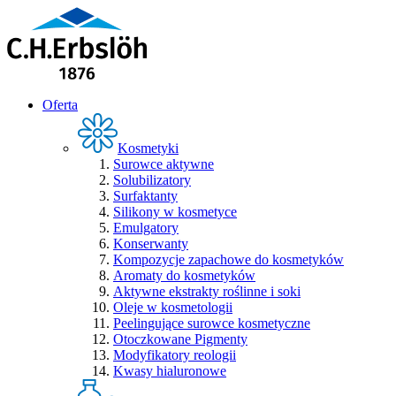
Oferta
Kosmetyki
Surowce aktywne
Solubilizatory
Surfaktanty
Silikony w kosmetyce
Emulgatory
Konserwanty
Kompozycje zapachowe do kosmetyków
Aromaty do kosmetyków
Aktywne ekstrakty roślinne i soki
Oleje w kosmetologii
Peelingujące surowce kosmetyczne
Otoczkowane Pigmenty
Modyfikatory reologii
Kwasy hialuronowe