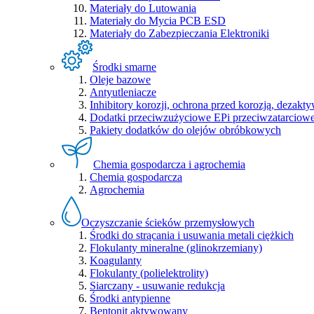
Materiały do Lutowania
Materiały do Mycia PCB ESD
Materiały do Zabezpieczania Elektroniki
Środki smarne
Oleje bazowe
Antyutleniacze
Inhibitory korozji, ochrona przed korozją, dezakty
Dodatki przeciwzużyciowe EPi przeciwzatarcio
Pakiety dodatków do olejów obróbkowych
Chemia gospodarcza i agrochemia
Chemia gospodarcza
Agrochemia
Oczyszczanie ścieków przemysłowych
Środki do strącania i usuwania metali ciężkich
Flokulanty mineralne (glinokrzemiany)
Koagulanty
Flokulanty (polielektrolity)
Siarczany - usuwanie redukcja
Środki antypienne
Bentonit aktywowany