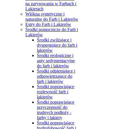
na zarysowania w Farbach i
Lakierach
Włókna syntetyczne i
naturalne do Farb i Lakierów
Estry do Farb i Lakierów
Środki pomocnicze do Farb i
Lakierów
Środki zwilżające i
dyspergujące do farb i
lakierów
Środki reologiczne i
anty sedymentacyjne
do farb i lakierów
Środki odpieniające i
odpowietrzające do
farb i lakierów
Środki poprawiające
rozlewność farb i
lakierów
Środki poprawiające
przyczepność do
trudnych podłoży -
farby i lakiery
Środki poprawiające
hydrofobowość farb i