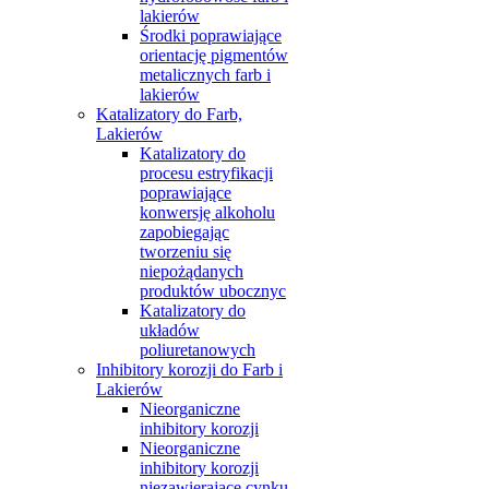
lakierów
Środki poprawiające
orientację pigmentów
metalicznych farb i
lakierów
Katalizatory do Farb,
Lakierów
Katalizatory do
procesu estryfikacji
poprawiające
konwersję alkoholu
zapobiegając
tworzeniu się
niepożądanych
produktów ubocznyc
Katalizatory do
układów
poliuretanowych
Inhibitory korozji do Farb i
Lakierów
Nieorganiczne
inhibitory korozji
Nieorganiczne
inhibitory korozji
niezawierające cynku