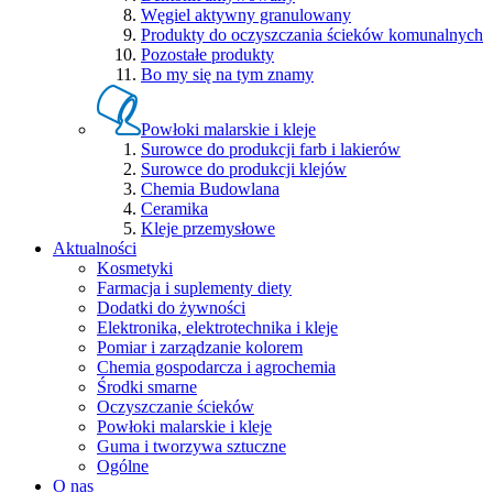
Węgiel aktywny granulowany
Produkty do oczyszczania ścieków komunalnych
Pozostałe produkty
Bo my się na tym znamy
Powłoki malarskie i kleje
Surowce do produkcji farb i lakierów
Surowce do produkcji klejów
Chemia Budowlana
Ceramika
Kleje przemysłowe
Aktualności
Kosmetyki
Farmacja i suplementy diety
Dodatki do żywności
Elektronika, elektrotechnika i kleje
Pomiar i zarządzanie kolorem
Chemia gospodarcza i agrochemia
Środki smarne
Oczyszczanie ścieków
Powłoki malarskie i kleje
Guma i tworzywa sztuczne
Ogólne
O nas