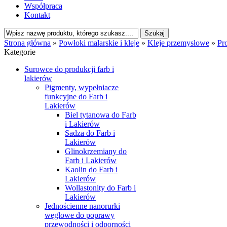
Współpraca
Kontakt
Strona główna
»
Powłoki malarskie i kleje
»
Kleje przemysłowe
»
Pr
Kategorie
Surowce do produkcji farb i
lakierów
Pigmenty, wypełniacze
funkcyjne do Farb i
Lakierów
Biel tytanowa do Farb
i Lakierów
Sadza do Farb i
Lakierów
Glinokrzemiany do
Farb i Lakierów
Kaolin do Farb i
Lakierów
Wollastonity do Farb i
Lakierów
Jednościenne nanorurki
węglowe do poprawy
przewodności i odporności