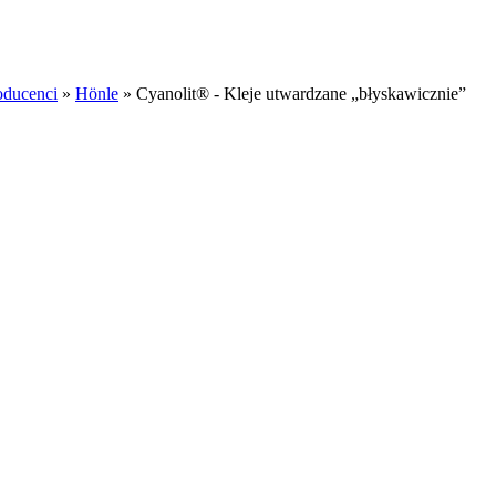
oducenci
»
Hönle
»
Cyanolit® - Kleje utwardzane „błyskawicznie”