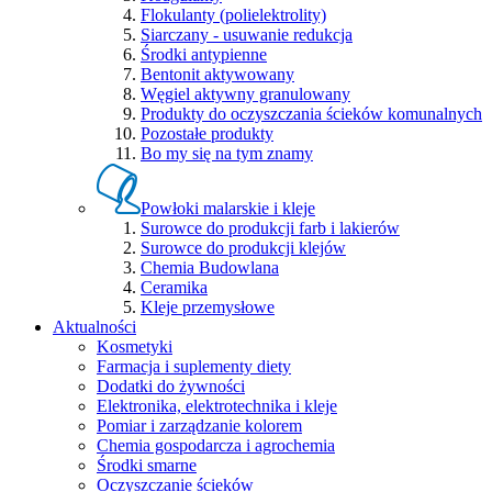
Flokulanty (polielektrolity)
Siarczany - usuwanie redukcja
Środki antypienne
Bentonit aktywowany
Węgiel aktywny granulowany
Produkty do oczyszczania ścieków komunalnych
Pozostałe produkty
Bo my się na tym znamy
Powłoki malarskie i kleje
Surowce do produkcji farb i lakierów
Surowce do produkcji klejów
Chemia Budowlana
Ceramika
Kleje przemysłowe
Aktualności
Kosmetyki
Farmacja i suplementy diety
Dodatki do żywności
Elektronika, elektrotechnika i kleje
Pomiar i zarządzanie kolorem
Chemia gospodarcza i agrochemia
Środki smarne
Oczyszczanie ścieków