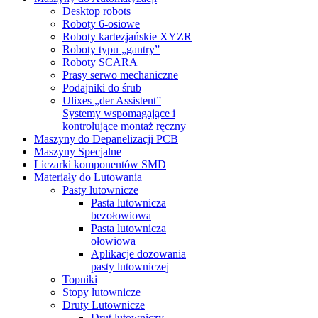
Desktop robots
Roboty 6-osiowe
Roboty kartezjańskie XYZR
Roboty typu „gantry”
Roboty SCARA
Prasy serwo mechaniczne
Podajniki do śrub
Ulixes „der Assistent”
Systemy wspomagające i
kontrolujące montaż ręczny
Maszyny do Depanelizacji PCB
Maszyny Specjalne
Liczarki komponentów SMD
Materiały do Lutowania
Pasty lutownicze
Pasta lutownicza
bezołowiowa
Pasta lutownicza
ołowiowa
Aplikacje dozowania
pasty lutowniczej
Topniki
Stopy lutownicze
Druty Lutownicze
Drut lutowniczy