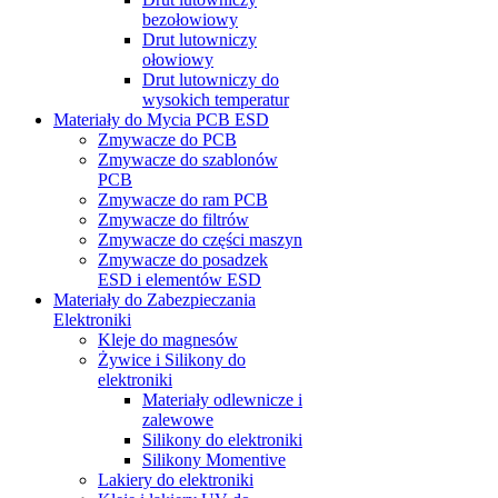
bezołowiowy
Drut lutowniczy
ołowiowy
Drut lutowniczy do
wysokich temperatur
Materiały do Mycia PCB ESD
Zmywacze do PCB
Zmywacze do szablonów
PCB
Zmywacze do ram PCB
Zmywacze do filtrów
Zmywacze do części maszyn
Zmywacze do posadzek
ESD i elementów ESD
Materiały do Zabezpieczania
Elektroniki
Kleje do magnesów
Żywice i Silikony do
elektroniki
Materiały odlewnicze i
zalewowe
Silikony do elektroniki
Silikony Momentive
Lakiery do elektroniki