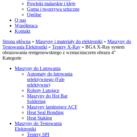
Powłoki malarskie i kleje
Guma i tworzywa sztuczne
Ogólne
O nas
Współpraca
Kontakt
Strona główna
»
Maszyny i materiały do elektroniki
»
Maszyny do
Testowania Elektroniki
»
Testery X-Ray
»
BGA X-Ray system
obrazowania rentgenowskiego z wzmacniaczem obrazu 4"
Kategorie
Maszyny do Lutowania
Automaty do lutowania
selektywnego (Fale
selektywne)
Roboty Lutujące
Maszyny do Hot Bar
Soldering
Maszyny laminujące ACF
Heat Seal Bonding
Heat Staking
Maszyny do Testowania
Elektroniki
Testery SPI