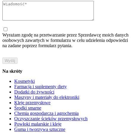
Wyrażam zgodę na przetwarzanie przez Sprzedawcę moich danych
osobowych zawartych w formularzu w celu udzielenia odpowiedzi
na zadane poprzez formularz pytania.
Na skróty
Kosmetyki
Farmacja i suplementy diety
Dodatki do żywności
Maszyny i materiały do elektroniki
Kleje przemysłowe
Środki smarne
Chemia gospodarcza i agrochemia
Oczyszczanie ścieków przemysłowych
Powłoki malarskie i kleje
Guma i tworzywa sztuczne