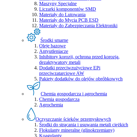
Maszyny Specjalne
Liczarki komponentów SMD
Materiały do Lutowania
Materiały do Mycia PCB ESD
Materiały do Zabezpieczania Elektroniki
Środki smarne
Oleje bazowe
Antyutleniacze
Inhibitory korozji, ochrona przed korozją,
dezaktywatory metali
Dodatki przeciwzużyciowe EPi
przeciwzatarciowe AW
Pakiety dodatków do olejów obróbkowych
Chemia gospodarcza i agrochemia
Chemia gospodarcza
Agrochemia
Oczyszczanie ścieków przemysłowych
Środki do strącania i usuwania metali ciężkich
Flokulanty mineralne (glinokrzemiany)
Koagulanty