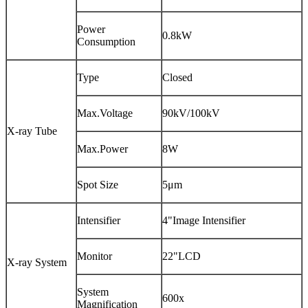
Power
0.8kW
Consumption
Type
Closed
Max.Voltage
90kV/100kV
X-ray Tube
Max.Power
8W
Spot Size
5μm
Intensifier
4"Image Intensifier
Monitor
22"LCD
X-ray System
System
600x
Magnification