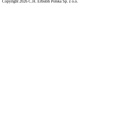
Copyright 2026 C.H. Erbslöh Polska Sp. z o.o.