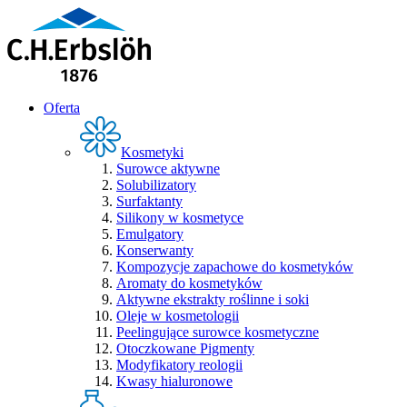
Oferta
Kosmetyki
Surowce aktywne
Solubilizatory
Surfaktanty
Silikony w kosmetyce
Emulgatory
Konserwanty
Kompozycje zapachowe do kosmetyków
Aromaty do kosmetyków
Aktywne ekstrakty roślinne i soki
Oleje w kosmetologii
Peelingujące surowce kosmetyczne
Otoczkowane Pigmenty
Modyfikatory reologii
Kwasy hialuronowe