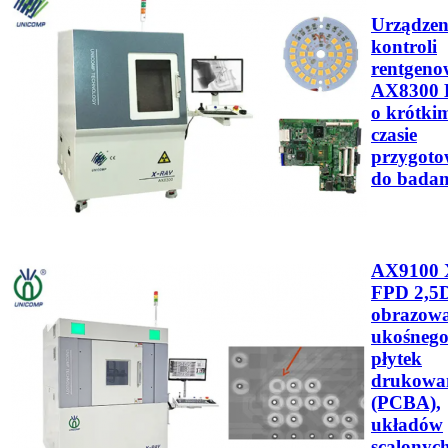
Urządzen
kontroli
rentgeno
AX8300
o krótki
czasie
przygoto
do badan
AX9100 
FPD 2,5
obrazow
ukośneg
płytek
drukowa
(PCBA),
układów
scalonych