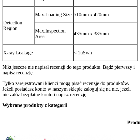
Max.Loading Size
510mm x 420mm
Detection
Region
Max.Inspection
435mm x 385mm
Area
X-ray Leakage
< 1uSv/h
Nikt jeszcze nie napisał recenzji do tego produktu. Bądź pierwszy i
napisz recenzję.
Tylko zarejestrowani klienci mogą pisać recenzje do produktów.
Jeżeli posiadasz konto w naszym sklepie zaloguj się na nie, jeżeli
nie załóż bezpłatne konto i napisz recenzję.
Wybrane produkty z kategorii
Produ