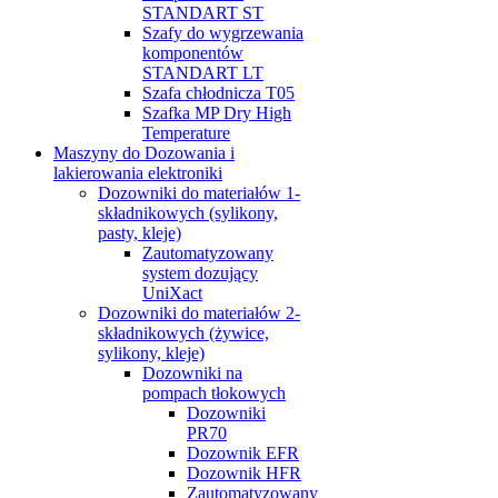
STANDART ST
Szafy do wygrzewania
komponentów
STANDART LT
Szafa chłodnicza T05
Szafka MP Dry High
Temperature
Maszyny do Dozowania i
lakierowania elektroniki
Dozowniki do materiałów 1-
składnikowych (sylikony,
pasty, kleje)
Zautomatyzowany
system dozujący
UniXact
Dozowniki do materiałów 2-
składnikowych (żywice,
sylikony, kleje)
Dozowniki na
pompach tłokowych
Dozowniki
PR70
Dozownik EFR
Dozownik HFR
Zautomatyzowany