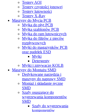
Testery AOI
Testery czystości jonowej
Testery lutowności
Testery X-Ray
Maszyny do Mycia PCB
Myjka do płyt PCB
Myjka szablonów PCB
Myjka do ram lutowniczych
Myjka do filtrów z pieców
rozpływowych
Myjki do magazynków PCB
oraz pudełek ESD
Myjki
Detergenty
Myjki i zmywacze KOLB
Maszyny do Montażu SMD
Dedykowane narzędzia i
maszyny do naprawy SMD
Montaż i składanie ręczne
SMD
Szafy osuszające do
wygrzewania komponentów
SMD
Szafy do wygrzewania
komponentów