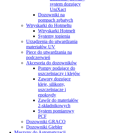
system dozujący
UniXact
Dozowniki na
pompach zębatych
Wtryskarki do Hotmeltu
Wtryskarki Hotmelt
Systemy topienia
Urządzenia do utwardzania
materiałów UV
Piece do utwardzania na
podczerwień
Akcesoria do dozowników
Pompy podające do
uszczelniaczy i klejów
Zawory dozujące
kleje, silikony,
uszczelniacze i
epoksydy
Zawór do materiałów
2-składnikowych
System pomiarowy
PCF
Dozowniki GRACO
Dozowniki Giebler
Maszyny do Automatyzacji