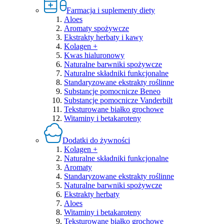
Farmacja i suplementy diety
Aloes
Aromaty spożywcze
Ekstrakty herbaty i kawy
Kolagen +
Kwas hialuronowy
Naturalne barwniki spożywcze
Naturalne składniki funkcjonalne
Standaryzowane ekstrakty roślinne
Substancje pomocnicze Beneo
Substancje pomocnicze Vanderbilt
Teksturowane białko grochowe
Witaminy i betakaroteny
Dodatki do żywności
Kolagen +
Naturalne składniki funkcjonalne
Aromaty
Standaryzowane ekstrakty roślinne
Naturalne barwniki spożywcze
Ekstrakty herbaty
Aloes
Witaminy i betakaroteny
Teksturowane białko grochowe