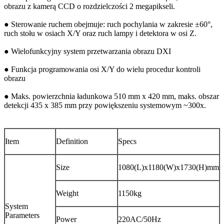
obrazu z kamerą CCD o rozdzielczości 2 megapikseli.
● Sterowanie ruchem obejmuje: ruch pochylania w zakresie ±60°,
ruch stołu w osiach X/Y oraz ruch lampy i detektora w osi Z.
● Wielofunkcyjny system przetwarzania obrazu DXI
● Funkcja programowania osi X/Y do wielu procedur kontroli
obrazu
● Maks. powierzchnia ładunkowa 510 mm x 420 mm, maks. obszar
detekcji 435 x 385 mm przy powiększeniu systemowym ~300x.
Item
Definition
Specs
Size
1080(L)x1180(W)x1730(H)mm
Weight
1150kg
System
Parameters
Power
220AC/50Hz