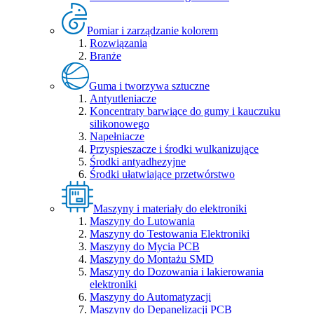
Pomiar i zarządzanie kolorem
Rozwiązania
Branże
Guma i tworzywa sztuczne
Antyutleniacze
Koncentraty barwiące do gumy i kauczuku
silikonowego
Napełniacze
Przyspieszacze i środki wulkanizujące
Środki antyadhezyjne
Środki ułatwiające przetwórstwo
Maszyny i materiały do elektroniki
Maszyny do Lutowania
Maszyny do Testowania Elektroniki
Maszyny do Mycia PCB
Maszyny do Montażu SMD
Maszyny do Dozowania i lakierowania
elektroniki
Maszyny do Automatyzacji
Maszyny do Depanelizacji PCB