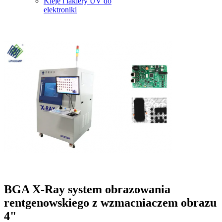
Kleje i lakiery UV do
elektroniki
BGA X-Ray system obrazowania
rentgenowskiego z wzmacniaczem obrazu
4"