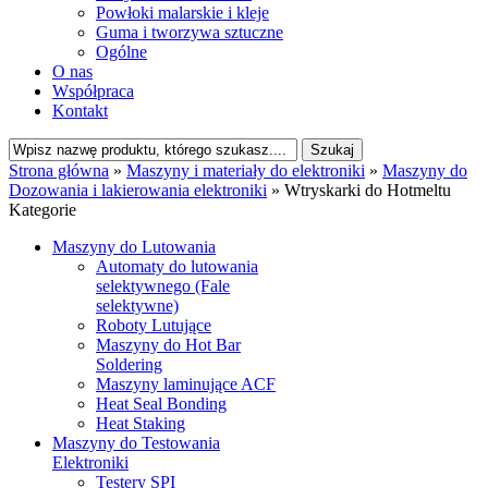
Powłoki malarskie i kleje
Guma i tworzywa sztuczne
Ogólne
O nas
Współpraca
Kontakt
Strona główna
»
Maszyny i materiały do elektroniki
»
Maszyny do
Dozowania i lakierowania elektroniki
»
Wtryskarki do Hotmeltu
Kategorie
Maszyny do Lutowania
Automaty do lutowania
selektywnego (Fale
selektywne)
Roboty Lutujące
Maszyny do Hot Bar
Soldering
Maszyny laminujące ACF
Heat Seal Bonding
Heat Staking
Maszyny do Testowania
Elektroniki
Testery SPI