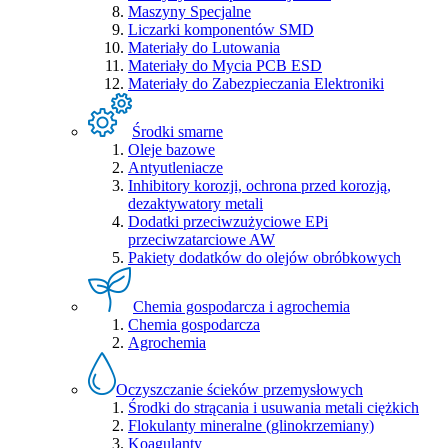
Maszyny Specjalne
Liczarki komponentów SMD
Materiały do Lutowania
Materiały do Mycia PCB ESD
Materiały do Zabezpieczania Elektroniki
Środki smarne
Oleje bazowe
Antyutleniacze
Inhibitory korozji, ochrona przed korozją,
dezaktywatory metali
Dodatki przeciwzużyciowe EPi
przeciwzatarciowe AW
Pakiety dodatków do olejów obróbkowych
Chemia gospodarcza i agrochemia
Chemia gospodarcza
Agrochemia
Oczyszczanie ścieków przemysłowych
Środki do strącania i usuwania metali ciężkich
Flokulanty mineralne (glinokrzemiany)
Koagulanty