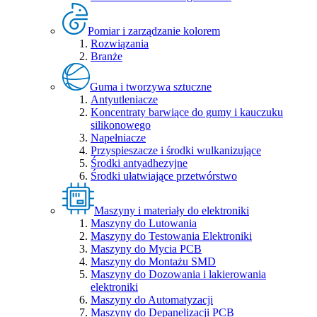
Pomiar i zarządzanie kolorem
Rozwiązania
Branże
Guma i tworzywa sztuczne
Antyutleniacze
Koncentraty barwiące do gumy i kauczuku
silikonowego
Napełniacze
Przyspieszacze i środki wulkanizujące
Środki antyadhezyjne
Środki ułatwiające przetwórstwo
Maszyny i materiały do elektroniki
Maszyny do Lutowania
Maszyny do Testowania Elektroniki
Maszyny do Mycia PCB
Maszyny do Montażu SMD
Maszyny do Dozowania i lakierowania
elektroniki
Maszyny do Automatyzacji
Maszyny do Depanelizacji PCB