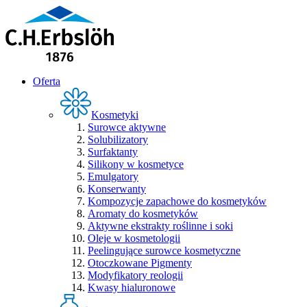
Oferta
Kosmetyki
Surowce aktywne
Solubilizatory
Surfaktanty
Silikony w kosmetyce
Emulgatory
Konserwanty
Kompozycje zapachowe do kosmetyków
Aromaty do kosmetyków
Aktywne ekstrakty roślinne i soki
Oleje w kosmetologii
Peelingujące surowce kosmetyczne
Otoczkowane Pigmenty
Modyfikatory reologii
Kwasy hialuronowe