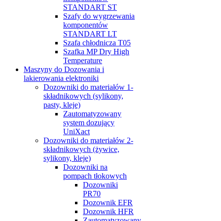
STANDART ST
Szafy do wygrzewania
komponentów
STANDART LT
Szafa chłodnicza T05
Szafka MP Dry High
Temperature
Maszyny do Dozowania i
lakierowania elektroniki
Dozowniki do materiałów 1-
składnikowych (sylikony,
pasty, kleje)
Zautomatyzowany
system dozujący
UniXact
Dozowniki do materiałów 2-
składnikowych (żywice,
sylikony, kleje)
Dozowniki na
pompach tłokowych
Dozowniki
PR70
Dozownik EFR
Dozownik HFR
Zautomatyzowany