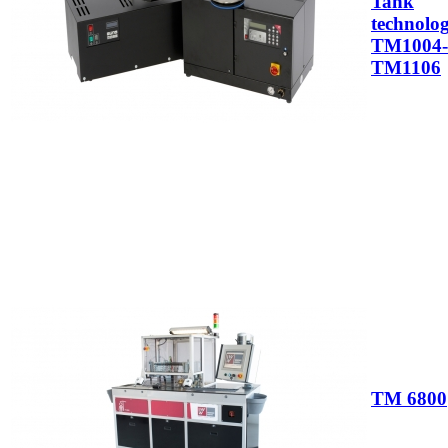
Tank
technolo
TM1004-
TM1106
TM 6800