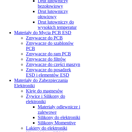
Drut lutowniczy
bezołowiowy
Drut lutowniczy
ołowiowy
Drut lutowniczy do
wysokich temperatur
Materiały do Mycia PCB ESD
Zmywacze do PCB
Zmywacze do szablonów
PCB
Zmywacze do ram PCB
Zmywacze do filtrów
Zmywacze do części maszyn
Zmywacze do posadzek
ESD i elementów ESD
Materiały do Zabezpieczania
Elektroniki
Kleje do magnesów
Żywice i Silikony do
elektroniki
Materiały odlewnicze i
zalewowe
Silikony do elektroniki
Silikony Momentive
Lakiery do elektroniki