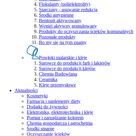
Flokulanty (polielektrolity)
Siarczany - usuwanie redukcja
Środki antypienne
Bentonit aktywowany
Węgiel aktywny granulowany
Produkty do oczyszczania ścieków komunalnych
Pozostałe produkty
Bo my się na tym znamy
Powłoki malarskie i kleje
Surowce do produkcji farb i lakierów
Surowce do produkcji klejów
Chemia Budowlana
Ceramika
Kleje przemysłowe
Aktualności
Kosmetyki
Farmacja i suplementy diety
Dodatki do żywności
Elektronika, elektrotechnika i kleje
Pomiar i zarządzanie kolorem
Chemia gospodarcza i agrochemia
Środki smarne
Oczyszczanie ścieków