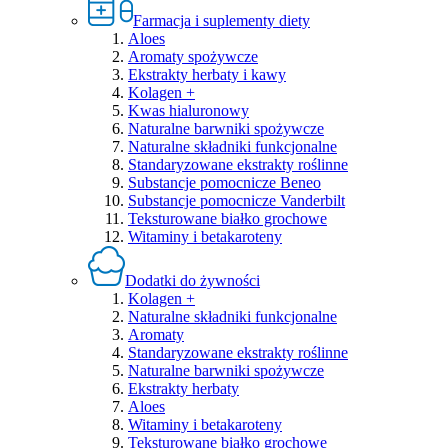
Farmacja i suplementy diety
Aloes
Aromaty spożywcze
Ekstrakty herbaty i kawy
Kolagen +
Kwas hialuronowy
Naturalne barwniki spożywcze
Naturalne składniki funkcjonalne
Standaryzowane ekstrakty roślinne
Substancje pomocnicze Beneo
Substancje pomocnicze Vanderbilt
Teksturowane białko grochowe
Witaminy i betakaroteny
Dodatki do żywności
Kolagen +
Naturalne składniki funkcjonalne
Aromaty
Standaryzowane ekstrakty roślinne
Naturalne barwniki spożywcze
Ekstrakty herbaty
Aloes
Witaminy i betakaroteny
Teksturowane białko grochowe