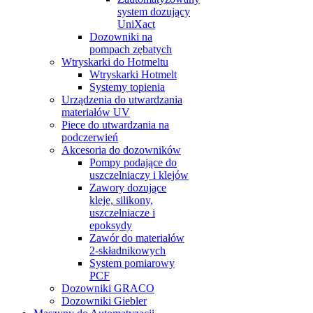
system dozujący
UniXact
Dozowniki na
pompach zębatych
Wtryskarki do Hotmeltu
Wtryskarki Hotmelt
Systemy topienia
Urządzenia do utwardzania
materiałów UV
Piece do utwardzania na
podczerwień
Akcesoria do dozowników
Pompy podające do
uszczelniaczy i klejów
Zawory dozujące
kleje, silikony,
uszczelniacze i
epoksydy
Zawór do materiałów
2-składnikowych
System pomiarowy
PCF
Dozowniki GRACO
Dozowniki Giebler