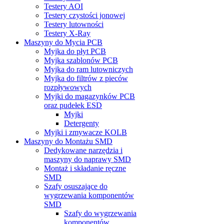
Testery AOI
Testery czystości jonowej
Testery lutowności
Testery X-Ray
Maszyny do Mycia PCB
Myjka do płyt PCB
Myjka szablonów PCB
Myjka do ram lutowniczych
Myjka do filtrów z pieców
rozpływowych
Myjki do magazynków PCB
oraz pudełek ESD
Myjki
Detergenty
Myjki i zmywacze KOLB
Maszyny do Montażu SMD
Dedykowane narzędzia i
maszyny do naprawy SMD
Montaż i składanie ręczne
SMD
Szafy osuszające do
wygrzewania komponentów
SMD
Szafy do wygrzewania
komponentów