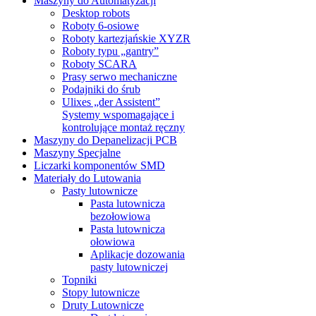
Maszyny do Automatyzacji
Desktop robots
Roboty 6-osiowe
Roboty kartezjańskie XYZR
Roboty typu „gantry”
Roboty SCARA
Prasy serwo mechaniczne
Podajniki do śrub
Ulixes „der Assistent”
Systemy wspomagające i
kontrolujące montaż ręczny
Maszyny do Depanelizacji PCB
Maszyny Specjalne
Liczarki komponentów SMD
Materiały do Lutowania
Pasty lutownicze
Pasta lutownicza
bezołowiowa
Pasta lutownicza
ołowiowa
Aplikacje dozowania
pasty lutowniczej
Topniki
Stopy lutownicze
Druty Lutownicze