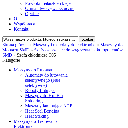
Powłoki malarskie i kleje
Guma i tworzywa sztuczne
Ogólne
O nas
Współpraca
Kontakt
Strona główna
»
Maszyny i materiały do elektroniki
»
Maszyny do
Montażu SMD
»
Szafy osuszające do wygrzewania komponentów
SMD
»
Szafa chłodnicza T05
Kategorie
Maszyny do Lutowania
Automaty do lutowania
selektywnego (Fale
selektywne)
Roboty Lutujące
Maszyny do Hot Bar
Soldering
Maszyny laminujące ACF
Heat Seal Bonding
Heat Staking
Maszyny do Testowania
Elektroniki