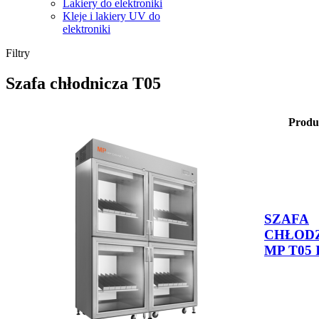
Lakiery do elektroniki
Kleje i lakiery UV do
elektroniki
Filtry
Szafa chłodnicza T05
Produ
SZAFA
CHŁOD
MP T05 