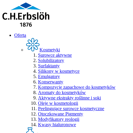
Oferta
Kosmetyki
Surowce aktywne
Solubilizatory
Surfaktanty
Silikony w kosmetyce
Emulgatory
Konserwanty
Kompozycje zapachowe do kosmetyków
Aromaty do kosmetyków
Aktywne ekstrakty roślinne i soki
Oleje w kosmetologii
Peelingujące surowce kosmetyczne
Otoczkowane Pigmenty
Modyfikatory reologii
Kwasy hialuronowe