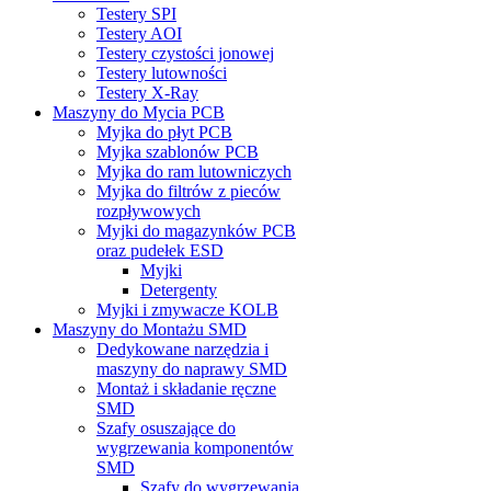
Testery SPI
Testery AOI
Testery czystości jonowej
Testery lutowności
Testery X-Ray
Maszyny do Mycia PCB
Myjka do płyt PCB
Myjka szablonów PCB
Myjka do ram lutowniczych
Myjka do filtrów z pieców
rozpływowych
Myjki do magazynków PCB
oraz pudełek ESD
Myjki
Detergenty
Myjki i zmywacze KOLB
Maszyny do Montażu SMD
Dedykowane narzędzia i
maszyny do naprawy SMD
Montaż i składanie ręczne
SMD
Szafy osuszające do
wygrzewania komponentów
SMD
Szafy do wygrzewania