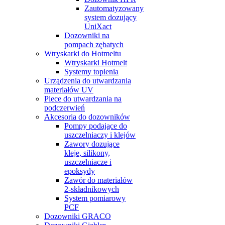
Zautomatyzowany
system dozujący
UniXact
Dozowniki na
pompach zębatych
Wtryskarki do Hotmeltu
Wtryskarki Hotmelt
Systemy topienia
Urządzenia do utwardzania
materiałów UV
Piece do utwardzania na
podczerwień
Akcesoria do dozowników
Pompy podające do
uszczelniaczy i klejów
Zawory dozujące
kleje, silikony,
uszczelniacze i
epoksydy
Zawór do materiałów
2-składnikowych
System pomiarowy
PCF
Dozowniki GRACO