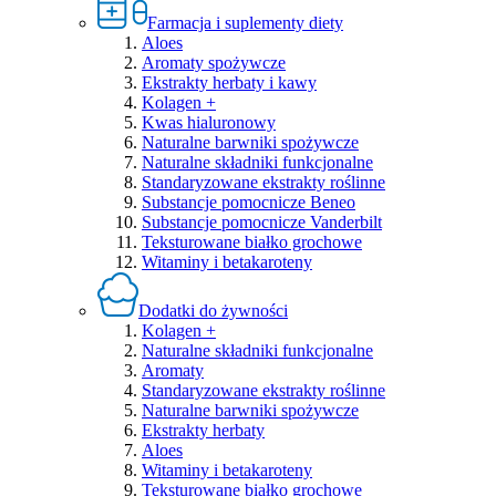
Farmacja i suplementy diety
Aloes
Aromaty spożywcze
Ekstrakty herbaty i kawy
Kolagen +
Kwas hialuronowy
Naturalne barwniki spożywcze
Naturalne składniki funkcjonalne
Standaryzowane ekstrakty roślinne
Substancje pomocnicze Beneo
Substancje pomocnicze Vanderbilt
Teksturowane białko grochowe
Witaminy i betakaroteny
Dodatki do żywności
Kolagen +
Naturalne składniki funkcjonalne
Aromaty
Standaryzowane ekstrakty roślinne
Naturalne barwniki spożywcze
Ekstrakty herbaty
Aloes
Witaminy i betakaroteny
Teksturowane białko grochowe