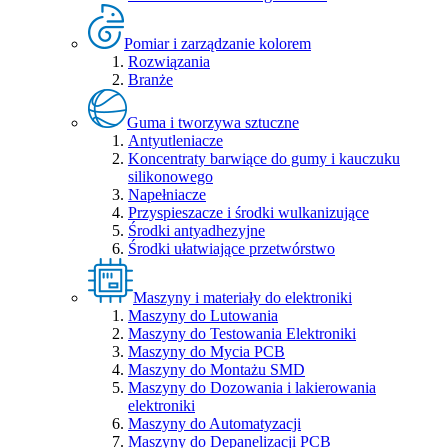
Pomiar i zarządzanie kolorem
Rozwiązania
Branże
Guma i tworzywa sztuczne
Antyutleniacze
Koncentraty barwiące do gumy i kauczuku
silikonowego
Napełniacze
Przyspieszacze i środki wulkanizujące
Środki antyadhezyjne
Środki ułatwiające przetwórstwo
Maszyny i materiały do elektroniki
Maszyny do Lutowania
Maszyny do Testowania Elektroniki
Maszyny do Mycia PCB
Maszyny do Montażu SMD
Maszyny do Dozowania i lakierowania
elektroniki
Maszyny do Automatyzacji
Maszyny do Depanelizacji PCB