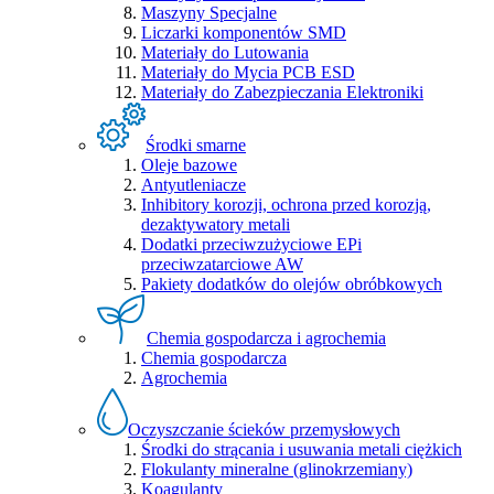
Maszyny Specjalne
Liczarki komponentów SMD
Materiały do Lutowania
Materiały do Mycia PCB ESD
Materiały do Zabezpieczania Elektroniki
Środki smarne
Oleje bazowe
Antyutleniacze
Inhibitory korozji, ochrona przed korozją,
dezaktywatory metali
Dodatki przeciwzużyciowe EPi
przeciwzatarciowe AW
Pakiety dodatków do olejów obróbkowych
Chemia gospodarcza i agrochemia
Chemia gospodarcza
Agrochemia
Oczyszczanie ścieków przemysłowych
Środki do strącania i usuwania metali ciężkich
Flokulanty mineralne (glinokrzemiany)
Koagulanty