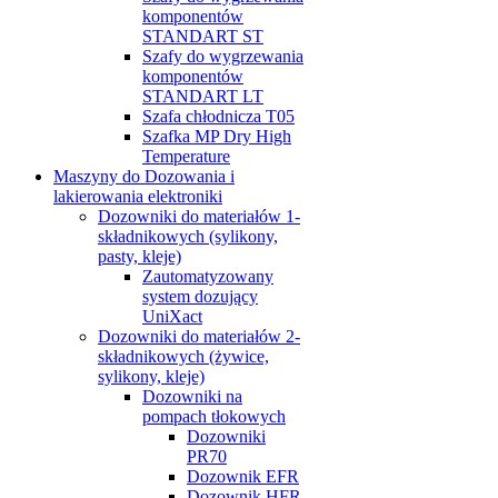
komponentów
STANDART ST
Szafy do wygrzewania
komponentów
STANDART LT
Szafa chłodnicza T05
Szafka MP Dry High
Temperature
Maszyny do Dozowania i
lakierowania elektroniki
Dozowniki do materiałów 1-
składnikowych (sylikony,
pasty, kleje)
Zautomatyzowany
system dozujący
UniXact
Dozowniki do materiałów 2-
składnikowych (żywice,
sylikony, kleje)
Dozowniki na
pompach tłokowych
Dozowniki
PR70
Dozownik EFR
Dozownik HFR