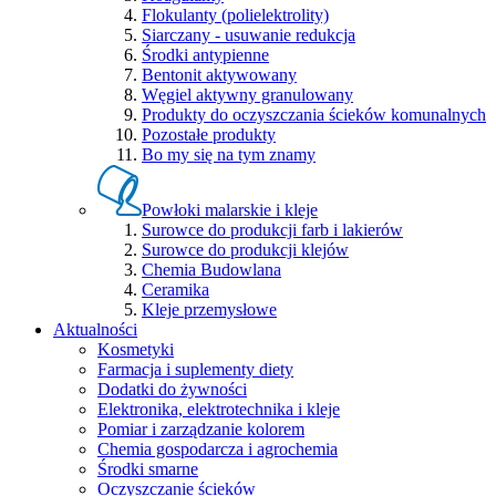
Flokulanty (polielektrolity)
Siarczany - usuwanie redukcja
Środki antypienne
Bentonit aktywowany
Węgiel aktywny granulowany
Produkty do oczyszczania ścieków komunalnych
Pozostałe produkty
Bo my się na tym znamy
Powłoki malarskie i kleje
Surowce do produkcji farb i lakierów
Surowce do produkcji klejów
Chemia Budowlana
Ceramika
Kleje przemysłowe
Aktualności
Kosmetyki
Farmacja i suplementy diety
Dodatki do żywności
Elektronika, elektrotechnika i kleje
Pomiar i zarządzanie kolorem
Chemia gospodarcza i agrochemia
Środki smarne
Oczyszczanie ścieków