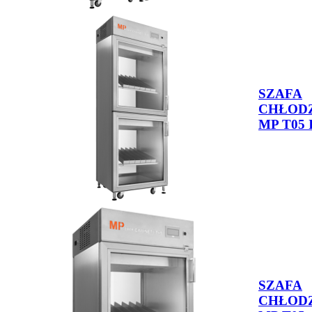
SZAFA
CHŁOD
MP T05 I
SZAFA
CHŁOD