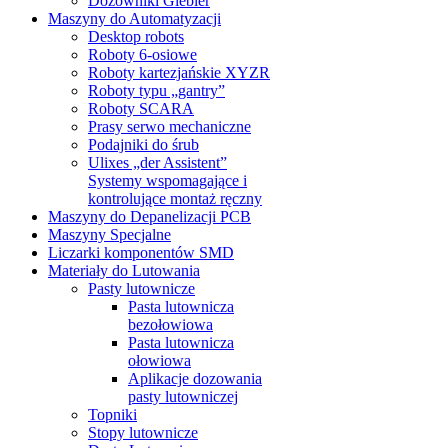
Dozowniki Giebler
Maszyny do Automatyzacji
Desktop robots
Roboty 6-osiowe
Roboty kartezjańskie XYZR
Roboty typu „gantry”
Roboty SCARA
Prasy serwo mechaniczne
Podajniki do śrub
Ulixes „der Assistent”
Systemy wspomagające i
kontrolujące montaż ręczny
Maszyny do Depanelizacji PCB
Maszyny Specjalne
Liczarki komponentów SMD
Materiały do Lutowania
Pasty lutownicze
Pasta lutownicza
bezołowiowa
Pasta lutownicza
ołowiowa
Aplikacje dozowania
pasty lutowniczej
Topniki
Stopy lutownicze