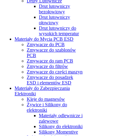
Druty Lutownicze
Drut lutowniczy
bezołowiowy
Drut lutowniczy
ołowiowy
Drut lutowniczy do
wysokich temperatur
Materiały do Mycia PCB ESD
Zmywacze do PCB
Zmywacze do szablonów
PCB
Zmywacze do ram PCB
Zmywacze do filtrów
Zmywacze do części maszyn
Zmywacze do posadzek
ESD i elementów ESD
Materiały do Zabezpieczania
Elektroniki
Kleje do magnesów
Żywice i Silikony do
elektroniki
Materiały odlewnicze i
zalewowe
Silikony do elektroniki
Silikony Momentive