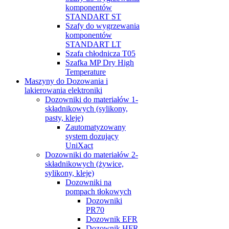
komponentów
STANDART ST
Szafy do wygrzewania
komponentów
STANDART LT
Szafa chłodnicza T05
Szafka MP Dry High
Temperature
Maszyny do Dozowania i
lakierowania elektroniki
Dozowniki do materiałów 1-
składnikowych (sylikony,
pasty, kleje)
Zautomatyzowany
system dozujący
UniXact
Dozowniki do materiałów 2-
składnikowych (żywice,
sylikony, kleje)
Dozowniki na
pompach tłokowych
Dozowniki
PR70
Dozownik EFR
Dozownik HFR