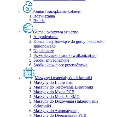
Pomiar i zarządzanie kolorem
Rozwiązania
Branże
Guma i tworzywa sztuczne
Antyutleniacze
Koncentraty barwiące do gumy i kauczuku
silikonowego
Napełniacze
Przyspieszacze i środki wulkanizujące
Środki antyadhezyjne
Środki ułatwiające przetwórstwo
Maszyny i materiały do elektroniki
Maszyny do Lutowania
Maszyny do Testowania Elektroniki
Maszyny do Mycia PCB
Maszyny do Montażu SMD
Maszyny do Dozowania i lakierowania
elektroniki
Maszyny do Automatyzacji
Maszyny do Depanelizacji PCB