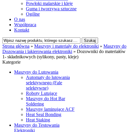
Powłoki malarskie i kleje
Guma i tworzywa sztuczne
Ogólne
O nas
Współpraca
Kontakt
Strona główna
»
Maszyny i materiały do elektroniki
»
Maszyny do
Dozowania i lakierowania elektroniki
»
Dozowniki do materiałów
1- składnikowych (sylikony, pasty, kleje)
Kategorie
Maszyny do Lutowania
Automaty do lutowania
selektywnego (Fale
selektywne)
Roboty Lutujące
Maszyny do Hot Bar
Soldering
Maszyny laminujące ACF
Heat Seal Bonding
Heat Staking
Maszyny do Testowania
Elektroniki