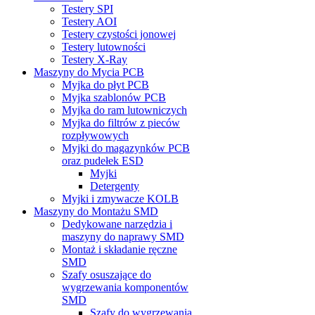
Testery SPI
Testery AOI
Testery czystości jonowej
Testery lutowności
Testery X-Ray
Maszyny do Mycia PCB
Myjka do płyt PCB
Myjka szablonów PCB
Myjka do ram lutowniczych
Myjka do filtrów z pieców
rozpływowych
Myjki do magazynków PCB
oraz pudełek ESD
Myjki
Detergenty
Myjki i zmywacze KOLB
Maszyny do Montażu SMD
Dedykowane narzędzia i
maszyny do naprawy SMD
Montaż i składanie ręczne
SMD
Szafy osuszające do
wygrzewania komponentów
SMD
Szafy do wygrzewania