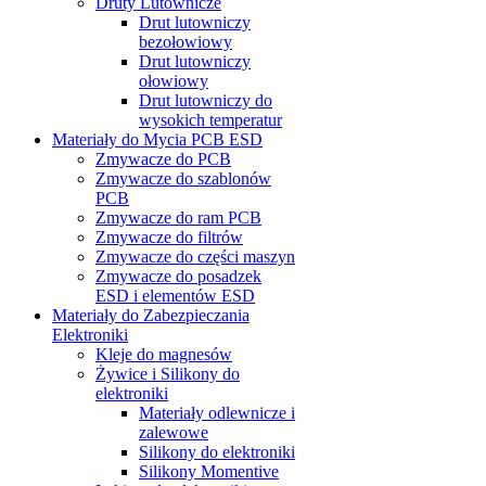
Druty Lutownicze
Drut lutowniczy
bezołowiowy
Drut lutowniczy
ołowiowy
Drut lutowniczy do
wysokich temperatur
Materiały do Mycia PCB ESD
Zmywacze do PCB
Zmywacze do szablonów
PCB
Zmywacze do ram PCB
Zmywacze do filtrów
Zmywacze do części maszyn
Zmywacze do posadzek
ESD i elementów ESD
Materiały do Zabezpieczania
Elektroniki
Kleje do magnesów
Żywice i Silikony do
elektroniki
Materiały odlewnicze i
zalewowe
Silikony do elektroniki
Silikony Momentive