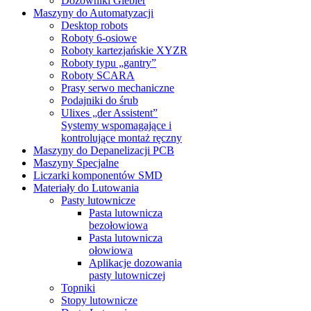
Dozowniki Giebler
Maszyny do Automatyzacji
Desktop robots
Roboty 6-osiowe
Roboty kartezjańskie XYZR
Roboty typu „gantry”
Roboty SCARA
Prasy serwo mechaniczne
Podajniki do śrub
Ulixes „der Assistent”
Systemy wspomagające i
kontrolujące montaż ręczny
Maszyny do Depanelizacji PCB
Maszyny Specjalne
Liczarki komponentów SMD
Materiały do Lutowania
Pasty lutownicze
Pasta lutownicza
bezołowiowa
Pasta lutownicza
ołowiowa
Aplikacje dozowania
pasty lutowniczej
Topniki
Stopy lutownicze