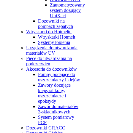
Zautomatyzowany
system dozujący
UniXact
Dozowniki na
pompach zębatych
Wtryskarki do Hotmeltu
Wtryskarki Hotmelt
Systemy topienia
Urządzenia do utwardzania
materiałów UV
Piece do utwardzania na
podczerwień
Akcesoria do dozowników
Pompy podające do
uszczelniaczy i klejów
Zawory dozujące
kleje, silikony,
uszczelniacze i
epoksydy
Zawór do materiałów
2-składnikowych
System pomiarowy
PCF
Dozowniki GRACO