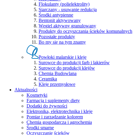
Flokulanty (polielektrolity)
Siarczany - usuwanie redukcja
Środki antypienne
Bentonit aktywowany
Węgiel aktywny granulowany
Produkty do oczyszczania ścieków komunalnych
Pozostałe produkty
Bo my się na tym znamy
Powłoki malarskie i kleje
Surowce do produkcji farb i lakierów
Surowce do produkcji klejów
Chemia Budowlana
Ceramika
Kleje przemysłowe
Aktualności
Kosmetyki
Farmacja i suplementy diety
Dodatki do żywności
Elektronika, elektrotechnika i kleje
Pomiar i zarządzanie kolorem
Chemia gospodarcza i agrochemia
Środki smarne
Oczyszczanie ścieków