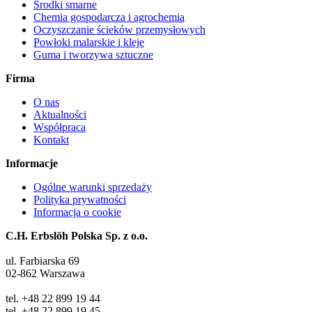
Środki smarne
Chemia gospodarcza i agrochemia
Oczyszczanie ścieków przemysłowych
Powłoki malarskie i kleje
Guma i tworzywa sztuczne
Firma
O nas
Aktualności
Współpraca
Kontakt
Informacje
Ogólne warunki sprzedaży
Polityka prywatności
Informacja o cookie
C.H. Erbslöh Polska Sp. z o.o.
ul. Farbiarska 69
02-862 Warszawa
tel. +48 22 899 19 44
tel. +48 22 899 19 45