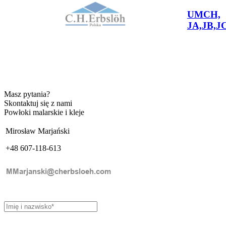
UMCH,
JA,JB,J
Masz pytania?
Skontaktuj się z nami
Powłoki malarskie i kleje
Mirosław Marjański
+48 607-118-613