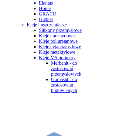
Elantas
Hönle
GRACO
Giebler
Kleje i uszczelniacze
Silikony przemysłowe
Kleje epoksydowe
Kleje poliuretanowe
Kleje cyjanoakrylowe
Kleje metakrylowe
Kleje MS polimery
Merbenit - do
zastosowań
przemysłowych
Gomastit - do
zastosowań
budowlanych