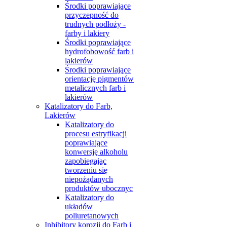
Środki poprawiające
przyczepność do
trudnych podłoży -
farby i lakiery
Środki poprawiające
hydrofobowość farb i
lakierów
Środki poprawiające
orientację pigmentów
metalicznych farb i
lakierów
Katalizatory do Farb,
Lakierów
Katalizatory do
procesu estryfikacji
poprawiające
konwersję alkoholu
zapobiegając
tworzeniu się
niepożądanych
produktów ubocznyc
Katalizatory do
układów
poliuretanowych
Inhibitory korozji do Farb i