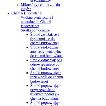
uszczelniaczy
Mikrosfery ceramiczne do
klejów
Chemia Budowlana
Włókna syntetyczne i
naturalne do Chemii
Budowlanej
Środki pomocnicze
Środki zwilżające i
dyspergujące do
chemii budowlanej
Środki reologiczne i
anty sedymentacyjne
do chemii budowlanej
Środki odpieniające i
odpowietrzające do
chemii budowlanej
Środki poprawiające
rozlewność do chemii
budowlanej
Środki poprawiające
przyczepność do
trudnych podłoży -
chemia budowlana
Środki poprawiające