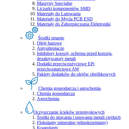
Maszyny Specjalne
Liczarki komponentów SMD
Materiały do Lutowania
Materiały do Mycia PCB ESD
Materiały do Zabezpieczania Elektroniki
Środki smarne
Oleje bazowe
Antyutleniacze
Inhibitory korozji, ochrona przed korozją,
dezaktywatory metali
Dodatki przeciwzużyciowe EPi
przeciwzatarciowe AW
Pakiety dodatków do olejów obróbkowych
Chemia gospodarcza i agrochemia
Chemia gospodarcza
Agrochemia
Oczyszczanie ścieków przemysłowych
Środki do strącania i usuwania metali ciężkich
Flokulanty mineralne (glinokrzemiany)
Koagulanty