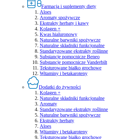
Farmacja i suplementy diety
Aloes
Aromaty spożywcze
Ekstrakty herbaty i kawy
Kolagen +
Kwas hialuronowy
Naturalne barwniki spożywcze
Naturalne składniki funkcjonalne
Standaryzowane ekstrakty roślinne
Substancje pomocnicze Beneo
Substancje pomocnicze Vanderbilt
Teksturowane białko grochowe
Witaminy i betakaroteny
Dodatki do żywności
Kolagen +
Naturalne składniki funkcjonalne
Aromaty
Standaryzowane ekstrakty roślinne
Naturalne barwniki spożywcze
Ekstrakty herbaty
Aloes
Witaminy i betakaroteny
Teksturowane białko grochowe