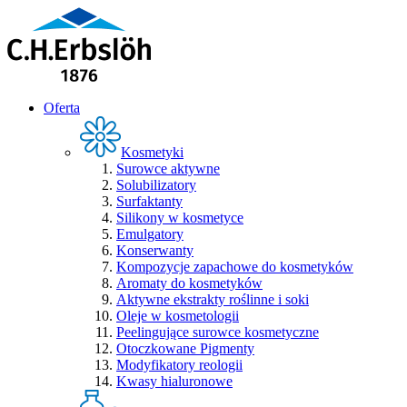
Oferta
Kosmetyki
Surowce aktywne
Solubilizatory
Surfaktanty
Silikony w kosmetyce
Emulgatory
Konserwanty
Kompozycje zapachowe do kosmetyków
Aromaty do kosmetyków
Aktywne ekstrakty roślinne i soki
Oleje w kosmetologii
Peelingujące surowce kosmetyczne
Otoczkowane Pigmenty
Modyfikatory reologii
Kwasy hialuronowe