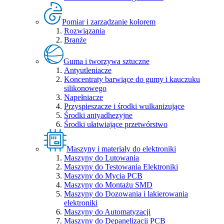
Pomiar i zarządzanie kolorem
Rozwiązania
Branże
Guma i tworzywa sztuczne
Antyutleniacze
Koncentraty barwiące do gumy i kauczuku
silikonowego
Napełniacze
Przyspieszacze i środki wulkanizujące
Środki antyadhezyjne
Środki ułatwiające przetwórstwo
Maszyny i materiały do elektroniki
Maszyny do Lutowania
Maszyny do Testowania Elektroniki
Maszyny do Mycia PCB
Maszyny do Montażu SMD
Maszyny do Dozowania i lakierowania
elektroniki
Maszyny do Automatyzacji
Maszyny do Depanelizacji PCB