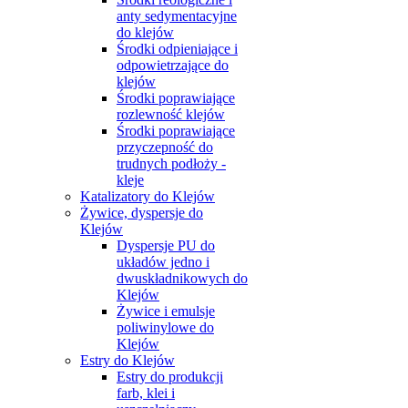
anty sedymentacyjne
do klejów
Środki odpieniające i
odpowietrzające do
klejów
Środki poprawiające
rozlewność klejów
Środki poprawiające
przyczepność do
trudnych podłoży -
kleje
Katalizatory do Klejów
Żywice, dyspersje do
Klejów
Dyspersje PU do
układów jedno i
dwuskładnikowych do
Klejów
Żywice i emulsje
poliwinylowe do
Klejów
Estry do Klejów
Estry do produkcji
farb, klei i