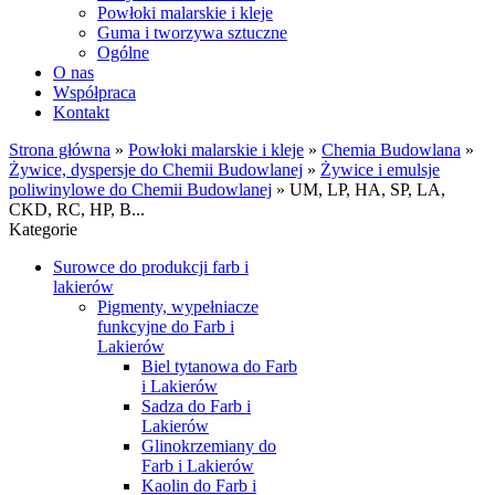
Powłoki malarskie i kleje
Guma i tworzywa sztuczne
Ogólne
O nas
Współpraca
Kontakt
Strona główna
»
Powłoki malarskie i kleje
»
Chemia Budowlana
»
Żywice, dyspersje do Chemii Budowlanej
»
Żywice i emulsje
poliwinylowe do Chemii Budowlanej
»
UM, LP, HA, SP, LA,
CKD, RC, HP, B...
Kategorie
Surowce do produkcji farb i
lakierów
Pigmenty, wypełniacze
funkcyjne do Farb i
Lakierów
Biel tytanowa do Farb
i Lakierów
Sadza do Farb i
Lakierów
Glinokrzemiany do
Farb i Lakierów
Kaolin do Farb i