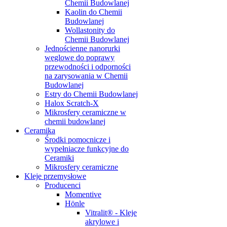
Chemii Budowlanej
Kaolin do Chemii
Budowlanej
Wollastonity do
Chemii Budowlanej
Jednościenne nanorurki
węglowe do poprawy
przewodności i odporności
na zarysowania w Chemii
Budowlanej
Estry do Chemii Budowlanej
Halox Scratch-X
Mikrosfery ceramiczne w
chemii budowlanej
Ceramika
Środki pomocnicze i
wypełniacze funkcyjne do
Ceramiki
Mikrosfery ceramiczne
Kleje przemysłowe
Producenci
Momentive
Hönle
Vitralit® - Kleje
akrylowe i