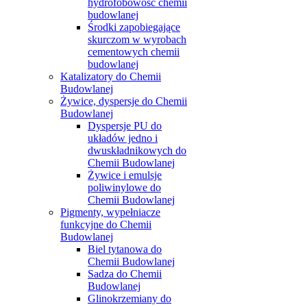
hydrofobowość chemii
budowlanej
Środki zapobiegające
skurczom w wyrobach
cementowych chemii
budowlanej
Katalizatory do Chemii
Budowlanej
Żywice, dyspersje do Chemii
Budowlanej
Dyspersje PU do
układów jedno i
dwuskładnikowych do
Chemii Budowlanej
Żywice i emulsje
poliwinylowe do
Chemii Budowlanej
Pigmenty, wypełniacze
funkcyjne do Chemii
Budowlanej
Biel tytanowa do
Chemii Budowlanej
Sadza do Chemii
Budowlanej
Glinokrzemiany do