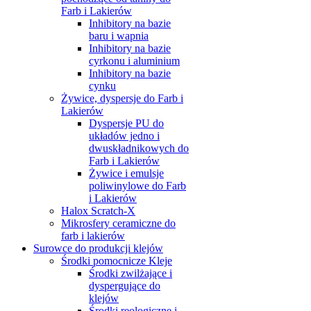
Farb i Lakierów
Inhibitory na bazie
baru i wapnia
Inhibitory na bazie
cyrkonu i aluminium
Inhibitory na bazie
cynku
Żywice, dyspersje do Farb i
Lakierów
Dyspersje PU do
układów jedno i
dwuskładnikowych do
Farb i Lakierów
Żywice i emulsje
poliwinylowe do Farb
i Lakierów
Halox Scratch-X
Mikrosfery ceramiczne do
farb i lakierów
Surowce do produkcji klejów
Środki pomocnicze Kleje
Środki zwilżające i
dyspergujące do
klejów
Środki reologiczne i