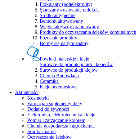
Flokulanty (polielektrolity)
Siarczany - usuwanie redukcja
Środki antypienne
Bentonit aktywowany
Węgiel aktywny granulowany
Produkty do oczyszczania ścieków komunalnych
Pozostałe produkty
Bo my się na tym znamy
Powłoki malarskie i kleje
Surowce do produkcji farb i lakierów
Surowce do produkcji klejów
Chemia Budowlana
Ceramika
Kleje przemysłowe
Aktualności
Kosmetyki
Farmacja i suplementy diety
Dodatki do żywności
Elektronika, elektrotechnika i kleje
Pomiar i zarządzanie kolorem
Chemia gospodarcza i agrochemia
Środki smarne
Oczyszczanie ścieków