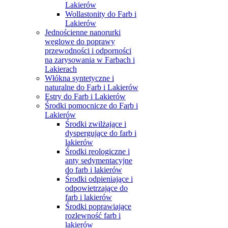
Lakierów
Wollastonity do Farb i
Lakierów
Jednościenne nanorurki
węglowe do poprawy
przewodności i odporności
na zarysowania w Farbach i
Lakierach
Włókna syntetyczne i
naturalne do Farb i Lakierów
Estry do Farb i Lakierów
Środki pomocnicze do Farb i
Lakierów
Środki zwilżające i
dyspergujące do farb i
lakierów
Środki reologiczne i
anty sedymentacyjne
do farb i lakierów
Środki odpieniające i
odpowietrzające do
farb i lakierów
Środki poprawiające
rozlewność farb i
lakierów