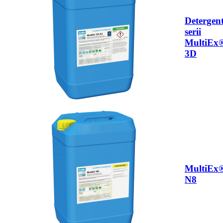
Detergen
serii
MultiEx
3D
MultiEx
N8