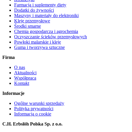
Farmacja i suplementy diety
Dodatki do żywności
Maszyny i materiały do elektroniki
Kleje przemysłowe
Środki smarne
Chemia gospodarcza i agrochemia
Oczyszczanie ścieków przemysłowych
Powłoki malarskie i kleje
Guma i tworzywa sztuczne
Firma
O nas
Aktualności
Współpraca
Kontakt
Informacje
Ogólne warunki sprzedaży
Polityka prywatności
Informacja o cookie
C.H. Erbslöh Polska Sp. z o.o.