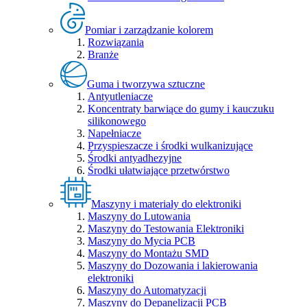
Pomiar i zarządzanie kolorem
Rozwiązania
Branże
Guma i tworzywa sztuczne
Antyutleniacze
Koncentraty barwiące do gumy i kauczuku
silikonowego
Napełniacze
Przyspieszacze i środki wulkanizujące
Środki antyadhezyjne
Środki ułatwiające przetwórstwo
Maszyny i materiały do elektroniki
Maszyny do Lutowania
Maszyny do Testowania Elektroniki
Maszyny do Mycia PCB
Maszyny do Montażu SMD
Maszyny do Dozowania i lakierowania
elektroniki
Maszyny do Automatyzacji
Maszyny do Depanelizacji PCB