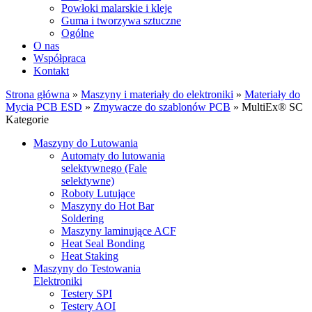
Powłoki malarskie i kleje
Guma i tworzywa sztuczne
Ogólne
O nas
Współpraca
Kontakt
Strona główna
»
Maszyny i materiały do elektroniki
»
Materiały do
Mycia PCB ESD
»
Zmywacze do szablonów PCB
»
MultiEx® SC
Kategorie
Maszyny do Lutowania
Automaty do lutowania
selektywnego (Fale
selektywne)
Roboty Lutujące
Maszyny do Hot Bar
Soldering
Maszyny laminujące ACF
Heat Seal Bonding
Heat Staking
Maszyny do Testowania
Elektroniki
Testery SPI
Testery AOI