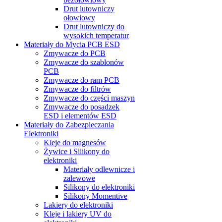
Drut lutowniczy
ołowiowy
Drut lutowniczy do
wysokich temperatur
Materiały do Mycia PCB ESD
Zmywacze do PCB
Zmywacze do szablonów
PCB
Zmywacze do ram PCB
Zmywacze do filtrów
Zmywacze do części maszyn
Zmywacze do posadzek
ESD i elementów ESD
Materiały do Zabezpieczania
Elektroniki
Kleje do magnesów
Żywice i Silikony do
elektroniki
Materiały odlewnicze i
zalewowe
Silikony do elektroniki
Silikony Momentive
Lakiery do elektroniki
Kleje i lakiery UV do