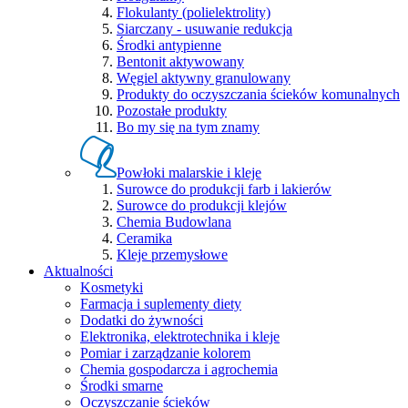
Flokulanty (polielektrolity)
Siarczany - usuwanie redukcja
Środki antypienne
Bentonit aktywowany
Węgiel aktywny granulowany
Produkty do oczyszczania ścieków komunalnych
Pozostałe produkty
Bo my się na tym znamy
Powłoki malarskie i kleje
Surowce do produkcji farb i lakierów
Surowce do produkcji klejów
Chemia Budowlana
Ceramika
Kleje przemysłowe
Aktualności
Kosmetyki
Farmacja i suplementy diety
Dodatki do żywności
Elektronika, elektrotechnika i kleje
Pomiar i zarządzanie kolorem
Chemia gospodarcza i agrochemia
Środki smarne
Oczyszczanie ścieków