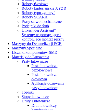
Roboty 6-osiowe
Roboty kartezjańskie XYZR
Roboty typu „gantry”
Roboty SCARA
Prasy serwo mechaniczne
Podajniki do śrub
Ulixes „der Assistent”
Systemy wspomagające i
kontrolujące montaż ręczny
Maszyny do Depanelizacji PCB
Maszyny Specjalne
Liczarki komponentów SMD
Materiały do Lutowania
Pasty lutownicze
Pasta lutownicza
bezołowiowa
Pasta lutownicza
ołowiowa
Aplikacje dozowania
pasty lutowniczej
Topniki
Stopy lutownicze
Druty Lutownicze
Drut lutowniczy
bezołowiowy