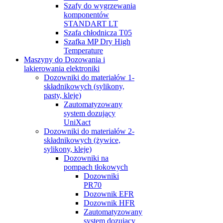
Szafy do wygrzewania
komponentów
STANDART LT
Szafa chłodnicza T05
Szafka MP Dry High
Temperature
Maszyny do Dozowania i
lakierowania elektroniki
Dozowniki do materiałów 1-
składnikowych (sylikony,
pasty, kleje)
Zautomatyzowany
system dozujący
UniXact
Dozowniki do materiałów 2-
składnikowych (żywice,
sylikony, kleje)
Dozowniki na
pompach tłokowych
Dozowniki
PR70
Dozownik EFR
Dozownik HFR
Zautomatyzowany
system dozujący