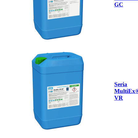
GC
Seria
MultiEx
VR