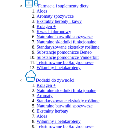
Farmacja i suplementy diety
Aloes
Aromaty spożywcze
Ekstrakty herbaty i kawy
Kolagen +
Kwas hialuronowy
Naturalne barwniki spożywcze
Naturalne składniki funkcjonalne
Standaryzowane ekstrakty roślinne
Substancje pomocnicze Beneo
Substancje pomocnicze Vanderbilt
Teksturowane białko grochowe
Witaminy i betakaroteny
Dodatki do żywności
Kolagen +
Naturalne składniki funkcjonalne
Aromaty
Standaryzowane ekstrakty roślinne
Naturalne barwniki spożywcze
Ekstrakty herbaty
Aloes
Witaminy i betakaroteny
Teksturowane białko grochowe