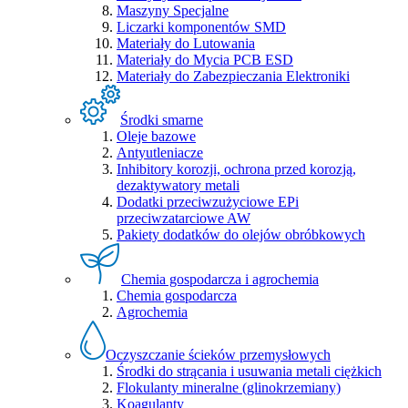
Maszyny Specjalne
Liczarki komponentów SMD
Materiały do Lutowania
Materiały do Mycia PCB ESD
Materiały do Zabezpieczania Elektroniki
Środki smarne
Oleje bazowe
Antyutleniacze
Inhibitory korozji, ochrona przed korozją,
dezaktywatory metali
Dodatki przeciwzużyciowe EPi
przeciwzatarciowe AW
Pakiety dodatków do olejów obróbkowych
Chemia gospodarcza i agrochemia
Chemia gospodarcza
Agrochemia
Oczyszczanie ścieków przemysłowych
Środki do strącania i usuwania metali ciężkich
Flokulanty mineralne (glinokrzemiany)
Koagulanty