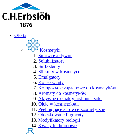
Oferta
Kosmetyki
Surowce aktywne
Solubilizatory
Surfaktanty
Silikony w kosmetyce
Emulgatory
Konserwanty
Kompozycje zapachowe do kosmetyków
Aromaty do kosmetyków
Aktywne ekstrakty roślinne i soki
Oleje w kosmetologii
Peelingujące surowce kosmetyczne
Otoczkowane Pigmenty
Modyfikatory reologii
Kwasy hialuronowe