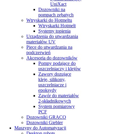
UniXact
Dozowniki na
pompach zębatych
Wtryskarki do Hotmeltu
Wtryskarki Hotmelt
Systemy topienia
Urządzenia do utwardzania
materiałów UV
Piece do utwardzania na
podczerwień
Akcesoria do dozowników
Pompy podające do
uszczelniaczy i klejów
Zawory dozujące
kleje, silikony,
uszczelniacze i
epoksydy
Zawór do materiałów
2-składnikowych
System pomiarowy
PCF
Dozowniki GRACO
Dozowniki Giebler
Maszyny do Automatyzacji
Desktop robots