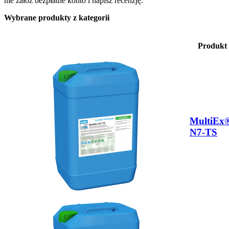
nie załóż bezpłatne konto i napisz recenzję.
Wybrane produkty z kategorii
Produkt
MultiEx
N7-TS