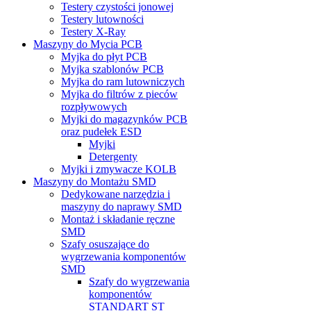
Testery czystości jonowej
Testery lutowności
Testery X-Ray
Maszyny do Mycia PCB
Myjka do płyt PCB
Myjka szablonów PCB
Myjka do ram lutowniczych
Myjka do filtrów z pieców
rozpływowych
Myjki do magazynków PCB
oraz pudełek ESD
Myjki
Detergenty
Myjki i zmywacze KOLB
Maszyny do Montażu SMD
Dedykowane narzędzia i
maszyny do naprawy SMD
Montaż i składanie ręczne
SMD
Szafy osuszające do
wygrzewania komponentów
SMD
Szafy do wygrzewania
komponentów
STANDART ST