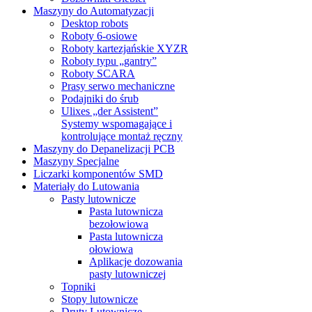
Maszyny do Automatyzacji
Desktop robots
Roboty 6-osiowe
Roboty kartezjańskie XYZR
Roboty typu „gantry”
Roboty SCARA
Prasy serwo mechaniczne
Podajniki do śrub
Ulixes „der Assistent”
Systemy wspomagające i
kontrolujące montaż ręczny
Maszyny do Depanelizacji PCB
Maszyny Specjalne
Liczarki komponentów SMD
Materiały do Lutowania
Pasty lutownicze
Pasta lutownicza
bezołowiowa
Pasta lutownicza
ołowiowa
Aplikacje dozowania
pasty lutowniczej
Topniki
Stopy lutownicze
Druty Lutownicze