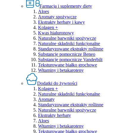
Farmacja i suplementy diety
Aloes
Aromaty spożywcze
Ekstrakty herbaty i kawy
Kolagen +
Kwas hialuronowy
Naturalne barwniki spożywcze
Naturalne składniki funkcjonalne
Standaryzowane ekstrakty roślinne
Substancje pomocnicze Beneo
Substancje pomocnicze Vanderbilt
Teksturowane białko grochowe
Witaminy i betakaroteny
Dodatki do żywności
Kolagen +
Naturalne składniki funkcjonalne
Aromaty
Standaryzowane ekstrakty roślinne
Naturalne barwniki spożywcze
Ekstrakty herbaty
Aloes
Witaminy i betakaroteny
Teksturowane białko grochowe