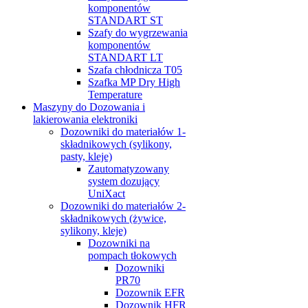
komponentów
STANDART ST
Szafy do wygrzewania
komponentów
STANDART LT
Szafa chłodnicza T05
Szafka MP Dry High
Temperature
Maszyny do Dozowania i
lakierowania elektroniki
Dozowniki do materiałów 1-
składnikowych (sylikony,
pasty, kleje)
Zautomatyzowany
system dozujący
UniXact
Dozowniki do materiałów 2-
składnikowych (żywice,
sylikony, kleje)
Dozowniki na
pompach tłokowych
Dozowniki
PR70
Dozownik EFR
Dozownik HFR