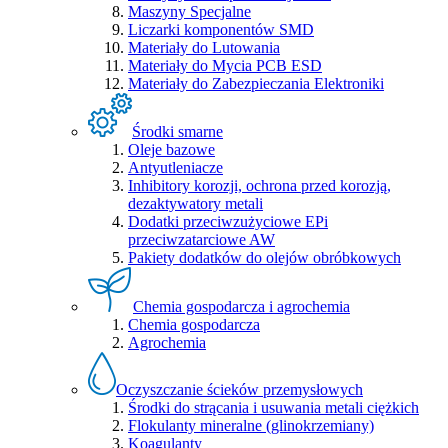
Maszyny Specjalne
Liczarki komponentów SMD
Materiały do Lutowania
Materiały do Mycia PCB ESD
Materiały do Zabezpieczania Elektroniki
Środki smarne
Oleje bazowe
Antyutleniacze
Inhibitory korozji, ochrona przed korozją,
dezaktywatory metali
Dodatki przeciwzużyciowe EPi
przeciwzatarciowe AW
Pakiety dodatków do olejów obróbkowych
Chemia gospodarcza i agrochemia
Chemia gospodarcza
Agrochemia
Oczyszczanie ścieków przemysłowych
Środki do strącania i usuwania metali ciężkich
Flokulanty mineralne (glinokrzemiany)
Koagulanty