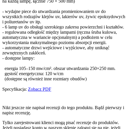
na każdą lampę, łącznie 750 × 500 mm)
- wydajne piece do utwardzania promieniowaniem uv do
wszystkich rodzajów klejów uv, lakierów uv, żywic epoksydowych
i poliuretanów uv itp.
- 6 lamp uv do obsługi szerokiego zakresu powierzchni i kształtów.
- regulowana odległość między lampami (ręczna śruba kulowa,
automatyczna w wariancie opcjonalnym) a podłożem w celu
wykorzystania maksymalnego poziomu absorpcji energii.
- automatyczne drzwi wejściowe i wyjściowe, aby uniknąć
zewnętrznych zakłóceń.
- dostępne lampy:
energia 105–150 mw/cm². obszar utwardzania 250×250 mm.
gęstość energetyczna: 120 w/cm
(dostępne są również inne rozmiary obudów)
Specyfikacja:
Zobacz PDF
Nikt jeszcze nie napisał recenzji do tego produktu. Bądź pierwszy i
napisz recenzję.
Tylko zarejestrowani klienci mogą pisać recenzje do produktów.
Jeżeli posiadasz konto w naszym sklepie zaloguj się na nie, jeżeli