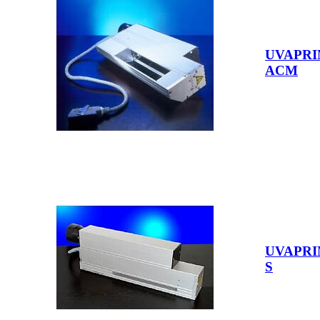
UVAPRI
ACM
UVAPRI
S