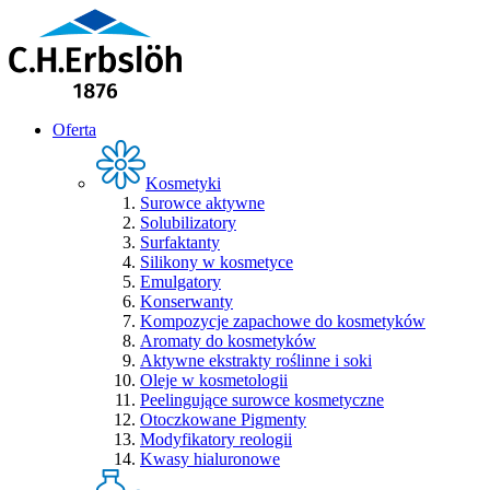
Oferta
Kosmetyki
Surowce aktywne
Solubilizatory
Surfaktanty
Silikony w kosmetyce
Emulgatory
Konserwanty
Kompozycje zapachowe do kosmetyków
Aromaty do kosmetyków
Aktywne ekstrakty roślinne i soki
Oleje w kosmetologii
Peelingujące surowce kosmetyczne
Otoczkowane Pigmenty
Modyfikatory reologii
Kwasy hialuronowe