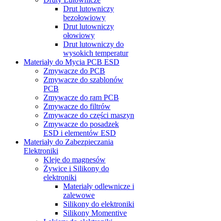
Drut lutowniczy
bezołowiowy
Drut lutowniczy
ołowiowy
Drut lutowniczy do
wysokich temperatur
Materiały do Mycia PCB ESD
Zmywacze do PCB
Zmywacze do szablonów
PCB
Zmywacze do ram PCB
Zmywacze do filtrów
Zmywacze do części maszyn
Zmywacze do posadzek
ESD i elementów ESD
Materiały do Zabezpieczania
Elektroniki
Kleje do magnesów
Żywice i Silikony do
elektroniki
Materiały odlewnicze i
zalewowe
Silikony do elektroniki
Silikony Momentive