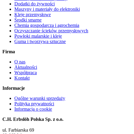
Dodatki do żywności
Maszyny i materiały do elektroniki
Kleje przemysłowe
Środki smarne
Chemia gospodarcza i agrochemia
Oczyszczanie ścieków przemysłowych
Powłoki malarskie i kleje
Guma i tworzywa sztuczne
Firma
O nas
Aktualności
Współpraca
Kontakt
Informacje
Ogólne warunki sprzedaży
Polityka prywatności
Informacja o cookie
C.H. Erbslöh Polska Sp. z o.o.
ul. Farbiarska 69