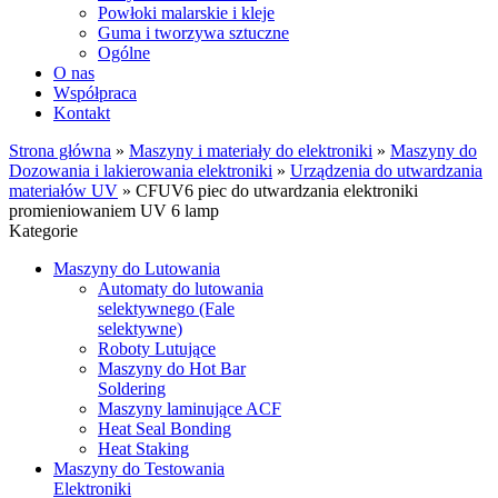
Powłoki malarskie i kleje
Guma i tworzywa sztuczne
Ogólne
O nas
Współpraca
Kontakt
Strona główna
»
Maszyny i materiały do elektroniki
»
Maszyny do
Dozowania i lakierowania elektroniki
»
Urządzenia do utwardzania
materiałów UV
»
CFUV6 piec do utwardzania elektroniki
promieniowaniem UV 6 lamp
Kategorie
Maszyny do Lutowania
Automaty do lutowania
selektywnego (Fale
selektywne)
Roboty Lutujące
Maszyny do Hot Bar
Soldering
Maszyny laminujące ACF
Heat Seal Bonding
Heat Staking
Maszyny do Testowania
Elektroniki