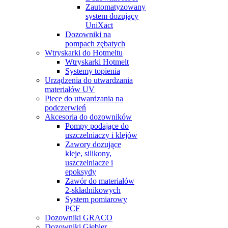
Zautomatyzowany
system dozujący
UniXact
Dozowniki na
pompach zębatych
Wtryskarki do Hotmeltu
Wtryskarki Hotmelt
Systemy topienia
Urządzenia do utwardzania
materiałów UV
Piece do utwardzania na
podczerwień
Akcesoria do dozowników
Pompy podające do
uszczelniaczy i klejów
Zawory dozujące
kleje, silikony,
uszczelniacze i
epoksydy
Zawór do materiałów
2-składnikowych
System pomiarowy
PCF
Dozowniki GRACO
Dozowniki Giebler