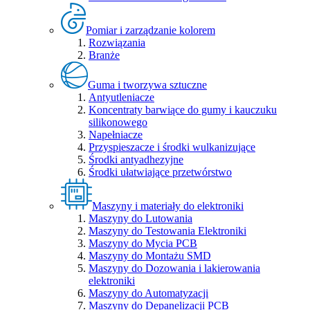
Pomiar i zarządzanie kolorem
Rozwiązania
Branże
Guma i tworzywa sztuczne
Antyutleniacze
Koncentraty barwiące do gumy i kauczuku
silikonowego
Napełniacze
Przyspieszacze i środki wulkanizujące
Środki antyadhezyjne
Środki ułatwiające przetwórstwo
Maszyny i materiały do elektroniki
Maszyny do Lutowania
Maszyny do Testowania Elektroniki
Maszyny do Mycia PCB
Maszyny do Montażu SMD
Maszyny do Dozowania i lakierowania
elektroniki
Maszyny do Automatyzacji
Maszyny do Depanelizacji PCB