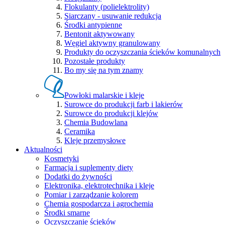
Flokulanty (polielektrolity)
Siarczany - usuwanie redukcja
Środki antypienne
Bentonit aktywowany
Węgiel aktywny granulowany
Produkty do oczyszczania ścieków komunalnych
Pozostałe produkty
Bo my się na tym znamy
Powłoki malarskie i kleje
Surowce do produkcji farb i lakierów
Surowce do produkcji klejów
Chemia Budowlana
Ceramika
Kleje przemysłowe
Aktualności
Kosmetyki
Farmacja i suplementy diety
Dodatki do żywności
Elektronika, elektrotechnika i kleje
Pomiar i zarządzanie kolorem
Chemia gospodarcza i agrochemia
Środki smarne
Oczyszczanie ścieków