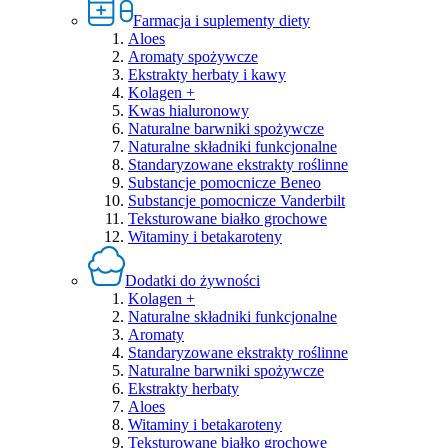
Farmacja i suplementy diety
Aloes
Aromaty spożywcze
Ekstrakty herbaty i kawy
Kolagen +
Kwas hialuronowy
Naturalne barwniki spożywcze
Naturalne składniki funkcjonalne
Standaryzowane ekstrakty roślinne
Substancje pomocnicze Beneo
Substancje pomocnicze Vanderbilt
Teksturowane białko grochowe
Witaminy i betakaroteny
Dodatki do żywności
Kolagen +
Naturalne składniki funkcjonalne
Aromaty
Standaryzowane ekstrakty roślinne
Naturalne barwniki spożywcze
Ekstrakty herbaty
Aloes
Witaminy i betakaroteny
Teksturowane białko grochowe