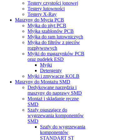
Testery czystości jonowej
Testery lutowności
Testery X-Ray
Maszyny do Mycia PCB
Myjka do płyt PCB
Myjka szablonów PCB
Myjka do ram lutowniczych
Myjka do filtrów z pieców
rozpływowych
Myjki do magazynków PCB
oraz pudełek ESD
Myjki
Detergenty
Myjki i zmywacze KOLB
Maszyny do Montażu SMD
Dedykowane narzędzia i
maszyny do naprawy SMD
Montaż i składanie ręczne
SMD
Szafy osuszające do
wygrzewania komponentów
SMD
Szafy do wygrzewania
komponentów
STANDART ST