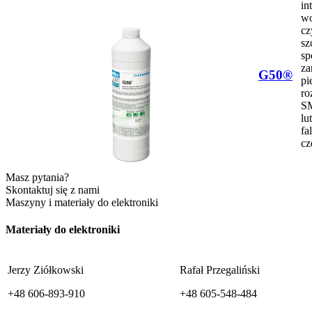
in
wo
cz
sz
sp
za
G50®
pi
ro
SM
lu
fa
cz
Masz pytania?
Skontaktuj się z nami
Maszyny i materiały do elektroniki
Materiały do elektroniki
Jerzy Ziółkowski
Rafał Przegaliński
+48 606-893-910
+48 605-548-484