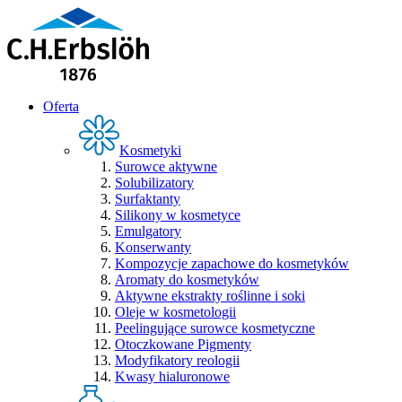
Oferta
Kosmetyki
Surowce aktywne
Solubilizatory
Surfaktanty
Silikony w kosmetyce
Emulgatory
Konserwanty
Kompozycje zapachowe do kosmetyków
Aromaty do kosmetyków
Aktywne ekstrakty roślinne i soki
Oleje w kosmetologii
Peelingujące surowce kosmetyczne
Otoczkowane Pigmenty
Modyfikatory reologii
Kwasy hialuronowe