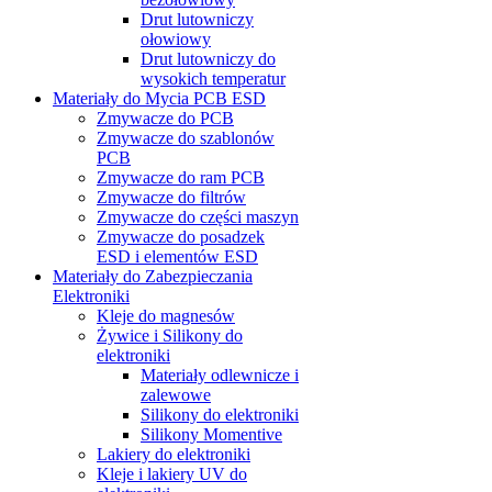
Drut lutowniczy
ołowiowy
Drut lutowniczy do
wysokich temperatur
Materiały do Mycia PCB ESD
Zmywacze do PCB
Zmywacze do szablonów
PCB
Zmywacze do ram PCB
Zmywacze do filtrów
Zmywacze do części maszyn
Zmywacze do posadzek
ESD i elementów ESD
Materiały do Zabezpieczania
Elektroniki
Kleje do magnesów
Żywice i Silikony do
elektroniki
Materiały odlewnicze i
zalewowe
Silikony do elektroniki
Silikony Momentive
Lakiery do elektroniki
Kleje i lakiery UV do