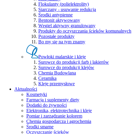
Flokulanty (polielektrolity)
Siarczany - usuwanie redukcja
Środki antypienne
Bentonit aktywowany
Węgiel aktywny granulowany
Produkty do oczyszczania ścieków komunalnych
Pozostałe produkty
Bo my się na tym znamy
Powłoki malarskie i kleje
Surowce do produkcji farb i lakierów
Surowce do produkcji klejów
Chemia Budowlana
Ceramika
Kleje przemysłowe
Aktualności
Kosmetyki
Farmacja i suplementy diety
Dodatki do żywności
Elektronika, elektrotechnika i kleje
Pomiar i zarządzanie kolorem
Chemia gospodarcza i agrochemia
Środki smarne
Oczyszczanie ścieków