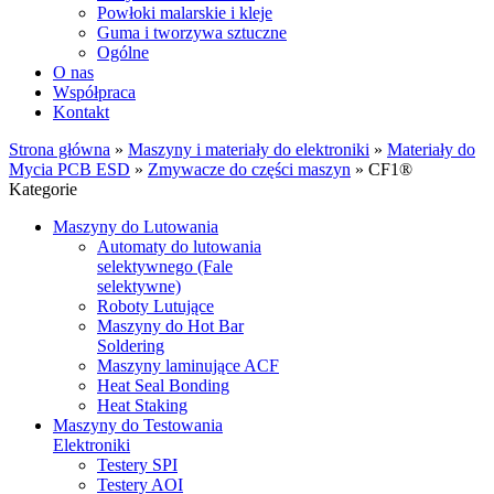
Powłoki malarskie i kleje
Guma i tworzywa sztuczne
Ogólne
O nas
Współpraca
Kontakt
Strona główna
»
Maszyny i materiały do elektroniki
»
Materiały do
Mycia PCB ESD
»
Zmywacze do części maszyn
»
CF1®
Kategorie
Maszyny do Lutowania
Automaty do lutowania
selektywnego (Fale
selektywne)
Roboty Lutujące
Maszyny do Hot Bar
Soldering
Maszyny laminujące ACF
Heat Seal Bonding
Heat Staking
Maszyny do Testowania
Elektroniki
Testery SPI
Testery AOI