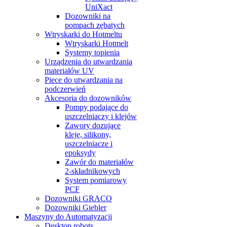
UniXact
Dozowniki na
pompach zębatych
Wtryskarki do Hotmeltu
Wtryskarki Hotmelt
Systemy topienia
Urządzenia do utwardzania
materiałów UV
Piece do utwardzania na
podczerwień
Akcesoria do dozowników
Pompy podające do
uszczelniaczy i klejów
Zawory dozujące
kleje, silikony,
uszczelniacze i
epoksydy
Zawór do materiałów
2-składnikowych
System pomiarowy
PCF
Dozowniki GRACO
Dozowniki Giebler
Maszyny do Automatyzacji
Desktop robots