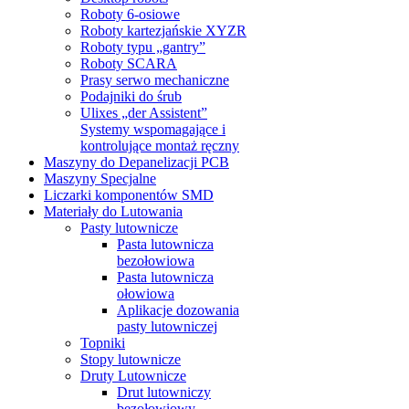
Roboty 6-osiowe
Roboty kartezjańskie XYZR
Roboty typu „gantry”
Roboty SCARA
Prasy serwo mechaniczne
Podajniki do śrub
Ulixes „der Assistent”
Systemy wspomagające i
kontrolujące montaż ręczny
Maszyny do Depanelizacji PCB
Maszyny Specjalne
Liczarki komponentów SMD
Materiały do Lutowania
Pasty lutownicze
Pasta lutownicza
bezołowiowa
Pasta lutownicza
ołowiowa
Aplikacje dozowania
pasty lutowniczej
Topniki
Stopy lutownicze
Druty Lutownicze
Drut lutowniczy
bezołowiowy