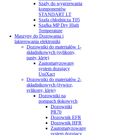
Szafy do wygrzewania
komponentów
STANDART LT
Szafa chłodnicza T05
Szafka MP Dry High
Temperature
Maszyny do Dozowania i
lakierowania elektroniki
Dozowniki do materiałów 1-
składnikowych (sylikony,
pasty, kleje)
Zautomatyzowany
system dozujący
UniXact
Dozowniki do materiałów 2-
składnikowych (żywice,
sylikony, kleje)
Dozowniki na
pompach tłokowych
Dozowniki
PR70
Dozownik EFR
Dozownik HFR
Zautomatyzowany
system dozujący