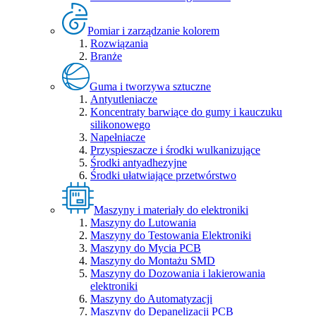
Pomiar i zarządzanie kolorem
Rozwiązania
Branże
Guma i tworzywa sztuczne
Antyutleniacze
Koncentraty barwiące do gumy i kauczuku
silikonowego
Napełniacze
Przyspieszacze i środki wulkanizujące
Środki antyadhezyjne
Środki ułatwiające przetwórstwo
Maszyny i materiały do elektroniki
Maszyny do Lutowania
Maszyny do Testowania Elektroniki
Maszyny do Mycia PCB
Maszyny do Montażu SMD
Maszyny do Dozowania i lakierowania
elektroniki
Maszyny do Automatyzacji
Maszyny do Depanelizacji PCB