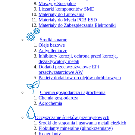
Maszyny Specjalne
Liczarki komponentów SMD
Materiały do Lutowania
Materiały do Mycia PCB ESD
Materiały do Zabezpieczania Elektroniki
Środki smarne
Oleje bazowe
Antyutleniacze
Inhibitory korozji, ochrona przed korozją,
dezaktywatory metali
Dodatki przeciwzużyciowe EPi
przeciwzatarciowe AW
Pakiety dodatków do olejów obróbkowych
Chemia gospodarcza i agrochemia
Chemia gospodarcza
Agrochemia
Oczyszczanie ścieków przemysłowych
Środki do strącania i usuwania metali ciężkich
Flokulanty mineralne (glinokrzemiany)
Koagulanty