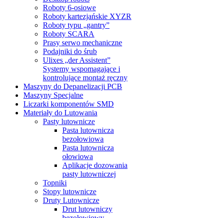
Roboty 6-osiowe
Roboty kartezjańskie XYZR
Roboty typu „gantry”
Roboty SCARA
Prasy serwo mechaniczne
Podajniki do śrub
Ulixes „der Assistent”
Systemy wspomagające i
kontrolujące montaż ręczny
Maszyny do Depanelizacji PCB
Maszyny Specjalne
Liczarki komponentów SMD
Materiały do Lutowania
Pasty lutownicze
Pasta lutownicza
bezołowiowa
Pasta lutownicza
ołowiowa
Aplikacje dozowania
pasty lutowniczej
Topniki
Stopy lutownicze
Druty Lutownicze
Drut lutowniczy
bezołowiowy