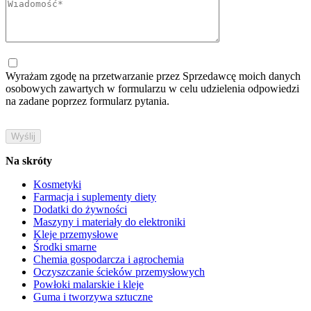
Wyrażam zgodę na przetwarzanie przez Sprzedawcę moich danych
osobowych zawartych w formularzu w celu udzielenia odpowiedzi
na zadane poprzez formularz pytania.
Na skróty
Kosmetyki
Farmacja i suplementy diety
Dodatki do żywności
Maszyny i materiały do elektroniki
Kleje przemysłowe
Środki smarne
Chemia gospodarcza i agrochemia
Oczyszczanie ścieków przemysłowych
Powłoki malarskie i kleje
Guma i tworzywa sztuczne