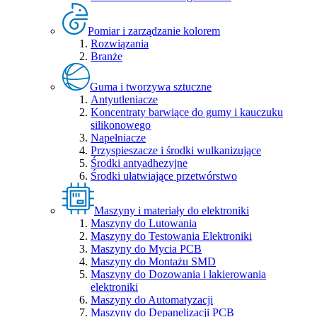
Pomiar i zarządzanie kolorem
Rozwiązania
Branże
Guma i tworzywa sztuczne
Antyutleniacze
Koncentraty barwiące do gumy i kauczuku
silikonowego
Napełniacze
Przyspieszacze i środki wulkanizujące
Środki antyadhezyjne
Środki ułatwiające przetwórstwo
Maszyny i materiały do elektroniki
Maszyny do Lutowania
Maszyny do Testowania Elektroniki
Maszyny do Mycia PCB
Maszyny do Montażu SMD
Maszyny do Dozowania i lakierowania
elektroniki
Maszyny do Automatyzacji
Maszyny do Depanelizacji PCB