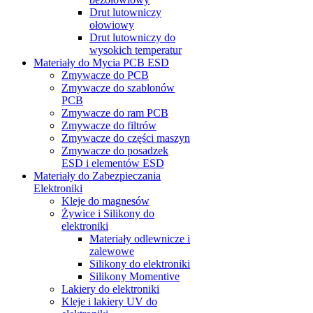
Drut lutowniczy
ołowiowy
Drut lutowniczy do
wysokich temperatur
Materiały do Mycia PCB ESD
Zmywacze do PCB
Zmywacze do szablonów
PCB
Zmywacze do ram PCB
Zmywacze do filtrów
Zmywacze do części maszyn
Zmywacze do posadzek
ESD i elementów ESD
Materiały do Zabezpieczania
Elektroniki
Kleje do magnesów
Żywice i Silikony do
elektroniki
Materiały odlewnicze i
zalewowe
Silikony do elektroniki
Silikony Momentive
Lakiery do elektroniki
Kleje i lakiery UV do