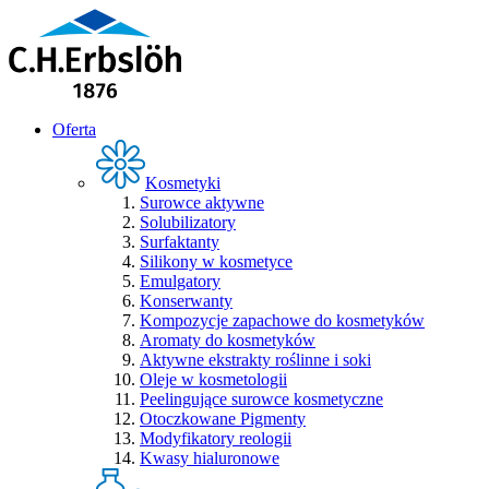
Oferta
Kosmetyki
Surowce aktywne
Solubilizatory
Surfaktanty
Silikony w kosmetyce
Emulgatory
Konserwanty
Kompozycje zapachowe do kosmetyków
Aromaty do kosmetyków
Aktywne ekstrakty roślinne i soki
Oleje w kosmetologii
Peelingujące surowce kosmetyczne
Otoczkowane Pigmenty
Modyfikatory reologii
Kwasy hialuronowe