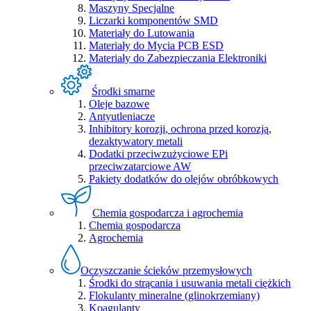
Maszyny Specjalne
Liczarki komponentów SMD
Materiały do Lutowania
Materiały do Mycia PCB ESD
Materiały do Zabezpieczania Elektroniki
Środki smarne
Oleje bazowe
Antyutleniacze
Inhibitory korozji, ochrona przed korozją,
dezaktywatory metali
Dodatki przeciwzużyciowe EPi
przeciwzatarciowe AW
Pakiety dodatków do olejów obróbkowych
Chemia gospodarcza i agrochemia
Chemia gospodarcza
Agrochemia
Oczyszczanie ścieków przemysłowych
Środki do strącania i usuwania metali ciężkich
Flokulanty mineralne (glinokrzemiany)
Koagulanty