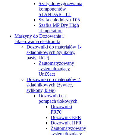
Szafy do wygrzewania
komponentów
STANDART LT
Szafa chłodnicza T05
Szafka MP Dry High
Temperature
Maszyny do Dozowania i
lakierowania elektroniki
Dozowniki do materiałów 1-
składnikowych (sylikony,
pasty, kleje)
Zautomatyzowany
system dozujący
UniXact
Dozowniki do materiałów 2-
składnikowych (żywice,
sylikony, kleje)
Dozowniki na
pompach tłokowych
Dozowniki
PR70
Dozownik EFR
Dozownik HFR
Zautomatyzowany
system dozujący