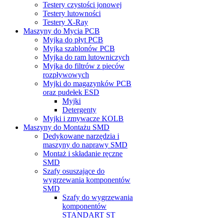
Testery czystości jonowej
Testery lutowności
Testery X-Ray
Maszyny do Mycia PCB
Myjka do płyt PCB
Myjka szablonów PCB
Myjka do ram lutowniczych
Myjka do filtrów z pieców
rozpływowych
Myjki do magazynków PCB
oraz pudełek ESD
Myjki
Detergenty
Myjki i zmywacze KOLB
Maszyny do Montażu SMD
Dedykowane narzędzia i
maszyny do naprawy SMD
Montaż i składanie ręczne
SMD
Szafy osuszające do
wygrzewania komponentów
SMD
Szafy do wygrzewania
komponentów
STANDART ST