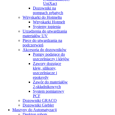
UniXact
Dozowniki na
pompach zębatych
Wtryskarki do Hotmeltu
Wtryskarki Hotmelt
Systemy topienia
Urządzenia do utwardzania
materiałów UV
Piece do utwardzania na
podczerwień
Akcesoria do dozowników
Pompy podające do
uszczelniaczy i klejów
Zawory dozujące
kleje, silikony,
uszczelniacze i
epoksydy
Zawór do materiałów
2-składnikowych
System pomiarowy
PCF
Dozowniki GRACO
Dozowniki Giebler
Maszyny do Automatyzacji
Desktop robots