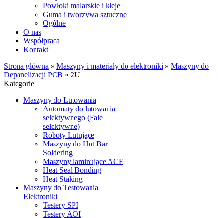
Powłoki malarskie i kleje
Guma i tworzywa sztuczne
Ogólne
O nas
Współpraca
Kontakt
Strona główna
»
Maszyny i materiały do elektroniki
»
Maszyny do
Depanelizacji PCB
»
2U
Kategorie
Maszyny do Lutowania
Automaty do lutowania
selektywnego (Fale
selektywne)
Roboty Lutujące
Maszyny do Hot Bar
Soldering
Maszyny laminujące ACF
Heat Seal Bonding
Heat Staking
Maszyny do Testowania
Elektroniki
Testery SPI
Testery AOI