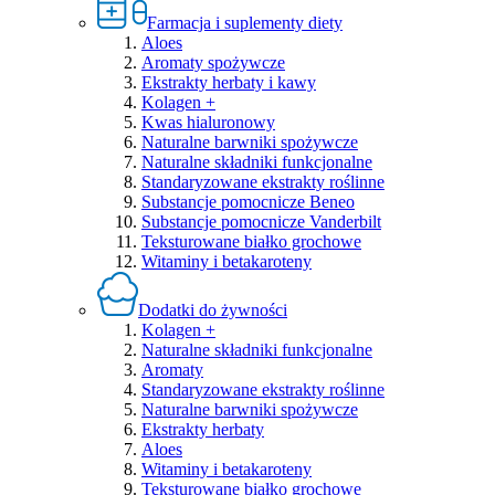
Farmacja i suplementy diety
Aloes
Aromaty spożywcze
Ekstrakty herbaty i kawy
Kolagen +
Kwas hialuronowy
Naturalne barwniki spożywcze
Naturalne składniki funkcjonalne
Standaryzowane ekstrakty roślinne
Substancje pomocnicze Beneo
Substancje pomocnicze Vanderbilt
Teksturowane białko grochowe
Witaminy i betakaroteny
Dodatki do żywności
Kolagen +
Naturalne składniki funkcjonalne
Aromaty
Standaryzowane ekstrakty roślinne
Naturalne barwniki spożywcze
Ekstrakty herbaty
Aloes
Witaminy i betakaroteny
Teksturowane białko grochowe