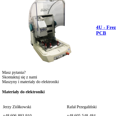
4U - Fre
PCB
Masz pytania?
Skontaktuj się z nami
Maszyny i materiały do elektroniki
Materiały do elektroniki
Jerzy Ziółkowski
Rafał Przegaliński
+48 606-893-910
+48 605-548-484