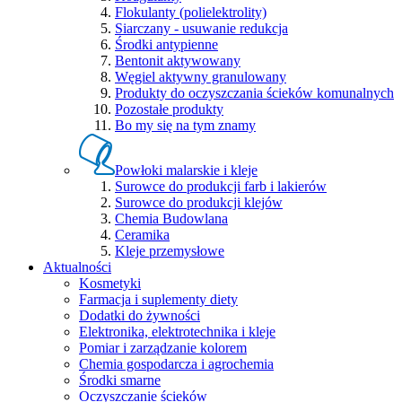
Flokulanty (polielektrolity)
Siarczany - usuwanie redukcja
Środki antypienne
Bentonit aktywowany
Węgiel aktywny granulowany
Produkty do oczyszczania ścieków komunalnych
Pozostałe produkty
Bo my się na tym znamy
Powłoki malarskie i kleje
Surowce do produkcji farb i lakierów
Surowce do produkcji klejów
Chemia Budowlana
Ceramika
Kleje przemysłowe
Aktualności
Kosmetyki
Farmacja i suplementy diety
Dodatki do żywności
Elektronika, elektrotechnika i kleje
Pomiar i zarządzanie kolorem
Chemia gospodarcza i agrochemia
Środki smarne
Oczyszczanie ścieków