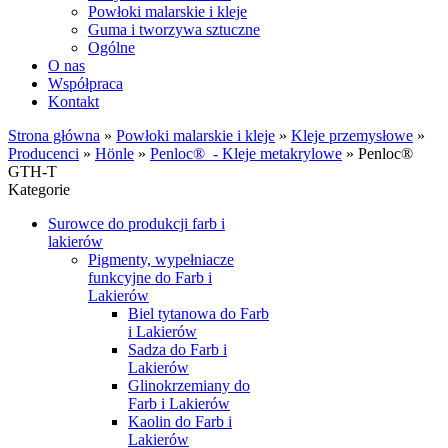
Powłoki malarskie i kleje
Guma i tworzywa sztuczne
Ogólne
O nas
Współpraca
Kontakt
Strona główna
»
Powłoki malarskie i kleje
»
Kleje przemysłowe
»
Producenci
»
Hönle
»
Penloc® - Kleje metakrylowe
»
Penloc®
GTH-T
Kategorie
Surowce do produkcji farb i
lakierów
Pigmenty, wypełniacze
funkcyjne do Farb i
Lakierów
Biel tytanowa do Farb
i Lakierów
Sadza do Farb i
Lakierów
Glinokrzemiany do
Farb i Lakierów
Kaolin do Farb i
Lakierów