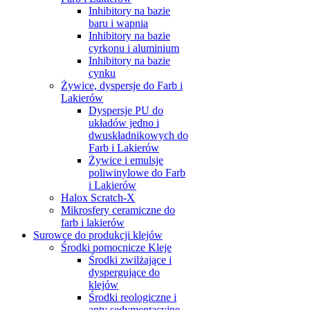
Inhibitory na bazie
baru i wapnia
Inhibitory na bazie
cyrkonu i aluminium
Inhibitory na bazie
cynku
Żywice, dyspersje do Farb i
Lakierów
Dyspersje PU do
układów jedno i
dwuskładnikowych do
Farb i Lakierów
Żywice i emulsje
poliwinylowe do Farb
i Lakierów
Halox Scratch-X
Mikrosfery ceramiczne do
farb i lakierów
Surowce do produkcji klejów
Środki pomocnicze Kleje
Środki zwilżające i
dyspergujące do
klejów
Środki reologiczne i
anty sedymentacyjne