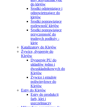
do klejów
Środki odpieniające i
odpowietrzające do
klejów
Środki poprawiające
rozlewność klejów
Środki poprawiające
przyczepność do
trudnych podłoży -
kleje
Katalizatory do Klejów
Żywice, dyspersje do
Klejów
Dyspersje PU do
układów jedno i
dwuskładnikowych do
Klejów
Żywice i emulsje
poliwinylowe do
Klejów
Estry do Klejów
Estry do produkcji
farb, klei i
uszczelniaczy