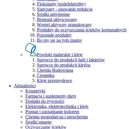
Flokulanty (polielektrolity)
Siarczany - usuwanie redukcja
Środki antypienne
Bentonit aktywowany
Węgiel aktywny granulowany
Produkty do oczyszczania ścieków komunalnych
Pozostałe produkty
Bo my się na tym znamy
Powłoki malarskie i kleje
Surowce do produkcji farb i lakierów
Surowce do produkcji klejów
Chemia Budowlana
Ceramika
Kleje przemysłowe
Aktualności
Kosmetyki
Farmacja i suplementy diety
Dodatki do żywności
Elektronika, elektrotechnika i kleje
Pomiar i zarządzanie kolorem
Chemia gospodarcza i agrochemia
Środki smarne
Oczyszczanie ścieków