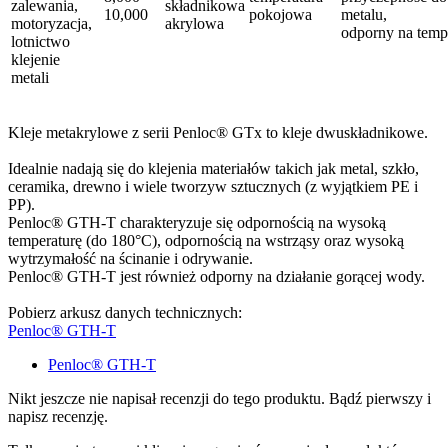
zalewania,
składnikowa
10,000
pokojowa
metalu,
motoryzacja,
akrylowa
odporny na temp
lotnictwo
klejenie
metali
Kleje metakrylowe z serii Penloc® GTx to kleje dwuskładnikowe.
Idealnie nadają się do klejenia materiałów takich jak metal, szkło,
ceramika, drewno i wiele tworzyw sztucznych (z wyjątkiem PE i
PP).
Penloc® GTH-T charakteryzuje się odpornością na wysoką
temperaturę (do 180°C), odpornością na wstrząsy oraz wysoką
wytrzymałość na ścinanie i odrywanie.
Penloc® GTH-T jest również odporny na działanie gorącej wody.
Pobierz arkusz danych technicznych:
Penloc® GTH-T
Penloc® GTH-T
Nikt jeszcze nie napisał recenzji do tego produktu. Bądź pierwszy i
napisz recenzję.