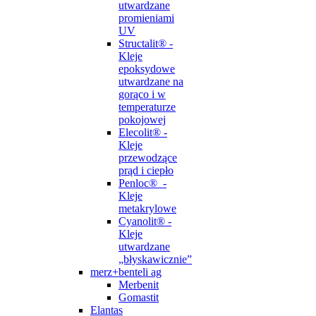
utwardzane
promieniami
UV
Structalit® -
Kleje
epoksydowe
utwardzane na
gorąco i w
temperaturze
pokojowej
Elecolit® -
Kleje
przewodzące
prąd i ciepło
Penloc® -
Kleje
metakrylowe
Cyanolit® -
Kleje
utwardzane
„błyskawicznie”
merz+benteli ag
Merbenit
Gomastit
Elantas