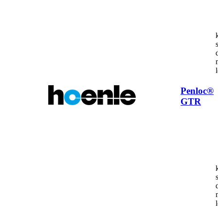
Penloc®
GTR