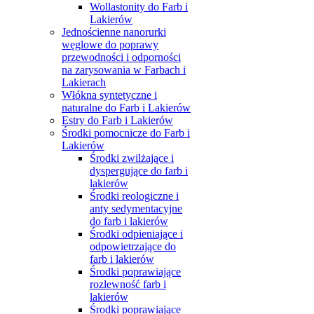
Wollastonity do Farb i
Lakierów
Jednościenne nanorurki
węglowe do poprawy
przewodności i odporności
na zarysowania w Farbach i
Lakierach
Włókna syntetyczne i
naturalne do Farb i Lakierów
Estry do Farb i Lakierów
Środki pomocnicze do Farb i
Lakierów
Środki zwilżające i
dyspergujące do farb i
lakierów
Środki reologiczne i
anty sedymentacyjne
do farb i lakierów
Środki odpieniające i
odpowietrzające do
farb i lakierów
Środki poprawiające
rozlewność farb i
lakierów
Środki poprawiające