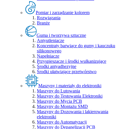
Pomiar i zarządzanie kolorem
Rozwiązania
Branże
Guma i tworzywa sztuczne
Antyutleniacze
Koncentraty barwiące do gumy i kauczuku
silikonowego
Napełniacze
Przyspieszacze i środki wulkanizujące
Środki antyadhezyjne
Środki ułatwiające przetwórstwo
Maszyny i materiały do elektroniki
Maszyny do Lutowania
Maszyny do Testowania Elektroniki
Maszyny do Mycia PCB
Maszyny do Montażu SMD
Maszyny do Dozowania i lakierowania
elektroniki
Maszyny do Automatyzacji
Maszyny do Depanelizacji PCB