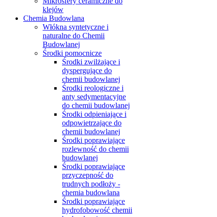
Mikrosfery ceramiczne do
klejów
Chemia Budowlana
Włókna syntetyczne i
naturalne do Chemii
Budowlanej
Środki pomocnicze
Środki zwilżające i
dyspergujące do
chemii budowlanej
Środki reologiczne i
anty sedymentacyjne
do chemii budowlanej
Środki odpieniające i
odpowietrzające do
chemii budowlanej
Środki poprawiające
rozlewność do chemii
budowlanej
Środki poprawiające
przyczepność do
trudnych podłoży -
chemia budowlana
Środki poprawiające
hydrofobowość chemii