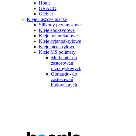
Hönle
GRACO
Giebler
Kleje i uszczelniacze
Silikony przemysłowe
Kleje epoksydowe
Kleje poliuretanowe
Kleje cyjanoakrylowe
Kleje metakrylowe
Kleje MS polimery
Merbenit - do
zastosowań
przemysłowych
Gomastit - do
zastosowań
budowlanych