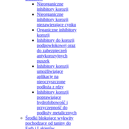
Nieorganiczne
inhibitory korozji
Nieorganiczne
inhibitory korozji
niezawierające cynku
Organiczne inhibitory
korozji
Inhibitory do korozji
podpowłokowej oraz
do zabezpieczeń
antykorozyjnych
puszek
Inhibitory korozji
umożliwiające
aplikację na
nieoczyszczone
podłoża z rdzy
Inhibitory korozji
poprawiające
hydrofobowość i
przyczepność do
podłoży metalicznych
Środki blokujące wykwity
pochodzące od taniny do
Farb i Lakierów