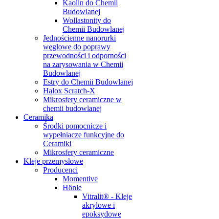
Kaolin do Chemii
Budowlanej
Wollastonity do
Chemii Budowlanej
Jednościenne nanorurki
węglowe do poprawy
przewodności i odporności
na zarysowania w Chemii
Budowlanej
Estry do Chemii Budowlanej
Halox Scratch-X
Mikrosfery ceramiczne w
chemii budowlanej
Ceramika
Środki pomocnicze i
wypełniacze funkcyjne do
Ceramiki
Mikrosfery ceramiczne
Kleje przemysłowe
Producenci
Momentive
Hönle
Vitralit® - Kleje
akrylowe i
epoksydowe