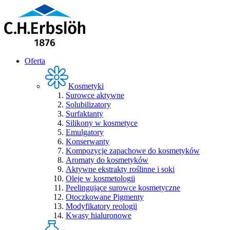
Oferta
Kosmetyki
Surowce aktywne
Solubilizatory
Surfaktanty
Silikony w kosmetyce
Emulgatory
Konserwanty
Kompozycje zapachowe do kosmetyków
Aromaty do kosmetyków
Aktywne ekstrakty roślinne i soki
Oleje w kosmetologii
Peelingujące surowce kosmetyczne
Otoczkowane Pigmenty
Modyfikatory reologii
Kwasy hialuronowe