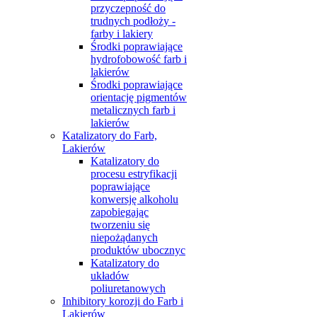
przyczepność do
trudnych podłoży -
farby i lakiery
Środki poprawiające
hydrofobowość farb i
lakierów
Środki poprawiające
orientację pigmentów
metalicznych farb i
lakierów
Katalizatory do Farb,
Lakierów
Katalizatory do
procesu estryfikacji
poprawiające
konwersję alkoholu
zapobiegając
tworzeniu się
niepożądanych
produktów ubocznyc
Katalizatory do
układów
poliuretanowych
Inhibitory korozji do Farb i
Lakierów