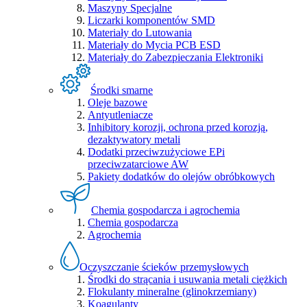
Maszyny Specjalne
Liczarki komponentów SMD
Materiały do Lutowania
Materiały do Mycia PCB ESD
Materiały do Zabezpieczania Elektroniki
Środki smarne
Oleje bazowe
Antyutleniacze
Inhibitory korozji, ochrona przed korozją,
dezaktywatory metali
Dodatki przeciwzużyciowe EPi
przeciwzatarciowe AW
Pakiety dodatków do olejów obróbkowych
Chemia gospodarcza i agrochemia
Chemia gospodarcza
Agrochemia
Oczyszczanie ścieków przemysłowych
Środki do strącania i usuwania metali ciężkich
Flokulanty mineralne (glinokrzemiany)
Koagulanty