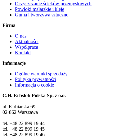
Oczyszczanie ścieków przemysłowych
Powłoki malarskie i kleje
Guma i tworzywa sztuczne
Firma
O nas
Aktualności
Współpraca
Kontakt
Informacje
Ogólne warunki sprzedaży
Polityka prywatności
Informacja o cookie
C.H. Erbslöh Polska Sp. z o.o.
ul. Farbiarska 69
02-862 Warszawa
tel. +48 22 899 19 44
tel. +48 22 899 19 45
tel. +48 22 899 19 46