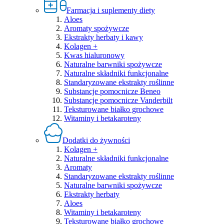
Farmacja i suplementy diety
Aloes
Aromaty spożywcze
Ekstrakty herbaty i kawy
Kolagen +
Kwas hialuronowy
Naturalne barwniki spożywcze
Naturalne składniki funkcjonalne
Standaryzowane ekstrakty roślinne
Substancje pomocnicze Beneo
Substancje pomocnicze Vanderbilt
Teksturowane białko grochowe
Witaminy i betakaroteny
Dodatki do żywności
Kolagen +
Naturalne składniki funkcjonalne
Aromaty
Standaryzowane ekstrakty roślinne
Naturalne barwniki spożywcze
Ekstrakty herbaty
Aloes
Witaminy i betakaroteny
Teksturowane białko grochowe