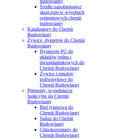
budowlanej
Środki zapobiegające
skurczom w wyrobach
cementowych chemii
budowlanej
Katalizatory do Chemii
Budowlanej
Żywice, dyspersje do Chemii
Budowlanej
Dyspersje PU do
układów jedno i
dwuskładnikowych do
Chemii Budowlanej
Żywice i emulsje
poliwinylowe do
Chemii Budowlanej
Pigmenty, wypełniacze
funkcyjne do Chemii
Budowlanej
Biel tytanowa do
Chemii Budowlanej
Sadza do Chemii
Budowlanej
Glinokrzemiany do
Chemii Budowlanej