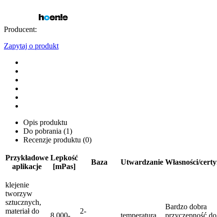
Producent:
Zapytaj o produkt
Opis produktu
Do pobrania (1)
Recenzje produktu (0)
Przykładowe
Lepkość
Baza
Utwardzanie
Własności/certy
aplikacje
[mPas]
klejenie
tworzyw
sztucznych,
Bardzo dobra
materiał do
2-
8,000-
temperatura
przyczepność do