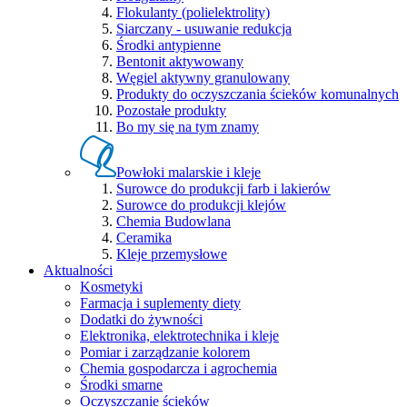
Flokulanty (polielektrolity)
Siarczany - usuwanie redukcja
Środki antypienne
Bentonit aktywowany
Węgiel aktywny granulowany
Produkty do oczyszczania ścieków komunalnych
Pozostałe produkty
Bo my się na tym znamy
Powłoki malarskie i kleje
Surowce do produkcji farb i lakierów
Surowce do produkcji klejów
Chemia Budowlana
Ceramika
Kleje przemysłowe
Aktualności
Kosmetyki
Farmacja i suplementy diety
Dodatki do żywności
Elektronika, elektrotechnika i kleje
Pomiar i zarządzanie kolorem
Chemia gospodarcza i agrochemia
Środki smarne
Oczyszczanie ścieków