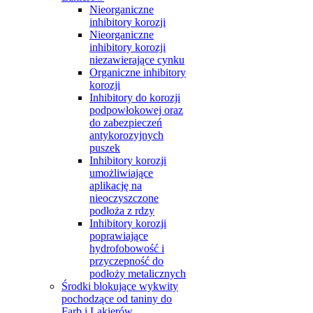
Nieorganiczne
inhibitory korozji
Nieorganiczne
inhibitory korozji
niezawierające cynku
Organiczne inhibitory
korozji
Inhibitory do korozji
podpowłokowej oraz
do zabezpieczeń
antykorozyjnych
puszek
Inhibitory korozji
umożliwiające
aplikację na
nieoczyszczone
podłoża z rdzy
Inhibitory korozji
poprawiające
hydrofobowość i
przyczepność do
podłoży metalicznych
Środki blokujące wykwity
pochodzące od taniny do
Farb i Lakierów