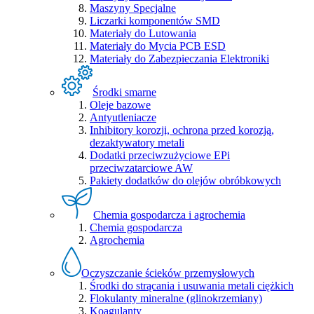
Maszyny Specjalne
Liczarki komponentów SMD
Materiały do Lutowania
Materiały do Mycia PCB ESD
Materiały do Zabezpieczania Elektroniki
Środki smarne
Oleje bazowe
Antyutleniacze
Inhibitory korozji, ochrona przed korozją,
dezaktywatory metali
Dodatki przeciwzużyciowe EPi
przeciwzatarciowe AW
Pakiety dodatków do olejów obróbkowych
Chemia gospodarcza i agrochemia
Chemia gospodarcza
Agrochemia
Oczyszczanie ścieków przemysłowych
Środki do strącania i usuwania metali ciężkich
Flokulanty mineralne (glinokrzemiany)
Koagulanty