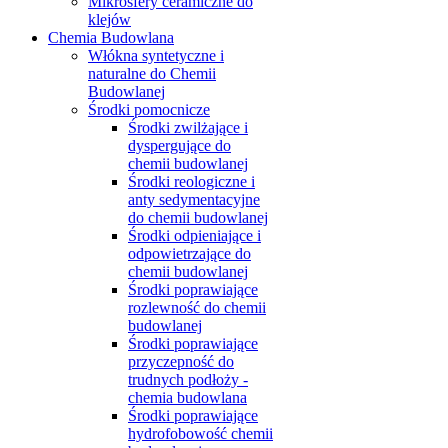
Mikrosfery ceramiczne do
klejów
Chemia Budowlana
Włókna syntetyczne i
naturalne do Chemii
Budowlanej
Środki pomocnicze
Środki zwilżające i
dyspergujące do
chemii budowlanej
Środki reologiczne i
anty sedymentacyjne
do chemii budowlanej
Środki odpieniające i
odpowietrzające do
chemii budowlanej
Środki poprawiające
rozlewność do chemii
budowlanej
Środki poprawiające
przyczepność do
trudnych podłoży -
chemia budowlana
Środki poprawiające
hydrofobowość chemii