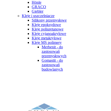
Hönle
GRACO
Giebler
Kleje i uszczelniacze
Silikony przemysłowe
Kleje epoksydowe
Kleje poliuretanowe
Kleje cyjanoakrylowe
Kleje metakrylowe
Kleje MS polimery
Merbenit - do
zastosowań
przemysłowych
Gomastit - do
zastosowań
budowlanych