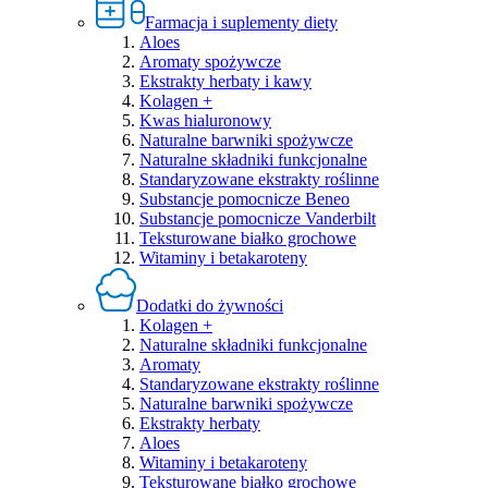
Farmacja i suplementy diety
Aloes
Aromaty spożywcze
Ekstrakty herbaty i kawy
Kolagen +
Kwas hialuronowy
Naturalne barwniki spożywcze
Naturalne składniki funkcjonalne
Standaryzowane ekstrakty roślinne
Substancje pomocnicze Beneo
Substancje pomocnicze Vanderbilt
Teksturowane białko grochowe
Witaminy i betakaroteny
Dodatki do żywności
Kolagen +
Naturalne składniki funkcjonalne
Aromaty
Standaryzowane ekstrakty roślinne
Naturalne barwniki spożywcze
Ekstrakty herbaty
Aloes
Witaminy i betakaroteny
Teksturowane białko grochowe