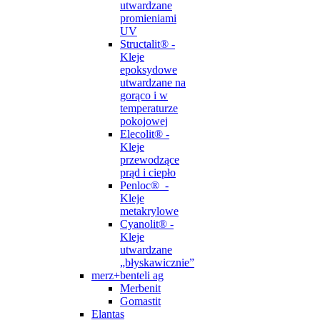
utwardzane
promieniami
UV
Structalit® -
Kleje
epoksydowe
utwardzane na
gorąco i w
temperaturze
pokojowej
Elecolit® -
Kleje
przewodzące
prąd i ciepło
Penloc® -
Kleje
metakrylowe
Cyanolit® -
Kleje
utwardzane
„błyskawicznie”
merz+benteli ag
Merbenit
Gomastit
Elantas