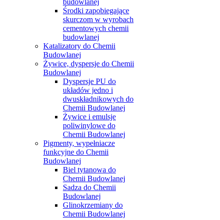
budowlanej
Środki zapobiegające
skurczom w wyrobach
cementowych chemii
budowlanej
Katalizatory do Chemii
Budowlanej
Żywice, dyspersje do Chemii
Budowlanej
Dyspersje PU do
układów jedno i
dwuskładnikowych do
Chemii Budowlanej
Żywice i emulsje
poliwinylowe do
Chemii Budowlanej
Pigmenty, wypełniacze
funkcyjne do Chemii
Budowlanej
Biel tytanowa do
Chemii Budowlanej
Sadza do Chemii
Budowlanej
Glinokrzemiany do
Chemii Budowlanej