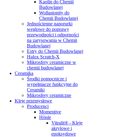
Kaolin do Chemii
Budowlanej
Wollastonity do
Chemii Budowlanej
Jednościenne nanorurki
węglowe do poprawy
przewodności i odporności
na zarysowania w Chemii
Budowlanej
Estry do Chemii Budowlanej
Halox Scratch-X
Mikrosfery ceramiczne w
chemii budowlanej
Ceramika
Środki pomocnicze i
wypełniacze funkcyjne do
Ceramiki
Mikrosfery ceramiczne
Kleje przemysłowe
Producenci
Momentive
Hönle
Vitralit® - Kleje
akrylowe i
epoksydowe