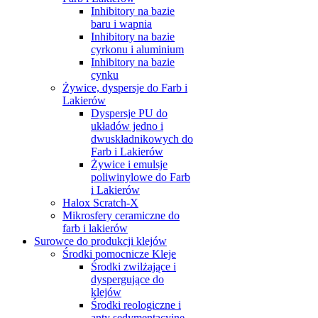
Inhibitory na bazie
baru i wapnia
Inhibitory na bazie
cyrkonu i aluminium
Inhibitory na bazie
cynku
Żywice, dyspersje do Farb i
Lakierów
Dyspersje PU do
układów jedno i
dwuskładnikowych do
Farb i Lakierów
Żywice i emulsje
poliwinylowe do Farb
i Lakierów
Halox Scratch-X
Mikrosfery ceramiczne do
farb i lakierów
Surowce do produkcji klejów
Środki pomocnicze Kleje
Środki zwilżające i
dyspergujące do
klejów
Środki reologiczne i
anty sedymentacyjne