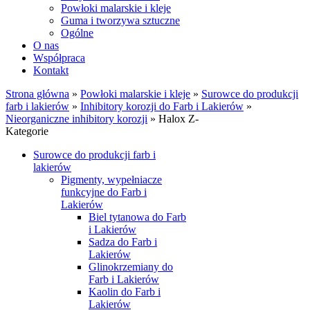
Powłoki malarskie i kleje
Guma i tworzywa sztuczne
Ogólne
O nas
Współpraca
Kontakt
Strona główna
»
Powłoki malarskie i kleje
»
Surowce do produkcji
farb i lakierów
»
Inhibitory korozji do Farb i Lakierów
»
Nieorganiczne inhibitory korozji
»
Halox Z-
Kategorie
Surowce do produkcji farb i
lakierów
Pigmenty, wypełniacze
funkcyjne do Farb i
Lakierów
Biel tytanowa do Farb
i Lakierów
Sadza do Farb i
Lakierów
Glinokrzemiany do
Farb i Lakierów
Kaolin do Farb i
Lakierów