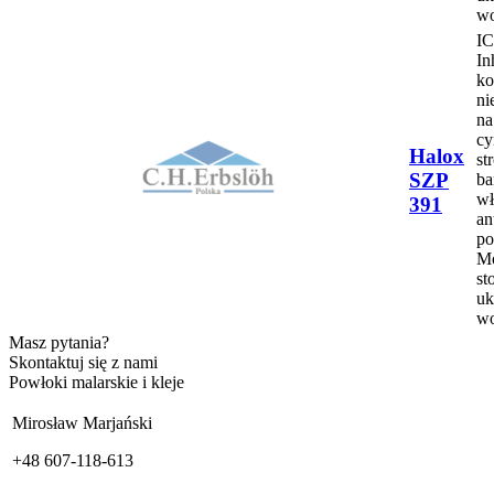
wo
IC
In
ko
ni
na
cy
Halox
st
SZP
ba
wł
391
an
po
Mo
st
uk
wo
Masz pytania?
Skontaktuj się z nami
Powłoki malarskie i kleje
Mirosław Marjański
+48 607-118-613