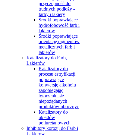
przyczepność do
trudnych podłoży -
farby i lakiery
Środki poprawiające
hydrofobowość farb i
lakierów
Środki poprawiające
orientację pigmentów
metalicznych farb i
lakierów
Katalizatory do Farb,
Lakierów
Katalizatory do
procesu estryfikacji
poprawiające
konwersję alkoholu
zapobiegając
tworzeniu się
niepożądanych
produktów ubocznyc
Katalizatory do
układów
poliuretanowych
Inhibitory korozji do Farb i
Lakierów