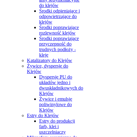
do klejów
Środki odpieniające i
odpowietrzające do
klejów
Środki poprawiające
rozlewność klejów
Środki poprawiające
przyczepność do
trudnych podłoży -
kleje
Katalizatory do Klejów
Żywice, dyspersje do
Klejów
Dyspersje PU do
układów jedno i
dwuskładnikowych do
Klejów
Żywice i emulsje
poliwinylowe do
Klejów
Estry do Klejów
Estry do produkcji
farb, klei i
uszczelniaczy