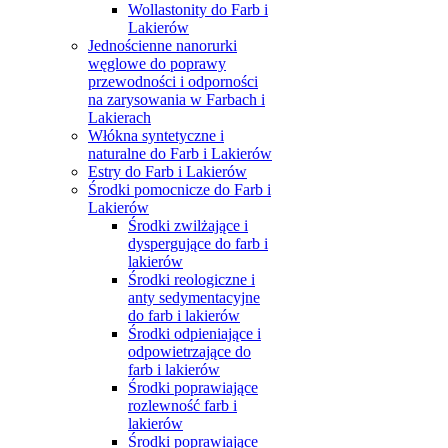
Wollastonity do Farb i
Lakierów
Jednościenne nanorurki
węglowe do poprawy
przewodności i odporności
na zarysowania w Farbach i
Lakierach
Włókna syntetyczne i
naturalne do Farb i Lakierów
Estry do Farb i Lakierów
Środki pomocnicze do Farb i
Lakierów
Środki zwilżające i
dyspergujące do farb i
lakierów
Środki reologiczne i
anty sedymentacyjne
do farb i lakierów
Środki odpieniające i
odpowietrzające do
farb i lakierów
Środki poprawiające
rozlewność farb i
lakierów
Środki poprawiające