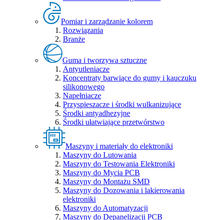
Pomiar i zarządzanie kolorem
Rozwiązania
Branże
Guma i tworzywa sztuczne
Antyutleniacze
Koncentraty barwiące do gumy i kauczuku
silikonowego
Napełniacze
Przyspieszacze i środki wulkanizujące
Środki antyadhezyjne
Środki ułatwiające przetwórstwo
Maszyny i materiały do elektroniki
Maszyny do Lutowania
Maszyny do Testowania Elektroniki
Maszyny do Mycia PCB
Maszyny do Montażu SMD
Maszyny do Dozowania i lakierowania
elektroniki
Maszyny do Automatyzacji
Maszyny do Depanelizacji PCB