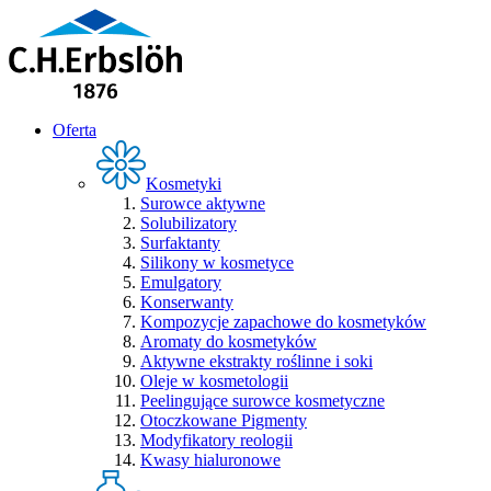
Oferta
Kosmetyki
Surowce aktywne
Solubilizatory
Surfaktanty
Silikony w kosmetyce
Emulgatory
Konserwanty
Kompozycje zapachowe do kosmetyków
Aromaty do kosmetyków
Aktywne ekstrakty roślinne i soki
Oleje w kosmetologii
Peelingujące surowce kosmetyczne
Otoczkowane Pigmenty
Modyfikatory reologii
Kwasy hialuronowe