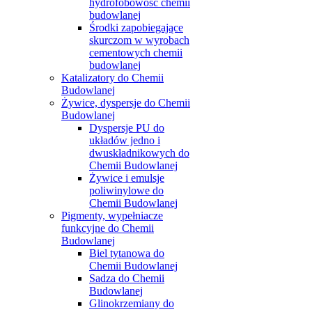
hydrofobowość chemii
budowlanej
Środki zapobiegające
skurczom w wyrobach
cementowych chemii
budowlanej
Katalizatory do Chemii
Budowlanej
Żywice, dyspersje do Chemii
Budowlanej
Dyspersje PU do
układów jedno i
dwuskładnikowych do
Chemii Budowlanej
Żywice i emulsje
poliwinylowe do
Chemii Budowlanej
Pigmenty, wypełniacze
funkcyjne do Chemii
Budowlanej
Biel tytanowa do
Chemii Budowlanej
Sadza do Chemii
Budowlanej
Glinokrzemiany do