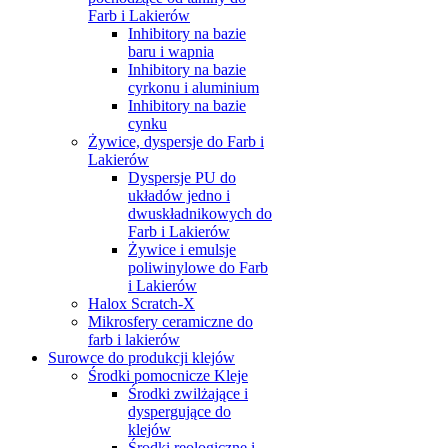
Farb i Lakierów
Inhibitory na bazie
baru i wapnia
Inhibitory na bazie
cyrkonu i aluminium
Inhibitory na bazie
cynku
Żywice, dyspersje do Farb i
Lakierów
Dyspersje PU do
układów jedno i
dwuskładnikowych do
Farb i Lakierów
Żywice i emulsje
poliwinylowe do Farb
i Lakierów
Halox Scratch-X
Mikrosfery ceramiczne do
farb i lakierów
Surowce do produkcji klejów
Środki pomocnicze Kleje
Środki zwilżające i
dyspergujące do
klejów
Środki reologiczne i