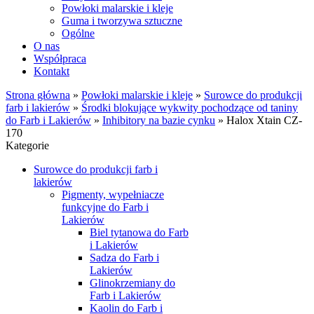
Powłoki malarskie i kleje
Guma i tworzywa sztuczne
Ogólne
O nas
Współpraca
Kontakt
Strona główna
»
Powłoki malarskie i kleje
»
Surowce do produkcji
farb i lakierów
»
Środki blokujące wykwity pochodzące od taniny
do Farb i Lakierów
»
Inhibitory na bazie cynku
»
Halox Xtain CZ-
170
Kategorie
Surowce do produkcji farb i
lakierów
Pigmenty, wypełniacze
funkcyjne do Farb i
Lakierów
Biel tytanowa do Farb
i Lakierów
Sadza do Farb i
Lakierów
Glinokrzemiany do
Farb i Lakierów
Kaolin do Farb i