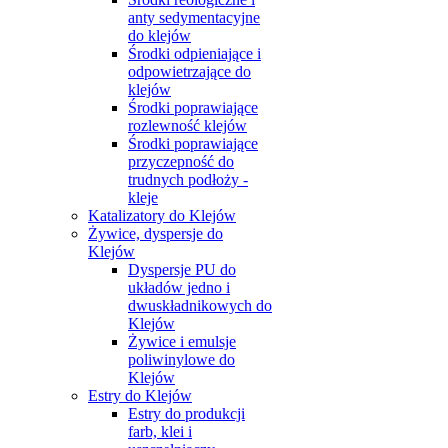
anty sedymentacyjne
do klejów
Środki odpieniające i
odpowietrzające do
klejów
Środki poprawiające
rozlewność klejów
Środki poprawiające
przyczepność do
trudnych podłoży -
kleje
Katalizatory do Klejów
Żywice, dyspersje do
Klejów
Dyspersje PU do
układów jedno i
dwuskładnikowych do
Klejów
Żywice i emulsje
poliwinylowe do
Klejów
Estry do Klejów
Estry do produkcji
farb, klei i