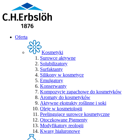
Oferta
Kosmetyki
Surowce aktywne
Solubilizatory
Surfaktanty
Silikony w kosmetyce
Emulgatory
Konserwanty
Kompozycje zapachowe do kosmetyków
Aromaty do kosmetyków
Aktywne ekstrakty roślinne i soki
Oleje w kosmetologii
Peelingujące surowce kosmetyczne
Otoczkowane Pigmenty
Modyfikatory reologii
Kwasy hialuronowe