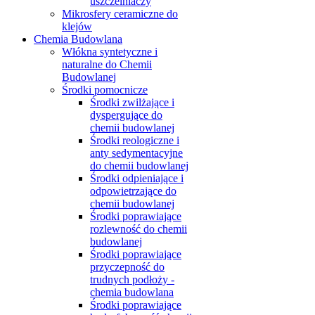
uszczelniaczy
Mikrosfery ceramiczne do
klejów
Chemia Budowlana
Włókna syntetyczne i
naturalne do Chemii
Budowlanej
Środki pomocnicze
Środki zwilżające i
dyspergujące do
chemii budowlanej
Środki reologiczne i
anty sedymentacyjne
do chemii budowlanej
Środki odpieniające i
odpowietrzające do
chemii budowlanej
Środki poprawiające
rozlewność do chemii
budowlanej
Środki poprawiające
przyczepność do
trudnych podłoży -
chemia budowlana
Środki poprawiające