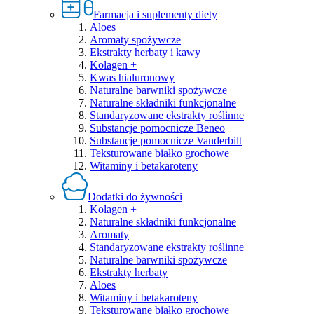
Farmacja i suplementy diety
Aloes
Aromaty spożywcze
Ekstrakty herbaty i kawy
Kolagen +
Kwas hialuronowy
Naturalne barwniki spożywcze
Naturalne składniki funkcjonalne
Standaryzowane ekstrakty roślinne
Substancje pomocnicze Beneo
Substancje pomocnicze Vanderbilt
Teksturowane białko grochowe
Witaminy i betakaroteny
Dodatki do żywności
Kolagen +
Naturalne składniki funkcjonalne
Aromaty
Standaryzowane ekstrakty roślinne
Naturalne barwniki spożywcze
Ekstrakty herbaty
Aloes
Witaminy i betakaroteny
Teksturowane białko grochowe