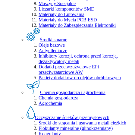
Maszyny Specjalne
Liczarki komponentów SMD
Materiały do Lutowania
Materiały do Mycia PCB ESD
Materiały do Zabezpieczania Elektroniki
Środki smarne
Oleje bazowe
Antyutleniacze
Inhibitory korozji, ochrona przed korozją,
dezaktywatory metali
Dodatki przeciwzużyciowe EPi
przeciwzatarciowe AW
Pakiety dodatków do olejów obróbkowych
Chemia gospodarcza i agrochemia
Chemia gospodarcza
Agrochemia
Oczyszczanie ścieków przemysłowych
Środki do strącania i usuwania metali ciężkich
Flokulanty mineralne (glinokrzemiany)
Koagulanty