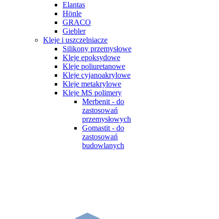
Elantas
Hönle
GRACO
Giebler
Kleje i uszczelniacze
Silikony przemysłowe
Kleje epoksydowe
Kleje poliuretanowe
Kleje cyjanoakrylowe
Kleje metakrylowe
Kleje MS polimery
Merbenit - do
zastosowań
przemysłowych
Gomastit - do
zastosowań
budowlanych