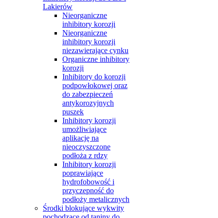
Lakierów
Nieorganiczne
inhibitory korozji
Nieorganiczne
inhibitory korozji
niezawierające cynku
Organiczne inhibitory
korozji
Inhibitory do korozji
podpowłokowej oraz
do zabezpieczeń
antykorozyjnych
puszek
Inhibitory korozji
umożliwiające
aplikację na
nieoczyszczone
podłoża z rdzy
Inhibitory korozji
poprawiające
hydrofobowość i
przyczepność do
podłoży metalicznych
Środki blokujące wykwity
pochodzące od taniny do