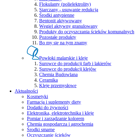
Flokulanty (polielektrolity)
Siarczany - usuwanie redukcja
Środki antypienne
Bentonit aktywowany
Węgiel aktywny granulowany
Produkty do oczyszczania ścieków komunalnych
Pozostałe produkty
Bo my się na tym znamy
Powłoki malarskie i kleje
Surowce do produkcji farb i lakierów
Surowce do produkcji klejów
Chemia Budowlana
Ceramika
Kleje przemysłowe
Aktualności
Kosmetyki
Farmacja i suplementy diety
Dodatki do żywności
Elektronika, elektrotechnika i kleje
Pomiar i zarządzanie kolorem
Chemia gospodarcza i agrochemia
Środki smarne
Oczyszczanie ścieków