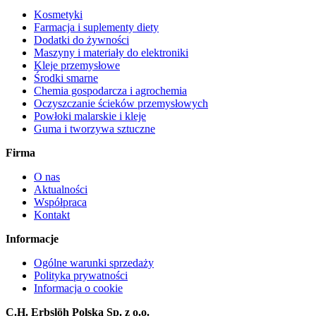
Kosmetyki
Farmacja i suplementy diety
Dodatki do żywności
Maszyny i materiały do elektroniki
Kleje przemysłowe
Środki smarne
Chemia gospodarcza i agrochemia
Oczyszczanie ścieków przemysłowych
Powłoki malarskie i kleje
Guma i tworzywa sztuczne
Firma
O nas
Aktualności
Współpraca
Kontakt
Informacje
Ogólne warunki sprzedaży
Polityka prywatności
Informacja o cookie
C.H. Erbslöh Polska Sp. z o.o.