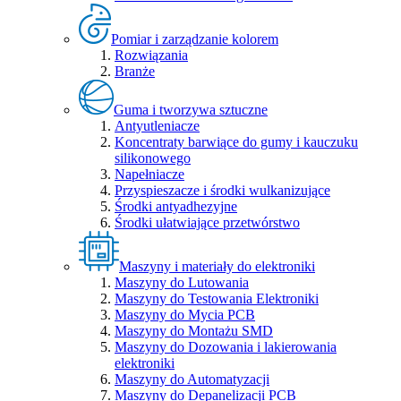
Pomiar i zarządzanie kolorem
Rozwiązania
Branże
Guma i tworzywa sztuczne
Antyutleniacze
Koncentraty barwiące do gumy i kauczuku
silikonowego
Napełniacze
Przyspieszacze i środki wulkanizujące
Środki antyadhezyjne
Środki ułatwiające przetwórstwo
Maszyny i materiały do elektroniki
Maszyny do Lutowania
Maszyny do Testowania Elektroniki
Maszyny do Mycia PCB
Maszyny do Montażu SMD
Maszyny do Dozowania i lakierowania
elektroniki
Maszyny do Automatyzacji
Maszyny do Depanelizacji PCB