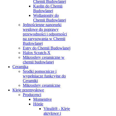
Chemii Budowlanej
Kaolin do Chemii
Budowlanej
Wollastonity do
Chemii Budowlanej
Jednościenne nanorurki
węglowe do poprawy
przewodności i odporności
na zarysowania w Chemii
Budowlanej
Estry do Chemii Budowlanej
Halox Scratch-X
Mikrosfery ceramiczne w
chemii budowlanej
Ceramika
Środki pomocnicze i
wypełniacze funkcyjne do
Ceramiki
Mikrosfery ceramiczne
Kleje przemysłowe
Producenci
Momentive
Hönle
Vitralit® - Kleje
akrylowe i