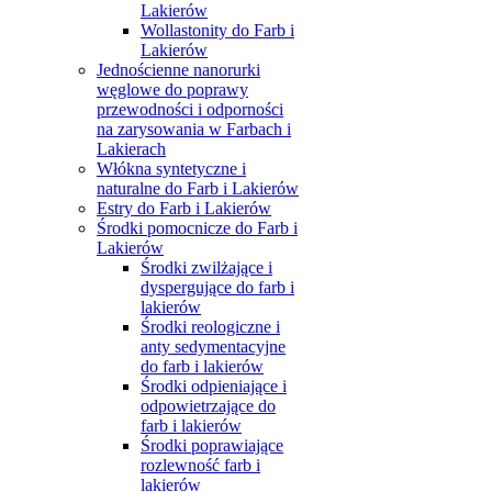
Lakierów
Wollastonity do Farb i
Lakierów
Jednościenne nanorurki
węglowe do poprawy
przewodności i odporności
na zarysowania w Farbach i
Lakierach
Włókna syntetyczne i
naturalne do Farb i Lakierów
Estry do Farb i Lakierów
Środki pomocnicze do Farb i
Lakierów
Środki zwilżające i
dyspergujące do farb i
lakierów
Środki reologiczne i
anty sedymentacyjne
do farb i lakierów
Środki odpieniające i
odpowietrzające do
farb i lakierów
Środki poprawiające
rozlewność farb i
lakierów