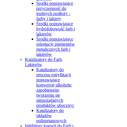
Środki poprawiające
przyczepność do
trudnych podłoży -
farby i lakiery
Środki poprawiające
hydrofobowość farb i
lakierów
Środki poprawiające
orientację pigmentów
metalicznych farb i
lakierów
Katalizatory do Farb,
Lakierów
Katalizatory do
procesu estryfikacji
poprawiające
konwersję alkoholu
zapobiegając
tworzeniu się
niepożądanych
produktów ubocznyc
Katalizatory do
układów
poliuretanowych
Inhibitory korozji do Farb i