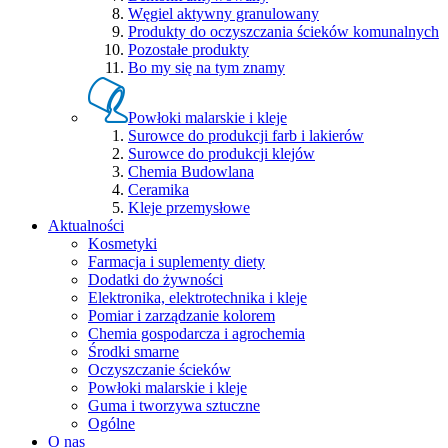
Węgiel aktywny granulowany
Produkty do oczyszczania ścieków komunalnych
Pozostałe produkty
Bo my się na tym znamy
Powłoki malarskie i kleje
Surowce do produkcji farb i lakierów
Surowce do produkcji klejów
Chemia Budowlana
Ceramika
Kleje przemysłowe
Aktualności
Kosmetyki
Farmacja i suplementy diety
Dodatki do żywności
Elektronika, elektrotechnika i kleje
Pomiar i zarządzanie kolorem
Chemia gospodarcza i agrochemia
Środki smarne
Oczyszczanie ścieków
Powłoki malarskie i kleje
Guma i tworzywa sztuczne
Ogólne
O nas