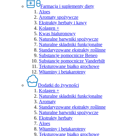
Farmacja i suplementy diety
Aloes
Aromaty spożywcze
Ekstrakty herbaty i kawy
Kolagen +
Kwas hialuronowy
Naturalne barwniki spożywcze
Naturalne składniki funkcjonalne
Standaryzowane ekstrakty roślinne
Substancje pomocnicze Beneo
Substancje pomocnicze Vanderbilt
Teksturowane białko grochowe
Witaminy i betakaroteny
Dodatki do żywności
Kolagen +
Naturalne składniki funkcjonalne
Aromaty
Standaryzowane ekstrakty roślinne
Naturalne barwniki spożywcze
Ekstrakty herbaty
Aloes
Witaminy i betakaroteny
Teksturowane białko grochowe