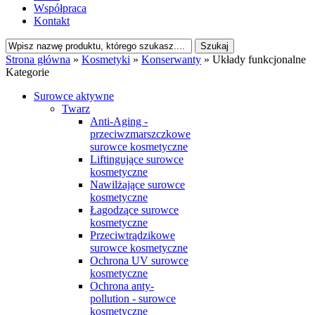
Współpraca
Kontakt
Strona główna
»
Kosmetyki
»
Konserwanty
»
Układy funkcjonalne
Kategorie
Surowce aktywne
Twarz
Anti-Aging -
przeciwzmarszczkowe
surowce kosmetyczne
Liftingujące surowce
kosmetyczne
Nawilżające surowce
kosmetyczne
Łagodzące surowce
kosmetyczne
Przeciwtrądzikowe
surowce kosmetyczne
Ochrona UV surowce
kosmetyczne
Ochrona anty-
pollution - surowce
kosmetyczne