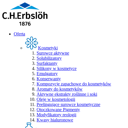
Oferta
Kosmetyki
Surowce aktywne
Solubilizatory
Surfaktanty
Silikony w kosmetyce
Emulgatory
Konserwanty
Kompozycje zapachowe do kosmetyków
Aromaty do kosmetyków
Aktywne ekstrakty roślinne i soki
Oleje w kosmetologii
Peelingujące surowce kosmetyczne
Otoczkowane Pigmenty
Modyfikatory reologii
Kwasy hialuronowe