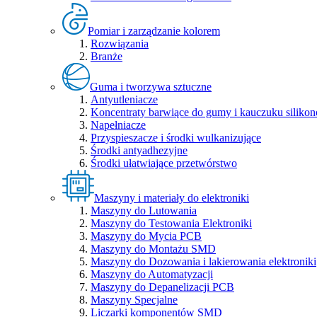
Pomiar i zarządzanie kolorem
Rozwiązania
Branże
Guma i tworzywa sztuczne
Antyutleniacze
Koncentraty barwiące do gumy i kauczuku siliko
Napełniacze
Przyspieszacze i środki wulkanizujące
Środki antyadhezyjne
Środki ułatwiające przetwórstwo
Maszyny i materiały do elektroniki
Maszyny do Lutowania
Maszyny do Testowania Elektroniki
Maszyny do Mycia PCB
Maszyny do Montażu SMD
Maszyny do Dozowania i lakierowania elektroniki
Maszyny do Automatyzacji
Maszyny do Depanelizacji PCB
Maszyny Specjalne
Liczarki komponentów SMD