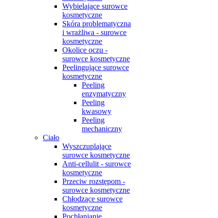
Wybielające surowce
kosmetyczne
Skóra problematyczna
i wrażliwa - surowce
kosmetyczne
Okolice oczu -
surowce kosmetyczne
Peelingujące surowce
kosmetyczne
Peeling
enzymatyczny
Peeling
kwasowy
Peeling
mechaniczny
Ciało
Wyszczuplające
surowce kosmetyczne
Anti-cellulit - surowce
kosmetyczne
Przeciw rozstępom -
surowce kosmetyczne
Chłodzące surowce
kosmetyczne
Pochłanianie