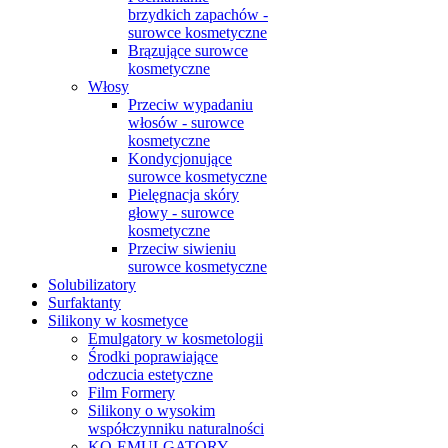
brzydkich zapachów -
surowce kosmetyczne
Brązujące surowce
kosmetyczne
Włosy
Przeciw wypadaniu
włosów - surowce
kosmetyczne
Kondycjonujące
surowce kosmetyczne
Pielęgnacja skóry
głowy - surowce
kosmetyczne
Przeciw siwieniu
surowce kosmetyczne
Solubilizatory
Surfaktanty
Silikony w kosmetyce
Emulgatory w kosmetologii
Środki poprawiające
odczucia estetyczne
Film Formery
Silikony o wysokim
współczynniku naturalności
KO-EMULGATORY