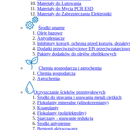
Materiały do Lutowania
Materiały do Mycia PCB ESD
Materiały do Zabezpieczania Elektroniki
Środki smarne
Oleje bazowe
Antyutleniacze
Inhibitory korozji, ochrona przed korozją, dezakty
Dodatki przeciwzużyciowe EPi przeciwzatarcio
Pakiety dodatków do olejów obróbkowych
Chemia gospodarcza i agrochemia
Chemia gospodarcza
Agrochemia
Oczyszczanie ścieków przemysłowych
Środki do strącania i usuwania metali ciężkich
Flokulanty mineralne (glinokrzemiany)
Koagulanty
Flokulanty (polielektrolity)
Siarczany - usuwanie redukcja
Środki antypienne
Bentonit aktywowany