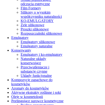
odczucia estetyczne
Film Formery
Silikony o wysokim
współczynniku naturalności
KO-EMULGATORY
Żele silikonowe
Proszki silikonowe
Rozpuszczalniki silikonowe
Emulgatory
Emulgatory silikonowe
Emulgatory naturalne
Konserwanty
Emulgatory i ko-emulgatory
Naturalne układy
konserwujące
Przeciwutleniacze i
substancje czynne
Układy funkcjonalne
Kompozycje zapachowe do
kosmetyków
Aromaty do kosmetyków
Aktywne ekstrakty roślinne i soki
Oleje w kosmetologii
Peelingujące surowce kosmetyczne