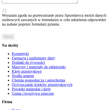
Wyrażam zgodę na przetwarzanie przez Sprzedawcę moich danych
osobowych zawartych w formularzu w celu udzielenia odpowiedzi
na zadane poprzez formularz pytania.
Na skróty
Kosmetyki
Farmacja i suplementy diety
Dodatki do żywności
Maszyny i materiały do elektroniki
Kleje przemysłowe
Środki smarne
Chemia gospodarcza i agrochemia
Oczyszczanie ścieków przemysłowych
Powłoki malarskie i kleje
Guma i tworzywa sztuczne
Firma