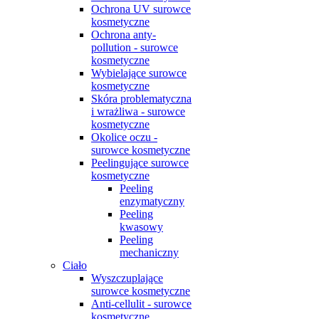
Ochrona UV surowce
kosmetyczne
Ochrona anty-
pollution - surowce
kosmetyczne
Wybielające surowce
kosmetyczne
Skóra problematyczna
i wrażliwa - surowce
kosmetyczne
Okolice oczu -
surowce kosmetyczne
Peelingujące surowce
kosmetyczne
Peeling
enzymatyczny
Peeling
kwasowy
Peeling
mechaniczny
Ciało
Wyszczuplające
surowce kosmetyczne
Anti-cellulit - surowce
kosmetyczne