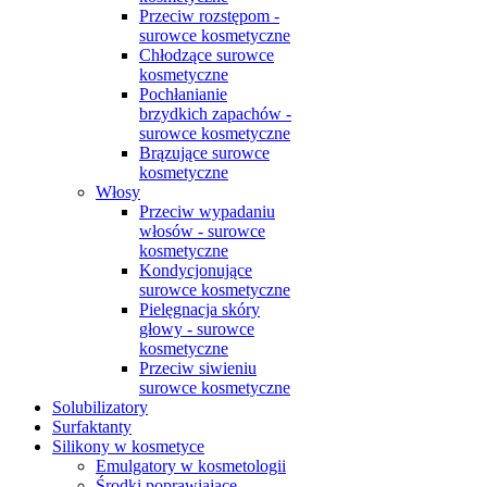
Przeciw rozstępom -
surowce kosmetyczne
Chłodzące surowce
kosmetyczne
Pochłanianie
brzydkich zapachów -
surowce kosmetyczne
Brązujące surowce
kosmetyczne
Włosy
Przeciw wypadaniu
włosów - surowce
kosmetyczne
Kondycjonujące
surowce kosmetyczne
Pielęgnacja skóry
głowy - surowce
kosmetyczne
Przeciw siwieniu
surowce kosmetyczne
Solubilizatory
Surfaktanty
Silikony w kosmetyce
Emulgatory w kosmetologii
Środki poprawiające