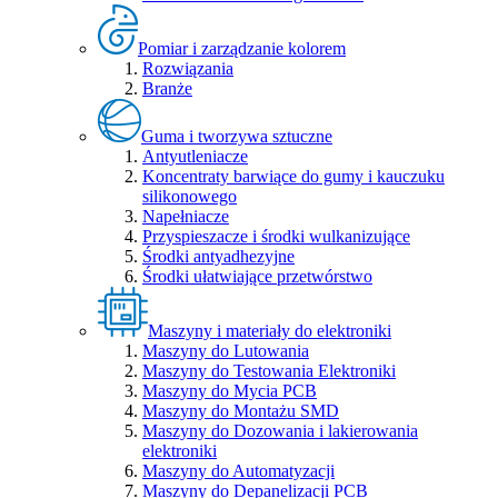
Pomiar i zarządzanie kolorem
Rozwiązania
Branże
Guma i tworzywa sztuczne
Antyutleniacze
Koncentraty barwiące do gumy i kauczuku
silikonowego
Napełniacze
Przyspieszacze i środki wulkanizujące
Środki antyadhezyjne
Środki ułatwiające przetwórstwo
Maszyny i materiały do elektroniki
Maszyny do Lutowania
Maszyny do Testowania Elektroniki
Maszyny do Mycia PCB
Maszyny do Montażu SMD
Maszyny do Dozowania i lakierowania
elektroniki
Maszyny do Automatyzacji
Maszyny do Depanelizacji PCB