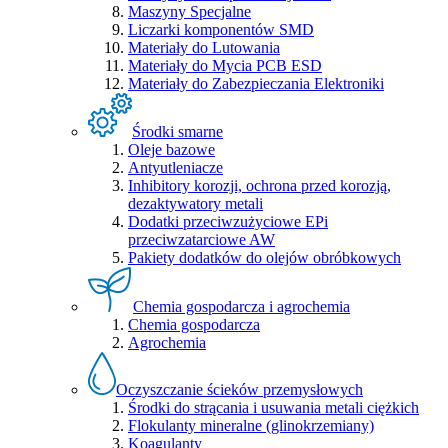
Maszyny Specjalne
Liczarki komponentów SMD
Materiały do Lutowania
Materiały do Mycia PCB ESD
Materiały do Zabezpieczania Elektroniki
Środki smarne
Oleje bazowe
Antyutleniacze
Inhibitory korozji, ochrona przed korozją,
dezaktywatory metali
Dodatki przeciwzużyciowe EPi
przeciwzatarciowe AW
Pakiety dodatków do olejów obróbkowych
Chemia gospodarcza i agrochemia
Chemia gospodarcza
Agrochemia
Oczyszczanie ścieków przemysłowych
Środki do strącania i usuwania metali ciężkich
Flokulanty mineralne (glinokrzemiany)
Koagulanty