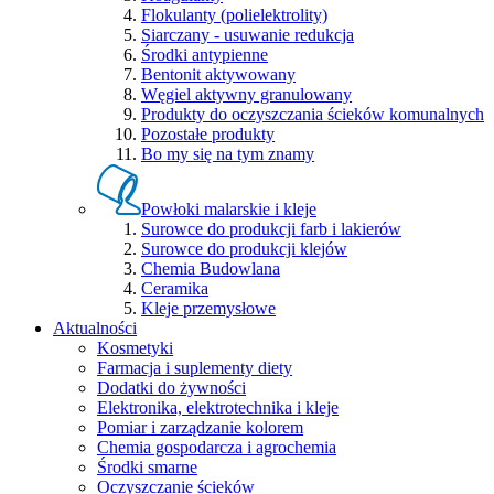
Flokulanty (polielektrolity)
Siarczany - usuwanie redukcja
Środki antypienne
Bentonit aktywowany
Węgiel aktywny granulowany
Produkty do oczyszczania ścieków komunalnych
Pozostałe produkty
Bo my się na tym znamy
Powłoki malarskie i kleje
Surowce do produkcji farb i lakierów
Surowce do produkcji klejów
Chemia Budowlana
Ceramika
Kleje przemysłowe
Aktualności
Kosmetyki
Farmacja i suplementy diety
Dodatki do żywności
Elektronika, elektrotechnika i kleje
Pomiar i zarządzanie kolorem
Chemia gospodarcza i agrochemia
Środki smarne
Oczyszczanie ścieków