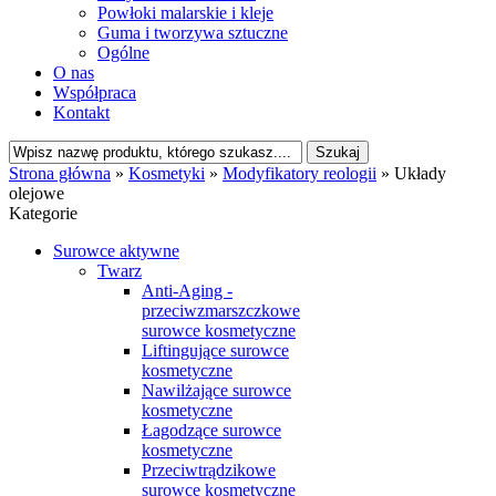
Powłoki malarskie i kleje
Guma i tworzywa sztuczne
Ogólne
O nas
Współpraca
Kontakt
Strona główna
»
Kosmetyki
»
Modyfikatory reologii
»
Układy
olejowe
Kategorie
Surowce aktywne
Twarz
Anti-Aging -
przeciwzmarszczkowe
surowce kosmetyczne
Liftingujące surowce
kosmetyczne
Nawilżające surowce
kosmetyczne
Łagodzące surowce
kosmetyczne
Przeciwtrądzikowe
surowce kosmetyczne