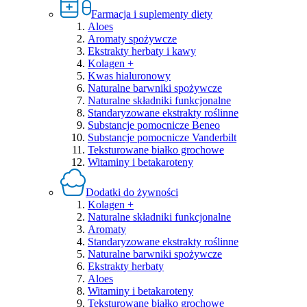
Farmacja i suplementy diety
Aloes
Aromaty spożywcze
Ekstrakty herbaty i kawy
Kolagen +
Kwas hialuronowy
Naturalne barwniki spożywcze
Naturalne składniki funkcjonalne
Standaryzowane ekstrakty roślinne
Substancje pomocnicze Beneo
Substancje pomocnicze Vanderbilt
Teksturowane białko grochowe
Witaminy i betakaroteny
Dodatki do żywności
Kolagen +
Naturalne składniki funkcjonalne
Aromaty
Standaryzowane ekstrakty roślinne
Naturalne barwniki spożywcze
Ekstrakty herbaty
Aloes
Witaminy i betakaroteny
Teksturowane białko grochowe