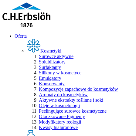
Oferta
Kosmetyki
Surowce aktywne
Solubilizatory
Surfaktanty
Silikony w kosmetyce
Emulgatory
Konserwanty
Kompozycje zapachowe do kosmetyków
Aromaty do kosmetyków
Aktywne ekstrakty roślinne i soki
Oleje w kosmetologii
Peelingujące surowce kosmetyczne
Otoczkowane Pigmenty
Modyfikatory reologii
Kwasy hialuronowe