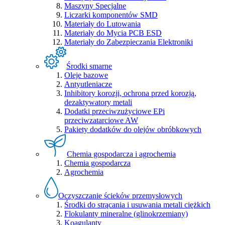
Maszyny Specjalne
Liczarki komponentów SMD
Materiały do Lutowania
Materiały do Mycia PCB ESD
Materiały do Zabezpieczania Elektroniki
Środki smarne
Oleje bazowe
Antyutleniacze
Inhibitory korozji, ochrona przed korozją,
dezaktywatory metali
Dodatki przeciwzużyciowe EPi
przeciwzatarciowe AW
Pakiety dodatków do olejów obróbkowych
Chemia gospodarcza i agrochemia
Chemia gospodarcza
Agrochemia
Oczyszczanie ścieków przemysłowych
Środki do strącania i usuwania metali ciężkich
Flokulanty mineralne (glinokrzemiany)
Koagulanty