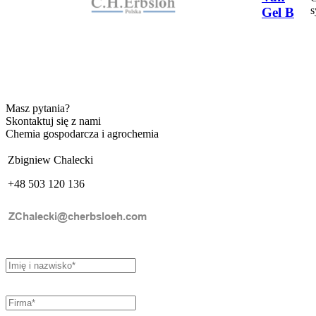
s
Gel B
Masz pytania?
Skontaktuj się z nami
Chemia gospodarcza i agrochemia
Zbigniew Chalecki
+48 503 120 136