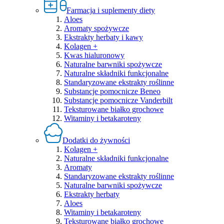
Farmacja i suplementy diety
Aloes
Aromaty spożywcze
Ekstrakty herbaty i kawy
Kolagen +
Kwas hialuronowy
Naturalne barwniki spożywcze
Naturalne składniki funkcjonalne
Standaryzowane ekstrakty roślinne
Substancje pomocnicze Beneo
Substancje pomocnicze Vanderbilt
Teksturowane białko grochowe
Witaminy i betakaroteny
Dodatki do żywności
Kolagen +
Naturalne składniki funkcjonalne
Aromaty
Standaryzowane ekstrakty roślinne
Naturalne barwniki spożywcze
Ekstrakty herbaty
Aloes
Witaminy i betakaroteny
Teksturowane białko grochowe