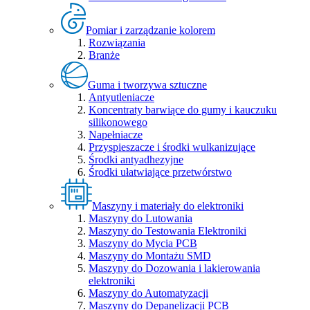
Pomiar i zarządzanie kolorem
Rozwiązania
Branże
Guma i tworzywa sztuczne
Antyutleniacze
Koncentraty barwiące do gumy i kauczuku
silikonowego
Napełniacze
Przyspieszacze i środki wulkanizujące
Środki antyadhezyjne
Środki ułatwiające przetwórstwo
Maszyny i materiały do elektroniki
Maszyny do Lutowania
Maszyny do Testowania Elektroniki
Maszyny do Mycia PCB
Maszyny do Montażu SMD
Maszyny do Dozowania i lakierowania
elektroniki
Maszyny do Automatyzacji
Maszyny do Depanelizacji PCB