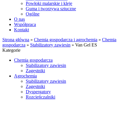
Powłoki malarskie i kleje
Guma i tworzywa sztuczne
Ogólne
O nas
Współpraca
Kontakt
Strona główna
»
Chemia gospodarcza i agrochemia
»
Chemia
gospodarcza
»
Stabilizatory zawiesin
»
Van Gel ES
Kategorie
Chemia gospodarcza
Stabilizatory zawiesin
Zagęstniki
Agrochemia
Stabilizatory zawiesin
Zagęstniki
Dyspergatory
Rozcieńczalniki