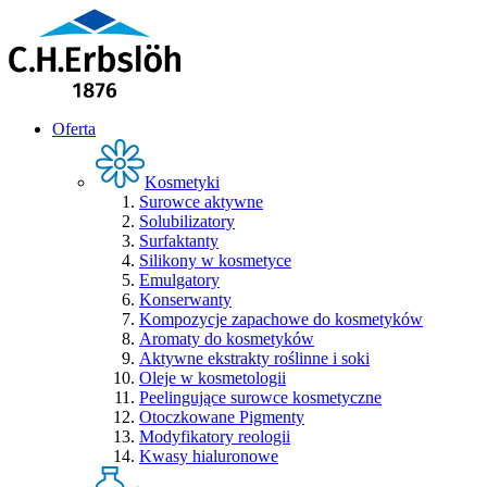
Oferta
Kosmetyki
Surowce aktywne
Solubilizatory
Surfaktanty
Silikony w kosmetyce
Emulgatory
Konserwanty
Kompozycje zapachowe do kosmetyków
Aromaty do kosmetyków
Aktywne ekstrakty roślinne i soki
Oleje w kosmetologii
Peelingujące surowce kosmetyczne
Otoczkowane Pigmenty
Modyfikatory reologii
Kwasy hialuronowe