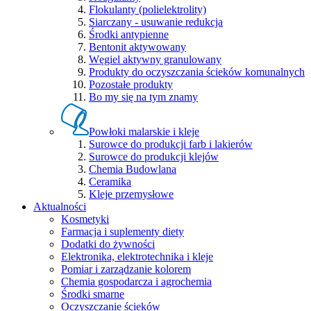
Flokulanty (polielektrolity)
Siarczany - usuwanie redukcja
Środki antypienne
Bentonit aktywowany
Węgiel aktywny granulowany
Produkty do oczyszczania ścieków komunalnych
Pozostałe produkty
Bo my się na tym znamy
Powłoki malarskie i kleje
Surowce do produkcji farb i lakierów
Surowce do produkcji klejów
Chemia Budowlana
Ceramika
Kleje przemysłowe
Aktualności
Kosmetyki
Farmacja i suplementy diety
Dodatki do żywności
Elektronika, elektrotechnika i kleje
Pomiar i zarządzanie kolorem
Chemia gospodarcza i agrochemia
Środki smarne
Oczyszczanie ścieków