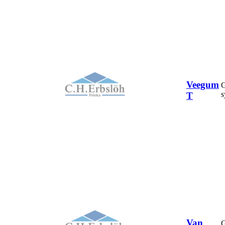
Veegum
G
s
T
Van
G