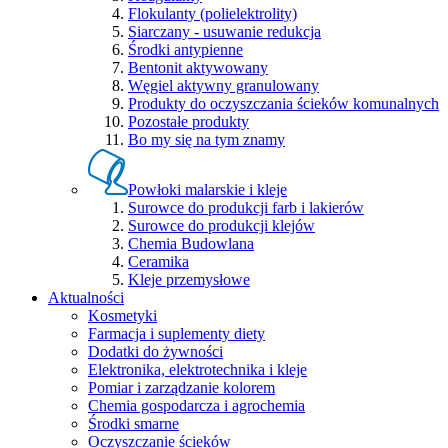
Flokulanty (polielektrolity)
Siarczany - usuwanie redukcja
Środki antypienne
Bentonit aktywowany
Węgiel aktywny granulowany
Produkty do oczyszczania ścieków komunalnych
Pozostałe produkty
Bo my się na tym znamy
Powłoki malarskie i kleje
Surowce do produkcji farb i lakierów
Surowce do produkcji klejów
Chemia Budowlana
Ceramika
Kleje przemysłowe
Aktualności
Kosmetyki
Farmacja i suplementy diety
Dodatki do żywności
Elektronika, elektrotechnika i kleje
Pomiar i zarządzanie kolorem
Chemia gospodarcza i agrochemia
Środki smarne
Oczyszczanie ścieków