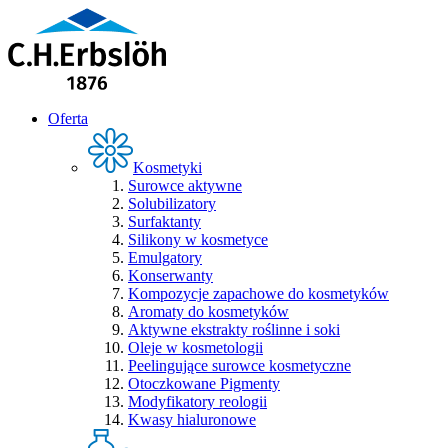
Oferta
Kosmetyki
Surowce aktywne
Solubilizatory
Surfaktanty
Silikony w kosmetyce
Emulgatory
Konserwanty
Kompozycje zapachowe do kosmetyków
Aromaty do kosmetyków
Aktywne ekstrakty roślinne i soki
Oleje w kosmetologii
Peelingujące surowce kosmetyczne
Otoczkowane Pigmenty
Modyfikatory reologii
Kwasy hialuronowe