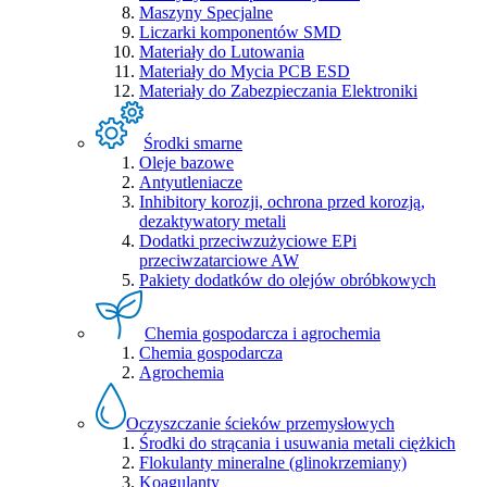
Maszyny Specjalne
Liczarki komponentów SMD
Materiały do Lutowania
Materiały do Mycia PCB ESD
Materiały do Zabezpieczania Elektroniki
Środki smarne
Oleje bazowe
Antyutleniacze
Inhibitory korozji, ochrona przed korozją,
dezaktywatory metali
Dodatki przeciwzużyciowe EPi
przeciwzatarciowe AW
Pakiety dodatków do olejów obróbkowych
Chemia gospodarcza i agrochemia
Chemia gospodarcza
Agrochemia
Oczyszczanie ścieków przemysłowych
Środki do strącania i usuwania metali ciężkich
Flokulanty mineralne (glinokrzemiany)
Koagulanty