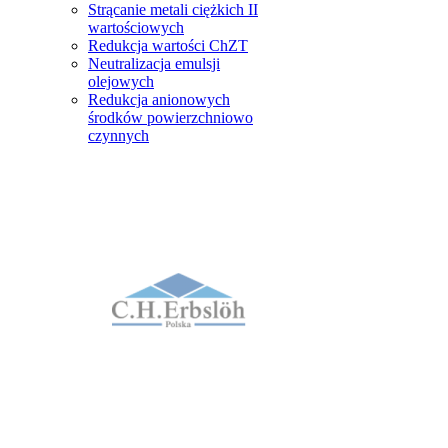
Strącanie metali ciężkich II
wartościowych
Redukcja wartości ChZT
Neutralizacja emulsji
olejowych
Redukcja anionowych
środków powierzchniowo
czynnych