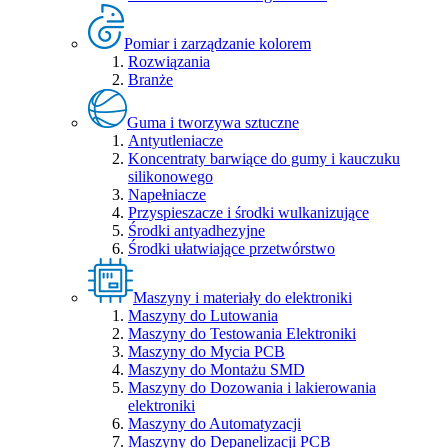
Pomiar i zarządzanie kolorem
Rozwiązania
Branże
Guma i tworzywa sztuczne
Antyutleniacze
Koncentraty barwiące do gumy i kauczuku
silikonowego
Napełniacze
Przyspieszacze i środki wulkanizujące
Środki antyadhezyjne
Środki ułatwiające przetwórstwo
Maszyny i materiały do elektroniki
Maszyny do Lutowania
Maszyny do Testowania Elektroniki
Maszyny do Mycia PCB
Maszyny do Montażu SMD
Maszyny do Dozowania i lakierowania
elektroniki
Maszyny do Automatyzacji
Maszyny do Depanelizacji PCB