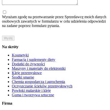
Wyrażam zgodę na przetwarzanie przez Sprzedawcę moich danych
osobowych zawartych w formularzu w celu udzielenia odpowiedzi
na zadane poprzez formularz pytania.
Na skróty
Kosmetyki
Farmacja i suplementy diety
Dodatki do żywności
Maszyny i materiały do elektroniki
Kleje przemysłowe
Środki smarne
Chemia gospodarcza i agrochemia
Oczyszczanie ścieków przemysłowych
Powłoki malarskie i kleje
Guma i tworzywa sztuczne
Firma