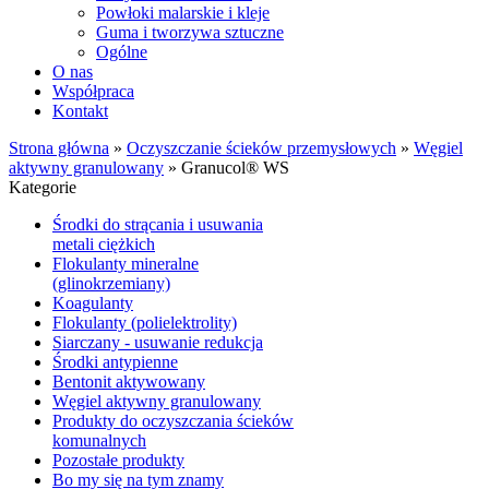
Powłoki malarskie i kleje
Guma i tworzywa sztuczne
Ogólne
O nas
Współpraca
Kontakt
Strona główna
»
Oczyszczanie ścieków przemysłowych
»
Węgiel
aktywny granulowany
»
Granucol® WS
Kategorie
Środki do strącania i usuwania
metali ciężkich
Flokulanty mineralne
(glinokrzemiany)
Koagulanty
Flokulanty (polielektrolity)
Siarczany - usuwanie redukcja
Środki antypienne
Bentonit aktywowany
Węgiel aktywny granulowany
Produkty do oczyszczania ścieków
komunalnych
Pozostałe produkty
Bo my się na tym znamy