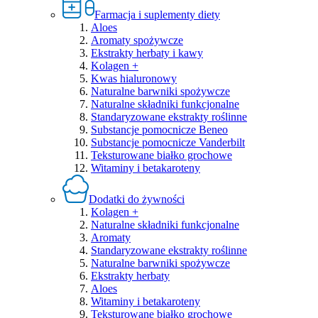
Farmacja i suplementy diety
Aloes
Aromaty spożywcze
Ekstrakty herbaty i kawy
Kolagen +
Kwas hialuronowy
Naturalne barwniki spożywcze
Naturalne składniki funkcjonalne
Standaryzowane ekstrakty roślinne
Substancje pomocnicze Beneo
Substancje pomocnicze Vanderbilt
Teksturowane białko grochowe
Witaminy i betakaroteny
Dodatki do żywności
Kolagen +
Naturalne składniki funkcjonalne
Aromaty
Standaryzowane ekstrakty roślinne
Naturalne barwniki spożywcze
Ekstrakty herbaty
Aloes
Witaminy i betakaroteny
Teksturowane białko grochowe