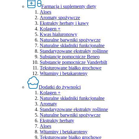
Farmacja i suplementy diety
Aloes
Aromaty spożywcze
Ekstrakty herbaty i kawy
Kolagen +
Kwas hialuronowy
Naturalne barwniki spożywcze
Naturalne składniki funkcjonalne
Standaryzowane ekstrakty roślinne
Substancje pomocnicze Beneo
Substancje pomocnicze Vanderbilt
Teksturowane białko grochowe
Witaminy i betakaroteny
Dodatki do żywności
Kolagen +
Naturalne składniki funkcjonalne
Aromaty
Standaryzowane ekstrakty roślinne
Naturalne barwniki spożywcze
Ekstrakty herbaty
Aloes
Witaminy i betakaroteny
Teksturowane białko grochowe