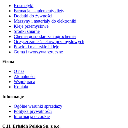
Kosmetyki
Farmacja i suplementy diety
Dodatki do żywności
Maszyny i materiały do elektroniki
Kleje przemysłowe
Środki smarne
Chemia gospodarcza i agrochemia
Oczyszczanie ścieków przemysłowych
Powłoki malarskie i kleje
Guma i tworzywa sztuczne
Firma
O nas
Aktualności
Współpraca
Kontakt
Informacje
Ogólne warunki sprzedaży
Polityka prywatności
Informacja o cookie
C.H. Erbslöh Polska Sp. z o.o.