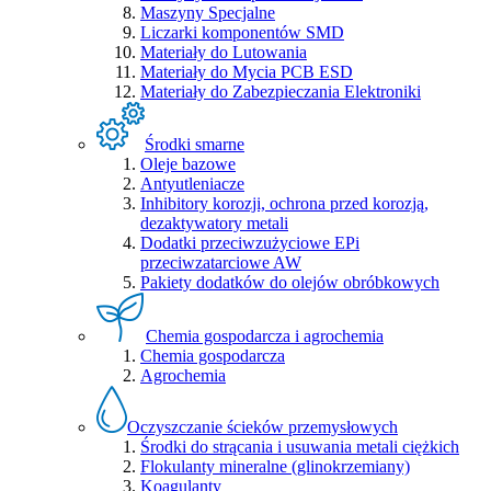
Maszyny Specjalne
Liczarki komponentów SMD
Materiały do Lutowania
Materiały do Mycia PCB ESD
Materiały do Zabezpieczania Elektroniki
Środki smarne
Oleje bazowe
Antyutleniacze
Inhibitory korozji, ochrona przed korozją,
dezaktywatory metali
Dodatki przeciwzużyciowe EPi
przeciwzatarciowe AW
Pakiety dodatków do olejów obróbkowych
Chemia gospodarcza i agrochemia
Chemia gospodarcza
Agrochemia
Oczyszczanie ścieków przemysłowych
Środki do strącania i usuwania metali ciężkich
Flokulanty mineralne (glinokrzemiany)
Koagulanty