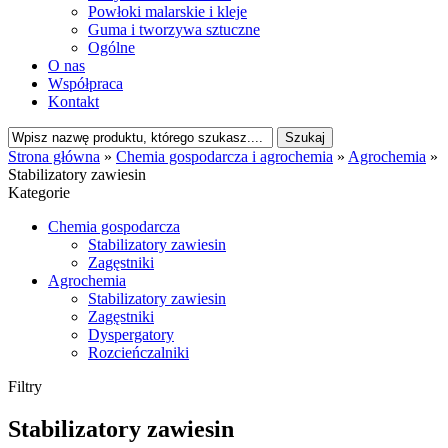
Powłoki malarskie i kleje
Guma i tworzywa sztuczne
Ogólne
O nas
Współpraca
Kontakt
Strona główna
»
Chemia gospodarcza i agrochemia
»
Agrochemia
»
Stabilizatory zawiesin
Kategorie
Chemia gospodarcza
Stabilizatory zawiesin
Zagęstniki
Agrochemia
Stabilizatory zawiesin
Zagęstniki
Dyspergatory
Rozcieńczalniki
Filtry
Stabilizatory zawiesin