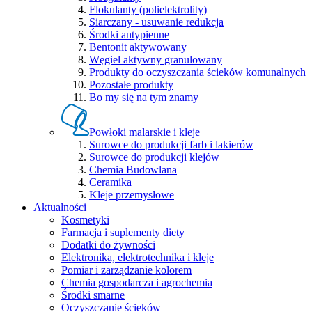
Flokulanty (polielektrolity)
Siarczany - usuwanie redukcja
Środki antypienne
Bentonit aktywowany
Węgiel aktywny granulowany
Produkty do oczyszczania ścieków komunalnych
Pozostałe produkty
Bo my się na tym znamy
Powłoki malarskie i kleje
Surowce do produkcji farb i lakierów
Surowce do produkcji klejów
Chemia Budowlana
Ceramika
Kleje przemysłowe
Aktualności
Kosmetyki
Farmacja i suplementy diety
Dodatki do żywności
Elektronika, elektrotechnika i kleje
Pomiar i zarządzanie kolorem
Chemia gospodarcza i agrochemia
Środki smarne
Oczyszczanie ścieków