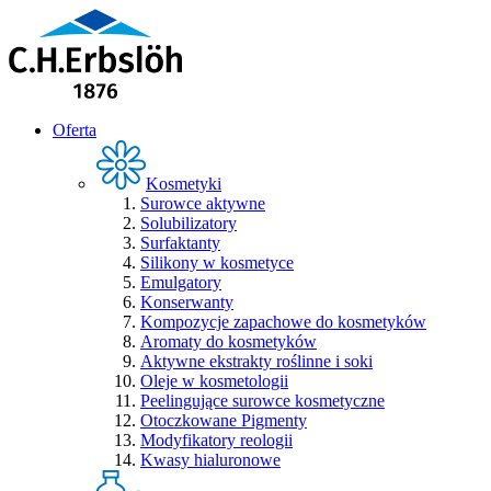
Oferta
Kosmetyki
Surowce aktywne
Solubilizatory
Surfaktanty
Silikony w kosmetyce
Emulgatory
Konserwanty
Kompozycje zapachowe do kosmetyków
Aromaty do kosmetyków
Aktywne ekstrakty roślinne i soki
Oleje w kosmetologii
Peelingujące surowce kosmetyczne
Otoczkowane Pigmenty
Modyfikatory reologii
Kwasy hialuronowe