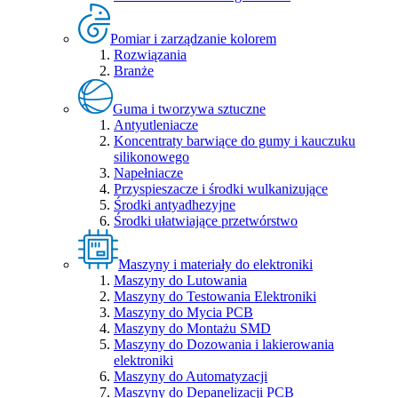
Pomiar i zarządzanie kolorem
Rozwiązania
Branże
Guma i tworzywa sztuczne
Antyutleniacze
Koncentraty barwiące do gumy i kauczuku
silikonowego
Napełniacze
Przyspieszacze i środki wulkanizujące
Środki antyadhezyjne
Środki ułatwiające przetwórstwo
Maszyny i materiały do elektroniki
Maszyny do Lutowania
Maszyny do Testowania Elektroniki
Maszyny do Mycia PCB
Maszyny do Montażu SMD
Maszyny do Dozowania i lakierowania
elektroniki
Maszyny do Automatyzacji
Maszyny do Depanelizacji PCB