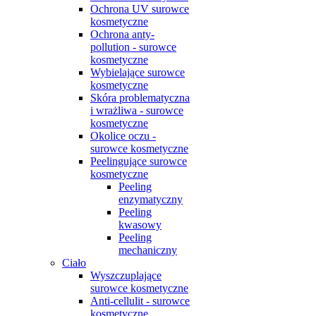
Ochrona UV surowce
kosmetyczne
Ochrona anty-
pollution - surowce
kosmetyczne
Wybielające surowce
kosmetyczne
Skóra problematyczna
i wrażliwa - surowce
kosmetyczne
Okolice oczu -
surowce kosmetyczne
Peelingujące surowce
kosmetyczne
Peeling
enzymatyczny
Peeling
kwasowy
Peeling
mechaniczny
Ciało
Wyszczuplające
surowce kosmetyczne
Anti-cellulit - surowce
kosmetyczne