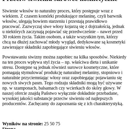
Siwienie włosów to naturalny proces, który postępuje wraz z
wiekiem. Z czasem komórki produkujące melaninę, czyli barwnik
włosów, ulegają bowiem starzeniu i przestają prawidłowo
pracować. Zazwyczaj siwe włosy kojarzą się z dojrzałością, jednak
u niektórych zaczynają pojawiać się przedwcześnie – nawet przed
30 rokiem życia. Takim osobom, a także wszystkim tym, którzy
chcą na dłużej zachować młody wygląd, dedykowane są kosmetyki
zawierające składniki zapobiegające siwieniu włosów.
Powstawaniu siwizny można zapobiec na kilka sposobów. Niekiedy
na ten proces wpływa styl życia – np. właściwa dieta i unikanie
stresu. Dostępne są jednak również surowce kosmetyczne, które
pomagają stymulować produkcję naturalnej melaniny, stopniowo i
naturalnie przyciemniając włosy oraz zapobiegając pojawianiu się
nowych siwych pasm. Tego rodzaju składniki mogą być używane
np. w szamponach, balsamach czy wcierkach do skóry głowy. W
naszej ofercie znajdą Państwo wyłącznie dokładnie przebadane,
wysokiej jakości substancje przeciw siwieniu od najlepszych
producentów. Zachęcamy do zapoznania się z ich charakterystyką.
Wyników na stronie:
25
50
75
Strona