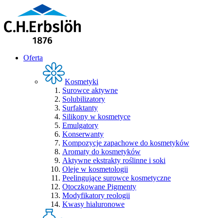
Oferta
Kosmetyki
Surowce aktywne
Solubilizatory
Surfaktanty
Silikony w kosmetyce
Emulgatory
Konserwanty
Kompozycje zapachowe do kosmetyków
Aromaty do kosmetyków
Aktywne ekstrakty roślinne i soki
Oleje w kosmetologii
Peelingujące surowce kosmetyczne
Otoczkowane Pigmenty
Modyfikatory reologii
Kwasy hialuronowe