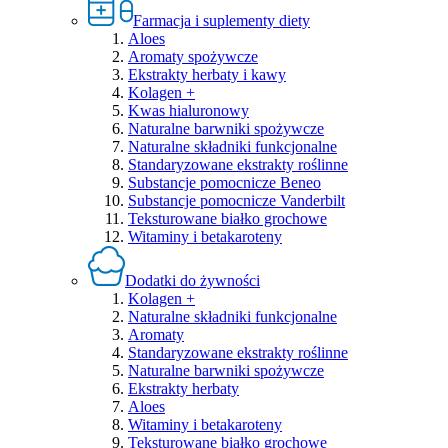
Farmacja i suplementy diety
Aloes
Aromaty spożywcze
Ekstrakty herbaty i kawy
Kolagen +
Kwas hialuronowy
Naturalne barwniki spożywcze
Naturalne składniki funkcjonalne
Standaryzowane ekstrakty roślinne
Substancje pomocnicze Beneo
Substancje pomocnicze Vanderbilt
Teksturowane białko grochowe
Witaminy i betakaroteny
Dodatki do żywności
Kolagen +
Naturalne składniki funkcjonalne
Aromaty
Standaryzowane ekstrakty roślinne
Naturalne barwniki spożywcze
Ekstrakty herbaty
Aloes
Witaminy i betakaroteny
Teksturowane białko grochowe