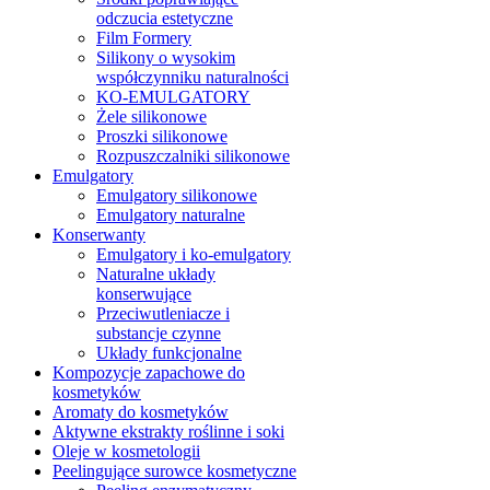
odczucia estetyczne
Film Formery
Silikony o wysokim
współczynniku naturalności
KO-EMULGATORY
Żele silikonowe
Proszki silikonowe
Rozpuszczalniki silikonowe
Emulgatory
Emulgatory silikonowe
Emulgatory naturalne
Konserwanty
Emulgatory i ko-emulgatory
Naturalne układy
konserwujące
Przeciwutleniacze i
substancje czynne
Układy funkcjonalne
Kompozycje zapachowe do
kosmetyków
Aromaty do kosmetyków
Aktywne ekstrakty roślinne i soki
Oleje w kosmetologii
Peelingujące surowce kosmetyczne