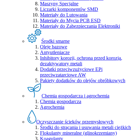
Maszyny Specjalne
Liczarki komponentów SMD
Materiały do Lutowania
Materiały do Mycia PCB ESD
Materiały do Zabezpieczania Elektroniki
Środki smarne
Oleje bazowe
Antyutleniacze
Inhibitory korozji, ochrona przed korozją,
dezaktywatory metali
Dodatki przeciwzużyciowe EPi
przeciwzatarciowe AW
Pakiety dodatków do olejów obróbkowych
Chemia gospodarcza i agrochemia
Chemia gospodarcza
Agrochemia
Oczyszczanie ścieków przemysłowych
Środki do strącania i usuwania metali ciężkich
Flokulanty mineralne (glinokrzemiany)
Koagulanty