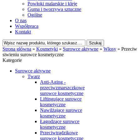
Powłoki malarskie i kleje
Guma i tworzywa sztuczne
Ogólne
O nas
Współpraca
Kontakt
Strona główna
»
Kosmetyki
»
Surowce aktywne
»
Włosy
»
Przeciw
siwieniu surowce kosmetyczne
Kategorie
Surowce aktywne
Twarz
Anti-Aging -
przeciwzmarszczkowe
surowce kosmetyczne
Liftingujące surowce
kosmetyczne
Nawilżające surowce
kosmetyczne
Łagodzące surowce
kosmetyczne
Przeciwtrądzikowe
surowce kosmetyczne