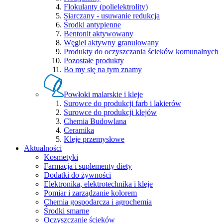
Flokulanty (polielektrolity)
Siarczany - usuwanie redukcja
Środki antypienne
Bentonit aktywowany
Węgiel aktywny granulowany
Produkty do oczyszczania ścieków komunalnych
Pozostałe produkty
Bo my się na tym znamy
Powłoki malarskie i kleje
Surowce do produkcji farb i lakierów
Surowce do produkcji klejów
Chemia Budowlana
Ceramika
Kleje przemysłowe
Aktualności
Kosmetyki
Farmacja i suplementy diety
Dodatki do żywności
Elektronika, elektrotechnika i kleje
Pomiar i zarządzanie kolorem
Chemia gospodarcza i agrochemia
Środki smarne
Oczyszczanie ścieków