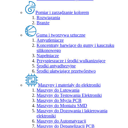
Pomiar i zarządzanie kolorem
Rozwiązania
Branże
Guma i tworzywa sztuczne
Antyutleniacze
Koncentraty barwiące do gumy i kauczuku
silikonowego
Napełniacze
Przyspieszacze i środki wulkanizujące
Środki antyadhezyjne
Środki ułatwiające przetwórstwo
Maszyny i materiały do elektroniki
Maszyny do Lutowania
Maszyny do Testowania Elektroniki
Maszyny do Mycia PCB
Maszyny do Montażu SMD
Maszyny do Dozowania i lakierowania
elektroniki
Maszyny do Automatyzacji
Maszyny do Depanelizacji PCB