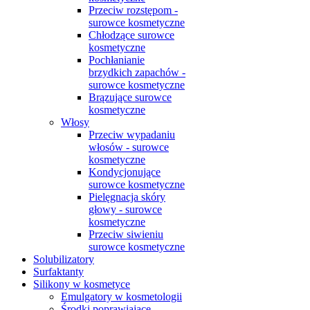
Przeciw rozstępom -
surowce kosmetyczne
Chłodzące surowce
kosmetyczne
Pochłanianie
brzydkich zapachów -
surowce kosmetyczne
Brązujące surowce
kosmetyczne
Włosy
Przeciw wypadaniu
włosów - surowce
kosmetyczne
Kondycjonujące
surowce kosmetyczne
Pielęgnacja skóry
głowy - surowce
kosmetyczne
Przeciw siwieniu
surowce kosmetyczne
Solubilizatory
Surfaktanty
Silikony w kosmetyce
Emulgatory w kosmetologii
Środki poprawiające