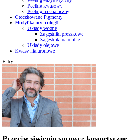
Peeling enzymatyczny
Peeling kwasowy
Peeling mechaniczny
Otoczkowane Pigmenty
Modyfikatory reologii
Układy wodne
Zagęstniki proszkowe
Zagęstniki naturalne
Układy olejowe
Kwasy hialuronowe
Filtry
Przeciw siwieniu surowce kosmetyczne