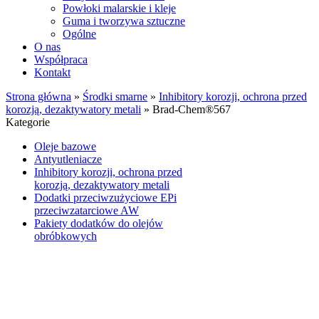
Powłoki malarskie i kleje
Guma i tworzywa sztuczne
Ogólne
O nas
Współpraca
Kontakt
Strona główna
»
Środki smarne
»
Inhibitory korozji, ochrona przed
korozją, dezaktywatory metali
»
Brad-Chem®567
Kategorie
Oleje bazowe
Antyutleniacze
Inhibitory korozji, ochrona przed
korozją, dezaktywatory metali
Dodatki przeciwzużyciowe EPi
przeciwzatarciowe AW
Pakiety dodatków do olejów
obróbkowych