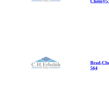
Chem®5
Brad-C
564