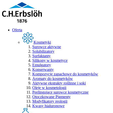
Oferta
Kosmetyki
Surowce aktywne
Solubilizatory
Surfaktanty
Silikony w kosmetyce
Emulgatory
Konserwanty
Kompozycje zapachowe do kosmetyków
Aromaty do kosmetyków
Aktywne ekstrakty roślinne i soki
Oleje w kosmetologii
Peelingujące surowce kosmetyczne
Otoczkowane Pigmenty
Modyfikatory reologii
Kwasy hialuronowe