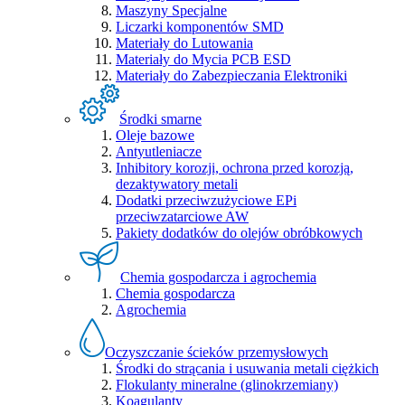
Maszyny Specjalne
Liczarki komponentów SMD
Materiały do Lutowania
Materiały do Mycia PCB ESD
Materiały do Zabezpieczania Elektroniki
Środki smarne
Oleje bazowe
Antyutleniacze
Inhibitory korozji, ochrona przed korozją,
dezaktywatory metali
Dodatki przeciwzużyciowe EPi
przeciwzatarciowe AW
Pakiety dodatków do olejów obróbkowych
Chemia gospodarcza i agrochemia
Chemia gospodarcza
Agrochemia
Oczyszczanie ścieków przemysłowych
Środki do strącania i usuwania metali ciężkich
Flokulanty mineralne (glinokrzemiany)
Koagulanty