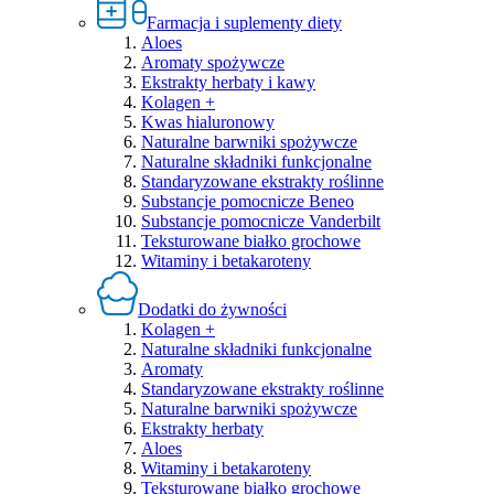
Farmacja i suplementy diety
Aloes
Aromaty spożywcze
Ekstrakty herbaty i kawy
Kolagen +
Kwas hialuronowy
Naturalne barwniki spożywcze
Naturalne składniki funkcjonalne
Standaryzowane ekstrakty roślinne
Substancje pomocnicze Beneo
Substancje pomocnicze Vanderbilt
Teksturowane białko grochowe
Witaminy i betakaroteny
Dodatki do żywności
Kolagen +
Naturalne składniki funkcjonalne
Aromaty
Standaryzowane ekstrakty roślinne
Naturalne barwniki spożywcze
Ekstrakty herbaty
Aloes
Witaminy i betakaroteny
Teksturowane białko grochowe