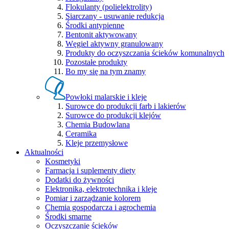
Flokulanty (polielektrolity)
Siarczany - usuwanie redukcja
Środki antypienne
Bentonit aktywowany
Węgiel aktywny granulowany
Produkty do oczyszczania ścieków komunalnych
Pozostałe produkty
Bo my się na tym znamy
Powłoki malarskie i kleje
Surowce do produkcji farb i lakierów
Surowce do produkcji klejów
Chemia Budowlana
Ceramika
Kleje przemysłowe
Aktualności
Kosmetyki
Farmacja i suplementy diety
Dodatki do żywności
Elektronika, elektrotechnika i kleje
Pomiar i zarządzanie kolorem
Chemia gospodarcza i agrochemia
Środki smarne
Oczyszczanie ścieków