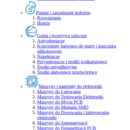
Pomiar i zarządzanie kolorem
Rozwiązania
Branże
Guma i tworzywa sztuczne
Antyutleniacze
Koncentraty barwiące do gumy i kauczuku
silikonowego
Napełniacze
Przyspieszacze i środki wulkanizujące
Środki antyadhezyjne
Środki ułatwiające przetwórstwo
Maszyny i materiały do elektroniki
Maszyny do Lutowania
Maszyny do Testowania Elektroniki
Maszyny do Mycia PCB
Maszyny do Montażu SMD
Maszyny do Dozowania i lakierowania
elektroniki
Maszyny do Automatyzacji
Maszyny do Depanelizacji PCB