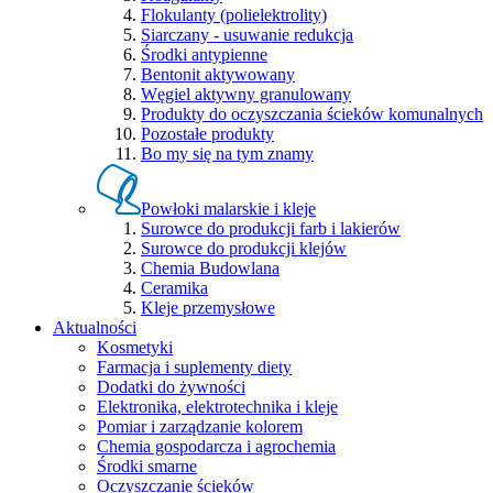
Flokulanty (polielektrolity)
Siarczany - usuwanie redukcja
Środki antypienne
Bentonit aktywowany
Węgiel aktywny granulowany
Produkty do oczyszczania ścieków komunalnych
Pozostałe produkty
Bo my się na tym znamy
Powłoki malarskie i kleje
Surowce do produkcji farb i lakierów
Surowce do produkcji klejów
Chemia Budowlana
Ceramika
Kleje przemysłowe
Aktualności
Kosmetyki
Farmacja i suplementy diety
Dodatki do żywności
Elektronika, elektrotechnika i kleje
Pomiar i zarządzanie kolorem
Chemia gospodarcza i agrochemia
Środki smarne
Oczyszczanie ścieków