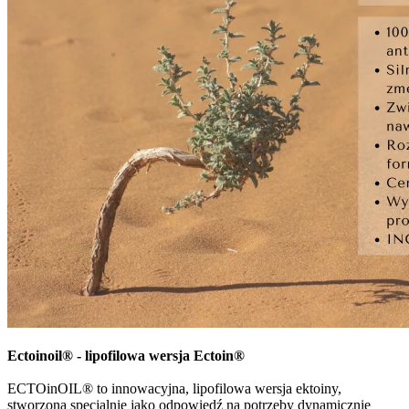
Ectoinoil® - lipofilowa wersja Ectoin®
ECTOinOIL® to innowacyjna, lipofilowa wersja ektoiny,
stworzona specjalnie jako odpowiedź na potrzeby dynamicznie