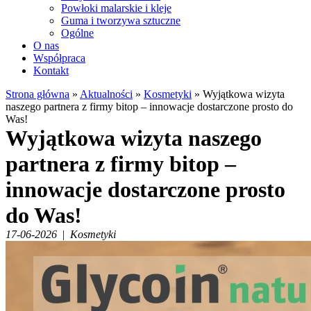
Powłoki malarskie i kleje
Guma i tworzywa sztuczne
Ogólne
O nas
Współpraca
Kontakt
Strona główna
»
Aktualności
»
Kosmetyki
»
Wyjątkowa wizyta
naszego partnera z firmy bitop – innowacje dostarczone prosto do
Was!
Wyjątkowa wizyta naszego
partnera z firmy bitop –
innowacje dostarczone prosto
do Was!
17-06-2026
|
Kosmetyki