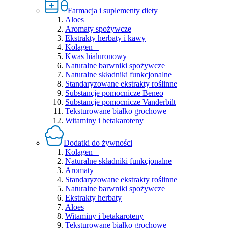
Farmacja i suplementy diety
Aloes
Aromaty spożywcze
Ekstrakty herbaty i kawy
Kolagen +
Kwas hialuronowy
Naturalne barwniki spożywcze
Naturalne składniki funkcjonalne
Standaryzowane ekstrakty roślinne
Substancje pomocnicze Beneo
Substancje pomocnicze Vanderbilt
Teksturowane białko grochowe
Witaminy i betakaroteny
Dodatki do żywności
Kolagen +
Naturalne składniki funkcjonalne
Aromaty
Standaryzowane ekstrakty roślinne
Naturalne barwniki spożywcze
Ekstrakty herbaty
Aloes
Witaminy i betakaroteny
Teksturowane białko grochowe