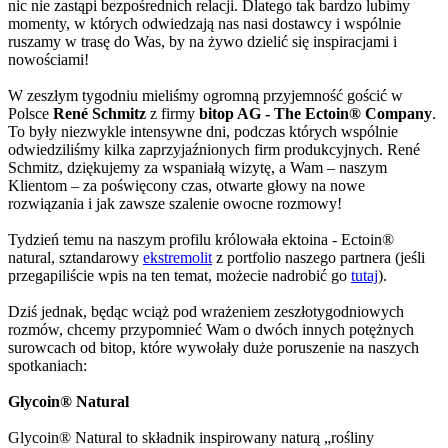
nic nie zastąpi bezpośrednich relacji. Dlatego tak bardzo lubimy
momenty, w których odwiedzają nas nasi dostawcy i wspólnie
ruszamy w trasę do Was, by na żywo dzielić się inspiracjami i
nowościami!
W zeszłym tygodniu mieliśmy ogromną przyjemność gościć w
Polsce
René Schmitz
z firmy
bitop AG - The Ectoin® Company
.
To były niezwykle intensywne dni, podczas których wspólnie
odwiedziliśmy kilka zaprzyjaźnionych firm produkcyjnych. René
Schmitz, dziękujemy za wspaniałą wizytę, a Wam – naszym
Klientom – za poświęcony czas, otwarte głowy na nowe
rozwiązania i jak zawsze szalenie owocne rozmowy!
Tydzień temu na naszym profilu królowała ektoina - Ectoin®
natural, sztandarowy
ekstremolit
z portfolio naszego partnera (jeśli
przegapiliście wpis na ten temat, możecie nadrobić go
tutaj
).
Dziś jednak, będąc wciąż pod wrażeniem zeszłotygodniowych
rozmów, chcemy przypomnieć Wam o dwóch innych potężnych
surowcach od bitop, które wywołały duże poruszenie na naszych
spotkaniach:
Glycoin® Natural
Glycoin® Natural to składnik inspirowany naturą „rośliny