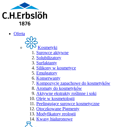
Oferta
Kosmetyki
Surowce aktywne
Solubilizatory
Surfaktanty
Silikony w kosmetyce
Emulgatory
Konserwanty
Kompozycje zapachowe do kosmetyków
Aromaty do kosmetyków
Aktywne ekstrakty roślinne i soki
Oleje w kosmetologii
Peelingujące surowce kosmetyczne
Otoczkowane Pigmenty
Modyfikatory reologii
Kwasy hialuronowe