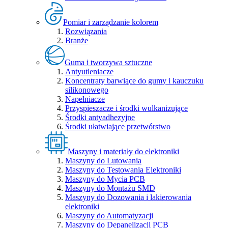
Pomiar i zarządzanie kolorem
Rozwiązania
Branże
Guma i tworzywa sztuczne
Antyutleniacze
Koncentraty barwiące do gumy i kauczuku
silikonowego
Napełniacze
Przyspieszacze i środki wulkanizujące
Środki antyadhezyjne
Środki ułatwiające przetwórstwo
Maszyny i materiały do elektroniki
Maszyny do Lutowania
Maszyny do Testowania Elektroniki
Maszyny do Mycia PCB
Maszyny do Montażu SMD
Maszyny do Dozowania i lakierowania
elektroniki
Maszyny do Automatyzacji
Maszyny do Depanelizacji PCB