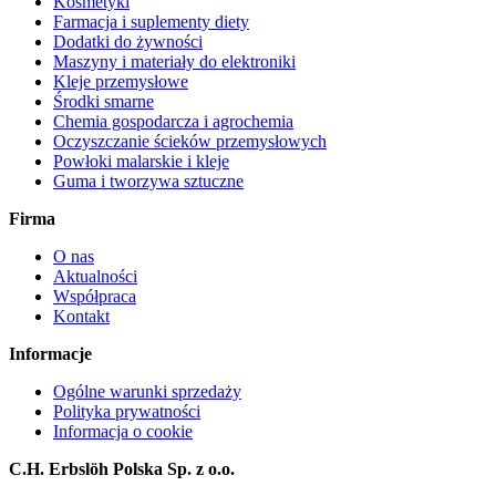
Kosmetyki
Farmacja i suplementy diety
Dodatki do żywności
Maszyny i materiały do elektroniki
Kleje przemysłowe
Środki smarne
Chemia gospodarcza i agrochemia
Oczyszczanie ścieków przemysłowych
Powłoki malarskie i kleje
Guma i tworzywa sztuczne
Firma
O nas
Aktualności
Współpraca
Kontakt
Informacje
Ogólne warunki sprzedaży
Polityka prywatności
Informacja o cookie
C.H. Erbslöh Polska Sp. z o.o.