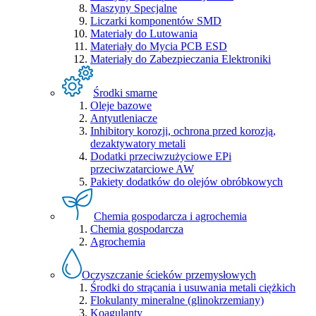
Maszyny Specjalne
Liczarki komponentów SMD
Materiały do Lutowania
Materiały do Mycia PCB ESD
Materiały do Zabezpieczania Elektroniki
Środki smarne
Oleje bazowe
Antyutleniacze
Inhibitory korozji, ochrona przed korozją,
dezaktywatory metali
Dodatki przeciwzużyciowe EPi
przeciwzatarciowe AW
Pakiety dodatków do olejów obróbkowych
Chemia gospodarcza i agrochemia
Chemia gospodarcza
Agrochemia
Oczyszczanie ścieków przemysłowych
Środki do strącania i usuwania metali ciężkich
Flokulanty mineralne (glinokrzemiany)
Koagulanty