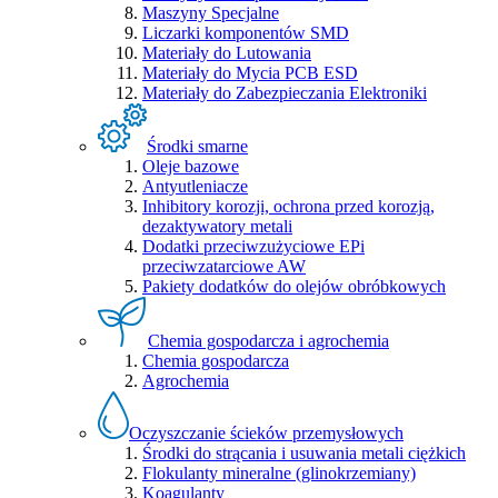
Maszyny Specjalne
Liczarki komponentów SMD
Materiały do Lutowania
Materiały do Mycia PCB ESD
Materiały do Zabezpieczania Elektroniki
Środki smarne
Oleje bazowe
Antyutleniacze
Inhibitory korozji, ochrona przed korozją,
dezaktywatory metali
Dodatki przeciwzużyciowe EPi
przeciwzatarciowe AW
Pakiety dodatków do olejów obróbkowych
Chemia gospodarcza i agrochemia
Chemia gospodarcza
Agrochemia
Oczyszczanie ścieków przemysłowych
Środki do strącania i usuwania metali ciężkich
Flokulanty mineralne (glinokrzemiany)
Koagulanty