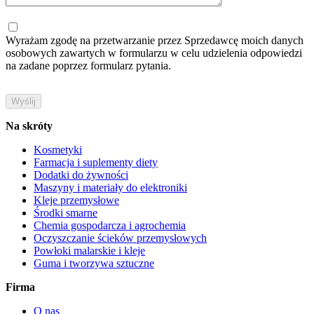
Wyrażam zgodę na przetwarzanie przez Sprzedawcę moich danych
osobowych zawartych w formularzu w celu udzielenia odpowiedzi
na zadane poprzez formularz pytania.
Na skróty
Kosmetyki
Farmacja i suplementy diety
Dodatki do żywności
Maszyny i materiały do elektroniki
Kleje przemysłowe
Środki smarne
Chemia gospodarcza i agrochemia
Oczyszczanie ścieków przemysłowych
Powłoki malarskie i kleje
Guma i tworzywa sztuczne
Firma
O nas