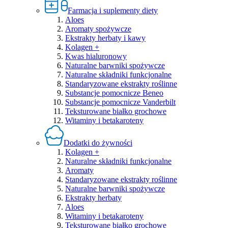
Farmacja i suplementy diety
Aloes
Aromaty spożywcze
Ekstrakty herbaty i kawy
Kolagen +
Kwas hialuronowy
Naturalne barwniki spożywcze
Naturalne składniki funkcjonalne
Standaryzowane ekstrakty roślinne
Substancje pomocnicze Beneo
Substancje pomocnicze Vanderbilt
Teksturowane białko grochowe
Witaminy i betakaroteny
Dodatki do żywności
Kolagen +
Naturalne składniki funkcjonalne
Aromaty
Standaryzowane ekstrakty roślinne
Naturalne barwniki spożywcze
Ekstrakty herbaty
Aloes
Witaminy i betakaroteny
Teksturowane białko grochowe