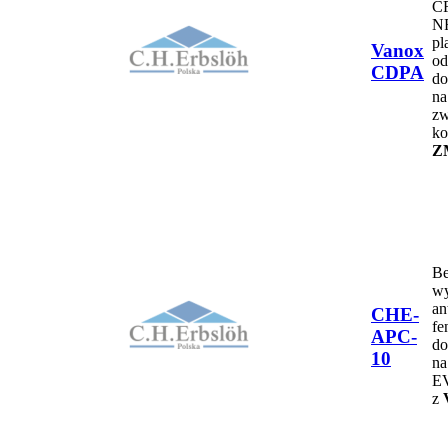
C
NR
pl
Vanox
od
CDPA
do
na
zw
ko
Z
Be
wy
an
CHE-
fe
APC-
do
10
na
EV
z