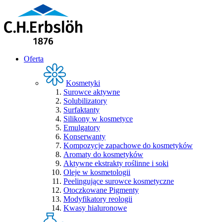
Oferta
Kosmetyki
Surowce aktywne
Solubilizatory
Surfaktanty
Silikony w kosmetyce
Emulgatory
Konserwanty
Kompozycje zapachowe do kosmetyków
Aromaty do kosmetyków
Aktywne ekstrakty roślinne i soki
Oleje w kosmetologii
Peelingujące surowce kosmetyczne
Otoczkowane Pigmenty
Modyfikatory reologii
Kwasy hialuronowe