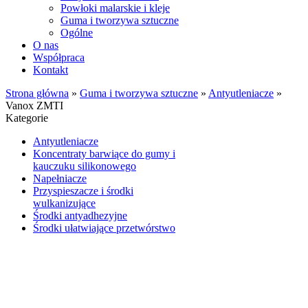
Powłoki malarskie i kleje
Guma i tworzywa sztuczne
Ogólne
O nas
Współpraca
Kontakt
Strona główna
»
Guma i tworzywa sztuczne
»
Antyutleniacze
»
Vanox ZMTI
Kategorie
Antyutleniacze
Koncentraty barwiące do gumy i
kauczuku silikonowego
Napełniacze
Przyspieszacze i środki
wulkanizujące
Środki antyadhezyjne
Środki ułatwiające przetwórstwo