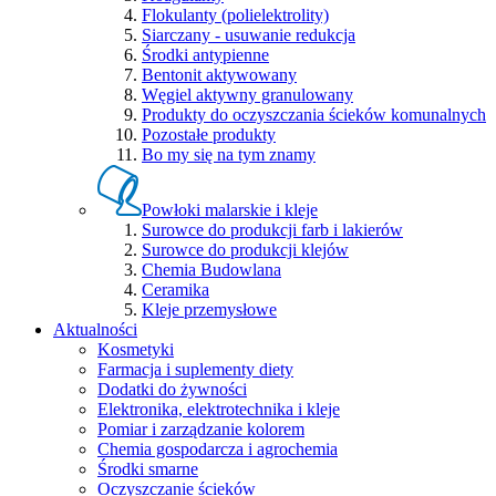
Flokulanty (polielektrolity)
Siarczany - usuwanie redukcja
Środki antypienne
Bentonit aktywowany
Węgiel aktywny granulowany
Produkty do oczyszczania ścieków komunalnych
Pozostałe produkty
Bo my się na tym znamy
Powłoki malarskie i kleje
Surowce do produkcji farb i lakierów
Surowce do produkcji klejów
Chemia Budowlana
Ceramika
Kleje przemysłowe
Aktualności
Kosmetyki
Farmacja i suplementy diety
Dodatki do żywności
Elektronika, elektrotechnika i kleje
Pomiar i zarządzanie kolorem
Chemia gospodarcza i agrochemia
Środki smarne
Oczyszczanie ścieków