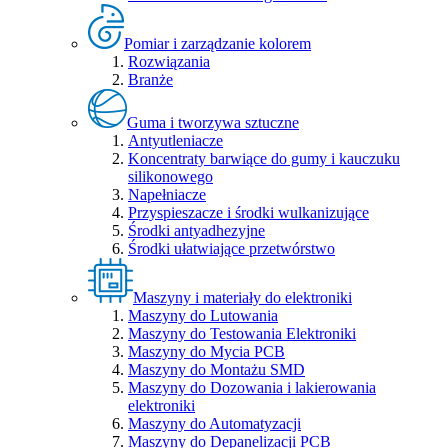
Pomiar i zarządzanie kolorem
Rozwiązania
Branże
Guma i tworzywa sztuczne
Antyutleniacze
Koncentraty barwiące do gumy i kauczuku
silikonowego
Napełniacze
Przyspieszacze i środki wulkanizujące
Środki antyadhezyjne
Środki ułatwiające przetwórstwo
Maszyny i materiały do elektroniki
Maszyny do Lutowania
Maszyny do Testowania Elektroniki
Maszyny do Mycia PCB
Maszyny do Montażu SMD
Maszyny do Dozowania i lakierowania
elektroniki
Maszyny do Automatyzacji
Maszyny do Depanelizacji PCB