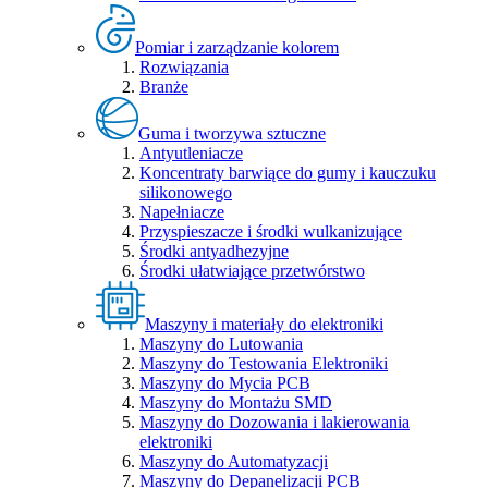
Pomiar i zarządzanie kolorem
Rozwiązania
Branże
Guma i tworzywa sztuczne
Antyutleniacze
Koncentraty barwiące do gumy i kauczuku
silikonowego
Napełniacze
Przyspieszacze i środki wulkanizujące
Środki antyadhezyjne
Środki ułatwiające przetwórstwo
Maszyny i materiały do elektroniki
Maszyny do Lutowania
Maszyny do Testowania Elektroniki
Maszyny do Mycia PCB
Maszyny do Montażu SMD
Maszyny do Dozowania i lakierowania
elektroniki
Maszyny do Automatyzacji
Maszyny do Depanelizacji PCB