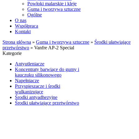
Powłoki malarskie i kleje
Guma i tworzywa sztuczne
Ogólne
O nas
Współpraca
Kontakt
Strona główna
»
Guma i tworzywa sztuczne
»
Środki ułatwiające
przetwórstwo
»
Vanfre AP-2 Special
Kategorie
Antyutleniacze
Koncentraty barwiące do gumy i
kauczuku silikonowego
Napełniacze
Przyspieszacze i środki
wulkanizujące
Środki antyadhezyjne
Środki ułatwiające przetwórstwo