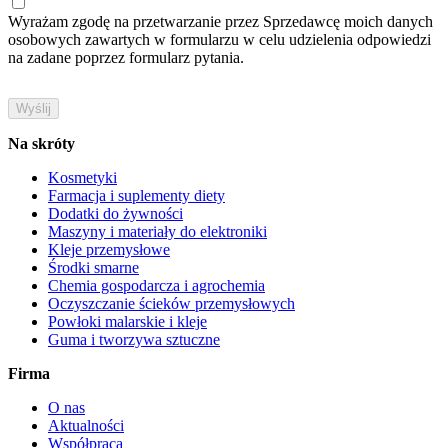
Wyrażam zgodę na przetwarzanie przez Sprzedawcę moich danych
osobowych zawartych w formularzu w celu udzielenia odpowiedzi
na zadane poprzez formularz pytania.
Na skróty
Kosmetyki
Farmacja i suplementy diety
Dodatki do żywności
Maszyny i materiały do elektroniki
Kleje przemysłowe
Środki smarne
Chemia gospodarcza i agrochemia
Oczyszczanie ścieków przemysłowych
Powłoki malarskie i kleje
Guma i tworzywa sztuczne
Firma
O nas
Aktualności
Współpraca