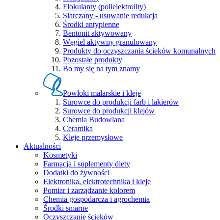
Flokulanty (polielektrolity)
Siarczany - usuwanie redukcja
Środki antypienne
Bentonit aktywowany
Węgiel aktywny granulowany
Produkty do oczyszczania ścieków komunalnych
Pozostałe produkty
Bo my się na tym znamy
Powłoki malarskie i kleje
Surowce do produkcji farb i lakierów
Surowce do produkcji klejów
Chemia Budowlana
Ceramika
Kleje przemysłowe
Aktualności
Kosmetyki
Farmacja i suplementy diety
Dodatki do żywności
Elektronika, elektrotechnika i kleje
Pomiar i zarządzanie kolorem
Chemia gospodarcza i agrochemia
Środki smarne
Oczyszczanie ścieków