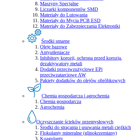
Maszyny Specjalne
Liczarki komponentów SMD
Materiały do Lutowania
Materiały do Mycia PCB ESD
Materiały do Zabezpieczania Elektroniki
Środki smarne
Oleje bazowe
Antyutleniacze
Inhibitory korozji, ochrona przed korozją,
dezaktywatory metali
Dodatki przeciwzużyciowe EPi
przeciwzatarciowe AW
Pakiety dodatków do olejów obróbkowych
Chemia gospodarcza i agrochemia
Chemia gospodarcza
Agrochemia
Oczyszczanie ścieków przemysłowych
Środki do strącania i usuwania metali ciężkich
Flokulanty mineralne (glinokrzemiany)
Koagulanty