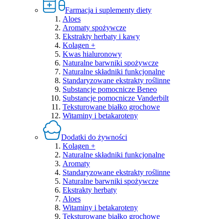
Farmacja i suplementy diety
Aloes
Aromaty spożywcze
Ekstrakty herbaty i kawy
Kolagen +
Kwas hialuronowy
Naturalne barwniki spożywcze
Naturalne składniki funkcjonalne
Standaryzowane ekstrakty roślinne
Substancje pomocnicze Beneo
Substancje pomocnicze Vanderbilt
Teksturowane białko grochowe
Witaminy i betakaroteny
Dodatki do żywności
Kolagen +
Naturalne składniki funkcjonalne
Aromaty
Standaryzowane ekstrakty roślinne
Naturalne barwniki spożywcze
Ekstrakty herbaty
Aloes
Witaminy i betakaroteny
Teksturowane białko grochowe