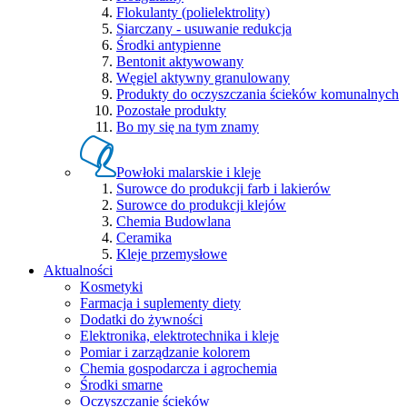
Flokulanty (polielektrolity)
Siarczany - usuwanie redukcja
Środki antypienne
Bentonit aktywowany
Węgiel aktywny granulowany
Produkty do oczyszczania ścieków komunalnych
Pozostałe produkty
Bo my się na tym znamy
Powłoki malarskie i kleje
Surowce do produkcji farb i lakierów
Surowce do produkcji klejów
Chemia Budowlana
Ceramika
Kleje przemysłowe
Aktualności
Kosmetyki
Farmacja i suplementy diety
Dodatki do żywności
Elektronika, elektrotechnika i kleje
Pomiar i zarządzanie kolorem
Chemia gospodarcza i agrochemia
Środki smarne
Oczyszczanie ścieków