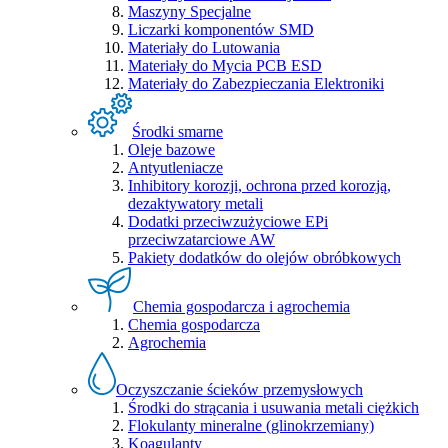
Maszyny Specjalne
Liczarki komponentów SMD
Materiały do Lutowania
Materiały do Mycia PCB ESD
Materiały do Zabezpieczania Elektroniki
Środki smarne
Oleje bazowe
Antyutleniacze
Inhibitory korozji, ochrona przed korozją,
dezaktywatory metali
Dodatki przeciwzużyciowe EPi
przeciwzatarciowe AW
Pakiety dodatków do olejów obróbkowych
Chemia gospodarcza i agrochemia
Chemia gospodarcza
Agrochemia
Oczyszczanie ścieków przemysłowych
Środki do strącania i usuwania metali ciężkich
Flokulanty mineralne (glinokrzemiany)
Koagulanty