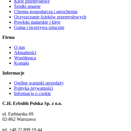
Kleje przemysłowe
Środki smarne
Chemia gospodarcza i agrochemia
Oczyszczanie ścieków przemysłowych
Powłoki malarskie i kleje
Guma i tworzywa sztuczne
Firma
O nas
Aktualności
Współpraca
Kontakt
Informacje
Ogólne warunki sprzedaży
Polityka prywatności
Informacja o cookie
C.H. Erbslöh Polska Sp. z o.o.
ul. Farbiarska 69
02-862 Warszawa
tel. +48 22 899 19 44