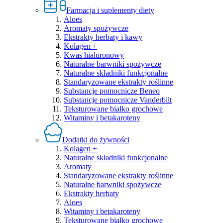
Farmacja i suplementy diety
Aloes
Aromaty spożywcze
Ekstrakty herbaty i kawy
Kolagen +
Kwas hialuronowy
Naturalne barwniki spożywcze
Naturalne składniki funkcjonalne
Standaryzowane ekstrakty roślinne
Substancje pomocnicze Beneo
Substancje pomocnicze Vanderbilt
Teksturowane białko grochowe
Witaminy i betakaroteny
Dodatki do żywności
Kolagen +
Naturalne składniki funkcjonalne
Aromaty
Standaryzowane ekstrakty roślinne
Naturalne barwniki spożywcze
Ekstrakty herbaty
Aloes
Witaminy i betakaroteny
Teksturowane białko grochowe