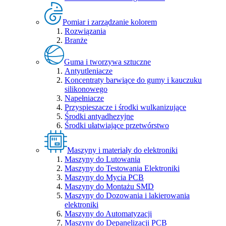
Pomiar i zarządzanie kolorem
Rozwiązania
Branże
Guma i tworzywa sztuczne
Antyutleniacze
Koncentraty barwiące do gumy i kauczuku
silikonowego
Napełniacze
Przyspieszacze i środki wulkanizujące
Środki antyadhezyjne
Środki ułatwiające przetwórstwo
Maszyny i materiały do elektroniki
Maszyny do Lutowania
Maszyny do Testowania Elektroniki
Maszyny do Mycia PCB
Maszyny do Montażu SMD
Maszyny do Dozowania i lakierowania
elektroniki
Maszyny do Automatyzacji
Maszyny do Depanelizacji PCB