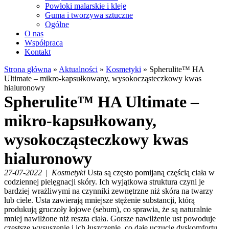
Powłoki malarskie i kleje
Guma i tworzywa sztuczne
Ogólne
O nas
Współpraca
Kontakt
Strona główna
»
Aktualności
»
Kosmetyki
»
Spherulite™ HA
Ultimate – mikro-kapsułkowany, wysokocząsteczkowy kwas
hialuronowy
Spherulite™ HA Ultimate –
mikro-kapsułkowany,
wysokocząsteczkowy kwas
hialuronowy
27-07-2022
|
Kosmetyki
Usta są często pomijaną częścią ciała w
codziennej pielęgnacji skóry. Ich wyjątkowa struktura czyni je
bardziej wrażliwymi na czynniki zewnętrzne niż skóra na twarzy
lub ciele. Usta zawierają mniejsze stężenie substancji, którą
produkują gruczoły łojowe (sebum), co sprawia, że są naturalnie
mniej nawilżone niż reszta ciała. Gorsze nawilżenie ust powoduje
częstsze wysuszenie i ich łuszczenie, co daje uczucie dyskomfortu.