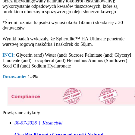
przez upcyklingowany naturalny tokoferol (ekstrahowany);
wykorzystanie odpadowych kwasów tłuszczowych, które są
produktem ubocznym spożywczego oleju słonecznikowego.
*Średni rozmiar kapsułki wynosi około 142nm i składa się z 20
dwuwarstw.
Wyniki badań wykazały, że Spherulite™ HA Ultimate penetruje
warstwę rogową naskórka i naskórek do 50μm.
INCI:
Glycerin (and) Water (and) Sucrose Palmitate (and) Glyceryl
Linoleate (and) Tocopherol (and) Helianthus Annuus (Sunflower)
Seed Oil (and) Sodium Hyaluronate
Dozowanie:
1-3%
Powiązane artykuły
30-07-2026
|
Kosmetyki
Cica Bio-Placenta Cream od marki Natural