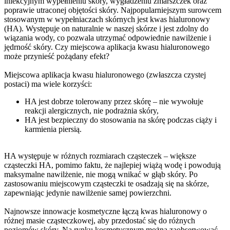
iniekcyjnym wypełnieniu skóry, wygładzeniu zmarszczek oraz
poprawie utraconej objętości skóry. Najpopularniejszym surowcem
stosowanym w wypełniaczach skórnych jest kwas hialuronowy
(HA). Występuje on naturalnie w naszej skórze i jest zdolny do
wiązania wody, co pozwala utrzymać odpowiednie nawilżenie i
jędrność skóry. Czy miejscowa aplikacja kwasu hialuronowego
może przynieść pożądany efekt?
Miejscowa aplikacja kwasu hialuronowego (zwłaszcza czystej
postaci) ma wiele korzyści:
HA jest dobrze tolerowany przez skórę – nie wywołuje
reakcji alergicznych, nie podrażnia skóry,
HA jest bezpieczny do stosowania na skórę podczas ciąży i
karmienia piersią.
HA występuje w różnych rozmiarach cząsteczek – większe
cząsteczki HA, pomimo faktu, że najlepiej wiążą wodę i powodują
maksymalne nawilżenie, nie mogą wnikać w głąb skóry. Po
zastosowaniu miejscowym cząsteczki te osadzają się na skórze,
zapewniając jedynie nawilżenie samej powierzchni.
Najnowsze innowacje kosmetyczne łączą kwas hialuronowy o
różnej masie cząsteczkowej, aby przedostać się do różnych
poziomów skóry. Na rynku kosmetycznym można zaobserwować