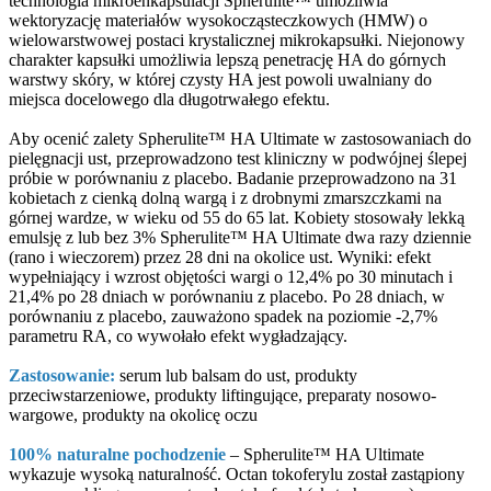
technologia mikroenkapsulacji Spherulite™ umożliwia
wektoryzację materiałów wysokocząsteczkowych (HMW) o
wielowarstwowej postaci krystalicznej mikrokapsułki. Niejonowy
charakter kapsułki umożliwia lepszą penetrację HA do górnych
warstwy skóry, w której czysty HA jest powoli uwalniany do
miejsca docelowego dla długotrwałego efektu.
Aby ocenić zalety Spherulite™ HA Ultimate w zastosowaniach do
pielęgnacji ust, przeprowadzono test kliniczny w podwójnej ślepej
próbie w porównaniu z placebo. Badanie przeprowadzono na 31
kobietach z cienką dolną wargą i z drobnymi zmarszczkami na
górnej wardze, w wieku od 55 do 65 lat. Kobiety stosowały lekką
emulsję z lub bez 3% Spherulite™ HA Ultimate dwa razy dziennie
(rano i wieczorem) przez 28 dni na okolice ust. Wyniki: efekt
wypełniający i wzrost objętości wargi o 12,4% po 30 minutach i
21,4% po 28 dniach w porównaniu z placebo. Po 28 dniach, w
porównaniu z placebo, zauważono spadek na poziomie -2,7%
parametru RA, co wywołało efekt wygładzający.
Zastosowanie:
serum lub balsam do ust, produkty
przeciwstarzeniowe, produkty liftingujące, preparaty nosowo-
wargowe, produkty na okolicę oczu
100% naturalne pochodzenie
– Spherulite™ HA Ultimate
wykazuje wysoką naturalność. Octan tokoferylu został zastąpiony