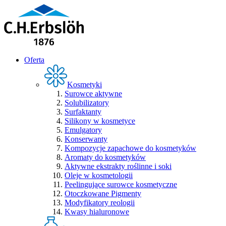
Oferta
Kosmetyki
Surowce aktywne
Solubilizatory
Surfaktanty
Silikony w kosmetyce
Emulgatory
Konserwanty
Kompozycje zapachowe do kosmetyków
Aromaty do kosmetyków
Aktywne ekstrakty roślinne i soki
Oleje w kosmetologii
Peelingujące surowce kosmetyczne
Otoczkowane Pigmenty
Modyfikatory reologii
Kwasy hialuronowe