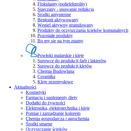
Flokulanty (polielektrolity)
Siarczany - usuwanie redukcja
Środki antypienne
Bentonit aktywowany
Węgiel aktywny granulowany
Produkty do oczyszczania ścieków komunalnych
Pozostałe produkty
Bo my się na tym znamy
Powłoki malarskie i kleje
Surowce do produkcji farb i lakierów
Surowce do produkcji klejów
Chemia Budowlana
Ceramika
Kleje przemysłowe
Aktualności
Kosmetyki
Farmacja i suplementy diety
Dodatki do żywności
Elektronika, elektrotechnika i kleje
Pomiar i zarządzanie kolorem
Chemia gospodarcza i agrochemia
Środki smarne
Oczyszczanie ścieków