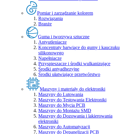
Pomiar i zarządzanie kolorem
Rozwiązania
Branże
Guma i tworzywa sztuczne
Antyutleniacze
Koncentraty barwiące do gumy i kauczuku
silikonowego
Napełniacze
Przyspieszacze i środki wulkanizujące
Środki antyadhezyjne
Środki ułatwiające przetwórstwo
Maszyny i materiały do elektroniki
Maszyny do Lutowania
Maszyny do Testowania Elektroniki
Maszyny do Mycia PCB
Maszyny do Montażu SMD
Maszyny do Dozowania i lakierowania
elektroniki
Maszyny do Automatyzacji
Maszyny do Depanelizacji PCB