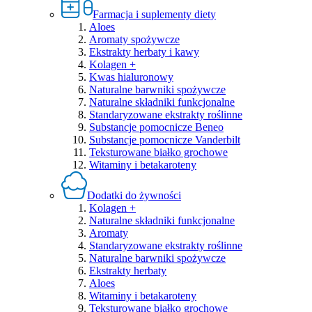
Farmacja i suplementy diety
Aloes
Aromaty spożywcze
Ekstrakty herbaty i kawy
Kolagen +
Kwas hialuronowy
Naturalne barwniki spożywcze
Naturalne składniki funkcjonalne
Standaryzowane ekstrakty roślinne
Substancje pomocnicze Beneo
Substancje pomocnicze Vanderbilt
Teksturowane białko grochowe
Witaminy i betakaroteny
Dodatki do żywności
Kolagen +
Naturalne składniki funkcjonalne
Aromaty
Standaryzowane ekstrakty roślinne
Naturalne barwniki spożywcze
Ekstrakty herbaty
Aloes
Witaminy i betakaroteny
Teksturowane białko grochowe