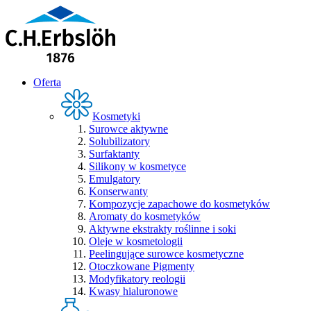
Oferta
Kosmetyki
Surowce aktywne
Solubilizatory
Surfaktanty
Silikony w kosmetyce
Emulgatory
Konserwanty
Kompozycje zapachowe do kosmetyków
Aromaty do kosmetyków
Aktywne ekstrakty roślinne i soki
Oleje w kosmetologii
Peelingujące surowce kosmetyczne
Otoczkowane Pigmenty
Modyfikatory reologii
Kwasy hialuronowe