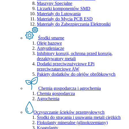
Maszyny Specjalne
Liczarki komponentów SMD
Materiały do Lutowania
Materiały do Mycia PCB ESD
Materiały do Zabezpieczania Elektroniki
Środki smarne
Oleje bazowe
Antyutleniacze
Inhibitory korozji, ochrona przed korozją,
dezaktywatory metali
Dodatki przeciwzużyciowe EPi
przeciwzatarciowe AW
Pakiety dodatków do olejów obróbkowych
Chemia gospodarcza i agrochemia
Chemia gospodarcza
Agrochemia
Oczyszczanie ścieków przemysłowych
Środki do strącania i usuwania metali ciężkich
Flokulanty mineralne (glinokrzemiany)
Koagulanty