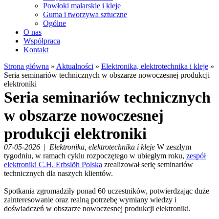
Powłoki malarskie i kleje
Guma i tworzywa sztuczne
Ogólne
O nas
Współpraca
Kontakt
Strona główna
»
Aktualności
»
Elektronika, elektrotechnika i kleje
»
Seria seminariów technicznych w obszarze nowoczesnej produkcji
elektroniki
Seria seminariów technicznych
w obszarze nowoczesnej
produkcji elektroniki
07-05-2026
|
Elektronika, elektrotechnika i kleje
W zeszłym
tygodniu, w ramach cyklu rozpoczętego w ubiegłym roku,
zespół
elektroniki C.H. Erbslöh Polska
zrealizował serię seminariów
technicznych dla naszych klientów.
Spotkania zgromadziły ponad 60 uczestników, potwierdzając duże
zainteresowanie oraz realną potrzebę wymiany wiedzy i
doświadczeń w obszarze nowoczesnej produkcji elektroniki.