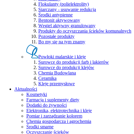
Flokulanty (polielektrolity)
Siarczany - usuwanie redukcja
Środki antypienne
Bentonit aktywowany
Węgiel aktywny granulowany
Produkty do oczyszczania ścieków komunalnych
Pozostałe produkty
Bo my się na tym znamy
Powłoki malarskie i kleje
Surowce do produkcji farb i lakierów
Surowce do produkcji klejów
Chemia Budowlana
Ceramika
Kleje przemysłowe
Aktualności
Kosmetyki
Farmacja i suplementy diety
Dodatki do żywności
Elektronika, elektrotechnika i kleje
Pomiar i zarządzanie kolorem
Chemia gospodarcza i agrochemia
Środki smarne
Oczyszczanie ścieków