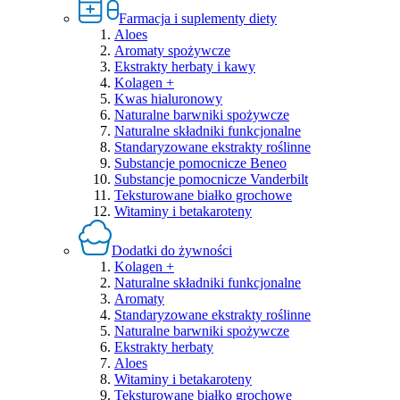
Farmacja i suplementy diety
Aloes
Aromaty spożywcze
Ekstrakty herbaty i kawy
Kolagen +
Kwas hialuronowy
Naturalne barwniki spożywcze
Naturalne składniki funkcjonalne
Standaryzowane ekstrakty roślinne
Substancje pomocnicze Beneo
Substancje pomocnicze Vanderbilt
Teksturowane białko grochowe
Witaminy i betakaroteny
Dodatki do żywności
Kolagen +
Naturalne składniki funkcjonalne
Aromaty
Standaryzowane ekstrakty roślinne
Naturalne barwniki spożywcze
Ekstrakty herbaty
Aloes
Witaminy i betakaroteny
Teksturowane białko grochowe