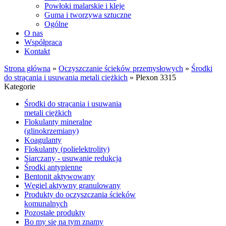
Powłoki malarskie i kleje
Guma i tworzywa sztuczne
Ogólne
O nas
Współpraca
Kontakt
Strona główna
»
Oczyszczanie ścieków przemysłowych
»
Środki
do strącania i usuwania metali ciężkich
»
Plexon 3315
Kategorie
Środki do strącania i usuwania
metali ciężkich
Flokulanty mineralne
(glinokrzemiany)
Koagulanty
Flokulanty (polielektrolity)
Siarczany - usuwanie redukcja
Środki antypienne
Bentonit aktywowany
Węgiel aktywny granulowany
Produkty do oczyszczania ścieków
komunalnych
Pozostałe produkty
Bo my się na tym znamy