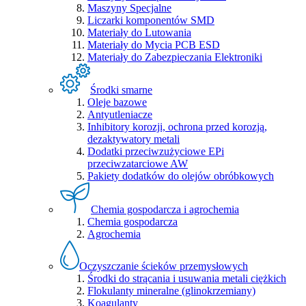
Maszyny Specjalne
Liczarki komponentów SMD
Materiały do Lutowania
Materiały do Mycia PCB ESD
Materiały do Zabezpieczania Elektroniki
Środki smarne
Oleje bazowe
Antyutleniacze
Inhibitory korozji, ochrona przed korozją,
dezaktywatory metali
Dodatki przeciwzużyciowe EPi
przeciwzatarciowe AW
Pakiety dodatków do olejów obróbkowych
Chemia gospodarcza i agrochemia
Chemia gospodarcza
Agrochemia
Oczyszczanie ścieków przemysłowych
Środki do strącania i usuwania metali ciężkich
Flokulanty mineralne (glinokrzemiany)
Koagulanty