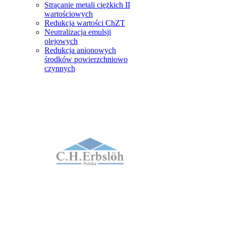
Strącanie metali ciężkich II
wartościowych
Redukcja wartości ChZT
Neutralizacja emulsji
olejowych
Redukcja anionowych
środków powierzchniowo
czynnych