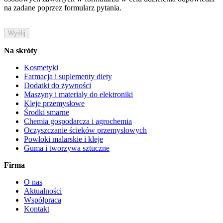
na zadane poprzez formularz pytania.
Na skróty
Kosmetyki
Farmacja i suplementy diety
Dodatki do żywności
Maszyny i materiały do elektroniki
Kleje przemysłowe
Środki smarne
Chemia gospodarcza i agrochemia
Oczyszczanie ścieków przemysłowych
Powłoki malarskie i kleje
Guma i tworzywa sztuczne
Firma
O nas
Aktualności
Współpraca
Kontakt