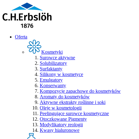
Oferta
Kosmetyki
Surowce aktywne
Solubilizatory
Surfaktanty
Silikony w kosmetyce
Emulgatory
Konserwanty
Kompozycje zapachowe do kosmetyków
Aromaty do kosmetyków
Aktywne ekstrakty roślinne i soki
Oleje w kosmetologii
Peelingujące surowce kosmetyczne
Otoczkowane Pigmenty
Modyfikatory reologii
Kwasy hialuronowe