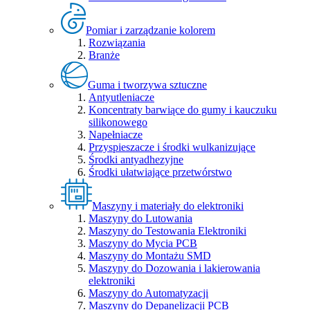
Pomiar i zarządzanie kolorem
Rozwiązania
Branże
Guma i tworzywa sztuczne
Antyutleniacze
Koncentraty barwiące do gumy i kauczuku
silikonowego
Napełniacze
Przyspieszacze i środki wulkanizujące
Środki antyadhezyjne
Środki ułatwiające przetwórstwo
Maszyny i materiały do elektroniki
Maszyny do Lutowania
Maszyny do Testowania Elektroniki
Maszyny do Mycia PCB
Maszyny do Montażu SMD
Maszyny do Dozowania i lakierowania
elektroniki
Maszyny do Automatyzacji
Maszyny do Depanelizacji PCB