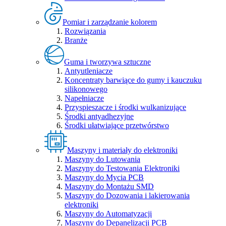
Pomiar i zarządzanie kolorem
Rozwiązania
Branże
Guma i tworzywa sztuczne
Antyutleniacze
Koncentraty barwiące do gumy i kauczuku
silikonowego
Napełniacze
Przyspieszacze i środki wulkanizujące
Środki antyadhezyjne
Środki ułatwiające przetwórstwo
Maszyny i materiały do elektroniki
Maszyny do Lutowania
Maszyny do Testowania Elektroniki
Maszyny do Mycia PCB
Maszyny do Montażu SMD
Maszyny do Dozowania i lakierowania
elektroniki
Maszyny do Automatyzacji
Maszyny do Depanelizacji PCB