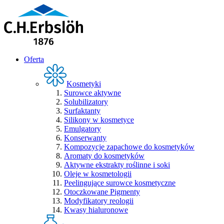
Oferta
Kosmetyki
Surowce aktywne
Solubilizatory
Surfaktanty
Silikony w kosmetyce
Emulgatory
Konserwanty
Kompozycje zapachowe do kosmetyków
Aromaty do kosmetyków
Aktywne ekstrakty roślinne i soki
Oleje w kosmetologii
Peelingujące surowce kosmetyczne
Otoczkowane Pigmenty
Modyfikatory reologii
Kwasy hialuronowe