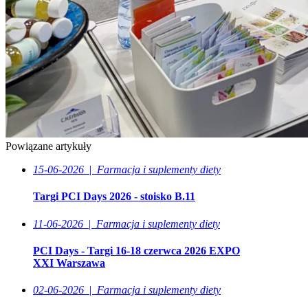
Powiązane artykuły
15-06-2026
|
Farmacja i suplementy diety
Targi PCI Days 2026 - stoisko B.11
11-06-2026
|
Farmacja i suplementy diety
PCI Days - Targi 16-18 czerwca 2026 EXPO
XXI Warszawa
02-06-2026
|
Farmacja i suplementy diety