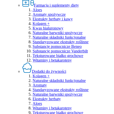
Farmacja i suplementy diety
Aloes
Aromaty spożywcze
Ekstrakty herbaty i kawy
Kolagen +
Kwas hialuronowy
Naturalne barwniki spożywcze
Naturalne składniki funkcjonalne
Standaryzowane ekstrakty roślinne
Substancje pomocnicze Beneo
Substancje pomocnicze Vanderbilt
Teksturowane białko grochowe
Witaminy i betakaroteny
Dodatki do żywności
Kolagen +
Naturalne składniki funkcjonalne
Aromaty
Standaryzowane ekstrakty roślinne
Naturalne barwniki spożywcze
Ekstrakty herbaty
Aloes
Witaminy i betakaroteny
Teksturowane białko grochowe