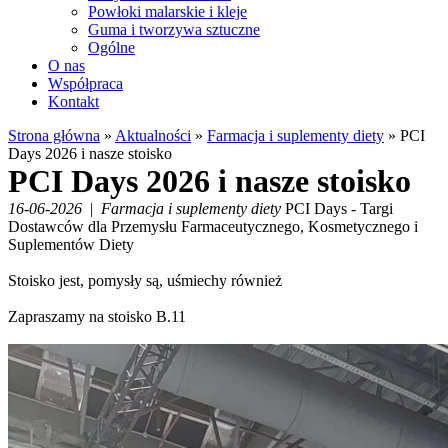
Powłoki malarskie i kleje
Guma i tworzywa sztuczne
Ogólne
O nas
Współpraca
Kontakt
Strona główna
»
Aktualności
»
Farmacja i suplementy diety
»
PCI
Days 2026 i nasze stoisko
PCI Days 2026 i nasze stoisko
16-06-2026
|
Farmacja i suplementy diety
PCI Days - Targi
Dostawców dla Przemysłu Farmaceutycznego, Kosmetycznego i
Suplementów Diety
Stoisko jest, pomysły są, uśmiechy również
Zapraszamy na stoisko B.11