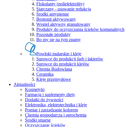
Flokulanty (polielektrolity)
Siarczany - usuwanie redukcja
Środki antypienne
Bentonit aktywowany
Węgiel aktywny granulowany
Produkty do oczyszczania ścieków komunalnych
Pozostałe produkty
Bo my się na tym znamy
Powłoki malarskie i kleje
Surowce do produkcji farb i lakierów
Surowce do produkcji klejów
Chemia Budowlana
Ceramika
Kleje przemysłowe
Aktualności
Kosmetyki
Farmacja i suplementy diety
Dodatki do żywności
Elektronika, elektrotechnika i kleje
Pomiar i zarządzanie kolorem
Chemia gospodarcza i agrochemia
Środki smarne
Oczyszczanie ścieków