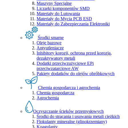
Maszyny Specjalne
Liczarki komponentów SMD
Materiały do Lutowania
Materiały do Mycia PCB ESD
Materiały do Zabezpieczania Elektroniki
Środki smarne
Oleje bazowe
Antyutleniacze
Inhibitory korozji, ochrona przed korozją,
dezaktywatory metali
Dodatki przeciwzużyciowe EPi
przeciwzatarciowe AW
Pakiety dodatków do olejów obróbkowych
Chemia gospodarcza i agrochemia
Chemia gospodarcza
Agrochemia
Oczyszczanie ścieków przemysłowych
Środki do strącania i usuwania metali ciężkich
Flokulanty mineralne (glinokrzemiany)
Koagulanty