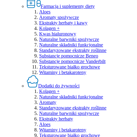
Farmacja i suplementy diety
Aloes
Aromaty spożywcze
Ekstrakty herbaty i kawy
Kolagen +
Kwas hialuronowy
Naturalne barwniki spożywcze
Naturalne składniki funkcjonalne
Standaryzowane ekstrakty roślinne
Substancje pomocnicze Beneo
Substancje pomocnicze Vanderbilt
Teksturowane białko grochowe
Witaminy i betakaroteny
Dodatki do żywności
Kolagen +
Naturalne składniki funkcjonalne
Aromaty
Standaryzowane ekstrakty roślinne
Naturalne barwniki spożywcze
Ekstrakty herbaty
Aloes
Witaminy i betakaroteny
Teksturowane białko grochowe