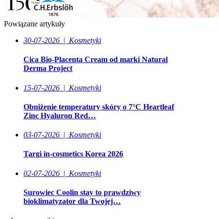
Powiązane artykuły
30-07-2026
|
Kosmetyki
Cica Bio-Placenta Cream od marki Natural
Derma Project
15-07-2026
|
Kosmetyki
Obniżenie temperatury skóry o 7°C Heartleaf
Zinc Hyaluron Red…
03-07-2026
|
Kosmetyki
Targi in-cosmetics Korea 2026
02-07-2026
|
Kosmetyki
Surowiec Coolin stay to prawdziwy
bioklimatyzator dla Twojej…