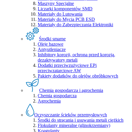
Maszyny Specjalne
Liczarki komponentów SMD
Materiały do Lutowania
Materiały do Mycia PCB ESD
Materiały do Zabezpieczania Elektroniki
Środki smarne
Oleje bazowe
Antyutleniacze
Inhibitory korozji, ochrona przed korozją,
dezaktywatory metali
Dodatki przeciwzużyciowe EPi
przeciwzatarciowe AW
Pakiety dodatków do olejów obróbkowych
Chemia gospodarcza i agrochemia
Chemia gospodarcza
Agrochemia
Oczyszczanie ścieków przemysłowych
Środki do strącania i usuwania metali ciężkich
Flokulanty mineralne (glinokrzemiany)
Koagulanty