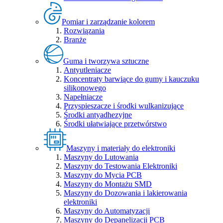
Pomiar i zarządzanie kolorem
Rozwiązania
Branże
Guma i tworzywa sztuczne
Antyutleniacze
Koncentraty barwiące do gumy i kauczuku
silikonowego
Napełniacze
Przyspieszacze i środki wulkanizujące
Środki antyadhezyjne
Środki ułatwiające przetwórstwo
Maszyny i materiały do elektroniki
Maszyny do Lutowania
Maszyny do Testowania Elektroniki
Maszyny do Mycia PCB
Maszyny do Montażu SMD
Maszyny do Dozowania i lakierowania
elektroniki
Maszyny do Automatyzacji
Maszyny do Depanelizacji PCB