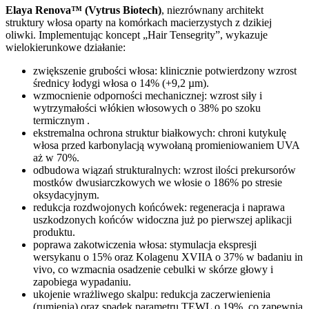
Elaya Renova™ (Vytrus Biotech)
, niezrównany architekt
struktury włosa oparty na komórkach macierzystych z dzikiej
oliwki. Implementując koncept „Hair Tensegrity”, wykazuje
wielokierunkowe działanie:
zwiększenie grubości włosa: klinicznie potwierdzony wzrost
średnicy łodygi włosa o 14% (+9,2 µm).
wzmocnienie odporności mechanicznej: wzrost siły i
wytrzymałości włókien włosowych o 38% po szoku
termicznym .
ekstremalna ochrona struktur białkowych: chroni kutykulę
włosa przed karbonylacją wywołaną promieniowaniem UVA
aż w 70%.
odbudowa wiązań strukturalnych: wzrost ilości prekursorów
mostków dwusiarczkowych we włosie o 186% po stresie
oksydacyjnym.
redukcja rozdwojonych końcówek: regeneracja i naprawa
uszkodzonych końców widoczna już po pierwszej aplikacji
produktu.
poprawa zakotwiczenia włosa: stymulacja ekspresji
wersykanu o 15% oraz Kolagenu XVIIA o 37% w badaniu in
vivo, co wzmacnia osadzenie cebulki w skórze głowy i
zapobiega wypadaniu.
ukojenie wrażliwego skalpu: redukcja zaczerwienienia
(rumienia) oraz spadek parametru TEWL o 19%, co zapewnia