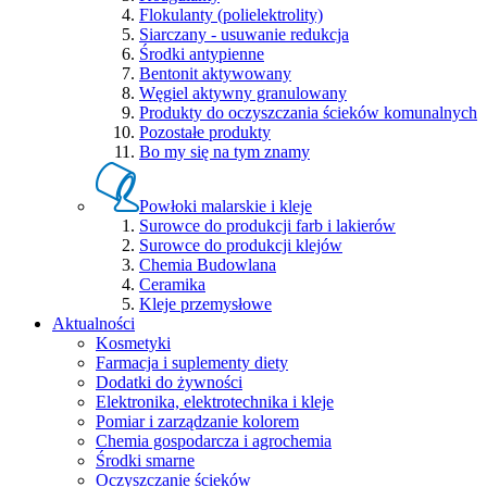
Flokulanty (polielektrolity)
Siarczany - usuwanie redukcja
Środki antypienne
Bentonit aktywowany
Węgiel aktywny granulowany
Produkty do oczyszczania ścieków komunalnych
Pozostałe produkty
Bo my się na tym znamy
Powłoki malarskie i kleje
Surowce do produkcji farb i lakierów
Surowce do produkcji klejów
Chemia Budowlana
Ceramika
Kleje przemysłowe
Aktualności
Kosmetyki
Farmacja i suplementy diety
Dodatki do żywności
Elektronika, elektrotechnika i kleje
Pomiar i zarządzanie kolorem
Chemia gospodarcza i agrochemia
Środki smarne
Oczyszczanie ścieków