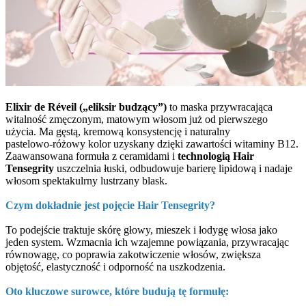
Elixir de Réveil („eliksir budzący”)
to maska przywracająca
witalność zmęczonym, matowym włosom już od pierwszego
użycia. Ma gęstą, kremową konsystencję i naturalny
pastelowo‑różowy kolor uzyskany dzięki zawartości witaminy B12.
Zaawansowana formuła z ceramidami i
technologią Hair
Tensegrity
uszczelnia łuski, odbudowuje barierę lipidową i nadaje
włosom spektakulrny lustrzany blask.
Czym dokładnie jest pojęcie Hair Tensegrity?
To podejście traktuje skórę głowy, mieszek i łodygę włosa jako
jeden system. Wzmacnia ich wzajemne powiązania, przywracając
równowagę, co poprawia zakotwiczenie włosów, zwiększa
objętość, elastyczność i odporność na uszkodzenia.
Oto kluczowe surowce, które budują tę formułę: