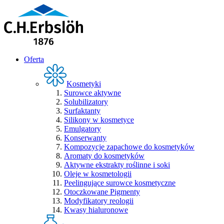
Oferta
Kosmetyki
Surowce aktywne
Solubilizatory
Surfaktanty
Silikony w kosmetyce
Emulgatory
Konserwanty
Kompozycje zapachowe do kosmetyków
Aromaty do kosmetyków
Aktywne ekstrakty roślinne i soki
Oleje w kosmetologii
Peelingujące surowce kosmetyczne
Otoczkowane Pigmenty
Modyfikatory reologii
Kwasy hialuronowe