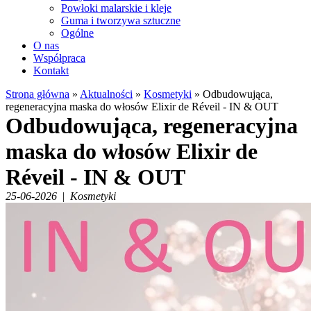
Powłoki malarskie i kleje
Guma i tworzywa sztuczne
Ogólne
O nas
Współpraca
Kontakt
Strona główna
»
Aktualności
»
Kosmetyki
»
Odbudowująca,
regeneracyjna maska do włosów Elixir de Réveil - IN & OUT
Odbudowująca, regeneracyjna
maska do włosów Elixir de
Réveil - IN & OUT
25-06-2026
|
Kosmetyki