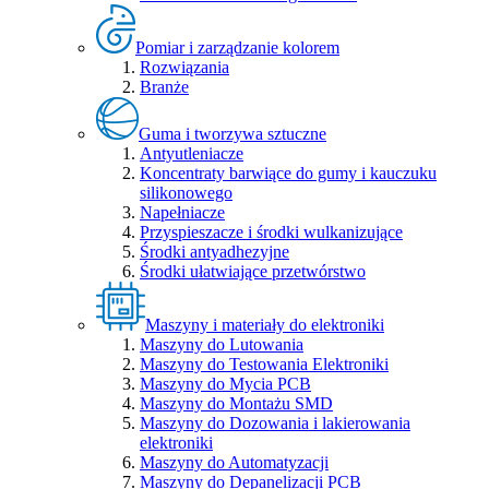
Pomiar i zarządzanie kolorem
Rozwiązania
Branże
Guma i tworzywa sztuczne
Antyutleniacze
Koncentraty barwiące do gumy i kauczuku
silikonowego
Napełniacze
Przyspieszacze i środki wulkanizujące
Środki antyadhezyjne
Środki ułatwiające przetwórstwo
Maszyny i materiały do elektroniki
Maszyny do Lutowania
Maszyny do Testowania Elektroniki
Maszyny do Mycia PCB
Maszyny do Montażu SMD
Maszyny do Dozowania i lakierowania
elektroniki
Maszyny do Automatyzacji
Maszyny do Depanelizacji PCB