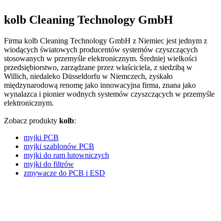
kolb Cleaning Technology GmbH
Firma kolb Cleaning Technology GmbH z Niemiec jest jednym z
wiodących światowych producentów systemów czyszczących
stosowanych w przemyśle elektronicznym. Średniej wielkości
przedsiębiorstwo, zarządzane przez właściciela, z siedzibą w
Willich, niedaleko Düsseldorfu w Niemczech, zyskało
międzynarodową renomę jako innowacyjna firma, znana jako
wynalazca i pionier wodnych systemów czyszczących w przemyśle
elektronicznym.
Zobacz produkty
kolb
:
myjki PCB
myjki szablonów PCB
myjki do ram lutowniczych
myjki do filtrów
zmywacze do PCB i ESD