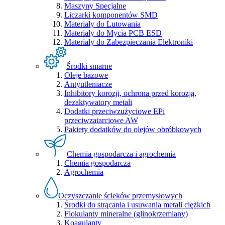
Maszyny Specjalne
Liczarki komponentów SMD
Materiały do Lutowania
Materiały do Mycia PCB ESD
Materiały do Zabezpieczania Elektroniki
Środki smarne
Oleje bazowe
Antyutleniacze
Inhibitory korozji, ochrona przed korozją,
dezaktywatory metali
Dodatki przeciwzużyciowe EPi
przeciwzatarciowe AW
Pakiety dodatków do olejów obróbkowych
Chemia gospodarcza i agrochemia
Chemia gospodarcza
Agrochemia
Oczyszczanie ścieków przemysłowych
Środki do strącania i usuwania metali ciężkich
Flokulanty mineralne (glinokrzemiany)
Koagulanty