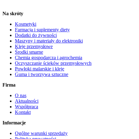
Na skróty
Kosmetyki
Farmacja i suplementy diety
Dodatki do żywności
Maszyny i materiały do elektroniki
Kleje przemysłowe
Środki smarne
Chemia gospodarcza i agrochemia
Oczyszczanie ścieków przemysłowych
Powłoki malarskie i kleje
Guma i tworzywa sztuczne
Firma
O nas
Aktualności
Współpraca
Kontakt
Informacje
Ogólne warunki sprzedaży
Polityka prywatności