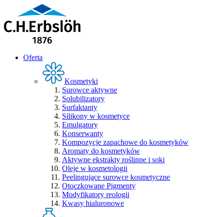
Oferta
Kosmetyki
Surowce aktywne
Solubilizatory
Surfaktanty
Silikony w kosmetyce
Emulgatory
Konserwanty
Kompozycje zapachowe do kosmetyków
Aromaty do kosmetyków
Aktywne ekstrakty roślinne i soki
Oleje w kosmetologii
Peelingujące surowce kosmetyczne
Otoczkowane Pigmenty
Modyfikatory reologii
Kwasy hialuronowe