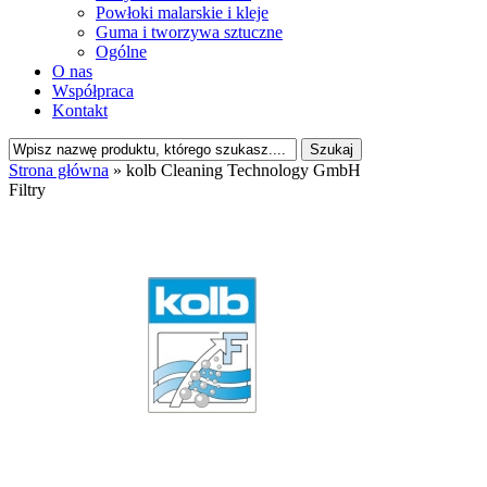
Powłoki malarskie i kleje
Guma i tworzywa sztuczne
Ogólne
O nas
Współpraca
Kontakt
Strona główna
»
kolb Cleaning Technology GmbH
Filtry