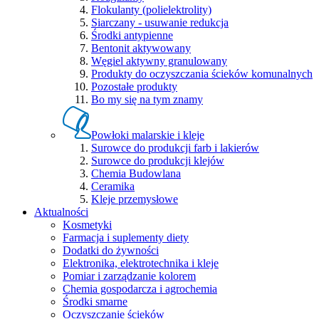
Flokulanty (polielektrolity)
Siarczany - usuwanie redukcja
Środki antypienne
Bentonit aktywowany
Węgiel aktywny granulowany
Produkty do oczyszczania ścieków komunalnych
Pozostałe produkty
Bo my się na tym znamy
Powłoki malarskie i kleje
Surowce do produkcji farb i lakierów
Surowce do produkcji klejów
Chemia Budowlana
Ceramika
Kleje przemysłowe
Aktualności
Kosmetyki
Farmacja i suplementy diety
Dodatki do żywności
Elektronika, elektrotechnika i kleje
Pomiar i zarządzanie kolorem
Chemia gospodarcza i agrochemia
Środki smarne
Oczyszczanie ścieków