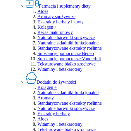
Farmacja i suplementy diety
Aloes
Aromaty spożywcze
Ekstrakty herbaty i kawy
Kolagen +
Kwas hialuronowy
Naturalne barwniki spożywcze
Naturalne składniki funkcjonalne
Standaryzowane ekstrakty roślinne
Substancje pomocnicze Beneo
Substancje pomocnicze Vanderbilt
Teksturowane białko grochowe
Witaminy i betakaroteny
Dodatki do żywności
Kolagen +
Naturalne składniki funkcjonalne
Aromaty
Standaryzowane ekstrakty roślinne
Naturalne barwniki spożywcze
Ekstrakty herbaty
Aloes
Witaminy i betakaroteny
Teksturowane białko grochowe