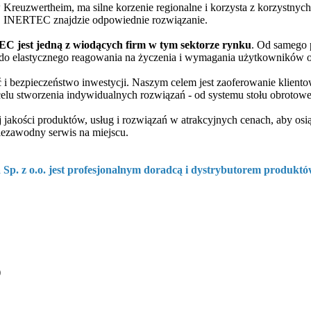
euzwertheim, ma silne korzenie regionalne i korzysta z korzystnyc
i, INERTEC znajdzie odpowiednie rozwiązanie.
C jest jedną z wiodących firm w tym sektorze rynku
. Od samego 
ość do elastycznego reagowania na życzenia i wymagania użytkownikó
 bezpieczeństwo inwestycji. Naszym celem jest zaoferowanie klientow
celu stworzenia indywidualnych rozwiązań - od systemu stołu obrotowe
jakości produktów, usług i rozwiązań w atrakcyjnych cenach, aby osi
niezawodny serwis na miejscu.
a Sp. z o.o. jest profesjonalnym doradcą i dystrybutorem produ
)