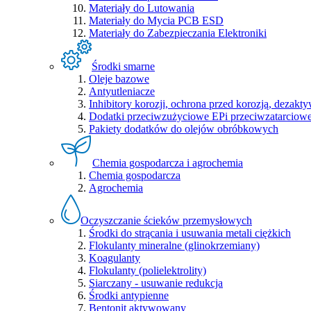
Materiały do Lutowania
Materiały do Mycia PCB ESD
Materiały do Zabezpieczania Elektroniki
Środki smarne
Oleje bazowe
Antyutleniacze
Inhibitory korozji, ochrona przed korozją, dezakty
Dodatki przeciwzużyciowe EPi przeciwzatarcio
Pakiety dodatków do olejów obróbkowych
Chemia gospodarcza i agrochemia
Chemia gospodarcza
Agrochemia
Oczyszczanie ścieków przemysłowych
Środki do strącania i usuwania metali ciężkich
Flokulanty mineralne (glinokrzemiany)
Koagulanty
Flokulanty (polielektrolity)
Siarczany - usuwanie redukcja
Środki antypienne
Bentonit aktywowany