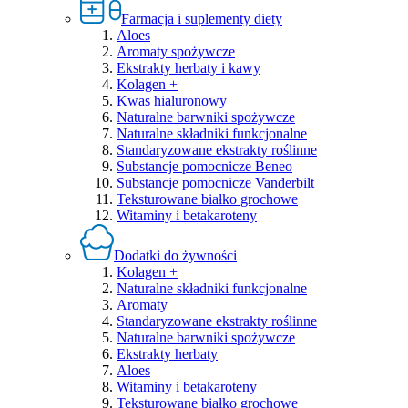
Farmacja i suplementy diety
Aloes
Aromaty spożywcze
Ekstrakty herbaty i kawy
Kolagen +
Kwas hialuronowy
Naturalne barwniki spożywcze
Naturalne składniki funkcjonalne
Standaryzowane ekstrakty roślinne
Substancje pomocnicze Beneo
Substancje pomocnicze Vanderbilt
Teksturowane białko grochowe
Witaminy i betakaroteny
Dodatki do żywności
Kolagen +
Naturalne składniki funkcjonalne
Aromaty
Standaryzowane ekstrakty roślinne
Naturalne barwniki spożywcze
Ekstrakty herbaty
Aloes
Witaminy i betakaroteny
Teksturowane białko grochowe