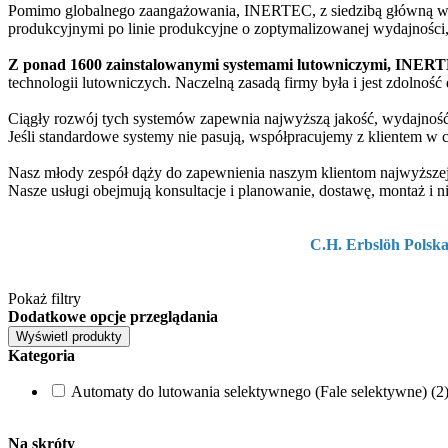
Pomimo globalnego zaangażowania, INERTEC, z siedzibą główną w Kr
produkcyjnymi po linie produkcyjne o zoptymalizowanej wydajnośc
Z ponad 1600 zainstalowanymi systemami lutowniczymi, INERTE
technologii lutowniczych. Naczelną zasadą firmy była i jest zdoln
Ciągły rozwój tych systemów zapewnia najwyższą jakość, wydajność i
Jeśli standardowe systemy nie pasują, współpracujemy z klientem w 
Nasz młody zespół dąży do zapewnienia naszym klientom najwyższej 
Nasze usługi obejmują konsultacje i planowanie, dostawę, montaż i 
C.H. Erbslöh Polsk
Pokaż filtry
Dodatkowe opcje przeglądania
Kategoria
Automaty do lutowania selektywnego (Fale selektywne) (2
Na skróty