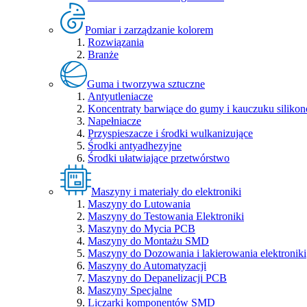
Pomiar i zarządzanie kolorem
Rozwiązania
Branże
Guma i tworzywa sztuczne
Antyutleniacze
Koncentraty barwiące do gumy i kauczuku siliko
Napełniacze
Przyspieszacze i środki wulkanizujące
Środki antyadhezyjne
Środki ułatwiające przetwórstwo
Maszyny i materiały do elektroniki
Maszyny do Lutowania
Maszyny do Testowania Elektroniki
Maszyny do Mycia PCB
Maszyny do Montażu SMD
Maszyny do Dozowania i lakierowania elektroniki
Maszyny do Automatyzacji
Maszyny do Depanelizacji PCB
Maszyny Specjalne
Liczarki komponentów SMD