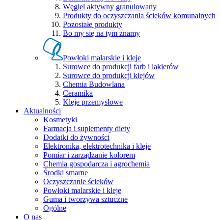
Węgiel aktywny granulowany
Produkty do oczyszczania ścieków komunalnych
Pozostałe produkty
Bo my się na tym znamy
Powłoki malarskie i kleje
Surowce do produkcji farb i lakierów
Surowce do produkcji klejów
Chemia Budowlana
Ceramika
Kleje przemysłowe
Aktualności
Kosmetyki
Farmacja i suplementy diety
Dodatki do żywności
Elektronika, elektrotechnika i kleje
Pomiar i zarządzanie kolorem
Chemia gospodarcza i agrochemia
Środki smarne
Oczyszczanie ścieków
Powłoki malarskie i kleje
Guma i tworzywa sztuczne
Ogólne
O nas