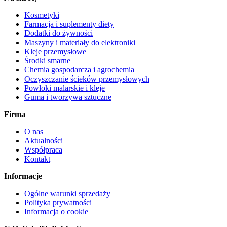
Kosmetyki
Farmacja i suplementy diety
Dodatki do żywności
Maszyny i materiały do elektroniki
Kleje przemysłowe
Środki smarne
Chemia gospodarcza i agrochemia
Oczyszczanie ścieków przemysłowych
Powłoki malarskie i kleje
Guma i tworzywa sztuczne
Firma
O nas
Aktualności
Współpraca
Kontakt
Informacje
Ogólne warunki sprzedaży
Polityka prywatności
Informacja o cookie