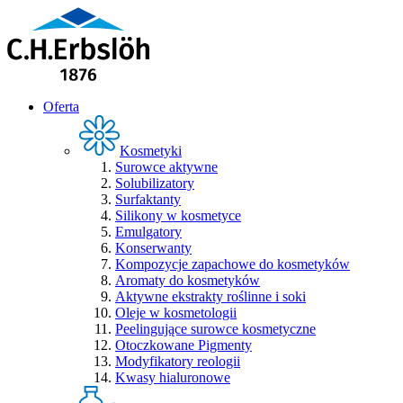
Oferta
Kosmetyki
Surowce aktywne
Solubilizatory
Surfaktanty
Silikony w kosmetyce
Emulgatory
Konserwanty
Kompozycje zapachowe do kosmetyków
Aromaty do kosmetyków
Aktywne ekstrakty roślinne i soki
Oleje w kosmetologii
Peelingujące surowce kosmetyczne
Otoczkowane Pigmenty
Modyfikatory reologii
Kwasy hialuronowe