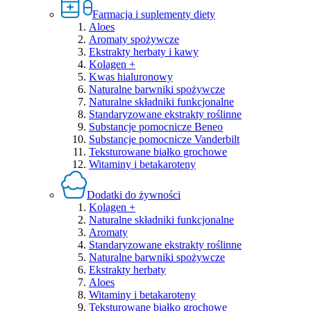
Farmacja i suplementy diety
Aloes
Aromaty spożywcze
Ekstrakty herbaty i kawy
Kolagen +
Kwas hialuronowy
Naturalne barwniki spożywcze
Naturalne składniki funkcjonalne
Standaryzowane ekstrakty roślinne
Substancje pomocnicze Beneo
Substancje pomocnicze Vanderbilt
Teksturowane białko grochowe
Witaminy i betakaroteny
Dodatki do żywności
Kolagen +
Naturalne składniki funkcjonalne
Aromaty
Standaryzowane ekstrakty roślinne
Naturalne barwniki spożywcze
Ekstrakty herbaty
Aloes
Witaminy i betakaroteny
Teksturowane białko grochowe