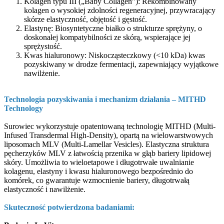
Kolagen typu III („Baby Collagen”): Rekombinowany
kolagen o wysokiej zdolności regeneracyjnej, przywracający
skórze elastyczność, objętość i gęstość.
Elastynę: Biosyntetyczne białko o strukturze sprężyny, o
doskonałej kompatybilności ze skórą, wspierające jej
sprężystość.
Kwas hialuronowy: Niskocząsteczkowy (<10 kDa) kwas
pozyskiwany w drodze fermentacji, zapewniający wyjątkowe
nawilżenie.
Technologia pozyskiwania i mechanizm działania – MITHD
Technology
Surowiec wykorzystuje opatentowaną technologię MITHD (Multi-
Infused Transdermal High-Density), opartą na wielowarstwowych
liposomach MLV (Multi-Lamellar Vesicles). Elastyczna struktura
pęcherzyków MLV z łatwością przenika w głąb bariery lipidowej
skóry. Umożliwia to wieloetapowe i długotrwałe uwalnianie
kolagenu, elastyny i kwasu hialuronowego bezpośrednio do
komórek, co gwarantuje wzmocnienie bariery, długotrwałą
elastyczność i nawilżenie.
Skuteczność potwierdzona badaniami: