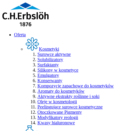
Oferta
Kosmetyki
Surowce aktywne
Solubilizatory
Surfaktanty
Silikony w kosmetyce
Emulgatory
Konserwanty
Kompozycje zapachowe do kosmetyków
Aromaty do kosmetyków
Aktywne ekstrakty roślinne i soki
Oleje w kosmetologii
Peelingujące surowce kosmetyczne
Otoczkowane Pigmenty
Modyfikatory reologii
Kwasy hialuronowe