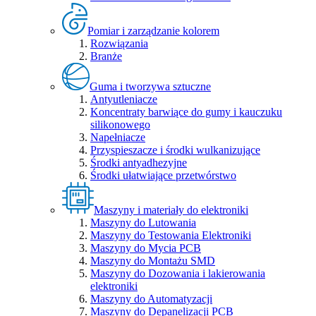
Pomiar i zarządzanie kolorem
Rozwiązania
Branże
Guma i tworzywa sztuczne
Antyutleniacze
Koncentraty barwiące do gumy i kauczuku
silikonowego
Napełniacze
Przyspieszacze i środki wulkanizujące
Środki antyadhezyjne
Środki ułatwiające przetwórstwo
Maszyny i materiały do elektroniki
Maszyny do Lutowania
Maszyny do Testowania Elektroniki
Maszyny do Mycia PCB
Maszyny do Montażu SMD
Maszyny do Dozowania i lakierowania
elektroniki
Maszyny do Automatyzacji
Maszyny do Depanelizacji PCB