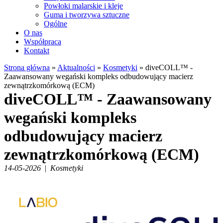
Powłoki malarskie i kleje
Guma i tworzywa sztuczne
Ogólne
O nas
Współpraca
Kontakt
Strona główna
»
Aktualności
»
Kosmetyki
»
diveCOLL™ -
Zaawansowany wegański kompleks odbudowujący macierz
zewnątrzkomórkową (ECM)
diveCOLL™ - Zaawansowany
wegański kompleks
odbudowujący macierz
zewnątrzkomórkową (ECM)
14-05-2026
|
Kosmetyki