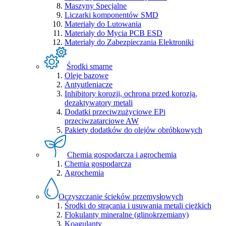
Maszyny Specjalne
Liczarki komponentów SMD
Materiały do Lutowania
Materiały do Mycia PCB ESD
Materiały do Zabezpieczania Elektroniki
Środki smarne
Oleje bazowe
Antyutleniacze
Inhibitory korozji, ochrona przed korozją,
dezaktywatory metali
Dodatki przeciwzużyciowe EPi
przeciwzatarciowe AW
Pakiety dodatków do olejów obróbkowych
Chemia gospodarcza i agrochemia
Chemia gospodarcza
Agrochemia
Oczyszczanie ścieków przemysłowych
Środki do strącania i usuwania metali ciężkich
Flokulanty mineralne (glinokrzemiany)
Koagulanty