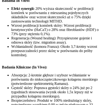
Badania In Vitro:
Efekt synergii:
20% wyższa skuteczność w proliferacji
komórek w porównaniu z mieszaniną pojedynczych
składników oraz wzrost skuteczności aż o 75% dzięki
zastosowaniu technologii MITHD.
Wzrost proliferacji komórek skóry: Wzrost proliferacji
keratynocytów (HaCaT) o 28% oraz fibroblastów (HDF) o
73% (przy stężeniu 0,1%).
Regeneracja (Wound healing): Przyspieszone gojenie i
odnowa skóry (tzw. migration assay).
Wchłanialność (komora Franza): Około 3,7-krotny wzrost
przepuszczalności przez skórę w porównaniu do próby
kontrolnej.
Badania Kliniczne (In Vivo):
Absorpcja: 2-krotnie głębsze i szybsze wchłanianie w
porównaniu do niskocząsteczkowego kolagenu morskiego
(potwierdzone spektrometrią Ramana).
Gęstość skóry: Poprawa gęstości skóry o 24% już po 2
tygodniach stosowania (wynik około 1,5x lepszy niż w
przypadku kolagenu morskiego).
Bezpieczeństwo: Produkt w 100% niedrażniący skóry,
potwierdzony wynikiem 0,00 w teście płatkowym u 33