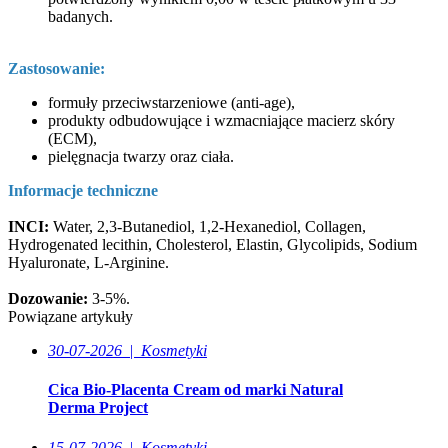
badanych.
Zastosowanie:
formuły przeciwstarzeniowe (anti-age),
produkty odbudowujące i wzmacniające macierz skóry
(ECM),
pielęgnacja twarzy oraz ciała.
Informacje techniczne
INCI:
Water, 2,3-Butanediol, 1,2-Hexanediol, Collagen,
Hydrogenated lecithin, Cholesterol, Elastin, Glycolipids, Sodium
Hyaluronate, L-Arginine.
Dozowanie:
3-5%.
Powiązane artykuły
30-07-2026
|
Kosmetyki
Cica Bio-Placenta Cream od marki Natural
Derma Project
15-07-2026
|
Kosmetyki