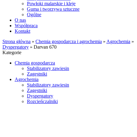
Powłoki malarskie i kleje
Guma i tworzywa sztuczne
Ogólne
O nas
Współpraca
Kontakt
Strona główna
»
Chemia gospodarcza i agrochemia
»
Agrochemia
»
Dyspergatory
»
Darvan 670
Kategorie
Chemia gospodarcza
Stabilizatory zawiesin
Zagęstniki
Agrochemia
Stabilizatory zawiesin
Zagęstniki
Dyspergatory
Rozcieńczalniki