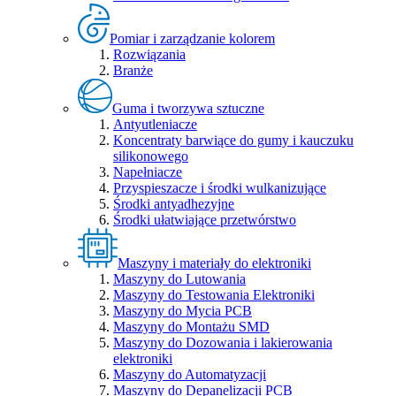
Pomiar i zarządzanie kolorem
Rozwiązania
Branże
Guma i tworzywa sztuczne
Antyutleniacze
Koncentraty barwiące do gumy i kauczuku
silikonowego
Napełniacze
Przyspieszacze i środki wulkanizujące
Środki antyadhezyjne
Środki ułatwiające przetwórstwo
Maszyny i materiały do elektroniki
Maszyny do Lutowania
Maszyny do Testowania Elektroniki
Maszyny do Mycia PCB
Maszyny do Montażu SMD
Maszyny do Dozowania i lakierowania
elektroniki
Maszyny do Automatyzacji
Maszyny do Depanelizacji PCB