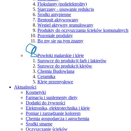
Flokulanty (polielektrolity)
Siarczany - usuwanie redukcja
Środki antypienne
Bentonit aktywowany
Węgiel aktywny granulowany
Produkty do oczyszczania ścieków komunalnych
Pozostałe produkty
Bo my się na tym znamy
Powłoki malarskie i kleje
Surowce do produkcji farb i lakierów
Surowce do produkcji klejów
Chemia Budowlana
Ceramika
Kleje przemysłowe
Aktualności
Kosmetyki
Farmacja i suplementy diety
Dodatki do żywności
Elektronika, elektrotechnika i kleje
Pomiar i zarządzanie kolorem
Chemia gospodarcza i agrochemia
Środki smarne
Oczyszczanie ścieków