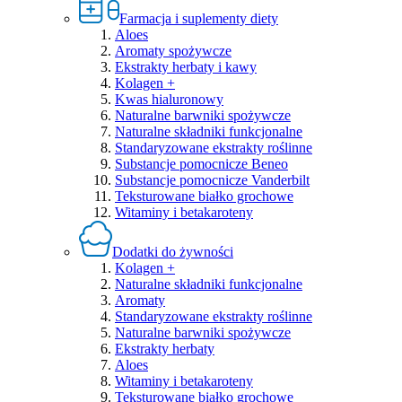
Farmacja i suplementy diety
Aloes
Aromaty spożywcze
Ekstrakty herbaty i kawy
Kolagen +
Kwas hialuronowy
Naturalne barwniki spożywcze
Naturalne składniki funkcjonalne
Standaryzowane ekstrakty roślinne
Substancje pomocnicze Beneo
Substancje pomocnicze Vanderbilt
Teksturowane białko grochowe
Witaminy i betakaroteny
Dodatki do żywności
Kolagen +
Naturalne składniki funkcjonalne
Aromaty
Standaryzowane ekstrakty roślinne
Naturalne barwniki spożywcze
Ekstrakty herbaty
Aloes
Witaminy i betakaroteny
Teksturowane białko grochowe