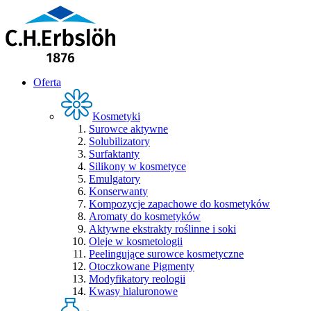
Oferta
Kosmetyki
Surowce aktywne
Solubilizatory
Surfaktanty
Silikony w kosmetyce
Emulgatory
Konserwanty
Kompozycje zapachowe do kosmetyków
Aromaty do kosmetyków
Aktywne ekstrakty roślinne i soki
Oleje w kosmetologii
Peelingujące surowce kosmetyczne
Otoczkowane Pigmenty
Modyfikatory reologii
Kwasy hialuronowe