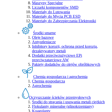
Maszyny Specjalne
Liczarki komponentów SMD
Materiały do Lutowania
Materiały do Mycia PCB ESD
Materiały do Zabezpieczania Elektroniki
Środki smarne
Oleje bazowe
Antyutleniacze
Inhibitory korozji, ochrona przed korozją,
dezaktywatory metali
Dodatki przeciwzużyciowe EPi
przeciwzatarciowe AW
Pakiety dodatków do olejów obróbkowych
Chemia gospodarcza i agrochemia
Chemia gospodarcza
Agrochemia
Oczyszczanie ścieków przemysłowych
Środki do strącania i usuwania metali ciężkich
Flokulanty mineralne (glinokrzemiany)
Koagulanty