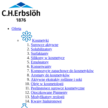
Oferta
Kosmetyki
Surowce aktywne
Solubilizatory
Surfaktanty
Silikony w kosmetyce
Emulgatory
Konserwanty
Kompozycje zapachowe do kosmetyków
Aromaty do kosmetyków
Aktywne ekstrakty roślinne i soki
Oleje w kosmetologii
Peelingujące surowce kosmetyczne
Otoczkowane Pigmenty
Modyfikatory reologii
Kwasy hialuronowe