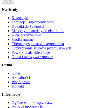
Na skróty
Kosmetyki
Farmacja i suplementy diety
Dodatki do żywności
Maszyny i materiały do elektroniki
Kleje przemysłowe
Środki smarne
Chemia gospodarcza i agrochemia
Oczyszczanie ścieków przemysłowych
Powłoki malarskie i kleje
Guma i tworzywa sztuczne
Firma
O nas
Aktualności
Współpraca
Kontakt
Informacje
Ogólne warunki sprzedaży
Polityka prywatności