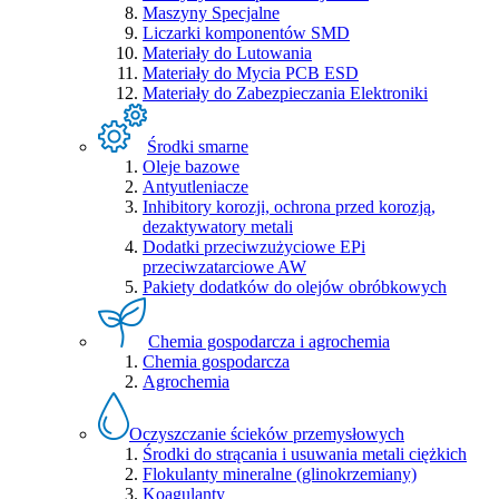
Maszyny Specjalne
Liczarki komponentów SMD
Materiały do Lutowania
Materiały do Mycia PCB ESD
Materiały do Zabezpieczania Elektroniki
Środki smarne
Oleje bazowe
Antyutleniacze
Inhibitory korozji, ochrona przed korozją,
dezaktywatory metali
Dodatki przeciwzużyciowe EPi
przeciwzatarciowe AW
Pakiety dodatków do olejów obróbkowych
Chemia gospodarcza i agrochemia
Chemia gospodarcza
Agrochemia
Oczyszczanie ścieków przemysłowych
Środki do strącania i usuwania metali ciężkich
Flokulanty mineralne (glinokrzemiany)
Koagulanty