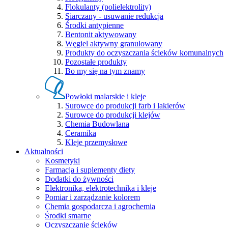
Flokulanty (polielektrolity)
Siarczany - usuwanie redukcja
Środki antypienne
Bentonit aktywowany
Węgiel aktywny granulowany
Produkty do oczyszczania ścieków komunalnych
Pozostałe produkty
Bo my się na tym znamy
Powłoki malarskie i kleje
Surowce do produkcji farb i lakierów
Surowce do produkcji klejów
Chemia Budowlana
Ceramika
Kleje przemysłowe
Aktualności
Kosmetyki
Farmacja i suplementy diety
Dodatki do żywności
Elektronika, elektrotechnika i kleje
Pomiar i zarządzanie kolorem
Chemia gospodarcza i agrochemia
Środki smarne
Oczyszczanie ścieków