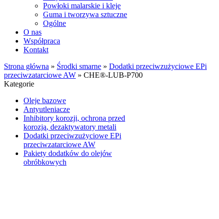
Powłoki malarskie i kleje
Guma i tworzywa sztuczne
Ogólne
O nas
Współpraca
Kontakt
Strona główna
»
Środki smarne
»
Dodatki przeciwzużyciowe EPi
przeciwzatarciowe AW
»
CHE®-LUB-P700
Kategorie
Oleje bazowe
Antyutleniacze
Inhibitory korozji, ochrona przed
korozją, dezaktywatory metali
Dodatki przeciwzużyciowe EPi
przeciwzatarciowe AW
Pakiety dodatków do olejów
obróbkowych