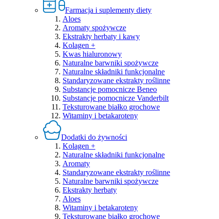
Farmacja i suplementy diety
Aloes
Aromaty spożywcze
Ekstrakty herbaty i kawy
Kolagen +
Kwas hialuronowy
Naturalne barwniki spożywcze
Naturalne składniki funkcjonalne
Standaryzowane ekstrakty roślinne
Substancje pomocnicze Beneo
Substancje pomocnicze Vanderbilt
Teksturowane białko grochowe
Witaminy i betakaroteny
Dodatki do żywności
Kolagen +
Naturalne składniki funkcjonalne
Aromaty
Standaryzowane ekstrakty roślinne
Naturalne barwniki spożywcze
Ekstrakty herbaty
Aloes
Witaminy i betakaroteny
Teksturowane białko grochowe