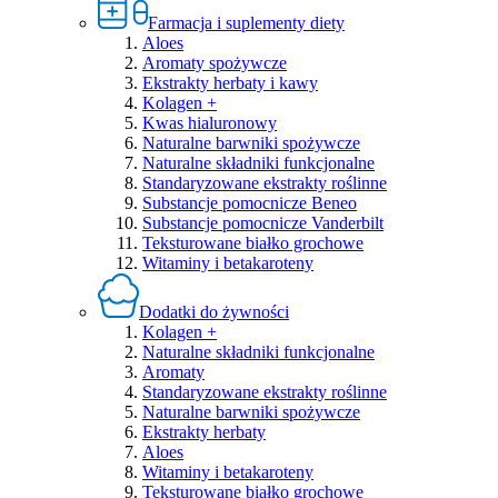
Farmacja i suplementy diety
Aloes
Aromaty spożywcze
Ekstrakty herbaty i kawy
Kolagen +
Kwas hialuronowy
Naturalne barwniki spożywcze
Naturalne składniki funkcjonalne
Standaryzowane ekstrakty roślinne
Substancje pomocnicze Beneo
Substancje pomocnicze Vanderbilt
Teksturowane białko grochowe
Witaminy i betakaroteny
Dodatki do żywności
Kolagen +
Naturalne składniki funkcjonalne
Aromaty
Standaryzowane ekstrakty roślinne
Naturalne barwniki spożywcze
Ekstrakty herbaty
Aloes
Witaminy i betakaroteny
Teksturowane białko grochowe