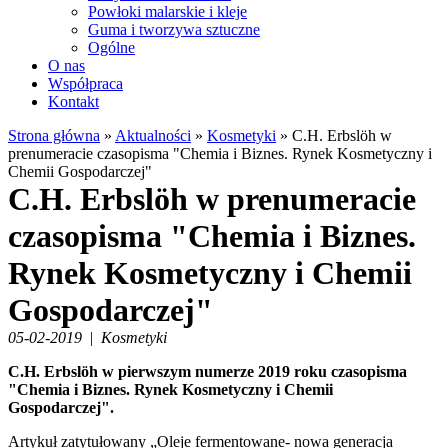
Powłoki malarskie i kleje
Guma i tworzywa sztuczne
Ogólne
O nas
Współpraca
Kontakt
Strona główna
»
Aktualności
»
Kosmetyki
»
C.H. Erbslöh w
prenumeracie czasopisma "Chemia i Biznes. Rynek Kosmetyczny i
Chemii Gospodarczej"
C.H. Erbslöh w prenumeracie
czasopisma "Chemia i Biznes.
Rynek Kosmetyczny i Chemii
Gospodarczej"
05-02-2019
|
Kosmetyki
C.H. Erbslöh w pierwszym numerze 2019 roku czasopisma
"Chemia i Biznes. Rynek Kosmetyczny i Chemii
Gospodarczej".
Artykuł zatytułowany „Oleje fermentowane- nowa generacja