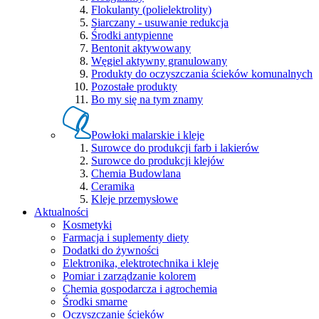
Flokulanty (polielektrolity)
Siarczany - usuwanie redukcja
Środki antypienne
Bentonit aktywowany
Węgiel aktywny granulowany
Produkty do oczyszczania ścieków komunalnych
Pozostałe produkty
Bo my się na tym znamy
Powłoki malarskie i kleje
Surowce do produkcji farb i lakierów
Surowce do produkcji klejów
Chemia Budowlana
Ceramika
Kleje przemysłowe
Aktualności
Kosmetyki
Farmacja i suplementy diety
Dodatki do żywności
Elektronika, elektrotechnika i kleje
Pomiar i zarządzanie kolorem
Chemia gospodarcza i agrochemia
Środki smarne
Oczyszczanie ścieków