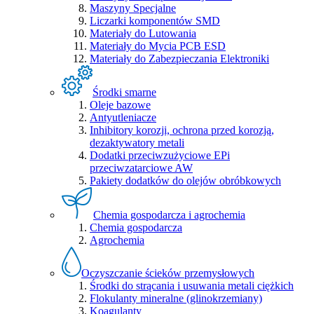
Maszyny Specjalne
Liczarki komponentów SMD
Materiały do Lutowania
Materiały do Mycia PCB ESD
Materiały do Zabezpieczania Elektroniki
Środki smarne
Oleje bazowe
Antyutleniacze
Inhibitory korozji, ochrona przed korozją,
dezaktywatory metali
Dodatki przeciwzużyciowe EPi
przeciwzatarciowe AW
Pakiety dodatków do olejów obróbkowych
Chemia gospodarcza i agrochemia
Chemia gospodarcza
Agrochemia
Oczyszczanie ścieków przemysłowych
Środki do strącania i usuwania metali ciężkich
Flokulanty mineralne (glinokrzemiany)
Koagulanty