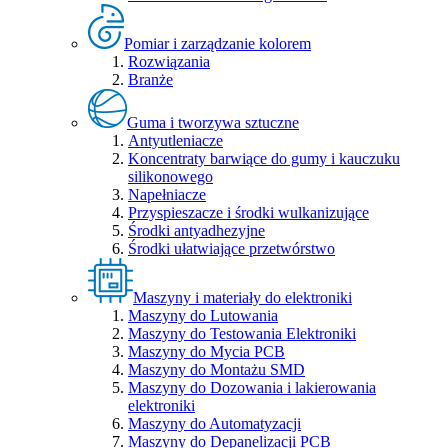
Pomiar i zarządzanie kolorem
Rozwiązania
Branże
Guma i tworzywa sztuczne
Antyutleniacze
Koncentraty barwiące do gumy i kauczuku
silikonowego
Napełniacze
Przyspieszacze i środki wulkanizujące
Środki antyadhezyjne
Środki ułatwiające przetwórstwo
Maszyny i materiały do elektroniki
Maszyny do Lutowania
Maszyny do Testowania Elektroniki
Maszyny do Mycia PCB
Maszyny do Montażu SMD
Maszyny do Dozowania i lakierowania
elektroniki
Maszyny do Automatyzacji
Maszyny do Depanelizacji PCB