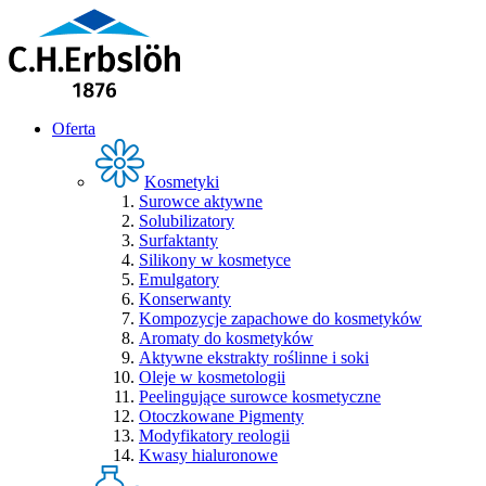
Oferta
Kosmetyki
Surowce aktywne
Solubilizatory
Surfaktanty
Silikony w kosmetyce
Emulgatory
Konserwanty
Kompozycje zapachowe do kosmetyków
Aromaty do kosmetyków
Aktywne ekstrakty roślinne i soki
Oleje w kosmetologii
Peelingujące surowce kosmetyczne
Otoczkowane Pigmenty
Modyfikatory reologii
Kwasy hialuronowe