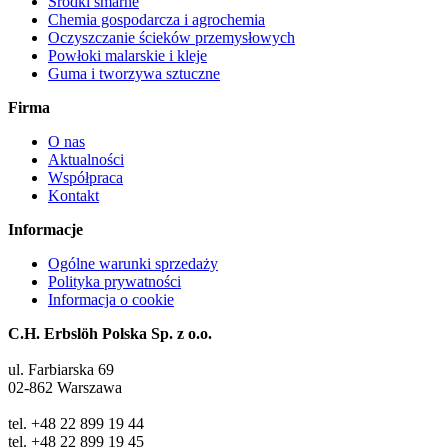
Środki smarne
Chemia gospodarcza i agrochemia
Oczyszczanie ścieków przemysłowych
Powłoki malarskie i kleje
Guma i tworzywa sztuczne
Firma
O nas
Aktualności
Współpraca
Kontakt
Informacje
Ogólne warunki sprzedaży
Polityka prywatności
Informacja o cookie
C.H. Erbslöh Polska Sp. z o.o.
ul. Farbiarska 69
02-862 Warszawa
tel. +48 22 899 19 44
tel. +48 22 899 19 45