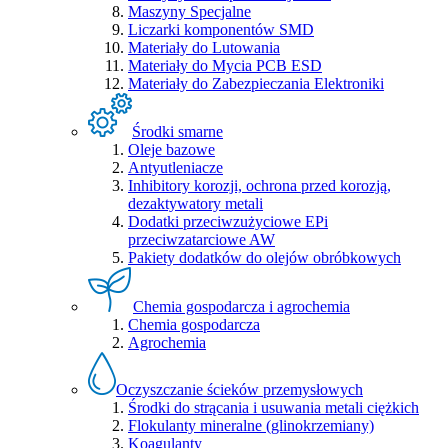
Maszyny Specjalne
Liczarki komponentów SMD
Materiały do Lutowania
Materiały do Mycia PCB ESD
Materiały do Zabezpieczania Elektroniki
Środki smarne
Oleje bazowe
Antyutleniacze
Inhibitory korozji, ochrona przed korozją,
dezaktywatory metali
Dodatki przeciwzużyciowe EPi
przeciwzatarciowe AW
Pakiety dodatków do olejów obróbkowych
Chemia gospodarcza i agrochemia
Chemia gospodarcza
Agrochemia
Oczyszczanie ścieków przemysłowych
Środki do strącania i usuwania metali ciężkich
Flokulanty mineralne (glinokrzemiany)
Koagulanty