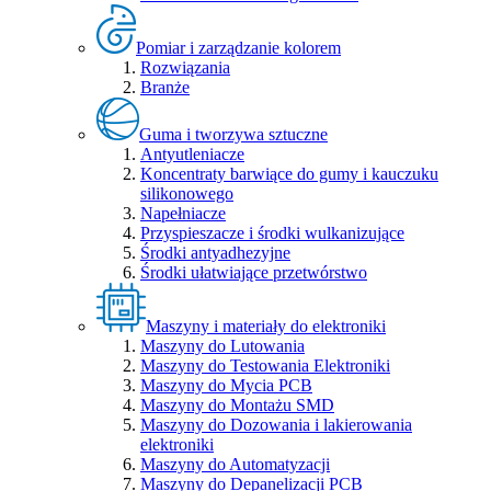
Pomiar i zarządzanie kolorem
Rozwiązania
Branże
Guma i tworzywa sztuczne
Antyutleniacze
Koncentraty barwiące do gumy i kauczuku
silikonowego
Napełniacze
Przyspieszacze i środki wulkanizujące
Środki antyadhezyjne
Środki ułatwiające przetwórstwo
Maszyny i materiały do elektroniki
Maszyny do Lutowania
Maszyny do Testowania Elektroniki
Maszyny do Mycia PCB
Maszyny do Montażu SMD
Maszyny do Dozowania i lakierowania
elektroniki
Maszyny do Automatyzacji
Maszyny do Depanelizacji PCB