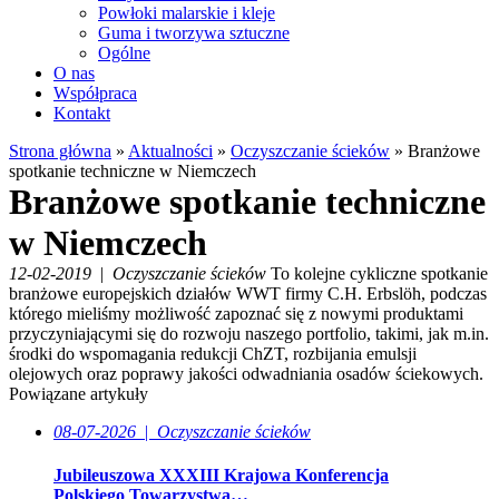
Powłoki malarskie i kleje
Guma i tworzywa sztuczne
Ogólne
O nas
Współpraca
Kontakt
Strona główna
»
Aktualności
»
Oczyszczanie ścieków
»
Branżowe
spotkanie techniczne w Niemczech
Branżowe spotkanie techniczne
w Niemczech
12-02-2019
|
Oczyszczanie ścieków
To kolejne cykliczne spotkanie
branżowe europejskich działów WWT firmy C.H. Erbslöh, podczas
którego mieliśmy możliwość zapoznać się z nowymi produktami
przyczyniającymi się do rozwoju naszego portfolio, takimi, jak m.in.
środki do wspomagania redukcji ChZT, rozbijania emulsji
olejowych oraz poprawy jakości odwadniania osadów ściekowych.
Powiązane artykuły
08-07-2026
|
Oczyszczanie ścieków
Jubileuszowa XXXIII Krajowa Konferencja
Polskiego Towarzystwa…