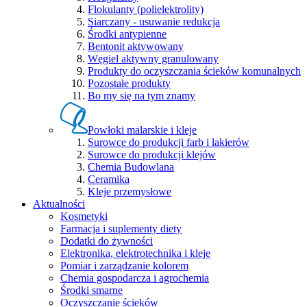
Flokulanty (polielektrolity)
Siarczany - usuwanie redukcja
Środki antypienne
Bentonit aktywowany
Węgiel aktywny granulowany
Produkty do oczyszczania ścieków komunalnych
Pozostałe produkty
Bo my się na tym znamy
Powłoki malarskie i kleje
Surowce do produkcji farb i lakierów
Surowce do produkcji klejów
Chemia Budowlana
Ceramika
Kleje przemysłowe
Aktualności
Kosmetyki
Farmacja i suplementy diety
Dodatki do żywności
Elektronika, elektrotechnika i kleje
Pomiar i zarządzanie kolorem
Chemia gospodarcza i agrochemia
Środki smarne
Oczyszczanie ścieków