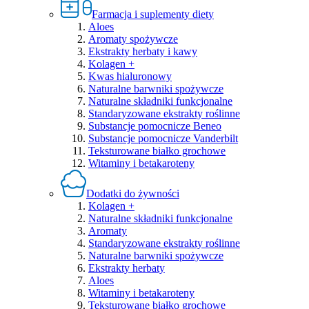
Farmacja i suplementy diety
Aloes
Aromaty spożywcze
Ekstrakty herbaty i kawy
Kolagen +
Kwas hialuronowy
Naturalne barwniki spożywcze
Naturalne składniki funkcjonalne
Standaryzowane ekstrakty roślinne
Substancje pomocnicze Beneo
Substancje pomocnicze Vanderbilt
Teksturowane białko grochowe
Witaminy i betakaroteny
Dodatki do żywności
Kolagen +
Naturalne składniki funkcjonalne
Aromaty
Standaryzowane ekstrakty roślinne
Naturalne barwniki spożywcze
Ekstrakty herbaty
Aloes
Witaminy i betakaroteny
Teksturowane białko grochowe