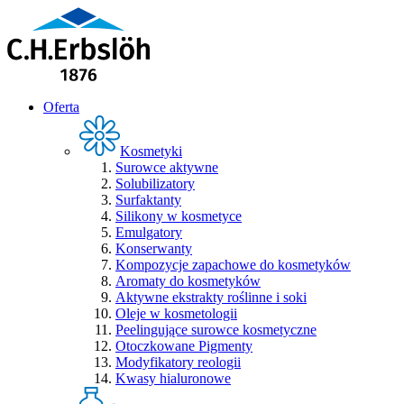
Oferta
Kosmetyki
Surowce aktywne
Solubilizatory
Surfaktanty
Silikony w kosmetyce
Emulgatory
Konserwanty
Kompozycje zapachowe do kosmetyków
Aromaty do kosmetyków
Aktywne ekstrakty roślinne i soki
Oleje w kosmetologii
Peelingujące surowce kosmetyczne
Otoczkowane Pigmenty
Modyfikatory reologii
Kwasy hialuronowe